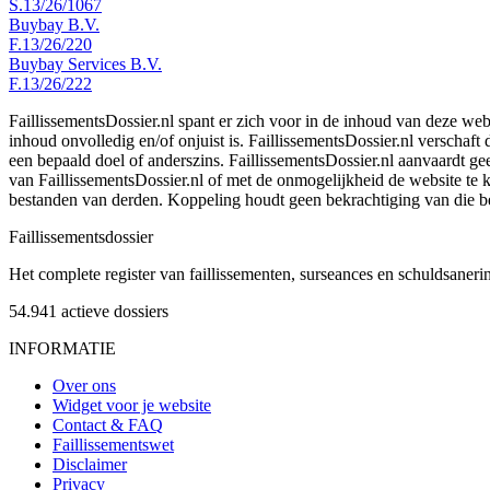
S.13/26/1067
Buybay B.V.
F.13/26/220
Buybay Services B.V.
F.13/26/222
FaillissementsDossier.nl spant er zich voor in de inhoud van deze we
inhoud onvolledig en/of onjuist is. FaillissementsDossier.nl verschaft
een bepaald doel of anderszins. FaillissementsDossier.nl aanvaardt gee
van FaillissementsDossier.nl of met de onmogelijkheid de website te
bestanden van derden. Koppeling houdt geen bekrachtiging van die b
Faillissements
dossier
Het complete register van faillissementen, surseances en schuldsaner
54.941
actieve dossiers
INFORMATIE
Over ons
Widget voor je website
Contact & FAQ
Faillissementswet
Disclaimer
Privacy