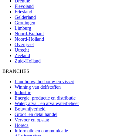
Drenthe
Flevoland
Friesland
Gelderland
Groningen
Limburg
Noord-Brabant
Noord-Holland
Overijssel
Utrecht
Zeeland
Zuid-Holland
BRANCHES
Landbouw, bosbouw en visserij
Winning van delfstoffen
Industrie
Energie, productie en distributie
Water; afval- en afvalwaterbeheer
Bouwnijverheid
Groot- en detailhandel
Vervoer en opslag
Horeca
Informatie en communicatie