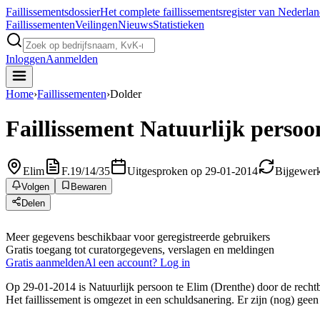
Faillissements
dossier
Het complete faillissementsregister van Nederla
Faillissementen
Veilingen
Nieuws
Statistieken
Inloggen
Aanmelden
Home
›
Faillissementen
›
Dolder
Faillissement
Natuurlijk persoo
Elim
F.19/14/35
Uitgesproken op 29-01-2014
Bijgewerk
Volgen
Bewaren
Delen
Meer gegevens beschikbaar voor geregistreerde gebruikers
Gratis toegang tot curatorgegevens, verslagen en meldingen
Gratis aanmelden
Al een account? Log in
Op 29-01-2014 is Natuurlijk persoon te Elim (Drenthe) door de rechtb
Het faillissement is omgezet in een schuldsanering. Er zijn (nog) geen