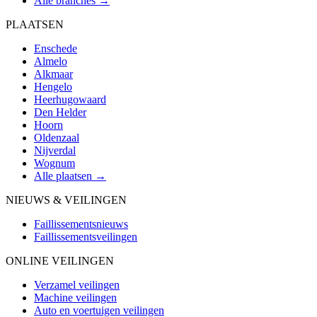
Alle branches →
PLAATSEN
Enschede
Almelo
Alkmaar
Hengelo
Heerhugowaard
Den Helder
Hoorn
Oldenzaal
Nijverdal
Wognum
Alle plaatsen →
NIEUWS & VEILINGEN
Faillissementsnieuws
Faillissementsveilingen
ONLINE VEILINGEN
Verzamel veilingen
Machine veilingen
Auto en voertuigen veilingen