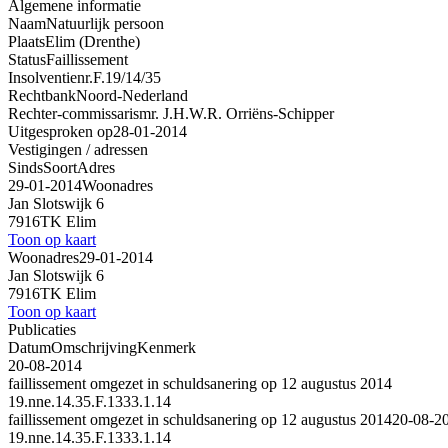
Algemene informatie
Naam
Natuurlijk persoon
Plaats
Elim (Drenthe)
Status
Faillissement
Insolventienr.
F.19/14/35
Rechtbank
Noord-Nederland
Rechter-commissaris
mr. J.H.W.R. Orriëns-Schipper
Uitgesproken op
28-01-2014
Vestigingen / adressen
Sinds
Soort
Adres
29-01-2014
Woonadres
Jan Slotswijk 6
7916TK Elim
Toon op kaart
Woonadres
29-01-2014
Jan Slotswijk 6
7916TK Elim
Toon op kaart
Publicaties
Datum
Omschrijving
Kenmerk
20-08-2014
faillissement omgezet in schuldsanering op 12 augustus 2014
19.nne.14.35.F.1333.1.14
faillissement omgezet in schuldsanering op 12 augustus 2014
20-08-2
19.nne.14.35.F.1333.1.14