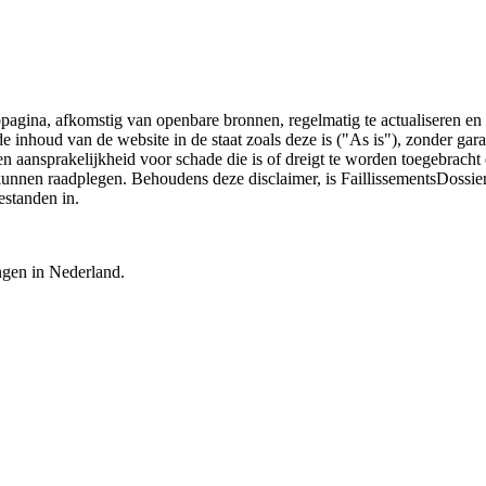
bpagina, afkomstig van openbare bronnen, regelmatig te actualiseren en 
 de inhoud van de website in de staat zoals deze is ("As is"), zonder ga
n aansprakelijkheid voor schade die is of dreigt te worden toegebracht 
 kunnen raadplegen. Behoudens deze disclaimer, is FaillissementsDossi
estanden in.
ingen in Nederland.