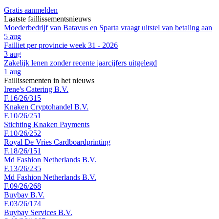
Gratis aanmelden
Laatste faillissementsnieuws
Moederbedrijf van Batavus en Sparta vraagt uitstel van betaling aan
5 aug
Failliet per provincie week 31 - 2026
3 aug
Zakelijk lenen zonder recente jaarcijfers uitgelegd
1 aug
Faillissementen in het nieuws
Irene's Catering B.V.
F.16/26/315
Knaken Cryptohandel B.V.
F.10/26/251
Stichting Knaken Payments
F.10/26/252
Royal De Vries Cardboardprinting
F.18/26/151
Md Fashion Netherlands B.V.
F.13/26/235
Md Fashion Netherlands B.V.
F.09/26/268
Buybay B.V.
F.03/26/174
Buybay Services B.V.