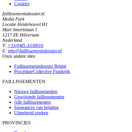
Cookies
faillissementsdossier.nl
Media Park
Locatie Heideheuvel H1
Mart Smeetslaan 1
1217 ZE Hilversum
Nederland
T:
+31(0)85-3330016
E:
info@faillissementsdossier.nl
Onze andere sites
Faillissementsdossier
België
ProcédureCollective
Frankrijk
FAILLISSEMENTEN
Nieuwe faillissementen
Gewijzigde faillissementen
Alle faillissementen
Surseances van betaling
Uitgebreid zoeken
PROVINCIES