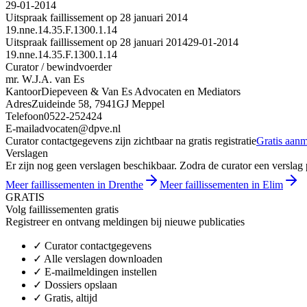
29-01-2014
Uitspraak faillissement op 28 januari 2014
19.nne.14.35.F.1300.1.14
Uitspraak faillissement op 28 januari 2014
29-01-2014
19.nne.14.35.F.1300.1.14
Curator / bewindvoerder
mr. W.J.A. van Es
Kantoor
Diepeveen & Van Es Advocaten en Mediators
Adres
Zuideinde 58, 7941GJ Meppel
Telefoon
0522-252424
E-mail
advocaten@dpve.nl
Curator contactgegevens zijn zichtbaar na gratis registratie
Gratis aan
Verslagen
Er zijn nog geen verslagen beschikbaar. Zodra de curator een verslag pu
Meer faillissementen in Drenthe
Meer faillissementen in Elim
GRATIS
Volg faillissementen gratis
Registreer en ontvang meldingen bij nieuwe publicaties
✓
Curator contactgegevens
✓
Alle verslagen downloaden
✓
E-mailmeldingen instellen
✓
Dossiers opslaan
✓
Gratis, altijd