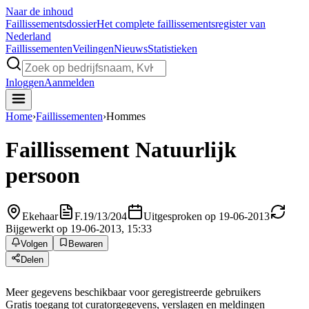
Naar de inhoud
Faillissements
dossier
Het complete faillissementsregister van
Nederland
Faillissementen
Veilingen
Nieuws
Statistieken
Inloggen
Aanmelden
Home
›
Faillissementen
›
Hommes
Faillissement
Natuurlijk
persoon
Ekehaar
F.19/13/204
Uitgesproken op 19-06-2013
Bijgewerkt op 19-06-2013, 15:33
Volgen
Bewaren
Delen
Meer gegevens beschikbaar voor geregistreerde gebruikers
Gratis toegang tot curatorgegevens, verslagen en meldingen