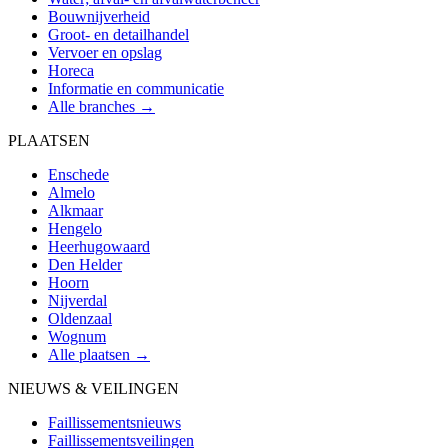
Bouwnijverheid
Groot- en detailhandel
Vervoer en opslag
Horeca
Informatie en communicatie
Alle branches →
PLAATSEN
Enschede
Almelo
Alkmaar
Hengelo
Heerhugowaard
Den Helder
Hoorn
Nijverdal
Oldenzaal
Wognum
Alle plaatsen →
NIEUWS & VEILINGEN
Faillissementsnieuws
Faillissementsveilingen