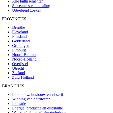
Alle faillissementen
Surseances van betaling
Uitgebreid zoeken
PROVINCIES
Drenthe
Flevoland
Friesland
Gelderland
Groningen
Limburg
Noord-Brabant
Noord-Holland
Overijssel
Utrecht
Zeeland
Zuid-Holland
BRANCHES
Landbouw, bosbouw en visserij
Winning van delfstoffen
Industrie
Energie, productie en distributie
Water; afval- en afvalwaterbeheer