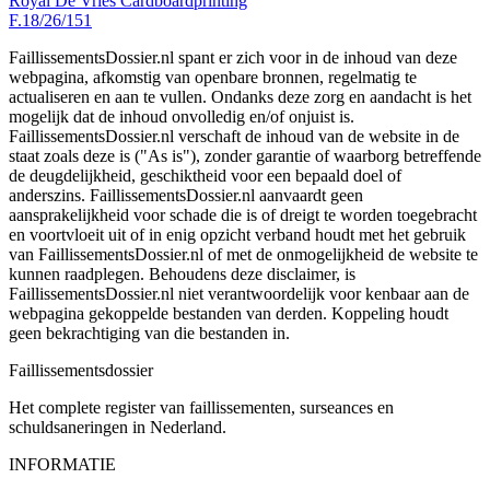
Royal De Vries Cardboardprinting
F.18/26/151
FaillissementsDossier.nl spant er zich voor in de inhoud van deze
webpagina, afkomstig van openbare bronnen, regelmatig te
actualiseren en aan te vullen. Ondanks deze zorg en aandacht is het
mogelijk dat de inhoud onvolledig en/of onjuist is.
FaillissementsDossier.nl verschaft de inhoud van de website in de
staat zoals deze is ("As is"), zonder garantie of waarborg betreffende
de deugdelijkheid, geschiktheid voor een bepaald doel of
anderszins. FaillissementsDossier.nl aanvaardt geen
aansprakelijkheid voor schade die is of dreigt te worden toegebracht
en voortvloeit uit of in enig opzicht verband houdt met het gebruik
van FaillissementsDossier.nl of met de onmogelijkheid de website te
kunnen raadplegen. Behoudens deze disclaimer, is
FaillissementsDossier.nl niet verantwoordelijk voor kenbaar aan de
webpagina gekoppelde bestanden van derden. Koppeling houdt
geen bekrachtiging van die bestanden in.
Faillissements
dossier
Het complete register van faillissementen, surseances en
schuldsaneringen in Nederland.
INFORMATIE