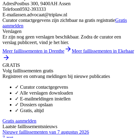
Adres
Postbus 300, 9400AH Assen
Telefoon
0592-393333
E-mail
assen.advocaat@triplaw.nl
Curator contactgegevens zijn zichtbaar na gratis registratie
Gratis
aanmelden
Verslagen
Er zijn nog geen verslagen beschikbaar. Zodra de curator een
verslag publiceert, vind je het hier.
Meer faillissementen in Drenthe
Meer faillissementen in Ekehaar
GRATIS
Volg faillissementen gratis
Registreer en ontvang meldingen bij nieuwe publicaties
✓
Curator contactgegevens
✓
Alle verslagen downloaden
✓
E-mailmeldingen instellen
✓
Dossiers opslaan
✓
Gratis, altijd
Gratis aanmelden
Laatste faillissementsnieuws
Nieuwe faillissementen van 7 augustus 2026
7 aug