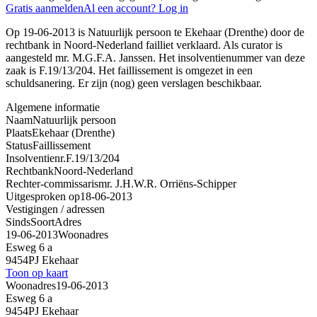
Gratis aanmelden
Al een account? Log in
Op 19-06-2013 is Natuurlijk persoon te Ekehaar (Drenthe) door de
rechtbank in Noord-Nederland failliet verklaard. Als curator is
aangesteld mr. M.G.F.A. Janssen. Het insolventienummer van deze
zaak is F.19/13/204. Het faillissement is omgezet in een
schuldsanering. Er zijn (nog) geen verslagen beschikbaar.
Algemene informatie
Naam
Natuurlijk persoon
Plaats
Ekehaar (Drenthe)
Status
Faillissement
Insolventienr.
F.19/13/204
Rechtbank
Noord-Nederland
Rechter-commissaris
mr. J.H.W.R. Orriëns-Schipper
Uitgesproken op
18-06-2013
Vestigingen / adressen
Sinds
Soort
Adres
19-06-2013
Woonadres
Esweg 6 a
9454PJ Ekehaar
Toon op kaart
Woonadres
19-06-2013
Esweg 6 a
9454PJ Ekehaar