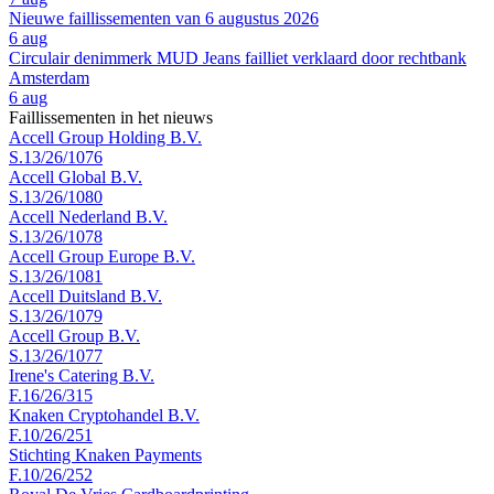
Nieuwe faillissementen van 6 augustus 2026
6 aug
Circulair denimmerk MUD Jeans failliet verklaard door rechtbank
Amsterdam
6 aug
Faillissementen in het nieuws
Accell Group Holding B.V.
S.13/26/1076
Accell Global B.V.
S.13/26/1080
Accell Nederland B.V.
S.13/26/1078
Accell Group Europe B.V.
S.13/26/1081
Accell Duitsland B.V.
S.13/26/1079
Accell Group B.V.
S.13/26/1077
Irene's Catering B.V.
F.16/26/315
Knaken Cryptohandel B.V.
F.10/26/251
Stichting Knaken Payments
F.10/26/252