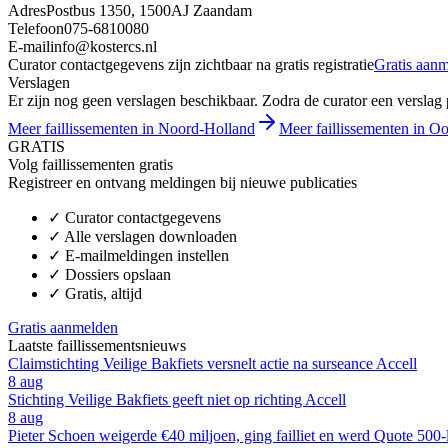
Adres
Postbus 1350, 1500AJ Zaandam
Telefoon
075-6810080
E-mail
info@kostercs.nl
Curator contactgegevens zijn zichtbaar na gratis registratie
Gratis aan
Verslagen
Er zijn nog geen verslagen beschikbaar. Zodra de curator een verslag pu
Meer faillissementen in Noord-Holland
Meer faillissementen in O
GRATIS
Volg faillissementen gratis
Registreer en ontvang meldingen bij nieuwe publicaties
✓
Curator contactgegevens
✓
Alle verslagen downloaden
✓
E-mailmeldingen instellen
✓
Dossiers opslaan
✓
Gratis, altijd
Gratis aanmelden
Laatste faillissementsnieuws
Claimstichting Veilige Bakfiets versnelt actie na surseance Accell
8 aug
Stichting Veilige Bakfiets geeft niet op richting Accell
8 aug
Pieter Schoen weigerde €40 miljoen, ging failliet en werd Quote 500-