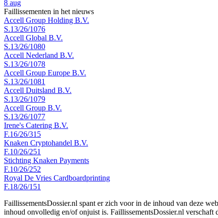
8 aug
Faillissementen in het nieuws
Accell Group Holding B.V.
S.13/26/1076
Accell Global B.V.
S.13/26/1080
Accell Nederland B.V.
S.13/26/1078
Accell Group Europe B.V.
S.13/26/1081
Accell Duitsland B.V.
S.13/26/1079
Accell Group B.V.
S.13/26/1077
Irene's Catering B.V.
F.16/26/315
Knaken Cryptohandel B.V.
F.10/26/251
Stichting Knaken Payments
F.10/26/252
Royal De Vries Cardboardprinting
F.18/26/151
FaillissementsDossier.nl spant er zich voor in de inhoud van deze we
inhoud onvolledig en/of onjuist is. FaillissementsDossier.nl verschaft