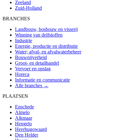
Zeeland
Zuid-Holland
BRANCHES
Landbouw, bosbouw en visserij
Winning van delfstoffen
Industrie
Energie, productie en distributie
Water; afval- en afvalwaterbeheer
Bouwnijverheid
Groot- en detailhandel
Vervoer en opslag
Horeca
Informatie en communicatie
Alle branches →
PLAATSEN
Enschede
Almelo
Alkmaar
Hengelo
Heerhugowaard
Den Helder