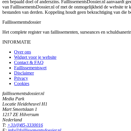
een bepaald doel of anderszins. FaillissementsDossier.nl aanvaardt gee
van FaillissementsDossier.nl of met de onmogelijkheid de website te
bestanden van derden. Koppeling houdt geen bekrachtiging van die b
Faillissements
dossier
Het complete register van faillissementen, surseances en schuldsaner
INFORMATIE
Over ons
Widget voor je website
Contact & FAQ
Faillissementswet
Disclaimer
Privacy
Cookies
faillissementsdossier.nl
Media Park
Locatie Heideheuvel H1
Mart Smeetslaan 1
1217 ZE Hilversum
Nederland
T:
+31(0)85-3330016
E:
info@faillissementsdossier.nl