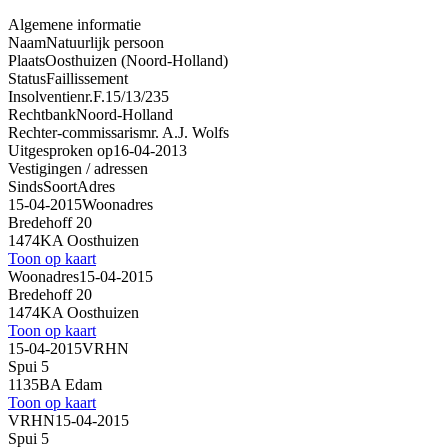
Algemene informatie
Naam
Natuurlijk persoon
Plaats
Oosthuizen (Noord-Holland)
Status
Faillissement
Insolventienr.
F.15/13/235
Rechtbank
Noord-Holland
Rechter-commissaris
mr. A.J. Wolfs
Uitgesproken op
16-04-2013
Vestigingen / adressen
Sinds
Soort
Adres
15-04-2015
Woonadres
Bredehoff 20
1474KA Oosthuizen
Toon op kaart
Woonadres
15-04-2015
Bredehoff 20
1474KA Oosthuizen
Toon op kaart
15-04-2015
VRHN
Spui 5
1135BA Edam
Toon op kaart
VRHN
15-04-2015
Spui 5