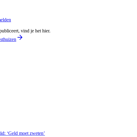
melden
bliceert, vind je het hier.
osthuizen
lid: ‘Geld moet zweten’