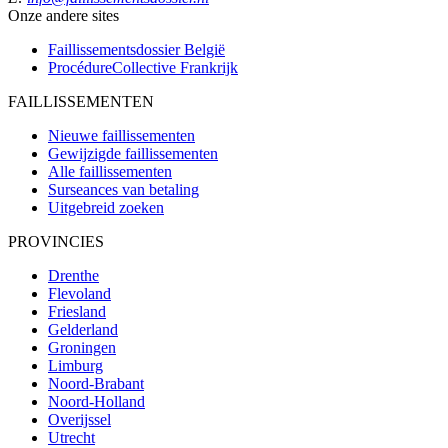
Onze andere sites
Faillissementsdossier
België
ProcédureCollective
Frankrijk
FAILLISSEMENTEN
Nieuwe faillissementen
Gewijzigde faillissementen
Alle faillissementen
Surseances van betaling
Uitgebreid zoeken
PROVINCIES
Drenthe
Flevoland
Friesland
Gelderland
Groningen
Limburg
Noord-Brabant
Noord-Holland
Overijssel
Utrecht