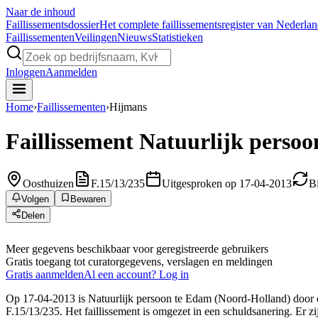
Naar de inhoud
Faillissements
dossier
Het complete faillissementsregister van Nederla
Faillissementen
Veilingen
Nieuws
Statistieken
Inloggen
Aanmelden
Home
›
Faillissementen
›
Hijmans
Faillissement
Natuurlijk persoo
Oosthuizen
F.15/13/235
Uitgesproken op 17-04-2013
B
Volgen
Bewaren
Delen
Meer gegevens beschikbaar voor geregistreerde gebruikers
Gratis toegang tot curatorgegevens, verslagen en meldingen
Gratis aanmelden
Al een account? Log in
Op 17-04-2013 is Natuurlijk persoon te Edam (Noord-Holland) door de 
F.15/13/235. Het faillissement is omgezet in een schuldsanering. Er z