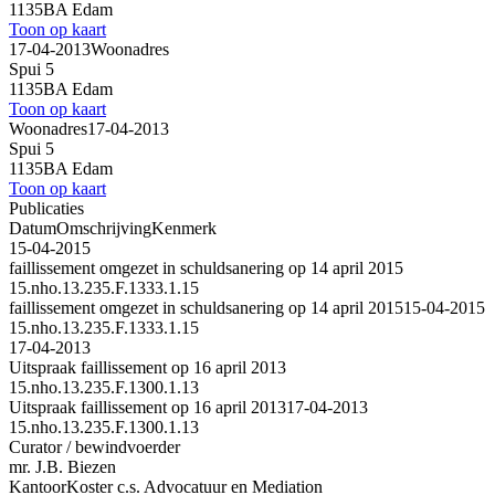
1135BA Edam
Toon op kaart
17-04-2013
Woonadres
Spui 5
1135BA Edam
Toon op kaart
Woonadres
17-04-2013
Spui 5
1135BA Edam
Toon op kaart
Publicaties
Datum
Omschrijving
Kenmerk
15-04-2015
faillissement omgezet in schuldsanering op 14 april 2015
15.nho.13.235.F.1333.1.15
faillissement omgezet in schuldsanering op 14 april 2015
15-04-2015
15.nho.13.235.F.1333.1.15
17-04-2013
Uitspraak faillissement op 16 april 2013
15.nho.13.235.F.1300.1.13
Uitspraak faillissement op 16 april 2013
17-04-2013
15.nho.13.235.F.1300.1.13
Curator / bewindvoerder
mr. J.B. Biezen
Kantoor
Koster c.s. Advocatuur en Mediation