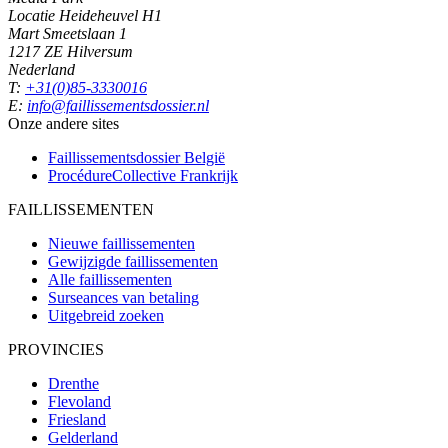
Locatie Heideheuvel H1
Mart Smeetslaan 1
1217 ZE Hilversum
Nederland
T:
+31(0)85-3330016
E:
info@faillissementsdossier.nl
Onze andere sites
Faillissementsdossier
België
ProcédureCollective
Frankrijk
FAILLISSEMENTEN
Nieuwe faillissementen
Gewijzigde faillissementen
Alle faillissementen
Surseances van betaling
Uitgebreid zoeken
PROVINCIES
Drenthe
Flevoland
Friesland
Gelderland