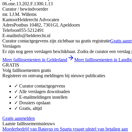
06.one.13.202.F.1300.1.13
Curator / bewindvoerder
mr. I.J.M. Willems
Kantoor
Helderecht Advocaten
Adres
Postbus 10482, 7301GL Apeldoorn
Telefoon
055-5212491
E-mail
info@helderecht.nl
Curator contactgegevens zijn zichtbaar na gratis registratie
Gratis aan
Verslagen
Er zijn nog geen verslagen beschikbaar. Zodra de curator een verslag pu
Meer faillissementen in Gelderland
Meer faillissementen in Landb
GRATIS
Volg faillissementen gratis
Registreer en ontvang meldingen bij nieuwe publicaties
✓
Curator contactgegevens
✓
Alle verslagen downloaden
✓
E-mailmeldingen instellen
✓
Dossiers opslaan
✓
Gratis, altijd
Gratis aanmelden
Laatste faillissementsnieuws
Moederbedrijf van Batavus en Sparta vraagt uitstel van betaling aan