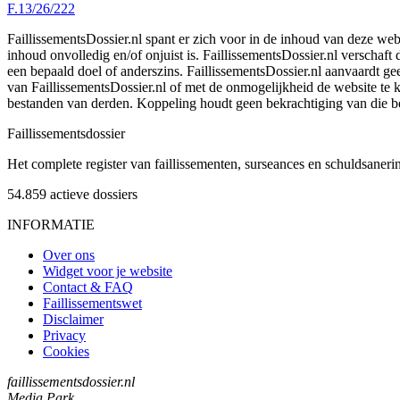
F.13/26/222
FaillissementsDossier.nl spant er zich voor in de inhoud van deze we
inhoud onvolledig en/of onjuist is. FaillissementsDossier.nl verschaft
een bepaald doel of anderszins. FaillissementsDossier.nl aanvaardt gee
van FaillissementsDossier.nl of met de onmogelijkheid de website te
bestanden van derden. Koppeling houdt geen bekrachtiging van die b
Faillissements
dossier
Het complete register van faillissementen, surseances en schuldsaner
54.859
actieve dossiers
INFORMATIE
Over ons
Widget voor je website
Contact & FAQ
Faillissementswet
Disclaimer
Privacy
Cookies
faillissementsdossier.nl
Media Park