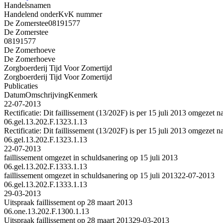
Handelsnamen
Handelend onder
KvK nummer
De Zomerstee
08191577
De Zomerstee
08191577
De Zomerhoeve
De Zomerhoeve
Zorgboerderij Tijd Voor Zomertijd
Zorgboerderij Tijd Voor Zomertijd
Publicaties
Datum
Omschrijving
Kenmerk
22-07-2013
Rectificatie: Dit faillissement (13/202F) is per 15 juli 2013 omgezet 
06.gel.13.202.F.1323.1.13
Rectificatie: Dit faillissement (13/202F) is per 15 juli 2013 omgezet 
06.gel.13.202.F.1323.1.13
22-07-2013
faillissement omgezet in schuldsanering op 15 juli 2013
06.gel.13.202.F.1333.1.13
faillissement omgezet in schuldsanering op 15 juli 2013
22-07-2013
06.gel.13.202.F.1333.1.13
29-03-2013
Uitspraak faillissement op 28 maart 2013
06.one.13.202.F.1300.1.13
Uitspraak faillissement op 28 maart 2013
29-03-2013