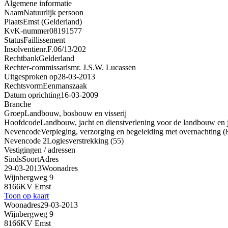
Algemene informatie
Naam
Natuurlijk persoon
Plaats
Emst (Gelderland)
KvK-nummer
08191577
Status
Faillissement
Insolventienr.
F.06/13/202
Rechtbank
Gelderland
Rechter-commissaris
mr. J.S.W. Lucassen
Uitgesproken op
28-03-2013
Rechtsvorm
Eenmanszaak
Datum oprichting
16-03-2009
Branche
Groep
Landbouw, bosbouw en visserij
Hoofdcode
Landbouw, jacht en dienstverlening voor de landbouw en j
Nevencode
Verpleging, verzorging en begeleiding met overnachting (
Nevencode 2
Logiesverstrekking (55)
Vestigingen / adressen
Sinds
Soort
Adres
29-03-2013
Woonadres
Wijnbergweg 9
8166KV Emst
Toon op kaart
Woonadres
29-03-2013
Wijnbergweg 9
8166KV Emst