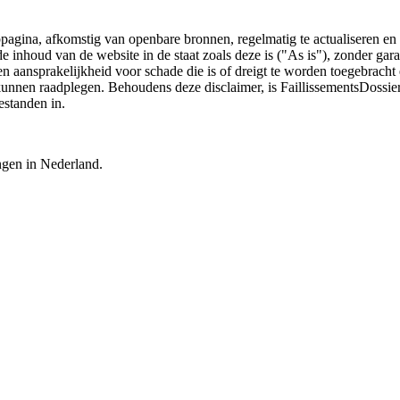
bpagina, afkomstig van openbare bronnen, regelmatig te actualiseren en 
 de inhoud van de website in de staat zoals deze is ("As is"), zonder ga
n aansprakelijkheid voor schade die is of dreigt te worden toegebracht 
 kunnen raadplegen. Behoudens deze disclaimer, is FaillissementsDossi
estanden in.
ingen in Nederland.