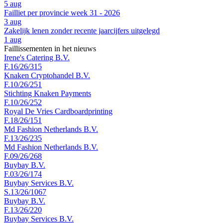
5 aug
Failliet per provincie week 31 - 2026
3 aug
Zakelijk lenen zonder recente jaarcijfers uitgelegd
1 aug
Faillissementen in het nieuws
Irene's Catering B.V.
F.16/26/315
Knaken Cryptohandel B.V.
F.10/26/251
Stichting Knaken Payments
F.10/26/252
Royal De Vries Cardboardprinting
F.18/26/151
Md Fashion Netherlands B.V.
F.13/26/235
Md Fashion Netherlands B.V.
F.09/26/268
Buybay B.V.
F.03/26/174
Buybay Services B.V.
S.13/26/1067
Buybay B.V.
F.13/26/220
Buybay Services B.V.