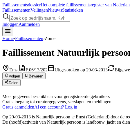
Faillissements
dossier
Het complete faillissementsregister van Nederla
Faillissementen
Veilingen
Nieuws
Statistieken
Inloggen
Aanmelden
Home
›
Faillissementen
›
Zomer
Faillissement
Natuurlijk persoo
Emst
F.06/13/202
Uitgesproken op 29-03-2013
Bijgewe
Volgen
Bewaren
Delen
Meer gegevens beschikbaar voor geregistreerde gebruikers
Gratis toegang tot curatorgegevens, verslagen en meldingen
Gratis aanmelden
Al een account? Log in
Op 29-03-2013 is Natuurlijk persoon te Emst (Gelderland) door de rech
De (hoofd)activiteit van Natuurlijk persoon is landbouw, jacht en die