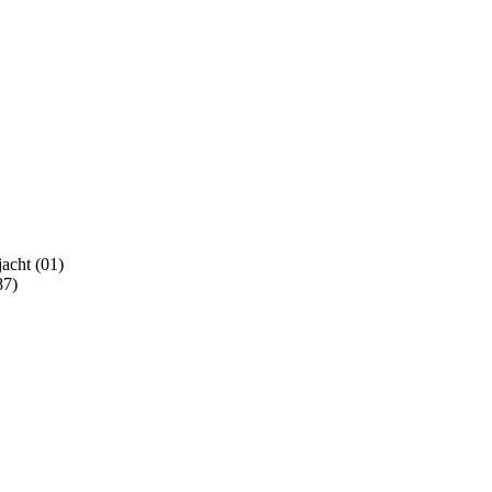
acht (01)
87)