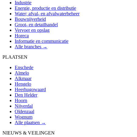
Industrie
Energie, productie en distributie
Water; afval- en afvalwaterbeheer
Bouwnijverheid
Groot- en detailhandel
Vervoer en opslag
Horeca
Informatie en communicatie
Alle branches →
PLAATSEN
Enschede
Almelo
Alkmaar
Hengelo
Heerhugowaard
Den Helder
Hoorn
Nijverdal
Oldenzaal
Wognum
Alle plaatsen →
NIEUWS & VEILINGEN