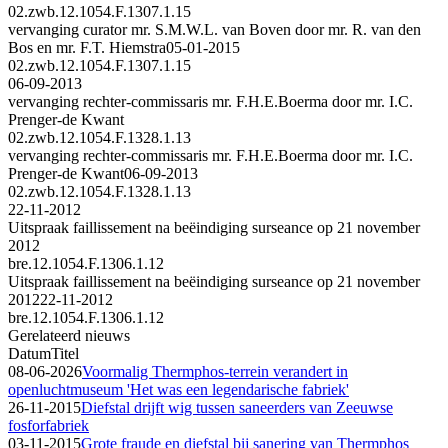
02.zwb.12.1054.F.1307.1.15
vervanging curator mr. S.M.W.L. van Boven door mr. R. van den
Bos en mr. F.T. Hiemstra
05-01-2015
02.zwb.12.1054.F.1307.1.15
06-09-2013
vervanging rechter-commissaris mr. F.H.E.Boerma door mr. I.C.
Prenger-de Kwant
02.zwb.12.1054.F.1328.1.13
vervanging rechter-commissaris mr. F.H.E.Boerma door mr. I.C.
Prenger-de Kwant
06-09-2013
02.zwb.12.1054.F.1328.1.13
22-11-2012
Uitspraak faillissement na beëindiging surseance op 21 november
2012
bre.12.1054.F.1306.1.12
Uitspraak faillissement na beëindiging surseance op 21 november
2012
22-11-2012
bre.12.1054.F.1306.1.12
Gerelateerd nieuws
Datum
Titel
08-06-2026
Voormalig Thermphos-terrein verandert in
openluchtmuseum 'Het was een legendarische fabriek'
26-11-2015
Diefstal drijft wig tussen saneerders van Zeeuwse
fosforfabriek
03-11-2015
Grote fraude en diefstal bij sanering van Thermphos