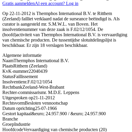
Gratis aanmelden
Al een account? Log in
Op 22-11-2012 is Thermphos International B.V. te Ritthem
(Zeeland) failliet verklaard nadat de surseance beëindigd is. Als
curator is aangesteld mr. S.M.W.L. van Boven. Het
insolventienummer van deze zaak is F.02/12/1054. De
(hoofd)activiteit van Thermphos International B.V. is vervaardiging
van chemische producten. De tussentijdse slotuitdelingslijst is
beschikbaar. Er zijn 18 verslagen beschikbaar.
Algemene informatie
Naam
Thermphos International B.V.
Plaats
Ritthem (Zeeland)
KvK-nummer
22040439
Status
Faillissement
Insolventienr.
F.02/12/1054
Rechtbank
Zeeland-West-Brabant
Rechter-commissaris
mr. M.D.E. Leppens
Uitgesproken op
21-11-2012
Rechtsvorm
Besloten vennootschap
Datum oprichting
25-07-1966
Gestort kapitaal
&euro; 24.957.900 / &euro; 24.957.900
Branche
Groep
Industrie
Hoofdcode
Vervaardiging van chemische producten (20)