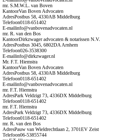
mr. S.M.W.L. van Boven
Kantoor
Van Boven Advocaten
Adres
Postbus 58, 4330AB Middelburg
Telefoon
0118-651402
E-mail
info@vanbovenadvocaten.nl
mr. R. van den Bos
Kantoor
Dirkzwager advocaten & notarissen N.V.
Adres
Postbus 3045, 6802DA Arnhem
Telefoon
026-3538300
E-mail
info@dirkzwager.nl
Mr. F.T. Hiemstra
Kantoor
Van Boven Advocaten
Adres
Postbus 58, 4330AB Middelburg
Telefoon
0118-651402
E-mail
info@vanbovenadvocaten.nl
mr. F.T. Hiemstra
Adres
Park Veldzigt 73, 4336DX Middelburg
Telefoon
0118-651402
mr. F.T. Hiemstra
Adres
Park Veldzigt 73, 4336DX Middelburg
Telefoon
0118-651402
mr. R. van den Bos
Adres
Pauw van Wieldrechtlaan 2, 3701EV Zeist
Telefoon
06-53855744