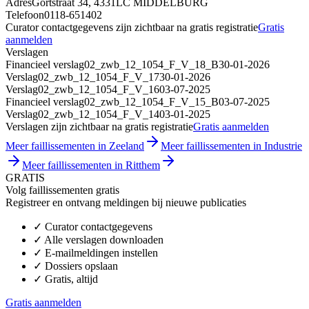
Adres
Gortstraat 34, 4331LC MIDDELBURG
Telefoon
0118-651402
Curator contactgegevens zijn zichtbaar na gratis registratie
Gratis
aanmelden
Verslagen
Financieel verslag
02_zwb_12_1054_F_V_18_B
30-01-2026
Verslag
02_zwb_12_1054_F_V_17
30-01-2026
Verslag
02_zwb_12_1054_F_V_16
03-07-2025
Financieel verslag
02_zwb_12_1054_F_V_15_B
03-07-2025
Verslag
02_zwb_12_1054_F_V_14
03-01-2025
Verslagen zijn zichtbaar na gratis registratie
Gratis aanmelden
Meer faillissementen in Zeeland
Meer faillissementen in Industrie
Meer faillissementen in Ritthem
GRATIS
Volg faillissementen gratis
Registreer en ontvang meldingen bij nieuwe publicaties
✓
Curator contactgegevens
✓
Alle verslagen downloaden
✓
E-mailmeldingen instellen
✓
Dossiers opslaan
✓
Gratis, altijd
Gratis aanmelden