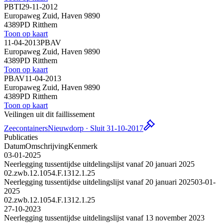
PBTI
29-11-2012
Europaweg Zuid, Haven 9890
4389PD Ritthem
Toon op kaart
11-04-2013
PBAV
Europaweg Zuid, Haven 9890
4389PD Ritthem
Toon op kaart
PBAV
11-04-2013
Europaweg Zuid, Haven 9890
4389PD Ritthem
Toon op kaart
Veilingen uit dit faillissement
Zeecontainers
Nieuwdorp · Sluit 31-10-2017
Publicaties
Datum
Omschrijving
Kenmerk
03-01-2025
Neerlegging tussentijdse uitdelingslijst vanaf 20 januari 2025
02.zwb.12.1054.F.1312.1.25
Neerlegging tussentijdse uitdelingslijst vanaf 20 januari 2025
03-01-
2025
02.zwb.12.1054.F.1312.1.25
27-10-2023
Neerlegging tussentijdse uitdelingslijst vanaf 13 november 2023