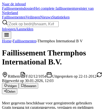
Naar de inhoud
Faillissements
dossier
Het complete faillissementsregister van
Nederland
Faillissementen
Veilingen
Nieuws
Statistieken
Inloggen
Aanmelden
Home
›
Faillissementen
›
Thermphos International B V
Faillissement
Thermphos
International B.V.
Ritthem
F.02/12/1054
Uitgesproken op 22-11-2012
Bijgewerkt op 30-01-2026, 12:03
Volgen
Bewaren
Delen
Meer gegevens beschikbaar voor geregistreerde gebruikers
Gratis toegang tot curatorgegevens, verslagen en meldingen