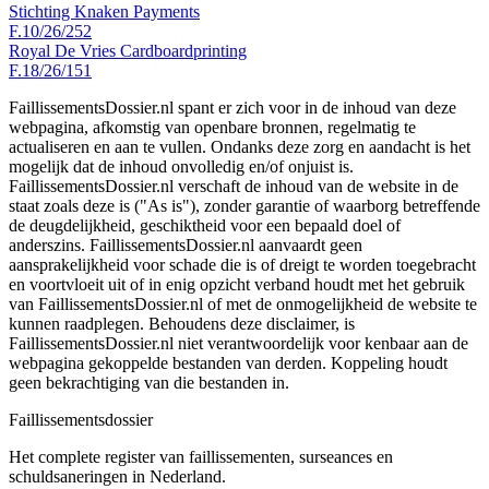
Stichting Knaken Payments
F.10/26/252
Royal De Vries Cardboardprinting
F.18/26/151
FaillissementsDossier.nl spant er zich voor in de inhoud van deze
webpagina, afkomstig van openbare bronnen, regelmatig te
actualiseren en aan te vullen. Ondanks deze zorg en aandacht is het
mogelijk dat de inhoud onvolledig en/of onjuist is.
FaillissementsDossier.nl verschaft de inhoud van de website in de
staat zoals deze is ("As is"), zonder garantie of waarborg betreffende
de deugdelijkheid, geschiktheid voor een bepaald doel of
anderszins. FaillissementsDossier.nl aanvaardt geen
aansprakelijkheid voor schade die is of dreigt te worden toegebracht
en voortvloeit uit of in enig opzicht verband houdt met het gebruik
van FaillissementsDossier.nl of met de onmogelijkheid de website te
kunnen raadplegen. Behoudens deze disclaimer, is
FaillissementsDossier.nl niet verantwoordelijk voor kenbaar aan de
webpagina gekoppelde bestanden van derden. Koppeling houdt
geen bekrachtiging van die bestanden in.
Faillissements
dossier
Het complete register van faillissementen, surseances en
schuldsaneringen in Nederland.