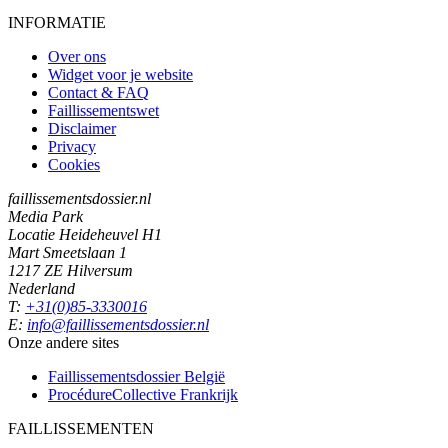
INFORMATIE
Over ons
Widget voor je website
Contact & FAQ
Faillissementswet
Disclaimer
Privacy
Cookies
faillissementsdossier.nl
Media Park
Locatie Heideheuvel H1
Mart Smeetslaan 1
1217 ZE Hilversum
Nederland
T:
+31(0)85-3330016
E:
info@faillissementsdossier.nl
Onze andere sites
Faillissementsdossier
België
ProcédureCollective
Frankrijk
FAILLISSEMENTEN