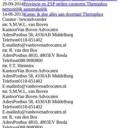
29-09-2014
Provincie en ZSP stellen curatoren Thermphos
persoonlijk aansprakelijk
14-06-2013
Kamp: ik doe alles aan doorstart Thermphos
Curator / bewindvoerder
mr. S.M.W.L. van Boven
Kantoor
Van Boven Advocaten
Adres
Postbus 58, 4330AB Middelburg
Telefoon
0118-651402
E-mail
info@vanbovenadvocaten.nl
mr. R. van den Bos
Adres
Postbus 4810, 4803EV Breda
Telefoon
088-9080800
mr. F.T. Hiemstra
Kantoor
Van Boven Advocaten
Adres
Postbus 58, 4330AB Middelburg
Telefoon
0118-651402
E-mail
info@vanbovenadvocaten.nl
mr. S.M.W.L. van Boven
Kantoor
Van Boven Advocaten
Adres
Postbus 58, 4330AB Middelburg
Telefoon
0118-651402
E-mail
info@vanbovenadvocaten.nl
mr. R. van den Bos
Adres
Postbus 4810, 4803EV Breda
Telefoon
088-9080800