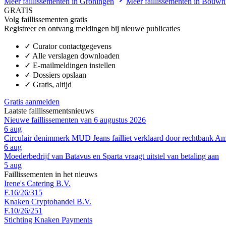
Meer faillissementen in Groningen
Meer faillissementen in Bouwn
GRATIS
Volg faillissementen gratis
Registreer en ontvang meldingen bij nieuwe publicaties
✓
Curator contactgegevens
✓
Alle verslagen downloaden
✓
E-mailmeldingen instellen
✓
Dossiers opslaan
✓
Gratis, altijd
Gratis aanmelden
Laatste faillissementsnieuws
Nieuwe faillissementen van 6 augustus 2026
6 aug
Circulair denimmerk MUD Jeans failliet verklaard door rechtbank A
6 aug
Moederbedrijf van Batavus en Sparta vraagt uitstel van betaling aan
5 aug
Faillissementen in het nieuws
Irene's Catering B.V.
F.16/26/315
Knaken Cryptohandel B.V.
F.10/26/251
Stichting Knaken Payments