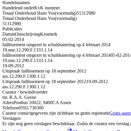
Handelsnamen
Handelend onder
KvK nummer
Totaal Onderhoud Hans Vos
(voormalig)
51312980
Totaal Onderhoud Hans Vos
(voormalig)
51312980
Publicaties
Datum
Omschrijving
Kenmerk
05-02-2014
faillissement omgezet in schuldsanering op 4 februari 2014
19.nne.12.290.F.1333.1.14
faillissement omgezet in schuldsanering op 4 februari 2014
05-02-201
19.nne.12.290.F.1333.1.14
19-09-2012
Uitspraak faillissement op 18 september 2012
ass.12.290.F.1300.1.12
Uitspraak faillissement op 18 september 2012
19-09-2012
ass.12.290.F.1300.1.12
Curator / bewindvoerder
mr. R.A.A. Geene
Adres
Postbus 10022, 9400CA Assen
Telefoon
0592-730300
Curator contactgegevens zijn zichtbaar na gratis registratie
Gratis aan
Verslagen
Er zijn nog geen verslagen beschikbaar. Zodra de curator een verslag pu