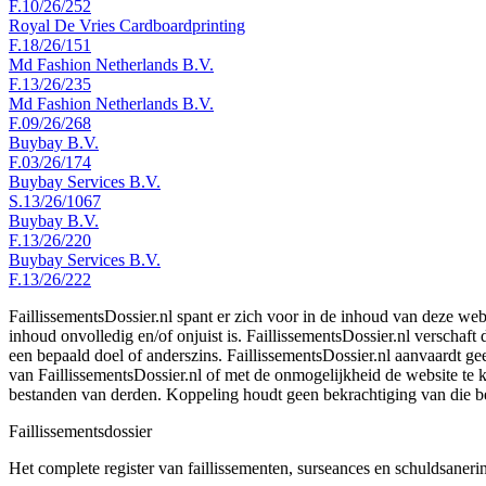
F.10/26/252
Royal De Vries Cardboardprinting
F.18/26/151
Md Fashion Netherlands B.V.
F.13/26/235
Md Fashion Netherlands B.V.
F.09/26/268
Buybay B.V.
F.03/26/174
Buybay Services B.V.
S.13/26/1067
Buybay B.V.
F.13/26/220
Buybay Services B.V.
F.13/26/222
FaillissementsDossier.nl spant er zich voor in de inhoud van deze we
inhoud onvolledig en/of onjuist is. FaillissementsDossier.nl verschaft
een bepaald doel of anderszins. FaillissementsDossier.nl aanvaardt gee
van FaillissementsDossier.nl of met de onmogelijkheid de website te
bestanden van derden. Koppeling houdt geen bekrachtiging van die b
Faillissements
dossier
Het complete register van faillissementen, surseances en schuldsaner