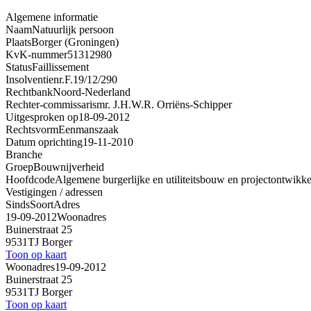
Algemene informatie
Naam
Natuurlijk persoon
Plaats
Borger (Groningen)
KvK-nummer
51312980
Status
Faillissement
Insolventienr.
F.19/12/290
Rechtbank
Noord-Nederland
Rechter-commissaris
mr. J.H.W.R. Orriëns-Schipper
Uitgesproken op
18-09-2012
Rechtsvorm
Eenmanszaak
Datum oprichting
19-11-2010
Branche
Groep
Bouwnijverheid
Hoofdcode
Algemene burgerlijke en utiliteitsbouw en projectontwikke
Vestigingen / adressen
Sinds
Soort
Adres
19-09-2012
Woonadres
Buinerstraat 25
9531TJ Borger
Toon op kaart
Woonadres
19-09-2012
Buinerstraat 25
9531TJ Borger
Toon op kaart