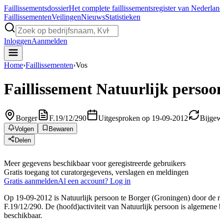
Faillissements
dossier
Het complete faillissementsregister van Nederla
Faillissementen
Veilingen
Nieuws
Statistieken
Inloggen
Aanmelden
Home
›
Faillissementen
›
Vos
Faillissement
Natuurlijk persoo
Borger
F.19/12/290
Uitgesproken op 19-09-2012
Bijgew
Volgen
Bewaren
Delen
Meer gegevens beschikbaar voor geregistreerde gebruikers
Gratis toegang tot curatorgegevens, verslagen en meldingen
Gratis aanmelden
Al een account? Log in
Op 19-09-2012 is Natuurlijk persoon te Borger (Groningen) door de r
F.19/12/290. De (hoofd)activiteit van Natuurlijk persoon is algemene b
beschikbaar.