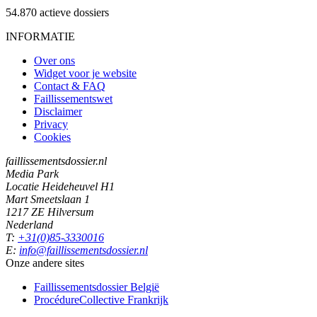
54.870
actieve dossiers
INFORMATIE
Over ons
Widget voor je website
Contact & FAQ
Faillissementswet
Disclaimer
Privacy
Cookies
faillissementsdossier.nl
Media Park
Locatie Heideheuvel H1
Mart Smeetslaan 1
1217 ZE Hilversum
Nederland
T:
+31(0)85-3330016
E:
info@faillissementsdossier.nl
Onze andere sites
Faillissementsdossier
België
ProcédureCollective
Frankrijk