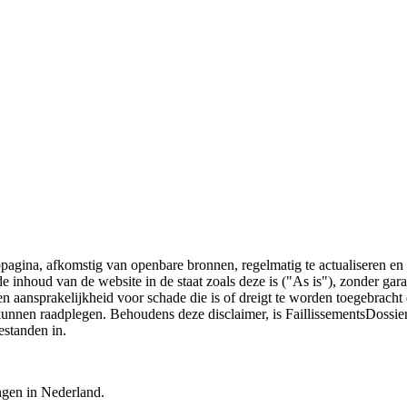
bpagina, afkomstig van openbare bronnen, regelmatig te actualiseren en 
 de inhoud van de website in de staat zoals deze is ("As is"), zonder ga
n aansprakelijkheid voor schade die is of dreigt te worden toegebracht 
 kunnen raadplegen. Behoudens deze disclaimer, is FaillissementsDossi
estanden in.
ingen in Nederland.