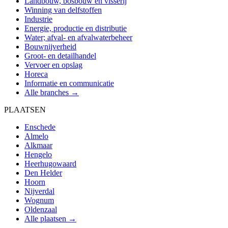
Landbouw, bosbouw en visserij
Winning van delfstoffen
Industrie
Energie, productie en distributie
Water; afval- en afvalwaterbeheer
Bouwnijverheid
Groot- en detailhandel
Vervoer en opslag
Horeca
Informatie en communicatie
Alle branches →
PLAATSEN
Enschede
Almelo
Alkmaar
Hengelo
Heerhugowaard
Den Helder
Hoorn
Nijverdal
Wognum
Oldenzaal
Alle plaatsen →