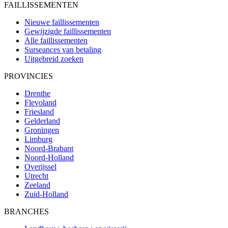
FAILLISSEMENTEN
Nieuwe faillissementen
Gewijzigde faillissementen
Alle faillissementen
Surseances van betaling
Uitgebreid zoeken
PROVINCIES
Drenthe
Flevoland
Friesland
Gelderland
Groningen
Limburg
Noord-Brabant
Noord-Holland
Overijssel
Utrecht
Zeeland
Zuid-Holland
BRANCHES