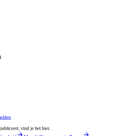
4
melden
bliceert, vind je het hier.