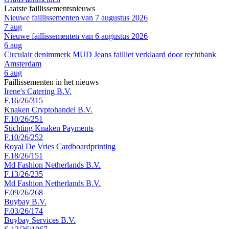
Laatste faillissementsnieuws
Nieuwe faillissementen van 7 augustus 2026
7 aug
Nieuwe faillissementen van 6 augustus 2026
6 aug
Circulair denimmerk MUD Jeans failliet verklaard door rechtbank
Amsterdam
6 aug
Faillissementen in het nieuws
Irene's Catering B.V.
F.16/26/315
Knaken Cryptohandel B.V.
F.10/26/251
Stichting Knaken Payments
F.10/26/252
Royal De Vries Cardboardprinting
F.18/26/151
Md Fashion Netherlands B.V.
F.13/26/235
Md Fashion Netherlands B.V.
F.09/26/268
Buybay B.V.
F.03/26/174
Buybay Services B.V.