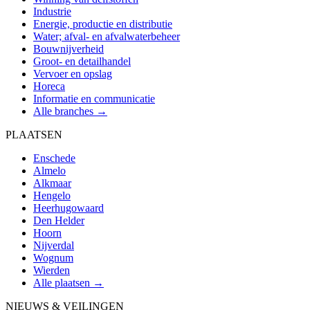
Industrie
Energie, productie en distributie
Water; afval- en afvalwaterbeheer
Bouwnijverheid
Groot- en detailhandel
Vervoer en opslag
Horeca
Informatie en communicatie
Alle branches →
PLAATSEN
Enschede
Almelo
Alkmaar
Hengelo
Heerhugowaard
Den Helder
Hoorn
Nijverdal
Wognum
Wierden
Alle plaatsen →
NIEUWS & VEILINGEN