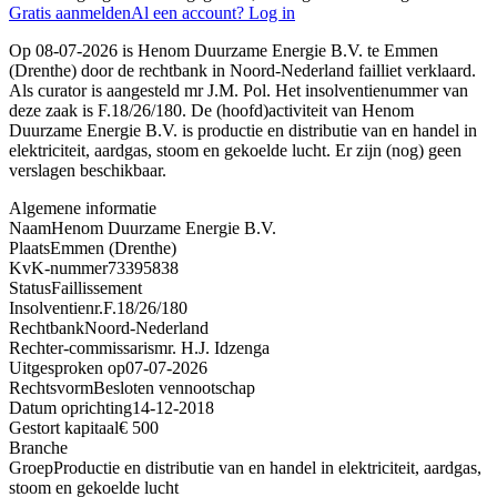
Gratis aanmelden
Al een account? Log in
Op 08-07-2026 is Henom Duurzame Energie B.V. te Emmen
(Drenthe) door de rechtbank in Noord-Nederland failliet verklaard.
Als curator is aangesteld mr J.M. Pol. Het insolventienummer van
deze zaak is F.18/26/180. De (hoofd)activiteit van Henom
Duurzame Energie B.V. is productie en distributie van en handel in
elektriciteit, aardgas, stoom en gekoelde lucht. Er zijn (nog) geen
verslagen beschikbaar.
Algemene informatie
Naam
Henom Duurzame Energie B.V.
Plaats
Emmen (Drenthe)
KvK-nummer
73395838
Status
Faillissement
Insolventienr.
F.18/26/180
Rechtbank
Noord-Nederland
Rechter-commissaris
mr. H.J. Idzenga
Uitgesproken op
07-07-2026
Rechtsvorm
Besloten vennootschap
Datum oprichting
14-12-2018
Gestort kapitaal
€ 500
Branche
Groep
Productie en distributie van en handel in elektriciteit, aardgas,
stoom en gekoelde lucht