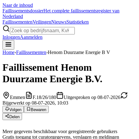
Naar de inhoud
Faillissements
dossier
Het complete faillissementsregister van
Nederland
Faillissementen
Veilingen
Nieuws
Statistieken
Inloggen
Aanmelden
Home
›
Faillissementen
›
Henom Duurzame Energie B V
Faillissement
Henom
Duurzame Energie B.V.
Emmen
F.18/26/180
Uitgesproken op 08-07-2026
Bijgewerkt op 08-07-2026, 10:03
Volgen
Bewaren
Delen
Meer gegevens beschikbaar voor geregistreerde gebruikers
Gratis toegang tot curatorgegevens, verslagen en meldingen