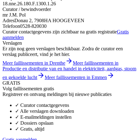
18.nne.26.180.F.1300.1.26
Curator / bewindvoerder
mr J.M. Pol
Adres
Donau 2, 7908HA HOOGEVEEN
Telefoon
0528-820030
Curator contactgegevens zijn zichtbaar na gratis registratie
Gratis
aanmelden
Verslagen
Er zijn nog geen verslagen beschikbaar. Zodra de curator een
verslag publiceert, vind je het hier.
Meer faillissementen in Drenthe
Meer faillissementen in
Productie en distributie van en handel in elektriciteit, aardgas, stoom
en gekoelde lucht
Meer faillissementen in Emmen
GRATIS
Volg faillissementen gratis
Registreer en ontvang meldingen bij nieuwe publicaties
✓
Curator contactgegevens
✓
Alle verslagen downloaden
✓
E-mailmeldingen instellen
✓
Dossiers opslaan
✓
Gratis, altijd
Gratis aanmelden