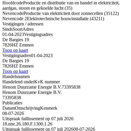
Hoofdcode
Productie en distributie van en handel in elektriciteit,
aardgas, stoom en gekoelde lucht (35)
Nevencode
Productie van elektriciteit door zonnecellen (35122)
Nevencode 2
Elektrotechnische bouwinstallatie (43211)
Vestigingen / adressen
Sinds
Soort
Adres
01-04-2023
Vestigingsadres
De Bargies 19
7826HZ Emmen
Toon op kaart
Vestigingsadres
01-04-2023
De Bargies 19
7826HZ Emmen
Toon op kaart
Handelsnamen
Handelend onder
KvK nummer
Henom Duurzame Energie B.V.
73395838
Henom Duurzame Energie B.V.
73395838
Publicaties
Datum
Omschrijving
Kenmerk
08-07-2026
Uitspraak faillissement op 07 juli 2026
18.nne.26.180.F.1300.1.26
Uitspraak faillissement op 07 juli 2026
08-07-2026