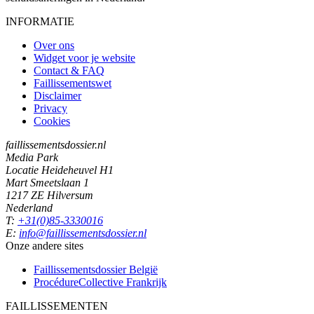
INFORMATIE
Over ons
Widget voor je website
Contact & FAQ
Faillissementswet
Disclaimer
Privacy
Cookies
faillissementsdossier.nl
Media Park
Locatie Heideheuvel H1
Mart Smeetslaan 1
1217 ZE Hilversum
Nederland
T:
+31(0)85-3330016
E:
info@faillissementsdossier.nl
Onze andere sites
Faillissementsdossier
België
ProcédureCollective
Frankrijk
FAILLISSEMENTEN