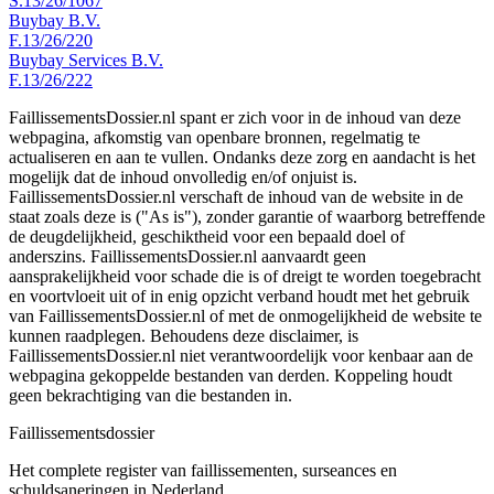
S.13/26/1067
Buybay B.V.
F.13/26/220
Buybay Services B.V.
F.13/26/222
FaillissementsDossier.nl spant er zich voor in de inhoud van deze
webpagina, afkomstig van openbare bronnen, regelmatig te
actualiseren en aan te vullen. Ondanks deze zorg en aandacht is het
mogelijk dat de inhoud onvolledig en/of onjuist is.
FaillissementsDossier.nl verschaft de inhoud van de website in de
staat zoals deze is ("As is"), zonder garantie of waarborg betreffende
de deugdelijkheid, geschiktheid voor een bepaald doel of
anderszins. FaillissementsDossier.nl aanvaardt geen
aansprakelijkheid voor schade die is of dreigt te worden toegebracht
en voortvloeit uit of in enig opzicht verband houdt met het gebruik
van FaillissementsDossier.nl of met de onmogelijkheid de website te
kunnen raadplegen. Behoudens deze disclaimer, is
FaillissementsDossier.nl niet verantwoordelijk voor kenbaar aan de
webpagina gekoppelde bestanden van derden. Koppeling houdt
geen bekrachtiging van die bestanden in.
Faillissements
dossier
Het complete register van faillissementen, surseances en
schuldsaneringen in Nederland.