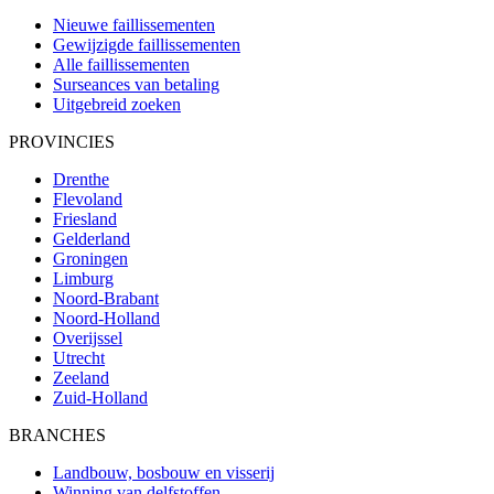
Nieuwe faillissementen
Gewijzigde faillissementen
Alle faillissementen
Surseances van betaling
Uitgebreid zoeken
PROVINCIES
Drenthe
Flevoland
Friesland
Gelderland
Groningen
Limburg
Noord-Brabant
Noord-Holland
Overijssel
Utrecht
Zeeland
Zuid-Holland
BRANCHES
Landbouw, bosbouw en visserij
Winning van delfstoffen