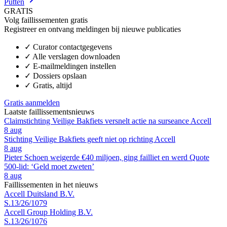
Putten
GRATIS
Volg faillissementen gratis
Registreer en ontvang meldingen bij nieuwe publicaties
✓
Curator contactgegevens
✓
Alle verslagen downloaden
✓
E-mailmeldingen instellen
✓
Dossiers opslaan
✓
Gratis, altijd
Gratis aanmelden
Laatste faillissementsnieuws
Claimstichting Veilige Bakfiets versnelt actie na surseance Accell
8 aug
Stichting Veilige Bakfiets geeft niet op richting Accell
8 aug
Pieter Schoen weigerde €40 miljoen, ging failliet en werd Quote
500-lid: ‘Geld moet zweten’
8 aug
Faillissementen in het nieuws
Accell Duitsland B.V.
S.13/26/1079
Accell Group Holding B.V.
S.13/26/1076