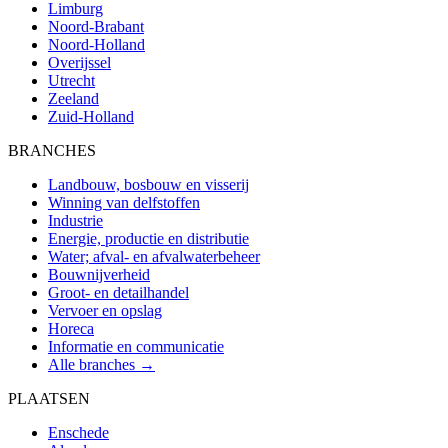
Limburg
Noord-Brabant
Noord-Holland
Overijssel
Utrecht
Zeeland
Zuid-Holland
BRANCHES
Landbouw, bosbouw en visserij
Winning van delfstoffen
Industrie
Energie, productie en distributie
Water; afval- en afvalwaterbeheer
Bouwnijverheid
Groot- en detailhandel
Vervoer en opslag
Horeca
Informatie en communicatie
Alle branches →
PLAATSEN
Enschede