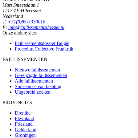
Mart Smeetslaan 1
1217 ZE Hilversum
Nederland
T:
+31(0)85-3330016
E:
info@faillissementsdossier.nl
Onze andere sites
Faillissementsdossier
België
ProcédureCollective
Frankrijk
FAILLISSEMENTEN
Nieuwe faillissementen
Gewijzigde faillissementen
Alle faillissementen
Surseances van betaling
Uitgebreid zoeken
PROVINCIES
Drenthe
Flevoland
Friesland
Gelderland
Groningen