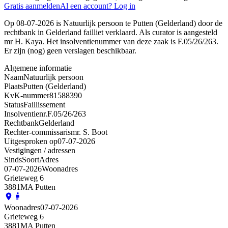
Gratis aanmelden
Al een account? Log in
Op 08-07-2026 is Natuurlijk persoon te Putten (Gelderland) door de
rechtbank in Gelderland failliet verklaard. Als curator is aangesteld
mr H. Kaya. Het insolventienummer van deze zaak is F.05/26/263.
Er zijn (nog) geen verslagen beschikbaar.
Algemene informatie
Naam
Natuurlijk persoon
Plaats
Putten (Gelderland)
KvK-nummer
81588390
Status
Faillissement
Insolventienr.
F.05/26/263
Rechtbank
Gelderland
Rechter-commissaris
mr. S. Boot
Uitgesproken op
07-07-2026
Vestigingen / adressen
Sinds
Soort
Adres
07-07-2026
Woonadres
Grieteweg 6
3881MA Putten
Woonadres
07-07-2026
Grieteweg 6
3881MA Putten