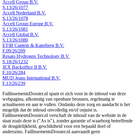
Accell Group B.V.
S.13/26/1077
Accell Nederland B.V.
S.13/26/1078
Accell Group Europe B.V.
S.13/26/1081
Accell Global B.V.
S.13/26/1080
ETIB Captein & Katerberg B.V.
F.09/26/269
Resato Hydrogen Technology B.V.
S.18/26/1232
JEX Backoffice II B.V.
F.10/26/284
MUD Jeans International B.V.
F.13/26/239
FaillissementsDossier.nl spant er zich voor in de inhoud van deze
webpagina, afkomstig van openbare bronnen, regelmatig te
actualiseren en aan te vullen. Ondanks deze zorg en aandacht is het
mogelijk dat de inhoud onvolledig en/of onjuist is.
FaillissementsDossier.nl verschaft de inhoud van de website in de
staat zoals deze is ("As is"), zonder garantie of waarborg betreffende
de deugdelijkheid, geschiktheid voor een bepaald doel of
anderszins. FaillissementsDossier.nl aanvaardt geen