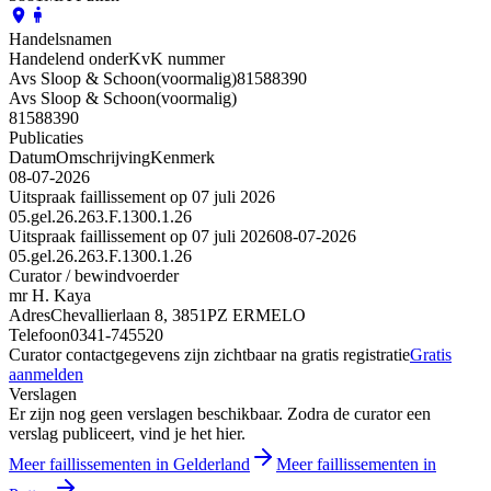
Handelsnamen
Handelend onder
KvK nummer
Avs Sloop & Schoon
(voormalig)
81588390
Avs Sloop & Schoon
(voormalig)
81588390
Publicaties
Datum
Omschrijving
Kenmerk
08-07-2026
Uitspraak faillissement op 07 juli 2026
05.gel.26.263.F.1300.1.26
Uitspraak faillissement op 07 juli 2026
08-07-2026
05.gel.26.263.F.1300.1.26
Curator / bewindvoerder
mr H. Kaya
Adres
Chevallierlaan 8, 3851PZ ERMELO
Telefoon
0341-745520
Curator contactgegevens zijn zichtbaar na gratis registratie
Gratis
aanmelden
Verslagen
Er zijn nog geen verslagen beschikbaar. Zodra de curator een
verslag publiceert, vind je het hier.
Meer faillissementen in Gelderland
Meer faillissementen in