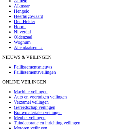
Almelo
Alkmaar
Hengelo
Heerhugowaard
Den Helder
Hoorn
Nijverdal
Oldenzaal
Wognum
Alle plaatsen →
NIEUWS & VEILINGEN
Faillissementsnieuws
Faillissementsveilingen
ONLINE VEILINGEN
Machine veilingen
Auto en voertuigen veilingen
Verzamel veilingen
Gereedschap veilingen
Bouwmaterialen veilingen
Meubel veilingen
Tuindecoratie en inrichting veilingen
Motoren veilingen