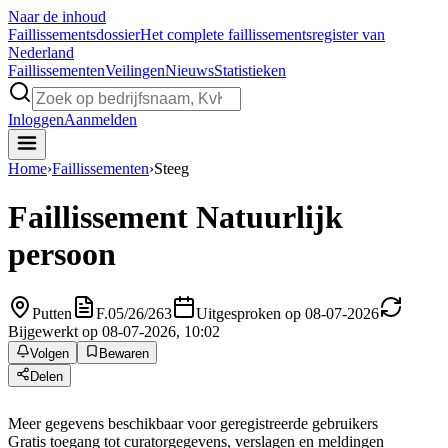
Naar de inhoud
Faillissements
dossier
Het complete faillissementsregister van
Nederland
Faillissementen
Veilingen
Nieuws
Statistieken
Inloggen
Aanmelden
Home
›
Faillissementen
›
Steeg
Faillissement
Natuurlijk
persoon
Putten
F.05/26/263
Uitgesproken op 08-07-2026
Bijgewerkt op 08-07-2026, 10:02
Volgen
Bewaren
Delen
Meer gegevens beschikbaar voor geregistreerde gebruikers
Gratis toegang tot curatorgegevens, verslagen en meldingen