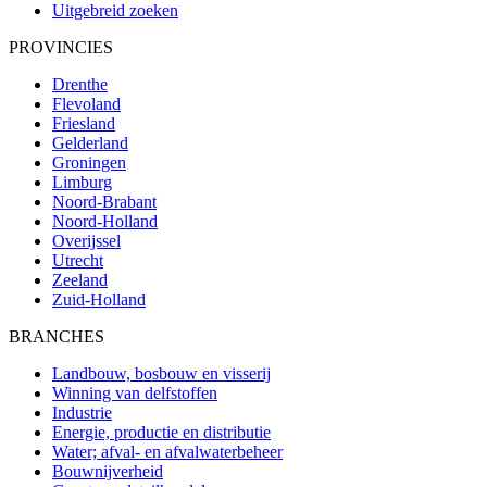
Uitgebreid zoeken
PROVINCIES
Drenthe
Flevoland
Friesland
Gelderland
Groningen
Limburg
Noord-Brabant
Noord-Holland
Overijssel
Utrecht
Zeeland
Zuid-Holland
BRANCHES
Landbouw, bosbouw en visserij
Winning van delfstoffen
Industrie
Energie, productie en distributie
Water; afval- en afvalwaterbeheer
Bouwnijverheid