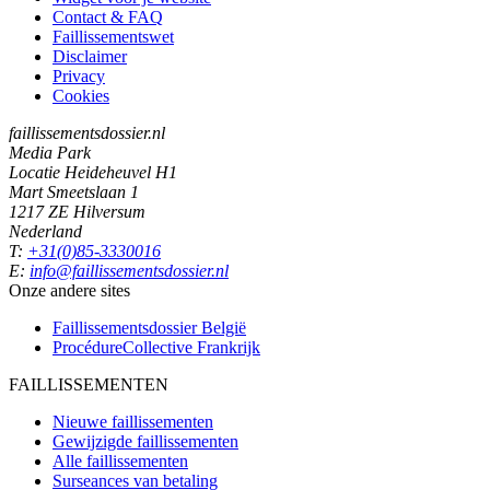
Contact & FAQ
Faillissementswet
Disclaimer
Privacy
Cookies
faillissementsdossier.nl
Media Park
Locatie Heideheuvel H1
Mart Smeetslaan 1
1217 ZE Hilversum
Nederland
T:
+31(0)85-3330016
E:
info@faillissementsdossier.nl
Onze andere sites
Faillissementsdossier
België
ProcédureCollective
Frankrijk
FAILLISSEMENTEN
Nieuwe faillissementen
Gewijzigde faillissementen
Alle faillissementen
Surseances van betaling