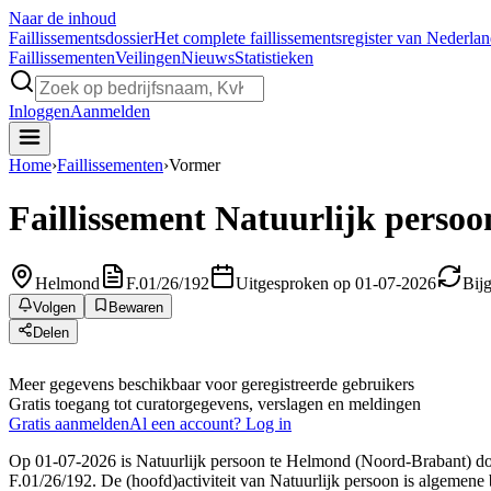
Naar de inhoud
Faillissements
dossier
Het complete faillissementsregister van Nederla
Faillissementen
Veilingen
Nieuws
Statistieken
Inloggen
Aanmelden
Home
›
Faillissementen
›
Vormer
Faillissement
Natuurlijk persoo
Helmond
F.01/26/192
Uitgesproken op 01-07-2026
Bij
Volgen
Bewaren
Delen
Meer gegevens beschikbaar voor geregistreerde gebruikers
Gratis toegang tot curatorgegevens, verslagen en meldingen
Gratis aanmelden
Al een account? Log in
Op 01-07-2026 is Natuurlijk persoon te Helmond (Noord-Brabant) door 
F.01/26/192. De (hoofd)activiteit van Natuurlijk persoon is algemene 