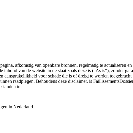
bpagina, afkomstig van openbare bronnen, regelmatig te actualiseren en 
 de inhoud van de website in de staat zoals deze is ("As is"), zonder ga
n aansprakelijkheid voor schade die is of dreigt te worden toegebracht 
 kunnen raadplegen. Behoudens deze disclaimer, is FaillissementsDossi
estanden in.
ingen in Nederland.