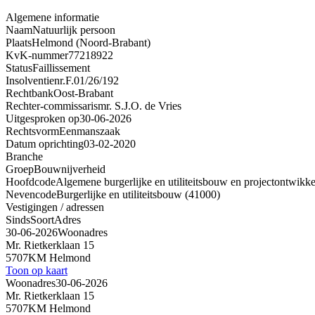
Algemene informatie
Naam
Natuurlijk persoon
Plaats
Helmond (Noord-Brabant)
KvK-nummer
77218922
Status
Faillissement
Insolventienr.
F.01/26/192
Rechtbank
Oost-Brabant
Rechter-commissaris
mr. S.J.O. de Vries
Uitgesproken op
30-06-2026
Rechtsvorm
Eenmanszaak
Datum oprichting
03-02-2020
Branche
Groep
Bouwnijverheid
Hoofdcode
Algemene burgerlijke en utiliteitsbouw en projectontwikke
Nevencode
Burgerlijke en utiliteitsbouw (41000)
Vestigingen / adressen
Sinds
Soort
Adres
30-06-2026
Woonadres
Mr. Rietkerklaan 15
5707KM Helmond
Toon op kaart
Woonadres
30-06-2026
Mr. Rietkerklaan 15
5707KM Helmond