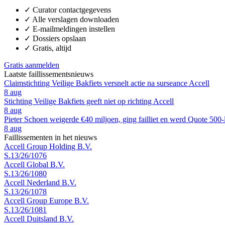
✓
Curator contactgegevens
✓
Alle verslagen downloaden
✓
E-mailmeldingen instellen
✓
Dossiers opslaan
✓
Gratis, altijd
Gratis aanmelden
Laatste faillissementsnieuws
Claimstichting Veilige Bakfiets versnelt actie na surseance Accell
8 aug
Stichting Veilige Bakfiets geeft niet op richting Accell
8 aug
Pieter Schoen weigerde €40 miljoen, ging failliet en werd Quote 500-
8 aug
Faillissementen in het nieuws
Accell Group Holding B.V.
S.13/26/1076
Accell Global B.V.
S.13/26/1080
Accell Nederland B.V.
S.13/26/1078
Accell Group Europe B.V.
S.13/26/1081
Accell Duitsland B.V.