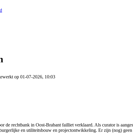
nd
n
gewerkt op 01-07-2026, 10:03
de rechtbank in Oost-Brabant failliet verklaard. Als curator is aange
burgerlijke en utiliteitsbouw en projectontwikkeling. Er zijn (nog) geen