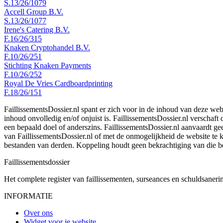
S.13/26/1079
Accell Group B.V.
S.13/26/1077
Irene's Catering B.V.
F.16/26/315
Knaken Cryptohandel B.V.
F.10/26/251
Stichting Knaken Payments
F.10/26/252
Royal De Vries Cardboardprinting
F.18/26/151
FaillissementsDossier.nl spant er zich voor in de inhoud van deze we
inhoud onvolledig en/of onjuist is. FaillissementsDossier.nl verschaft
een bepaald doel of anderszins. FaillissementsDossier.nl aanvaardt gee
van FaillissementsDossier.nl of met de onmogelijkheid de website te
bestanden van derden. Koppeling houdt geen bekrachtiging van die b
Faillissements
dossier
Het complete register van faillissementen, surseances en schuldsaner
INFORMATIE
Over ons
Widget voor je website