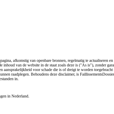
bpagina, afkomstig van openbare bronnen, regelmatig te actualiseren en 
 de inhoud van de website in de staat zoals deze is ("As is"), zonder ga
n aansprakelijkheid voor schade die is of dreigt te worden toegebracht 
 kunnen raadplegen. Behoudens deze disclaimer, is FaillissementsDossi
estanden in.
ingen in Nederland.