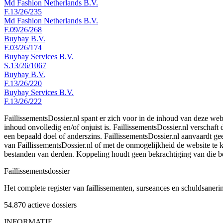
Md Fashion Netherlands B.V.
F.13/26/235
Md Fashion Netherlands B.V.
F.09/26/268
Buybay B.V.
F.03/26/174
Buybay Services B.V.
S.13/26/1067
Buybay B.V.
F.13/26/220
Buybay Services B.V.
F.13/26/222
FaillissementsDossier.nl spant er zich voor in de inhoud van deze we
inhoud onvolledig en/of onjuist is. FaillissementsDossier.nl verschaft
een bepaald doel of anderszins. FaillissementsDossier.nl aanvaardt gee
van FaillissementsDossier.nl of met de onmogelijkheid de website te
bestanden van derden. Koppeling houdt geen bekrachtiging van die b
Faillissements
dossier
Het complete register van faillissementen, surseances en schuldsaner
54.870
actieve dossiers
INFORMATIE