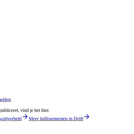
melden
bliceert, vind je het hier.
wnijverheid
Meer faillissementen in Delft