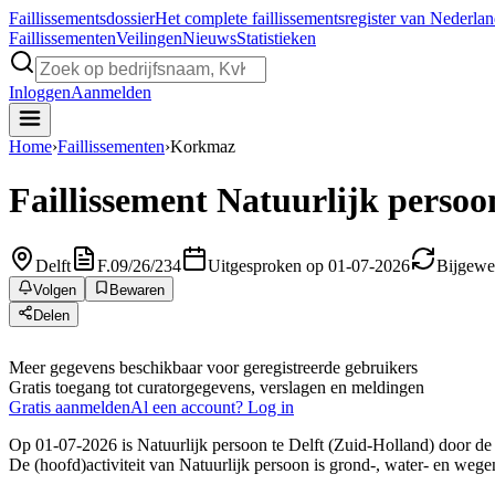
Faillissements
dossier
Het complete faillissementsregister van Nederla
Faillissementen
Veilingen
Nieuws
Statistieken
Inloggen
Aanmelden
Home
›
Faillissementen
›
Korkmaz
Faillissement
Natuurlijk persoo
Delft
F.09/26/234
Uitgesproken op 01-07-2026
Bijgewe
Volgen
Bewaren
Delen
Meer gegevens beschikbaar voor geregistreerde gebruikers
Gratis toegang tot curatorgegevens, verslagen en meldingen
Gratis aanmelden
Al een account? Log in
Op 01-07-2026 is Natuurlijk persoon te Delft (Zuid-Holland) door de 
De (hoofd)activiteit van Natuurlijk persoon is grond-, water- en weg