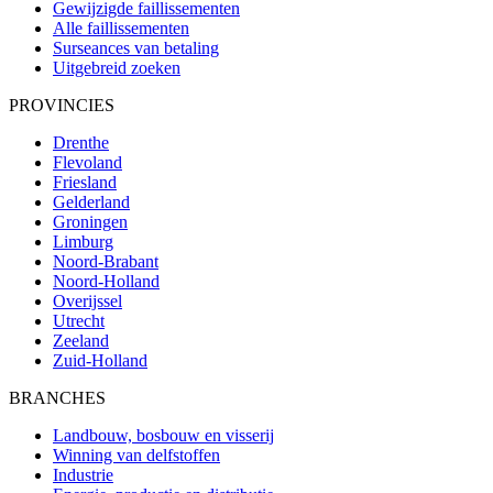
Gewijzigde faillissementen
Alle faillissementen
Surseances van betaling
Uitgebreid zoeken
PROVINCIES
Drenthe
Flevoland
Friesland
Gelderland
Groningen
Limburg
Noord-Brabant
Noord-Holland
Overijssel
Utrecht
Zeeland
Zuid-Holland
BRANCHES
Landbouw, bosbouw en visserij
Winning van delfstoffen
Industrie