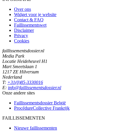
Over ons
Widget voor je website
Contact & FAQ
Faillissementswet
Disclaimer
Privacy
Cookies
faillissementsdossier.nl
Media Park
Locatie Heideheuvel H1
Mart Smeetslaan 1
1217 ZE Hilversum
Nederland
T:
+31(0)85-3330016
E:
info@faillissementsdossier.nl
Onze andere sites
Faillissementsdossier
België
ProcédureCollective
Frankrijk
FAILLISSEMENTEN
Nieuwe faillissementen