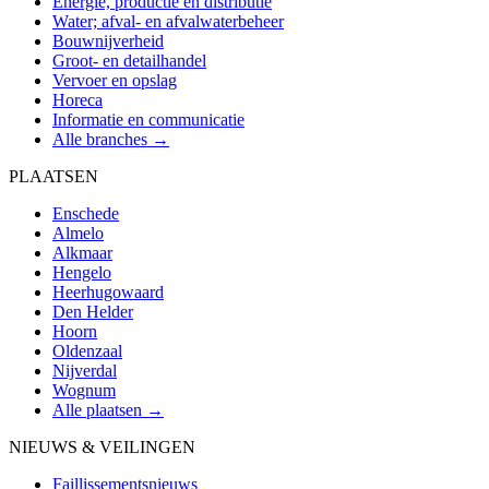
Energie, productie en distributie
Water; afval- en afvalwaterbeheer
Bouwnijverheid
Groot- en detailhandel
Vervoer en opslag
Horeca
Informatie en communicatie
Alle branches →
PLAATSEN
Enschede
Almelo
Alkmaar
Hengelo
Heerhugowaard
Den Helder
Hoorn
Oldenzaal
Nijverdal
Wognum
Alle plaatsen →
NIEUWS & VEILINGEN
Faillissementsnieuws