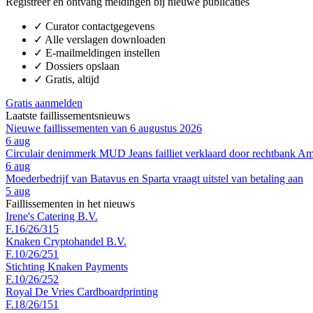
Registreer en ontvang meldingen bij nieuwe publicaties
✓
Curator contactgegevens
✓
Alle verslagen downloaden
✓
E-mailmeldingen instellen
✓
Dossiers opslaan
✓
Gratis, altijd
Gratis aanmelden
Laatste faillissementsnieuws
Nieuwe faillissementen van 6 augustus 2026
6 aug
Circulair denimmerk MUD Jeans failliet verklaard door rechtbank A
6 aug
Moederbedrijf van Batavus en Sparta vraagt uitstel van betaling aan
5 aug
Faillissementen in het nieuws
Irene's Catering B.V.
F.16/26/315
Knaken Cryptohandel B.V.
F.10/26/251
Stichting Knaken Payments
F.10/26/252
Royal De Vries Cardboardprinting
F.18/26/151