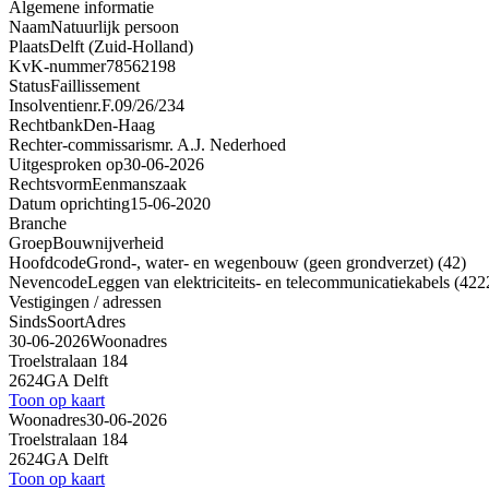
Algemene informatie
Naam
Natuurlijk persoon
Plaats
Delft (Zuid-Holland)
KvK-nummer
78562198
Status
Faillissement
Insolventienr.
F.09/26/234
Rechtbank
Den-Haag
Rechter-commissaris
mr. A.J. Nederhoed
Uitgesproken op
30-06-2026
Rechtsvorm
Eenmanszaak
Datum oprichting
15-06-2020
Branche
Groep
Bouwnijverheid
Hoofdcode
Grond-, water- en wegenbouw (geen grondverzet) (42)
Nevencode
Leggen van elektriciteits- en telecommunicatiekabels (422
Vestigingen / adressen
Sinds
Soort
Adres
30-06-2026
Woonadres
Troelstralaan 184
2624GA Delft
Toon op kaart
Woonadres
30-06-2026
Troelstralaan 184
2624GA Delft
Toon op kaart