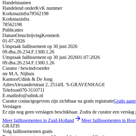
Handelsnamen
Handelend onder
KvK nummer
Korkmazinfra
78562198
Korkmazinfra
78562198
Publicaties
Datum
Omschrijving
Kenmerk
01-07-2026
Uitspraak faillissement op 30 juni 2026
09.dha.26.234.F.1300.1.26
Uitspraak faillissement op 30 juni 2026
01-07-2026
09.dha.26.234.F.1300.1.26
Curator / bewindvoerder
mr M.A. Nijhuis
Kantoor
Udink & De Jong
Adres
Alexanderstraat 2, 2514JL 'S-GRAVENHAGE
Telefoon
070-3110711
E-mail
info@udink.nl
Curator contactgegevens zijn zichtbaar na gratis registratie
Gratis aan
Verslagen
Er zijn nog geen verslagen beschikbaar. Zodra de curator een verslag pu
Meer faillissementen in Zuid-Holland
Meer faillissementen in Bou
GRATIS
Volg faillissementen gratis