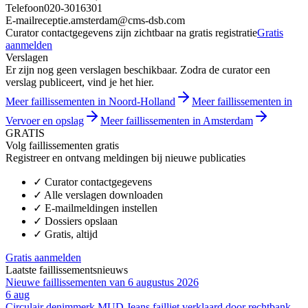
Telefoon
020-3016301
E-mail
receptie.amsterdam@cms-dsb.com
Curator contactgegevens zijn zichtbaar na gratis registratie
Gratis
aanmelden
Verslagen
Er zijn nog geen verslagen beschikbaar. Zodra de curator een
verslag publiceert, vind je het hier.
Meer faillissementen in Noord-Holland
Meer faillissementen in
Vervoer en opslag
Meer faillissementen in Amsterdam
GRATIS
Volg faillissementen gratis
Registreer en ontvang meldingen bij nieuwe publicaties
✓
Curator contactgegevens
✓
Alle verslagen downloaden
✓
E-mailmeldingen instellen
✓
Dossiers opslaan
✓
Gratis, altijd
Gratis aanmelden
Laatste faillissementsnieuws
Nieuwe faillissementen van 6 augustus 2026
6 aug
Circulair denimmerk MUD Jeans failliet verklaard door rechtbank