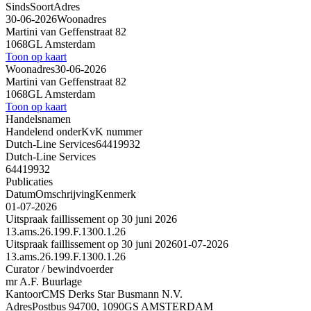
Sinds
Soort
Adres
30-06-2026
Woonadres
Martini van Geffenstraat 82
1068GL Amsterdam
Toon op kaart
Woonadres
30-06-2026
Martini van Geffenstraat 82
1068GL Amsterdam
Toon op kaart
Handelsnamen
Handelend onder
KvK nummer
Dutch-Line Services
64419932
Dutch-Line Services
64419932
Publicaties
Datum
Omschrijving
Kenmerk
01-07-2026
Uitspraak faillissement op 30 juni 2026
13.ams.26.199.F.1300.1.26
Uitspraak faillissement op 30 juni 2026
01-07-2026
13.ams.26.199.F.1300.1.26
Curator / bewindvoerder
mr A.F. Buurlage
Kantoor
CMS Derks Star Busmann N.V.
Adres
Postbus 94700, 1090GS AMSTERDAM