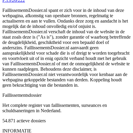
F.13/26/222
FaillissementsDossier.nl spant er zich voor in de inhoud van deze
webpagina, afkomstig van openbare bronnen, regelmatig te
actualiseren en aan te vullen. Ondanks deze zorg en aandacht is het
mogelijk dat de inhoud onvolledig en/of onjuist is.
FaillissementsDossier.nl verschaft de inhoud van de website in de
staat zoals deze is ("As is"), zonder garantie of waarborg betreffende
de deugdelijkheid, geschiktheid voor een bepaald doel of
anderszins. FaillissementsDossier.nl aanvaardt geen
aansprakelijkheid voor schade die is of dreigt te worden toegebracht
en voortvloeit uit of in enig opzicht verband houdt met het gebruik
van FaillissementsDossier.nl of met de onmogelijkheid de website te
kunnen raadplegen. Behoudens deze disclaimer, is
FaillissementsDossier.nl niet verantwoordelijk voor kenbaar aan de
webpagina gekoppelde bestanden van derden. Koppeling houdt
geen bekrachtiging van die bestanden in.
Faillissements
dossier
Het complete register van faillissementen, surseances en
schuldsaneringen in Nederland.
54.871
actieve dossiers
INFORMATIE