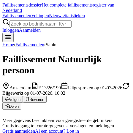
Faillissements
dossier
Het complete faillissementsregister van
Nederland
Faillissementen
Veilingen
Nieuws
Statistieken
Inloggen
Aanmelden
Home
›
Faillissementen
›
Sahin
Faillissement
Natuurlijk
persoon
Amsterdam
F.13/26/199
Uitgesproken op 01-07-2026
Bijgewerkt op 01-07-2026, 10:02
Volgen
Bewaren
Delen
Meer gegevens beschikbaar voor geregistreerde gebruikers
Gratis toegang tot curatorgegevens, verslagen en meldingen
Gratis aanmelden
Al een account? Log in