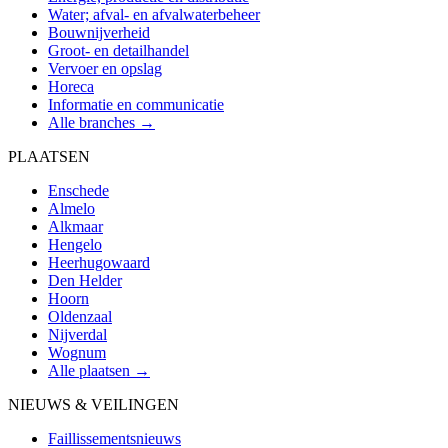
Water; afval- en afvalwaterbeheer
Bouwnijverheid
Groot- en detailhandel
Vervoer en opslag
Horeca
Informatie en communicatie
Alle branches →
PLAATSEN
Enschede
Almelo
Alkmaar
Hengelo
Heerhugowaard
Den Helder
Hoorn
Oldenzaal
Nijverdal
Wognum
Alle plaatsen →
NIEUWS & VEILINGEN
Faillissementsnieuws