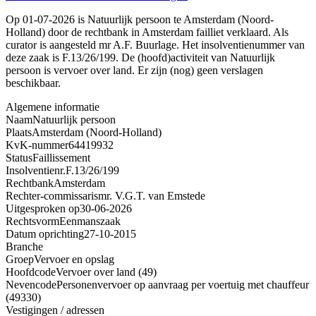
Op 01-07-2026 is Natuurlijk persoon te Amsterdam (Noord-
Holland) door de rechtbank in Amsterdam failliet verklaard. Als
curator is aangesteld mr A.F. Buurlage. Het insolventienummer van
deze zaak is F.13/26/199. De (hoofd)activiteit van Natuurlijk
persoon is vervoer over land. Er zijn (nog) geen verslagen
beschikbaar.
Algemene informatie
Naam
Natuurlijk persoon
Plaats
Amsterdam (Noord-Holland)
KvK-nummer
64419932
Status
Faillissement
Insolventienr.
F.13/26/199
Rechtbank
Amsterdam
Rechter-commissaris
mr. V.G.T. van Emstede
Uitgesproken op
30-06-2026
Rechtsvorm
Eenmanszaak
Datum oprichting
27-10-2015
Branche
Groep
Vervoer en opslag
Hoofdcode
Vervoer over land (49)
Nevencode
Personenvervoer op aanvraag per voertuig met chauffeur
(49330)
Vestigingen / adressen