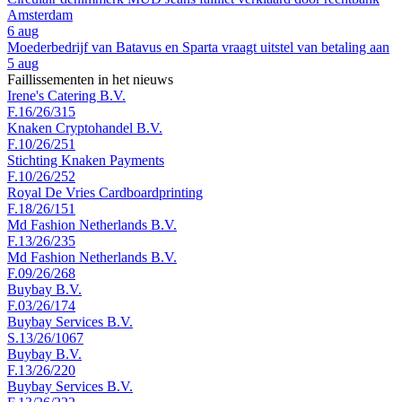
Amsterdam
6 aug
Moederbedrijf van Batavus en Sparta vraagt uitstel van betaling aan
5 aug
Faillissementen in het nieuws
Irene's Catering B.V.
F.16/26/315
Knaken Cryptohandel B.V.
F.10/26/251
Stichting Knaken Payments
F.10/26/252
Royal De Vries Cardboardprinting
F.18/26/151
Md Fashion Netherlands B.V.
F.13/26/235
Md Fashion Netherlands B.V.
F.09/26/268
Buybay B.V.
F.03/26/174
Buybay Services B.V.
S.13/26/1067
Buybay B.V.
F.13/26/220
Buybay Services B.V.