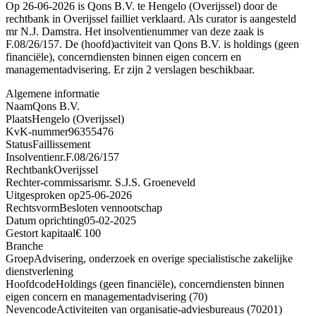
Op 26-06-2026 is Qons B.V. te Hengelo (Overijssel) door de
rechtbank in Overijssel failliet verklaard. Als curator is aangesteld
mr N.J. Damstra. Het insolventienummer van deze zaak is
F.08/26/157. De (hoofd)activiteit van Qons B.V. is holdings (geen
financiële), concerndiensten binnen eigen concern en
managementadvisering. Er zijn 2 verslagen beschikbaar.
Algemene informatie
Naam
Qons B.V.
Plaats
Hengelo (Overijssel)
KvK-nummer
96355476
Status
Faillissement
Insolventienr.
F.08/26/157
Rechtbank
Overijssel
Rechter-commissaris
mr. S.J.S. Groeneveld
Uitgesproken op
25-06-2026
Rechtsvorm
Besloten vennootschap
Datum oprichting
05-02-2025
Gestort kapitaal
€ 100
Branche
Groep
Advisering, onderzoek en overige specialistische zakelijke
dienstverlening
Hoofdcode
Holdings (geen financiële), concerndiensten binnen
eigen concern en managementadvisering (70)
Nevencode
Activiteiten van organisatie-adviesbureaus (70201)