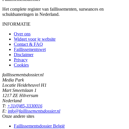
Het complete register van faillissementen, surseances en
schuldsaneringen in Nederland.
INFORMATIE
Over ons
Widget voor je website
Contact & FAQ
Faillissementswet
Disclaimer
Privacy
Cookies
faillissementsdossier.nl
Media Park
Locatie Heideheuvel H1
Mart Smeetslaan 1
1217 ZE Hilversum
Nederland
T:
+31(0)85-3330016
E:
info@faillissementsdossier.nl
Onze andere sites
Faillissementsdossier
België