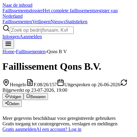
Naar de inhoud
Faillissements
dossier
Het complete faillissementsregister van
Nederland
Faillissementen
Veilingen
Nieuws
Statistieken
Inloggen
Aanmelden
Home
›
Faillissementen
›
Qons B V
Faillissement
Qons B.V.
Hengelo
F.08/26/157
Uitgesproken op 26-06-2026
Bijgewerkt op 23-07-2026, 19:00
Volgen
Bewaren
Delen
Meer gegevens beschikbaar voor geregistreerde gebruikers
Gratis toegang tot curatorgegevens, verslagen en meldingen
Gratis aanmelden
Al een account? Log in