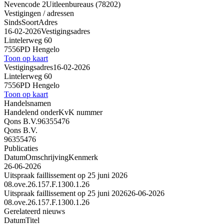
Nevencode 2
Uitleenbureaus (78202)
Vestigingen / adressen
Sinds
Soort
Adres
16-02-2026
Vestigingsadres
Lintelerweg 60
7556PD Hengelo
Toon op kaart
Vestigingsadres
16-02-2026
Lintelerweg 60
7556PD Hengelo
Toon op kaart
Handelsnamen
Handelend onder
KvK nummer
Qons B.V.
96355476
Qons B.V.
96355476
Publicaties
Datum
Omschrijving
Kenmerk
26-06-2026
Uitspraak faillissement op 25 juni 2026
08.ove.26.157.F.1300.1.26
Uitspraak faillissement op 25 juni 2026
26-06-2026
08.ove.26.157.F.1300.1.26
Gerelateerd nieuws
Datum
Titel