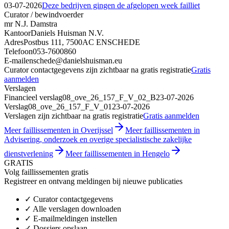
03-07-2026
Deze bedrijven gingen de afgelopen week failliet
Curator / bewindvoerder
mr N.J. Damstra
Kantoor
Daniels Huisman N.V.
Adres
Postbus 111, 7500AC ENSCHEDE
Telefoon
053-7600860
E-mail
enschede@danielshuisman.eu
Curator contactgegevens zijn zichtbaar na gratis registratie
Gratis
aanmelden
Verslagen
Financieel verslag
08_ove_26_157_F_V_02_B
23-07-2026
Verslag
08_ove_26_157_F_V_01
23-07-2026
Verslagen zijn zichtbaar na gratis registratie
Gratis aanmelden
Meer faillissementen in Overijssel
Meer faillissementen in
Advisering, onderzoek en overige specialistische zakelijke
dienstverlening
Meer faillissementen in Hengelo
GRATIS
Volg faillissementen gratis
Registreer en ontvang meldingen bij nieuwe publicaties
✓
Curator contactgegevens
✓
Alle verslagen downloaden
✓
E-mailmeldingen instellen
✓
Dossiers opslaan