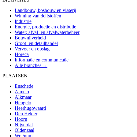
Landbouw, bosbouw en visserij
Winning van delfstoffen
Industrie
Energie, productie en distributie
Water; afval- en afvalwaterbeheer
Bouwnijverheid
Groot- en detailhandel
Vervoer en opslag
Horeca
Informatie en communicatie
Alle branches →
PLAATSEN
Enschede
Almelo
Alkmaar
Hengelo
Heerhugowaard
Den Helder
Hoorn
Nijverdal
Oldenzaal
Wognum