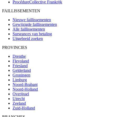
ProcédureCollective
Frankrijk
FAILLISSEMENTEN
Nieuwe faillissementen
Gewijzigde faillissementen
Alle faillissementen
Surseances van betaling
Uitgebreid zoeken
PROVINCIES
Drenthe
Flevoland
Friesland
Gelderland
Groningen
Limburg
Noord-Brabant
Noord-Holland
Overijssel
Utrecht
Zeeland
Zuid-Holland
BRANCHES