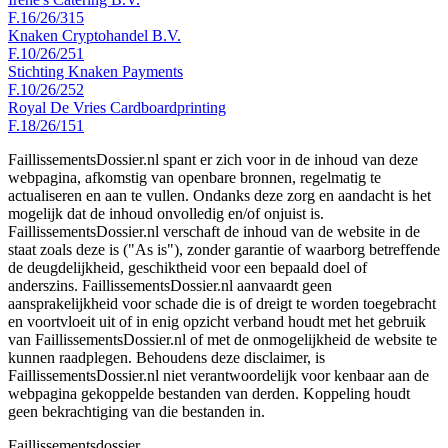
F.16/26/315
Knaken Cryptohandel B.V.
F.10/26/251
Stichting Knaken Payments
F.10/26/252
Royal De Vries Cardboardprinting
F.18/26/151
FaillissementsDossier.nl spant er zich voor in de inhoud van deze
webpagina, afkomstig van openbare bronnen, regelmatig te
actualiseren en aan te vullen. Ondanks deze zorg en aandacht is het
mogelijk dat de inhoud onvolledig en/of onjuist is.
FaillissementsDossier.nl verschaft de inhoud van de website in de
staat zoals deze is ("As is"), zonder garantie of waarborg betreffende
de deugdelijkheid, geschiktheid voor een bepaald doel of
anderszins. FaillissementsDossier.nl aanvaardt geen
aansprakelijkheid voor schade die is of dreigt te worden toegebracht
en voortvloeit uit of in enig opzicht verband houdt met het gebruik
van FaillissementsDossier.nl of met de onmogelijkheid de website te
kunnen raadplegen. Behoudens deze disclaimer, is
FaillissementsDossier.nl niet verantwoordelijk voor kenbaar aan de
webpagina gekoppelde bestanden van derden. Koppeling houdt
geen bekrachtiging van die bestanden in.
Faillissements
dossier