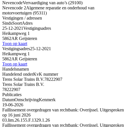
Nevencode
Vervaardiging van auto’s (29100)
Nevencode 2
Algemene reparatie en onderhoud van
motorvoertuigen (95311)
Vestigingen / adressen
Sinds
Soort
Adres
25-12-2021
Vestigingsadres
Heikampweg 1
5862AR Geijsteren
Toon op kaart
Vestigingsadres
25-12-2021
Heikampweg 1
5862AR Geijsteren
Toon op kaart
Handelsnamen
Handelend onder
KvK nummer
Trens Solar Trains B.V.
78222907
Trens Solar Trains B.V.
78222907
Publicaties
Datum
Omschrijving
Kenmerk
19-06-2026
Faillissement overgedragen van rechtbank: Overijssel. Uitgesproken
op 16 juni 2026
03.lim.26.155.F.1329.1.26
Faillissement overgedragen van rechtbank: Overijssel. Uitgesproken