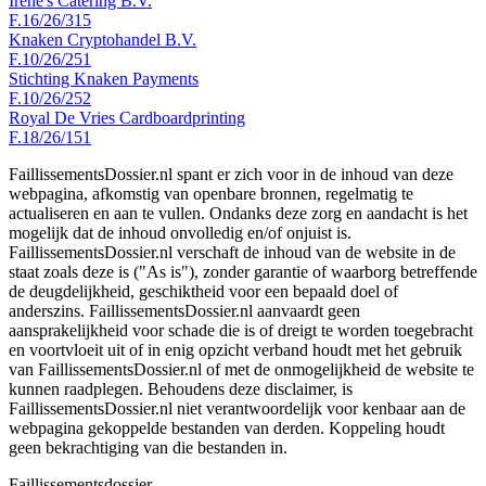
Irene's Catering B.V.
F.16/26/315
Knaken Cryptohandel B.V.
F.10/26/251
Stichting Knaken Payments
F.10/26/252
Royal De Vries Cardboardprinting
F.18/26/151
FaillissementsDossier.nl spant er zich voor in de inhoud van deze
webpagina, afkomstig van openbare bronnen, regelmatig te
actualiseren en aan te vullen. Ondanks deze zorg en aandacht is het
mogelijk dat de inhoud onvolledig en/of onjuist is.
FaillissementsDossier.nl verschaft de inhoud van de website in de
staat zoals deze is ("As is"), zonder garantie of waarborg betreffende
de deugdelijkheid, geschiktheid voor een bepaald doel of
anderszins. FaillissementsDossier.nl aanvaardt geen
aansprakelijkheid voor schade die is of dreigt te worden toegebracht
en voortvloeit uit of in enig opzicht verband houdt met het gebruik
van FaillissementsDossier.nl of met de onmogelijkheid de website te
kunnen raadplegen. Behoudens deze disclaimer, is
FaillissementsDossier.nl niet verantwoordelijk voor kenbaar aan de
webpagina gekoppelde bestanden van derden. Koppeling houdt
geen bekrachtiging van die bestanden in.
Faillissements
dossier