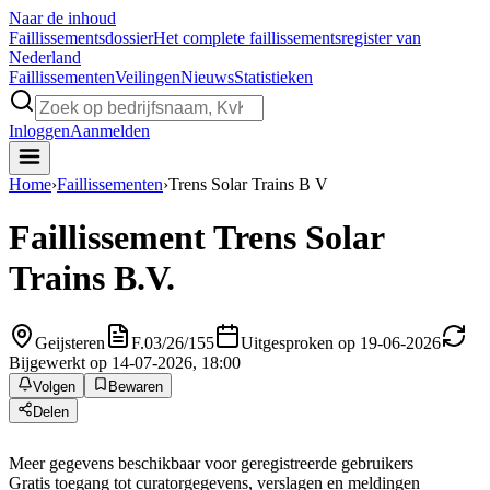
Naar de inhoud
Faillissements
dossier
Het complete faillissementsregister van
Nederland
Faillissementen
Veilingen
Nieuws
Statistieken
Inloggen
Aanmelden
Home
›
Faillissementen
›
Trens Solar Trains B V
Faillissement
Trens Solar
Trains B.V.
Geijsteren
F.03/26/155
Uitgesproken op 19-06-2026
Bijgewerkt op 14-07-2026, 18:00
Volgen
Bewaren
Delen
Meer gegevens beschikbaar voor geregistreerde gebruikers
Gratis toegang tot curatorgegevens, verslagen en meldingen