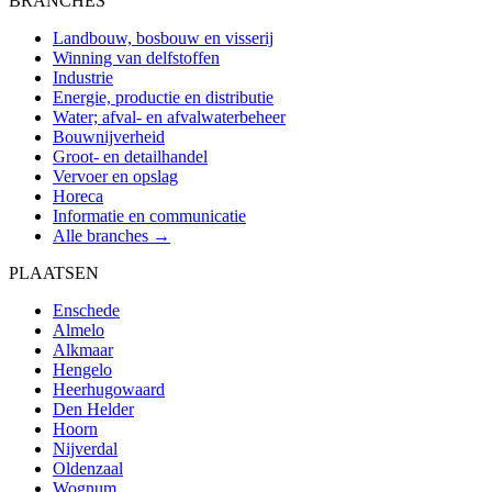
BRANCHES
Landbouw, bosbouw en visserij
Winning van delfstoffen
Industrie
Energie, productie en distributie
Water; afval- en afvalwaterbeheer
Bouwnijverheid
Groot- en detailhandel
Vervoer en opslag
Horeca
Informatie en communicatie
Alle branches →
PLAATSEN
Enschede
Almelo
Alkmaar
Hengelo
Heerhugowaard
Den Helder
Hoorn
Nijverdal
Oldenzaal
Wognum