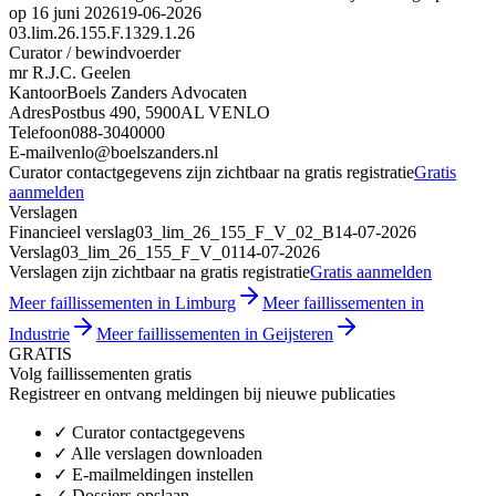
op 16 juni 2026
19-06-2026
03.lim.26.155.F.1329.1.26
Curator / bewindvoerder
mr R.J.C. Geelen
Kantoor
Boels Zanders Advocaten
Adres
Postbus 490, 5900AL VENLO
Telefoon
088-3040000
E-mail
venlo@boelszanders.nl
Curator contactgegevens zijn zichtbaar na gratis registratie
Gratis
aanmelden
Verslagen
Financieel verslag
03_lim_26_155_F_V_02_B
14-07-2026
Verslag
03_lim_26_155_F_V_01
14-07-2026
Verslagen zijn zichtbaar na gratis registratie
Gratis aanmelden
Meer faillissementen in Limburg
Meer faillissementen in
Industrie
Meer faillissementen in Geijsteren
GRATIS
Volg faillissementen gratis
Registreer en ontvang meldingen bij nieuwe publicaties
✓
Curator contactgegevens
✓
Alle verslagen downloaden
✓
E-mailmeldingen instellen
✓
Dossiers opslaan