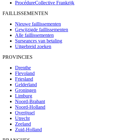
ProcédureCollective
Frankrijk
FAILLISSEMENTEN
Nieuwe faillissementen
Gewijzigde faillissementen
Alle faillissementen
Surseances van betaling
Uitgebreid zoeken
PROVINCIES
Drenthe
Flevoland
Friesland
Gelderland
Groningen
Limburg
Noord-Brabant
Noord-Holland
Overijssel
Utrecht
Zeeland
Zuid-Holland