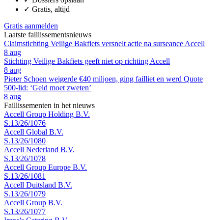
✓
Gratis, altijd
Gratis aanmelden
Laatste faillissementsnieuws
Claimstichting Veilige Bakfiets versnelt actie na surseance Accell
8 aug
Stichting Veilige Bakfiets geeft niet op richting Accell
8 aug
Pieter Schoen weigerde €40 miljoen, ging failliet en werd Quote
500-lid: ‘Geld moet zweten’
8 aug
Faillissementen in het nieuws
Accell Group Holding B.V.
S.13/26/1076
Accell Global B.V.
S.13/26/1080
Accell Nederland B.V.
S.13/26/1078
Accell Group Europe B.V.
S.13/26/1081
Accell Duitsland B.V.
S.13/26/1079
Accell Group B.V.
S.13/26/1077