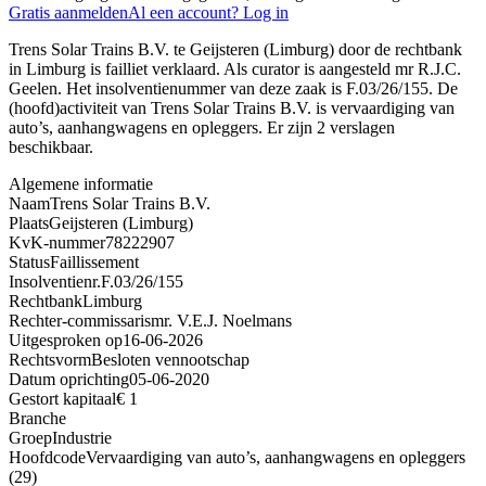
Gratis aanmelden
Al een account? Log in
Trens Solar Trains B.V. te Geijsteren (Limburg) door de rechtbank
in Limburg is failliet verklaard. Als curator is aangesteld mr R.J.C.
Geelen. Het insolventienummer van deze zaak is F.03/26/155. De
(hoofd)activiteit van Trens Solar Trains B.V. is vervaardiging van
auto’s, aanhangwagens en opleggers. Er zijn 2 verslagen
beschikbaar.
Algemene informatie
Naam
Trens Solar Trains B.V.
Plaats
Geijsteren (Limburg)
KvK-nummer
78222907
Status
Faillissement
Insolventienr.
F.03/26/155
Rechtbank
Limburg
Rechter-commissaris
mr. V.E.J. Noelmans
Uitgesproken op
16-06-2026
Rechtsvorm
Besloten vennootschap
Datum oprichting
05-06-2020
Gestort kapitaal
€ 1
Branche
Groep
Industrie
Hoofdcode
Vervaardiging van auto’s, aanhangwagens en opleggers
(29)