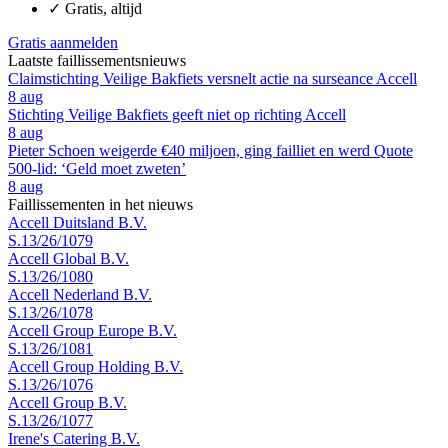
✓
Gratis, altijd
Gratis aanmelden
Laatste faillissementsnieuws
Claimstichting Veilige Bakfiets versnelt actie na surseance Accell
8 aug
Stichting Veilige Bakfiets geeft niet op richting Accell
8 aug
Pieter Schoen weigerde €40 miljoen, ging failliet en werd Quote
500-lid: ‘Geld moet zweten’
8 aug
Faillissementen in het nieuws
Accell Duitsland B.V.
S.13/26/1079
Accell Global B.V.
S.13/26/1080
Accell Nederland B.V.
S.13/26/1078
Accell Group Europe B.V.
S.13/26/1081
Accell Group Holding B.V.
S.13/26/1076
Accell Group B.V.
S.13/26/1077
Irene's Catering B.V.