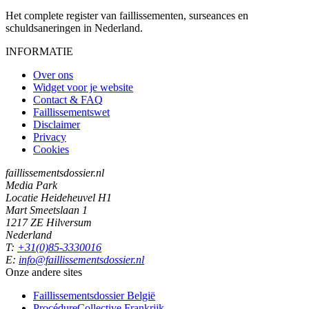
Het complete register van faillissementen, surseances en
schuldsaneringen in Nederland.
INFORMATIE
Over ons
Widget voor je website
Contact & FAQ
Faillissementswet
Disclaimer
Privacy
Cookies
faillissementsdossier.nl
Media Park
Locatie Heideheuvel H1
Mart Smeetslaan 1
1217 ZE Hilversum
Nederland
T:
+31(0)85-3330016
E:
info@faillissementsdossier.nl
Onze andere sites
Faillissementsdossier
België
ProcédureCollective
Frankrijk