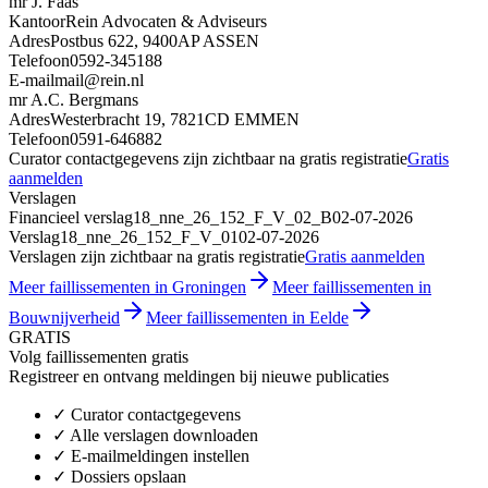
mr J. Faas
Kantoor
Rein Advocaten & Adviseurs
Adres
Postbus 622, 9400AP ASSEN
Telefoon
0592-345188
E-mail
mail@rein.nl
mr A.C. Bergmans
Adres
Westerbracht 19, 7821CD EMMEN
Telefoon
0591-646882
Curator contactgegevens zijn zichtbaar na gratis registratie
Gratis
aanmelden
Verslagen
Financieel verslag
18_nne_26_152_F_V_02_B
02-07-2026
Verslag
18_nne_26_152_F_V_01
02-07-2026
Verslagen zijn zichtbaar na gratis registratie
Gratis aanmelden
Meer faillissementen in Groningen
Meer faillissementen in
Bouwnijverheid
Meer faillissementen in Eelde
GRATIS
Volg faillissementen gratis
Registreer en ontvang meldingen bij nieuwe publicaties
✓
Curator contactgegevens
✓
Alle verslagen downloaden
✓
E-mailmeldingen instellen
✓
Dossiers opslaan