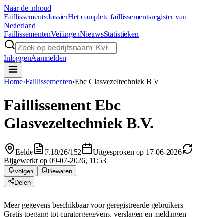
Naar de inhoud
Faillissements
dossier
Het complete faillissementsregister van
Nederland
Faillissementen
Veilingen
Nieuws
Statistieken
Inloggen
Aanmelden
Home
›
Faillissementen
›
Ebc Glasvezeltechniek B V
Faillissement
Ebc
Glasvezeltechniek B.V.
Eelde
F.18/26/152
Uitgesproken op 17-06-2026
Bijgewerkt op 09-07-2026, 11:53
Volgen
Bewaren
Delen
Meer gegevens beschikbaar voor geregistreerde gebruikers
Gratis toegang tot curatorgegevens, verslagen en meldingen