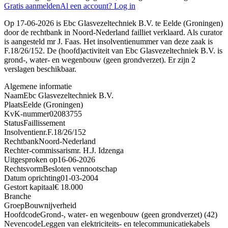
Gratis aanmelden
Al een account? Log in
Op 17-06-2026 is Ebc Glasvezeltechniek B.V. te Eelde (Groningen)
door de rechtbank in Noord-Nederland failliet verklaard. Als curator
is aangesteld mr J. Faas. Het insolventienummer van deze zaak is
F.18/26/152. De (hoofd)activiteit van Ebc Glasvezeltechniek B.V. is
grond-, water- en wegenbouw (geen grondverzet). Er zijn 2
verslagen beschikbaar.
Algemene informatie
Naam
Ebc Glasvezeltechniek B.V.
Plaats
Eelde (Groningen)
KvK-nummer
02083755
Status
Faillissement
Insolventienr.
F.18/26/152
Rechtbank
Noord-Nederland
Rechter-commissaris
mr. H.J. Idzenga
Uitgesproken op
16-06-2026
Rechtsvorm
Besloten vennootschap
Datum oprichting
01-03-2004
Gestort kapitaal
€ 18.000
Branche
Groep
Bouwnijverheid
Hoofdcode
Grond-, water- en wegenbouw (geen grondverzet) (42)
Nevencode
Leggen van elektriciteits- en telecommunicatiekabels