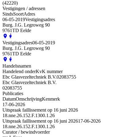
(42220)
Vestigingen / adressen
Sinds
Soort
Adres
06-05-2019
Vestigingsadres
Burg. J.G. Legroweg 90
9761TD Eelde
Vestigingsadres
06-05-2019
Burg. J.G. Legroweg 90
9761TD Eelde
Handelsnamen
Handelend onder
KvK nummer
Ebc Glasvezeltechniek B.V.
02083755
Ebc Glasvezeltechniek B.V.
02083755
Publicaties
Datum
Omschrijving
Kenmerk
17-06-2026
Uitspraak faillissement op 16 juni 2026
18.nne.26.152.F.1300.1.26
Uitspraak faillissement op 16 juni 2026
17-06-2026
18.nne.26.152.F.1300.1.26
Curator / bewindvoerder