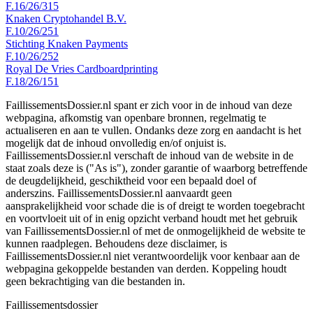
F.16/26/315
Knaken Cryptohandel B.V.
F.10/26/251
Stichting Knaken Payments
F.10/26/252
Royal De Vries Cardboardprinting
F.18/26/151
FaillissementsDossier.nl spant er zich voor in de inhoud van deze
webpagina, afkomstig van openbare bronnen, regelmatig te
actualiseren en aan te vullen. Ondanks deze zorg en aandacht is het
mogelijk dat de inhoud onvolledig en/of onjuist is.
FaillissementsDossier.nl verschaft de inhoud van de website in de
staat zoals deze is ("As is"), zonder garantie of waarborg betreffende
de deugdelijkheid, geschiktheid voor een bepaald doel of
anderszins. FaillissementsDossier.nl aanvaardt geen
aansprakelijkheid voor schade die is of dreigt te worden toegebracht
en voortvloeit uit of in enig opzicht verband houdt met het gebruik
van FaillissementsDossier.nl of met de onmogelijkheid de website te
kunnen raadplegen. Behoudens deze disclaimer, is
FaillissementsDossier.nl niet verantwoordelijk voor kenbaar aan de
webpagina gekoppelde bestanden van derden. Koppeling houdt
geen bekrachtiging van die bestanden in.
Faillissements
dossier