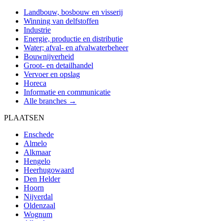
Landbouw, bosbouw en visserij
Winning van delfstoffen
Industrie
Energie, productie en distributie
Water; afval- en afvalwaterbeheer
Bouwnijverheid
Groot- en detailhandel
Vervoer en opslag
Horeca
Informatie en communicatie
Alle branches →
PLAATSEN
Enschede
Almelo
Alkmaar
Hengelo
Heerhugowaard
Den Helder
Hoorn
Nijverdal
Oldenzaal
Wognum