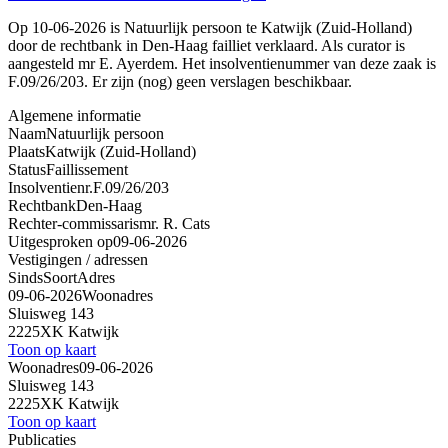
Op 10-06-2026 is Natuurlijk persoon te Katwijk (Zuid-Holland)
door de rechtbank in Den-Haag failliet verklaard. Als curator is
aangesteld mr E. Ayerdem. Het insolventienummer van deze zaak is
F.09/26/203. Er zijn (nog) geen verslagen beschikbaar.
Algemene informatie
Naam
Natuurlijk persoon
Plaats
Katwijk (Zuid-Holland)
Status
Faillissement
Insolventienr.
F.09/26/203
Rechtbank
Den-Haag
Rechter-commissaris
mr. R. Cats
Uitgesproken op
09-06-2026
Vestigingen / adressen
Sinds
Soort
Adres
09-06-2026
Woonadres
Sluisweg 143
2225XK Katwijk
Toon op kaart
Woonadres
09-06-2026
Sluisweg 143
2225XK Katwijk
Toon op kaart
Publicaties