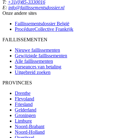
T:
+31(0)85-3330016
E:
info@faillissementsdossier.nl
Onze andere sites
Faillissementsdossier
België
ProcédureCollective
Frankrijk
FAILLISSEMENTEN
Nieuwe faillissementen
Gewijzigde faillissementen
Alle faillissementen
Surseances van betaling
Uitgebreid zoeken
PROVINCIES
Drenthe
Flevoland
Friesland
Gelderland
Groningen
Limburg
Noord-Brabant
Noord-Holland
Overijssel