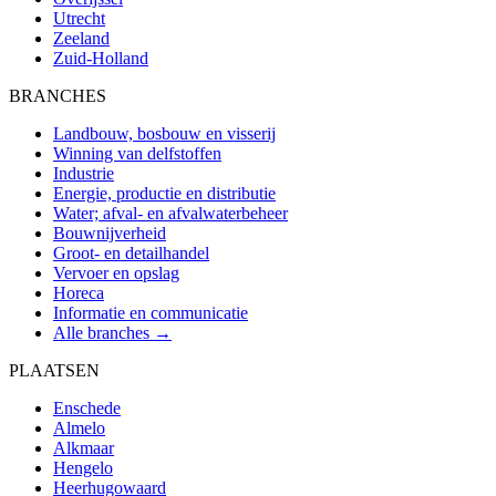
Utrecht
Zeeland
Zuid-Holland
BRANCHES
Landbouw, bosbouw en visserij
Winning van delfstoffen
Industrie
Energie, productie en distributie
Water; afval- en afvalwaterbeheer
Bouwnijverheid
Groot- en detailhandel
Vervoer en opslag
Horeca
Informatie en communicatie
Alle branches →
PLAATSEN
Enschede
Almelo
Alkmaar
Hengelo
Heerhugowaard