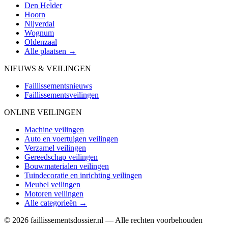
Den Helder
Hoorn
Nijverdal
Wognum
Oldenzaal
Alle plaatsen →
NIEUWS & VEILINGEN
Faillissementsnieuws
Faillissementsveilingen
ONLINE VEILINGEN
Machine veilingen
Auto en voertuigen veilingen
Verzamel veilingen
Gereedschap veilingen
Bouwmaterialen veilingen
Tuindecoratie en inrichting veilingen
Meubel veilingen
Motoren veilingen
Alle categorieën →
© 2026 faillissementsdossier.nl — Alle rechten voorbehouden