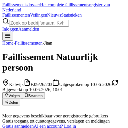
Faillissements
dossier
Het complete faillissementsregister van
Nederland
Faillissementen
Veilingen
Nieuws
Statistieken
Inloggen
Aanmelden
Home
›
Faillissementen
›
Jitan
Faillissement
Natuurlijk
persoon
Katwijk
F.09/26/203
Uitgesproken op 10-06-2026
Bijgewerkt op 10-06-2026, 10:01
Volgen
Bewaren
Delen
Meer gegevens beschikbaar voor geregistreerde gebruikers
Gratis toegang tot curatorgegevens, verslagen en meldingen
Gratis aanmelden
Al een account? Log in