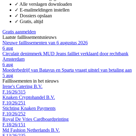
✓
Alle verslagen downloaden
✓
E-mailmeldingen instellen
✓
Dossiers opslaan
✓
Gratis, altijd
Gratis aanmelden
Laatste faillissementsnieuws
Nieuwe faillissementen van 6 augustus 2026
6 aug
Circulair denimmerk MUD Jeans failliet verklaard door rechtbank
Amsterdam
6 aug
Moederbedrijf van Batavus en Sparta vraagt uitstel van betaling aan
5 aug
Faillissementen in het nieuws
Irene's Catering B.V.
F.16/26/315
Knaken Cryptohandel B.V.
F.10/26/251
Stichting Knaken Payments
F.10/26/252
Royal De Vries Cardboardprinting
F.18/26/151
Md Fashion Netherlands B.V.
F.13/26/235