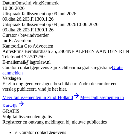
Datum
Omschrijving
Kenmerk
10-06-2026
Uitspraak faillissement op 09 juni 2026
09.dha.26.203.F.1300.1.26
Uitspraak faillissement op 09 juni 2026
10-06-2026
09.dha.26.203.F.1300.1.26
Curator / bewindvoerder
mr E. Ayerdem
Kantoor
La Gro Advocaten
Adres
Prins Bernhardlaan 35, 2404NE ALPHEN AAN DEN RIJN
Telefoon
0172-503250
E-mail
email@lagrolaw.nl
Curator contactgegevens zijn zichtbaar na gratis registratie
Gratis
aanmelden
Verslagen
Er zijn nog geen verslagen beschikbaar. Zodra de curator een
verslag publiceert, vind je het hier.
Meer faillissementen in Zuid-Holland
Meer faillissementen in
Katwijk
GRATIS
Volg faillissementen gratis
Registreer en ontvang meldingen bij nieuwe publicaties
✓
Curator contactgegevens