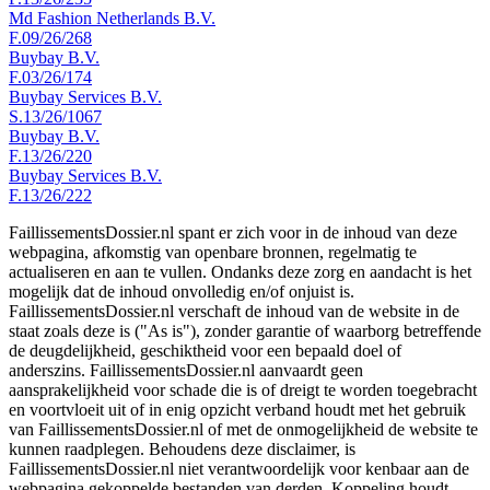
Md Fashion Netherlands B.V.
F.09/26/268
Buybay B.V.
F.03/26/174
Buybay Services B.V.
S.13/26/1067
Buybay B.V.
F.13/26/220
Buybay Services B.V.
F.13/26/222
FaillissementsDossier.nl spant er zich voor in de inhoud van deze
webpagina, afkomstig van openbare bronnen, regelmatig te
actualiseren en aan te vullen. Ondanks deze zorg en aandacht is het
mogelijk dat de inhoud onvolledig en/of onjuist is.
FaillissementsDossier.nl verschaft de inhoud van de website in de
staat zoals deze is ("As is"), zonder garantie of waarborg betreffende
de deugdelijkheid, geschiktheid voor een bepaald doel of
anderszins. FaillissementsDossier.nl aanvaardt geen
aansprakelijkheid voor schade die is of dreigt te worden toegebracht
en voortvloeit uit of in enig opzicht verband houdt met het gebruik
van FaillissementsDossier.nl of met de onmogelijkheid de website te
kunnen raadplegen. Behoudens deze disclaimer, is
FaillissementsDossier.nl niet verantwoordelijk voor kenbaar aan de
webpagina gekoppelde bestanden van derden. Koppeling houdt