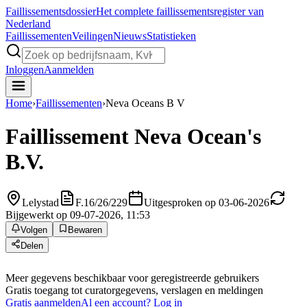
Faillissements
dossier
Het complete faillissementsregister van
Nederland
Faillissementen
Veilingen
Nieuws
Statistieken
Inloggen
Aanmelden
Home
›
Faillissementen
›
Neva Oceans B V
Faillissement
Neva Ocean's
B.V.
Lelystad
F.16/26/229
Uitgesproken op 03-06-2026
Bijgewerkt op 09-07-2026, 11:53
Volgen
Bewaren
Delen
Meer gegevens beschikbaar voor geregistreerde gebruikers
Gratis toegang tot curatorgegevens, verslagen en meldingen
Gratis aanmelden
Al een account? Log in