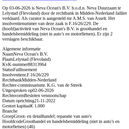
Op 03-06-2026 is Neva Ocean's B.V. h.o.d.n. Neva Duurzaam te
Lelystad (Flevoland) door de rechtbank in Midden-Nederland failliet
verklaard. Als curator is aangesteld mr A.M.S. van Asselt. Het
insolventienummer van deze zaak is F.16/26/229. De
(hoofd)activiteit van Neva Ocean's B.V. is groothandel en
handelsbemiddeling (niet in auto’s en motorfietsen). Er zijn 2
verslagen beschikbaar.
Algemene informatie
Naam
Neva Ocean's B.V.
Plaats
Lelystad (Flevoland)
KvK-nummer
88313964
Status
Faillissement
Insolventienr.
F.16/26/229
Rechtbank
Midden-Nederland
Rechter-commissaris
mr. K.G. van de Streek
Uitgesproken op
02-06-2026
Rechtsvorm
Besloten vennootschap
Datum oprichting
21-11-2022
Gestort kapitaal
€ 1.000
Branche
Groep
Groot- en detailhandel; reparatie van auto's
Hoofdcode
Groothandel en handelsbemiddeling (niet in auto’s en
motorfietsen) (46)