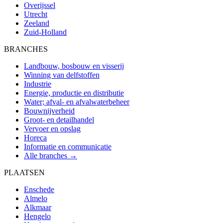
Overijssel
Utrecht
Zeeland
Zuid-Holland
BRANCHES
Landbouw, bosbouw en visserij
Winning van delfstoffen
Industrie
Energie, productie en distributie
Water; afval- en afvalwaterbeheer
Bouwnijverheid
Groot- en detailhandel
Vervoer en opslag
Horeca
Informatie en communicatie
Alle branches →
PLAATSEN
Enschede
Almelo
Alkmaar
Hengelo