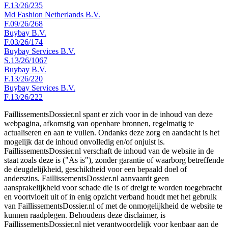
F.13/26/235
Md Fashion Netherlands B.V.
F.09/26/268
Buybay B.V.
F.03/26/174
Buybay Services B.V.
S.13/26/1067
Buybay B.V.
F.13/26/220
Buybay Services B.V.
F.13/26/222
FaillissementsDossier.nl spant er zich voor in de inhoud van deze
webpagina, afkomstig van openbare bronnen, regelmatig te
actualiseren en aan te vullen. Ondanks deze zorg en aandacht is het
mogelijk dat de inhoud onvolledig en/of onjuist is.
FaillissementsDossier.nl verschaft de inhoud van de website in de
staat zoals deze is ("As is"), zonder garantie of waarborg betreffende
de deugdelijkheid, geschiktheid voor een bepaald doel of
anderszins. FaillissementsDossier.nl aanvaardt geen
aansprakelijkheid voor schade die is of dreigt te worden toegebracht
en voortvloeit uit of in enig opzicht verband houdt met het gebruik
van FaillissementsDossier.nl of met de onmogelijkheid de website te
kunnen raadplegen. Behoudens deze disclaimer, is
FaillissementsDossier.nl niet verantwoordelijk voor kenbaar aan de