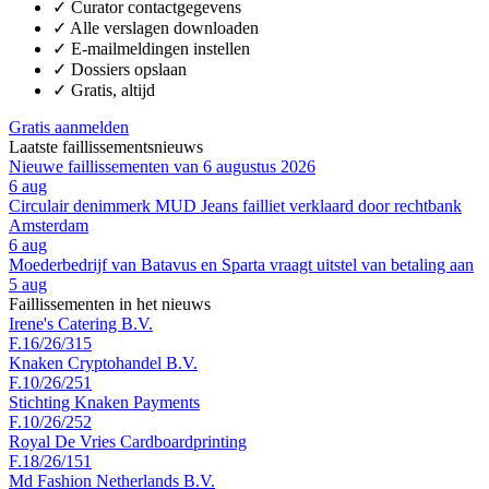
✓
Curator contactgegevens
✓
Alle verslagen downloaden
✓
E-mailmeldingen instellen
✓
Dossiers opslaan
✓
Gratis, altijd
Gratis aanmelden
Laatste faillissementsnieuws
Nieuwe faillissementen van 6 augustus 2026
6 aug
Circulair denimmerk MUD Jeans failliet verklaard door rechtbank
Amsterdam
6 aug
Moederbedrijf van Batavus en Sparta vraagt uitstel van betaling aan
5 aug
Faillissementen in het nieuws
Irene's Catering B.V.
F.16/26/315
Knaken Cryptohandel B.V.
F.10/26/251
Stichting Knaken Payments
F.10/26/252
Royal De Vries Cardboardprinting
F.18/26/151
Md Fashion Netherlands B.V.