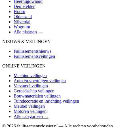
Heerhugowaard
Den Helder
Hoorn
Oldenzaal
Nijverdal
Wognum
Alle plaatsen →
NIEUWS & VEILINGEN
Faillissementsnieuws
Faillissementsveilingen
ONLINE VEILINGEN
Machine veilingen
Auto en voertuigen veilingen
Verzamel veilingen
Gereedschap veilingen
Bouwmaterialen veilingen
Tuindecoratie en inrichting veilingen
Meubel veilingen
Motoren veilingen
Alle categorieën →
© 2026 faillissementsdossier.nl — Alle rechten voorbehouden