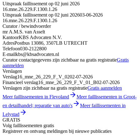
Uitspraak faillissement op 02 juni 2026
16.mne.26.229.F.1300.1.26
Uitspraak faillissement op 02 juni 2026
03-06-2026
16.mne.26.229.F.1300.1.26
Curator / bewindvoerder
mr A.M.S. van Asselt
Kantoor
KBS Advocaten N.V.
Adres
Postbus 13086, 3507LB UTRECHT
Telefoon
030-2122800
E-mail
kbs@kbsadvocaten.nl
Curator contactgegevens zijn zichtbaar na gratis registratie
Gratis
aanmelden
Verslagen
Verslag
16_mne_26_229_F_V_02
02-07-2026
Financieel verslag
16_mne_26_229_F_V_01_B
02-07-2026
Verslagen zijn zichtbaar na gratis registratie
Gratis aanmelden
Meer faillissementen in Flevoland
Meer faillissementen in Groot-
en detailhandel; reparatie van auto's
Meer faillissementen in
Lelystad
GRATIS
Volg faillissementen gratis
Registreer en ontvang meldingen bij nieuwe publicaties