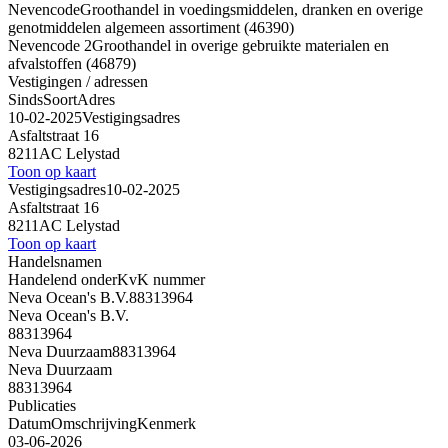
Nevencode
Groothandel in voedingsmiddelen, dranken en overige
genotmiddelen algemeen assortiment (46390)
Nevencode 2
Groothandel in overige gebruikte materialen en
afvalstoffen (46879)
Vestigingen / adressen
Sinds
Soort
Adres
10-02-2025
Vestigingsadres
Asfaltstraat 16
8211AC Lelystad
Toon op kaart
Vestigingsadres
10-02-2025
Asfaltstraat 16
8211AC Lelystad
Toon op kaart
Handelsnamen
Handelend onder
KvK nummer
Neva Ocean's B.V.
88313964
Neva Ocean's B.V.
88313964
Neva Duurzaam
88313964
Neva Duurzaam
88313964
Publicaties
Datum
Omschrijving
Kenmerk
03-06-2026