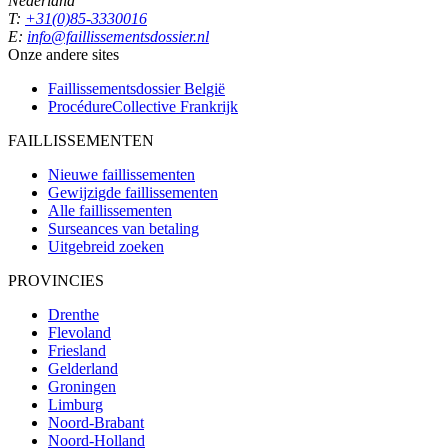
Nederland
T:
+31(0)85-3330016
E:
info@faillissementsdossier.nl
Onze andere sites
Faillissementsdossier
België
ProcédureCollective
Frankrijk
FAILLISSEMENTEN
Nieuwe faillissementen
Gewijzigde faillissementen
Alle faillissementen
Surseances van betaling
Uitgebreid zoeken
PROVINCIES
Drenthe
Flevoland
Friesland
Gelderland
Groningen
Limburg
Noord-Brabant
Noord-Holland