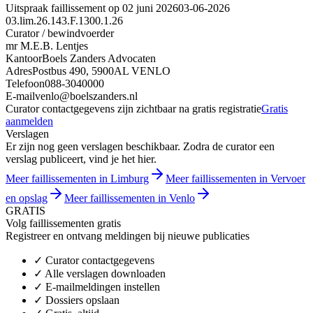
Uitspraak faillissement op 02 juni 2026
03-06-2026
03.lim.26.143.F.1300.1.26
Curator / bewindvoerder
mr M.E.B. Lentjes
Kantoor
Boels Zanders Advocaten
Adres
Postbus 490, 5900AL VENLO
Telefoon
088-3040000
E-mail
venlo@boelszanders.nl
Curator contactgegevens zijn zichtbaar na gratis registratie
Gratis
aanmelden
Verslagen
Er zijn nog geen verslagen beschikbaar. Zodra de curator een
verslag publiceert, vind je het hier.
Meer faillissementen in Limburg
Meer faillissementen in Vervoer
en opslag
Meer faillissementen in Venlo
GRATIS
Volg faillissementen gratis
Registreer en ontvang meldingen bij nieuwe publicaties
✓
Curator contactgegevens
✓
Alle verslagen downloaden
✓
E-mailmeldingen instellen
✓
Dossiers opslaan