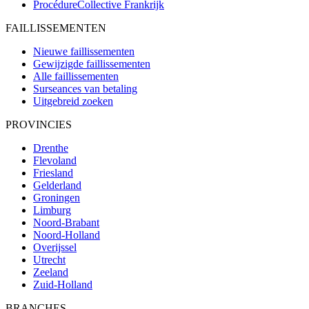
ProcédureCollective
Frankrijk
FAILLISSEMENTEN
Nieuwe faillissementen
Gewijzigde faillissementen
Alle faillissementen
Surseances van betaling
Uitgebreid zoeken
PROVINCIES
Drenthe
Flevoland
Friesland
Gelderland
Groningen
Limburg
Noord-Brabant
Noord-Holland
Overijssel
Utrecht
Zeeland
Zuid-Holland
BRANCHES