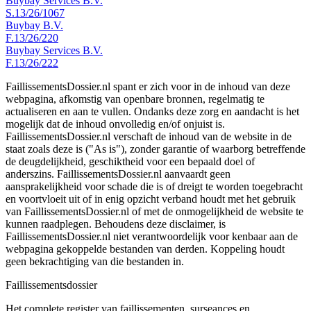
Buybay Services B.V.
S.13/26/1067
Buybay B.V.
F.13/26/220
Buybay Services B.V.
F.13/26/222
FaillissementsDossier.nl spant er zich voor in de inhoud van deze
webpagina, afkomstig van openbare bronnen, regelmatig te
actualiseren en aan te vullen. Ondanks deze zorg en aandacht is het
mogelijk dat de inhoud onvolledig en/of onjuist is.
FaillissementsDossier.nl verschaft de inhoud van de website in de
staat zoals deze is ("As is"), zonder garantie of waarborg betreffende
de deugdelijkheid, geschiktheid voor een bepaald doel of
anderszins. FaillissementsDossier.nl aanvaardt geen
aansprakelijkheid voor schade die is of dreigt te worden toegebracht
en voortvloeit uit of in enig opzicht verband houdt met het gebruik
van FaillissementsDossier.nl of met de onmogelijkheid de website te
kunnen raadplegen. Behoudens deze disclaimer, is
FaillissementsDossier.nl niet verantwoordelijk voor kenbaar aan de
webpagina gekoppelde bestanden van derden. Koppeling houdt
geen bekrachtiging van die bestanden in.
Faillissements
dossier
Het complete register van faillissementen, surseances en