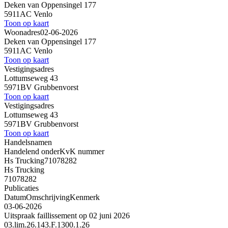
Deken van Oppensingel 177
5911AC Venlo
Toon op kaart
Woonadres
02-06-2026
Deken van Oppensingel 177
5911AC Venlo
Toon op kaart
Vestigingsadres
Lottumseweg 43
5971BV Grubbenvorst
Toon op kaart
Vestigingsadres
Lottumseweg 43
5971BV Grubbenvorst
Toon op kaart
Handelsnamen
Handelend onder
KvK nummer
Hs Trucking
71078282
Hs Trucking
71078282
Publicaties
Datum
Omschrijving
Kenmerk
03-06-2026
Uitspraak faillissement op 02 juni 2026
03.lim.26.143.F.1300.1.26