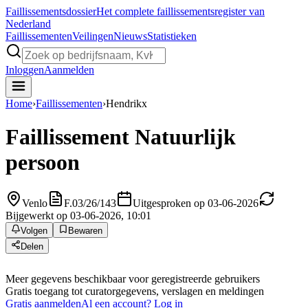
Faillissements
dossier
Het complete faillissementsregister van
Nederland
Faillissementen
Veilingen
Nieuws
Statistieken
Inloggen
Aanmelden
Home
›
Faillissementen
›
Hendrikx
Faillissement
Natuurlijk
persoon
Venlo
F.03/26/143
Uitgesproken op 03-06-2026
Bijgewerkt op 03-06-2026, 10:01
Volgen
Bewaren
Delen
Meer gegevens beschikbaar voor geregistreerde gebruikers
Gratis toegang tot curatorgegevens, verslagen en meldingen
Gratis aanmelden
Al een account? Log in