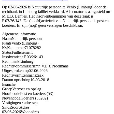
Op 03-06-2026 is Natuurlijk persoon te Venlo (Limburg) door de
rechtbank in Limburg failliet verklaard. Als curator is aangesteld mr
M.E.B. Lentjes. Het insolventienummer van deze zaak is
F.03/26/143. De (hoofd)activiteit van Natuurlijk persoon is post en
koeriers. Er zijn (nog) geen verslagen beschikbaar.
Algemene informatie
Naam
Natuurlijk persoon
Plaats
Venlo (Limburg)
KvK-nummer
71078282
Status
Faillissement
Insolventienr.
F.03/26/143
Rechtbank
Limburg
Rechter-commissaris
mr. V.E.J. Noelmans
Uitgesproken op
02-06-2026
Rechtsvorm
Eenmanszaak
Datum oprichting
10-03-2018
Branche
Groep
Vervoer en opslag
Hoofdcode
Post en koeriers (53)
Nevencode
Koeriers (53202)
Vestigingen / adressen
Sinds
Soort
Adres
02-06-2026
Woonadres