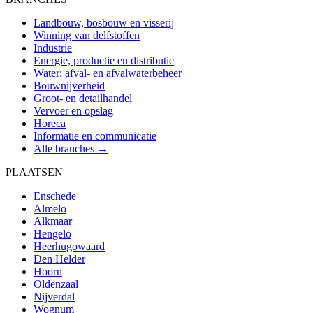
Landbouw, bosbouw en visserij
Winning van delfstoffen
Industrie
Energie, productie en distributie
Water; afval- en afvalwaterbeheer
Bouwnijverheid
Groot- en detailhandel
Vervoer en opslag
Horeca
Informatie en communicatie
Alle branches →
PLAATSEN
Enschede
Almelo
Alkmaar
Hengelo
Heerhugowaard
Den Helder
Hoorn
Oldenzaal
Nijverdal
Wognum