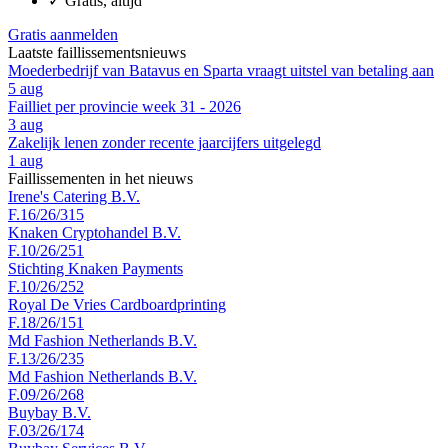
✓
Gratis, altijd
Gratis aanmelden
Laatste faillissementsnieuws
Moederbedrijf van Batavus en Sparta vraagt uitstel van betaling aan
5 aug
Failliet per provincie week 31 - 2026
3 aug
Zakelijk lenen zonder recente jaarcijfers uitgelegd
1 aug
Faillissementen in het nieuws
Irene's Catering B.V.
F.16/26/315
Knaken Cryptohandel B.V.
F.10/26/251
Stichting Knaken Payments
F.10/26/252
Royal De Vries Cardboardprinting
F.18/26/151
Md Fashion Netherlands B.V.
F.13/26/235
Md Fashion Netherlands B.V.
F.09/26/268
Buybay B.V.
F.03/26/174