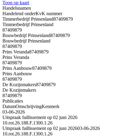
Toon op kaart
Handelsnamen
Handelend onder
KvK nummer
Timmerbedrijf Prinsenland
87409879
Timmerbedrijf Prinsenland
87409879
Bouwbedrijf Prinsenland
87409879
Bouwbedrijf Prinsenland
87409879
Prins Veranda
87409879
Prins Veranda
87409879
Prins Aanbouw
87409879
Prins Aanbouw
87409879
De Kozijnmakers
87409879
De Kozijnmakers
87409879
Publicaties
Datum
Omschrijving
Kenmerk
03-06-2026
Uitspraak faillissement op 02 juni 2026
10.rot.26.188.F.1300.1.26
Uitspraak faillissement op 02 juni 2026
03-06-2026
10.rot.26.188.F.1300.1.26