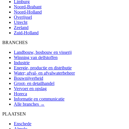
Limburg
Noord-Brabant
Noord-Holland
Overijssel
Utrecht
Zeeland
Zuid-Holland
BRANCHES
Landbouw, bosbouw en visserij
Winning van delfstoffen
Industrie
Energie, productie en distributie
Water; afval- en afvalwaterbeheer
Bouwnijverheid
Groot- en detailhandel
Vervoer en opslag
Horeca
Informatie en communicatie
Alle branches →
PLAATSEN
Enschede
Almelo