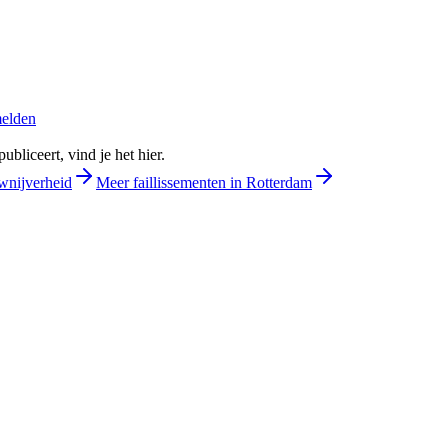
melden
bliceert, vind je het hier.
wnijverheid
Meer faillissementen in Rotterdam