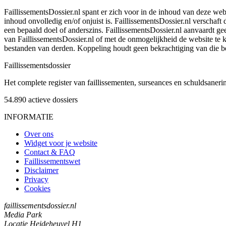
FaillissementsDossier.nl spant er zich voor in de inhoud van deze we
inhoud onvolledig en/of onjuist is. FaillissementsDossier.nl verschaft
een bepaald doel of anderszins. FaillissementsDossier.nl aanvaardt gee
van FaillissementsDossier.nl of met de onmogelijkheid de website te
bestanden van derden. Koppeling houdt geen bekrachtiging van die b
Faillissements
dossier
Het complete register van faillissementen, surseances en schuldsaner
54.890
actieve dossiers
INFORMATIE
Over ons
Widget voor je website
Contact & FAQ
Faillissementswet
Disclaimer
Privacy
Cookies
faillissementsdossier.nl
Media Park
Locatie Heideheuvel H1