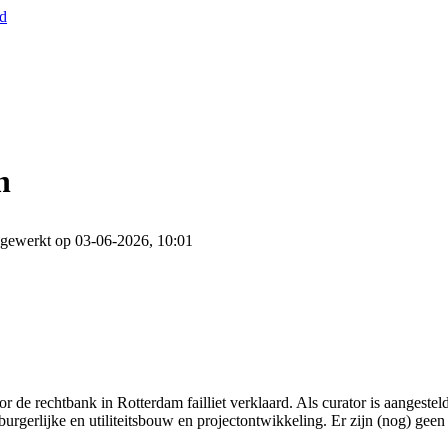
nd
n
jgewerkt op 03-06-2026, 10:01
 de rechtbank in Rotterdam failliet verklaard. Als curator is aangest
burgerlijke en utiliteitsbouw en projectontwikkeling. Er zijn (nog) geen