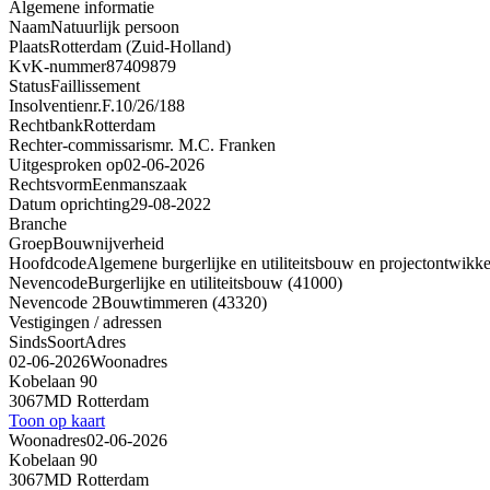
Algemene informatie
Naam
Natuurlijk persoon
Plaats
Rotterdam (Zuid-Holland)
KvK-nummer
87409879
Status
Faillissement
Insolventienr.
F.10/26/188
Rechtbank
Rotterdam
Rechter-commissaris
mr. M.C. Franken
Uitgesproken op
02-06-2026
Rechtsvorm
Eenmanszaak
Datum oprichting
29-08-2022
Branche
Groep
Bouwnijverheid
Hoofdcode
Algemene burgerlijke en utiliteitsbouw en projectontwikke
Nevencode
Burgerlijke en utiliteitsbouw (41000)
Nevencode 2
Bouwtimmeren (43320)
Vestigingen / adressen
Sinds
Soort
Adres
02-06-2026
Woonadres
Kobelaan 90
3067MD Rotterdam
Toon op kaart
Woonadres
02-06-2026
Kobelaan 90
3067MD Rotterdam