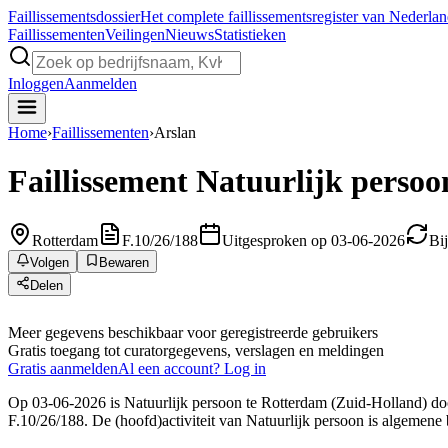
Faillissements
dossier
Het complete faillissementsregister van Nederla
Faillissementen
Veilingen
Nieuws
Statistieken
Inloggen
Aanmelden
Home
›
Faillissementen
›
Arslan
Faillissement
Natuurlijk persoo
Rotterdam
F.10/26/188
Uitgesproken op 03-06-2026
Bi
Volgen
Bewaren
Delen
Meer gegevens beschikbaar voor geregistreerde gebruikers
Gratis toegang tot curatorgegevens, verslagen en meldingen
Gratis aanmelden
Al een account? Log in
Op 03-06-2026 is Natuurlijk persoon te Rotterdam (Zuid-Holland) door
F.10/26/188. De (hoofd)activiteit van Natuurlijk persoon is algemene 