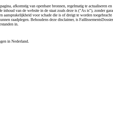
bpagina, afkomstig van openbare bronnen, regelmatig te actualiseren en 
 de inhoud van de website in de staat zoals deze is ("As is"), zonder ga
n aansprakelijkheid voor schade die is of dreigt te worden toegebracht 
 kunnen raadplegen. Behoudens deze disclaimer, is FaillissementsDossi
estanden in.
ingen in Nederland.