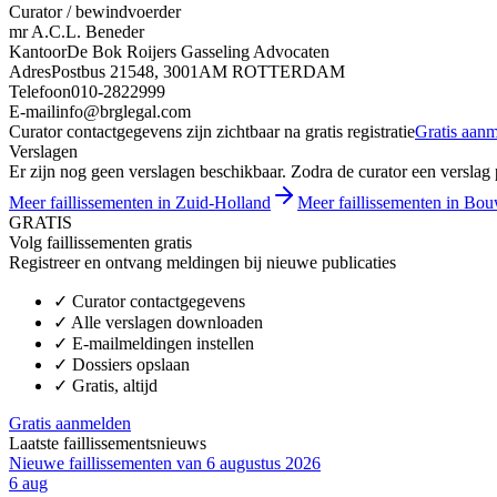
Curator / bewindvoerder
mr A.C.L. Beneder
Kantoor
De Bok Roijers Gasseling Advocaten
Adres
Postbus 21548, 3001AM ROTTERDAM
Telefoon
010-2822999
E-mail
info@brglegal.com
Curator contactgegevens zijn zichtbaar na gratis registratie
Gratis aan
Verslagen
Er zijn nog geen verslagen beschikbaar. Zodra de curator een verslag pu
Meer faillissementen in Zuid-Holland
Meer faillissementen in Bou
GRATIS
Volg faillissementen gratis
Registreer en ontvang meldingen bij nieuwe publicaties
✓
Curator contactgegevens
✓
Alle verslagen downloaden
✓
E-mailmeldingen instellen
✓
Dossiers opslaan
✓
Gratis, altijd
Gratis aanmelden
Laatste faillissementsnieuws
Nieuwe faillissementen van 6 augustus 2026
6 aug