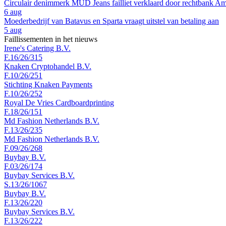
Circulair denimmerk MUD Jeans failliet verklaard door rechtbank A
6 aug
Moederbedrijf van Batavus en Sparta vraagt uitstel van betaling aan
5 aug
Faillissementen in het nieuws
Irene's Catering B.V.
F.16/26/315
Knaken Cryptohandel B.V.
F.10/26/251
Stichting Knaken Payments
F.10/26/252
Royal De Vries Cardboardprinting
F.18/26/151
Md Fashion Netherlands B.V.
F.13/26/235
Md Fashion Netherlands B.V.
F.09/26/268
Buybay B.V.
F.03/26/174
Buybay Services B.V.
S.13/26/1067
Buybay B.V.
F.13/26/220
Buybay Services B.V.
F.13/26/222