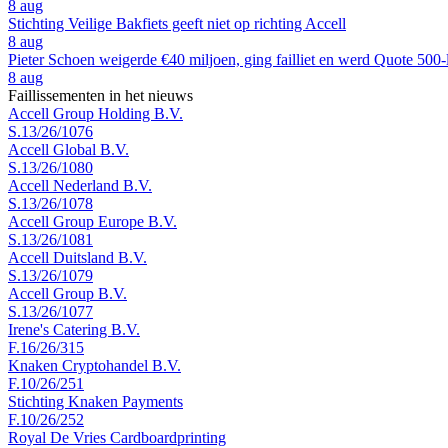
8 aug
Stichting Veilige Bakfiets geeft niet op richting Accell
8 aug
Pieter Schoen weigerde €40 miljoen, ging failliet en werd Quote 500-
8 aug
Faillissementen in het nieuws
Accell Group Holding B.V.
S.13/26/1076
Accell Global B.V.
S.13/26/1080
Accell Nederland B.V.
S.13/26/1078
Accell Group Europe B.V.
S.13/26/1081
Accell Duitsland B.V.
S.13/26/1079
Accell Group B.V.
S.13/26/1077
Irene's Catering B.V.
F.16/26/315
Knaken Cryptohandel B.V.
F.10/26/251
Stichting Knaken Payments
F.10/26/252
Royal De Vries Cardboardprinting