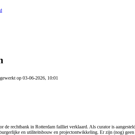
nd
n
jgewerkt op 03-06-2026, 10:01
 de rechtbank in Rotterdam failliet verklaard. Als curator is aangest
burgerlijke en utiliteitsbouw en projectontwikkeling. Er zijn (nog) geen