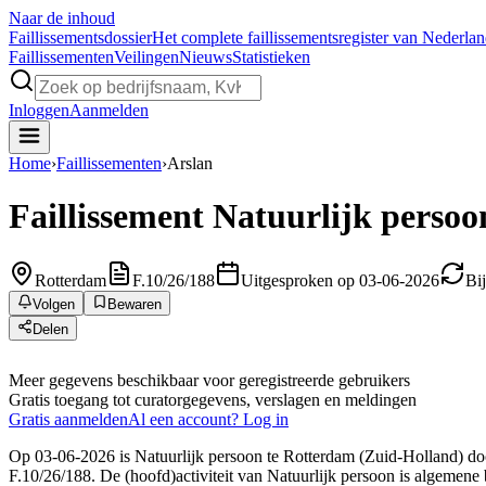
Naar de inhoud
Faillissements
dossier
Het complete faillissementsregister van Nederla
Faillissementen
Veilingen
Nieuws
Statistieken
Inloggen
Aanmelden
Home
›
Faillissementen
›
Arslan
Faillissement
Natuurlijk persoo
Rotterdam
F.10/26/188
Uitgesproken op 03-06-2026
Bi
Volgen
Bewaren
Delen
Meer gegevens beschikbaar voor geregistreerde gebruikers
Gratis toegang tot curatorgegevens, verslagen en meldingen
Gratis aanmelden
Al een account? Log in
Op 03-06-2026 is Natuurlijk persoon te Rotterdam (Zuid-Holland) door
F.10/26/188. De (hoofd)activiteit van Natuurlijk persoon is algemene 