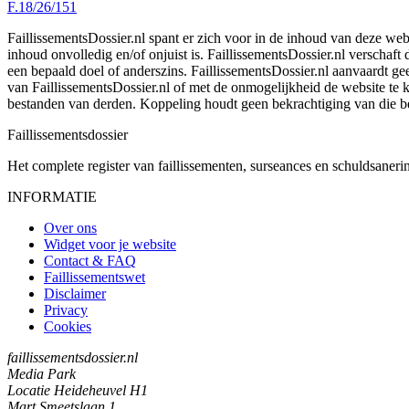
F.18/26/151
FaillissementsDossier.nl spant er zich voor in de inhoud van deze we
inhoud onvolledig en/of onjuist is. FaillissementsDossier.nl verschaft
een bepaald doel of anderszins. FaillissementsDossier.nl aanvaardt gee
van FaillissementsDossier.nl of met de onmogelijkheid de website te
bestanden van derden. Koppeling houdt geen bekrachtiging van die b
Faillissements
dossier
Het complete register van faillissementen, surseances en schuldsaner
INFORMATIE
Over ons
Widget voor je website
Contact & FAQ
Faillissementswet
Disclaimer
Privacy
Cookies
faillissementsdossier.nl
Media Park
Locatie Heideheuvel H1
Mart Smeetslaan 1