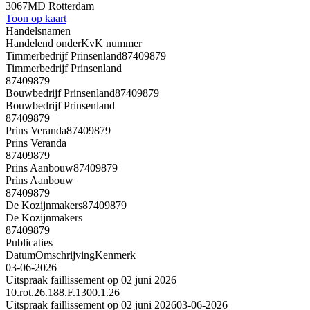
3067MD Rotterdam
Toon op kaart
Handelsnamen
Handelend onder
KvK nummer
Timmerbedrijf Prinsenland
87409879
Timmerbedrijf Prinsenland
87409879
Bouwbedrijf Prinsenland
87409879
Bouwbedrijf Prinsenland
87409879
Prins Veranda
87409879
Prins Veranda
87409879
Prins Aanbouw
87409879
Prins Aanbouw
87409879
De Kozijnmakers
87409879
De Kozijnmakers
87409879
Publicaties
Datum
Omschrijving
Kenmerk
03-06-2026
Uitspraak faillissement op 02 juni 2026
10.rot.26.188.F.1300.1.26
Uitspraak faillissement op 02 juni 2026
03-06-2026