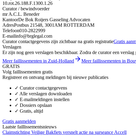
10.rot.26.188.F.1300.1.26
Curator / bewindvoerder
mr A.C.L. Beneder
Kantoor
De Bok Roijers Gasseling Advocaten
Adres
Postbus 21548, 3001AM ROTTERDAM
Telefoon
010-2822999
E-mail
info@brglegal.com
Curator contactgegevens zijn zichtbaar na gratis registratie
Gratis aan
Verslagen
Er zijn nog geen verslagen beschikbaar. Zodra de curator een verslag pu
Meer faillissementen in Zuid-Holland
Meer faillissementen in Bou
GRATIS
Volg faillissementen gratis
Registreer en ontvang meldingen bij nieuwe publicaties
✓
Curator contactgegevens
✓
Alle verslagen downloaden
✓
E-mailmeldingen instellen
✓
Dossiers opslaan
✓
Gratis, altijd
Gratis aanmelden
Laatste faillissementsnieuws
Claimstichting Veilige Bakfiets versnelt actie na surseance Accell