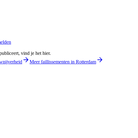
melden
bliceert, vind je het hier.
wnijverheid
Meer faillissementen in Rotterdam