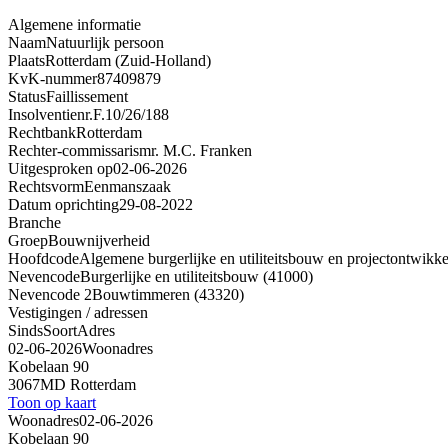
Algemene informatie
Naam
Natuurlijk persoon
Plaats
Rotterdam (Zuid-Holland)
KvK-nummer
87409879
Status
Faillissement
Insolventienr.
F.10/26/188
Rechtbank
Rotterdam
Rechter-commissaris
mr. M.C. Franken
Uitgesproken op
02-06-2026
Rechtsvorm
Eenmanszaak
Datum oprichting
29-08-2022
Branche
Groep
Bouwnijverheid
Hoofdcode
Algemene burgerlijke en utiliteitsbouw en projectontwikke
Nevencode
Burgerlijke en utiliteitsbouw (41000)
Nevencode 2
Bouwtimmeren (43320)
Vestigingen / adressen
Sinds
Soort
Adres
02-06-2026
Woonadres
Kobelaan 90
3067MD Rotterdam
Toon op kaart
Woonadres
02-06-2026
Kobelaan 90