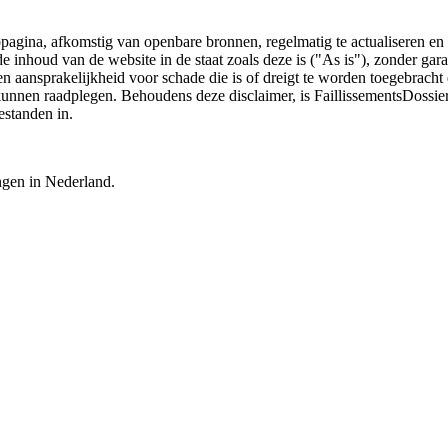
bpagina, afkomstig van openbare bronnen, regelmatig te actualiseren en 
 de inhoud van de website in de staat zoals deze is ("As is"), zonder ga
n aansprakelijkheid voor schade die is of dreigt te worden toegebracht 
 kunnen raadplegen. Behoudens deze disclaimer, is FaillissementsDossi
estanden in.
ingen in Nederland.