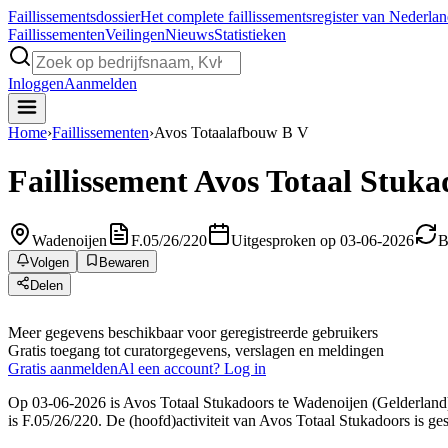
Faillissements
dossier
Het complete faillissementsregister van Nederla
Faillissementen
Veilingen
Nieuws
Statistieken
Inloggen
Aanmelden
Home
›
Faillissementen
›
Avos Totaalafbouw B V
Faillissement
Avos Totaal Stuka
Wadenoijen
F.05/26/220
Uitgesproken op 03-06-2026
B
Volgen
Bewaren
Delen
Meer gegevens beschikbaar voor geregistreerde gebruikers
Gratis toegang tot curatorgegevens, verslagen en meldingen
Gratis aanmelden
Al een account? Log in
Op 03-06-2026 is Avos Totaal Stukadoors te Wadenoijen (Gelderland) 
is F.05/26/220. De (hoofd)activiteit van Avos Totaal Stukadoors is g