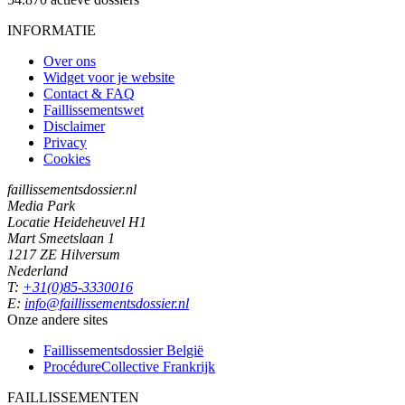
INFORMATIE
Over ons
Widget voor je website
Contact & FAQ
Faillissementswet
Disclaimer
Privacy
Cookies
faillissementsdossier.nl
Media Park
Locatie Heideheuvel H1
Mart Smeetslaan 1
1217 ZE Hilversum
Nederland
T:
+31(0)85-3330016
E:
info@faillissementsdossier.nl
Onze andere sites
Faillissementsdossier
België
ProcédureCollective
Frankrijk
FAILLISSEMENTEN