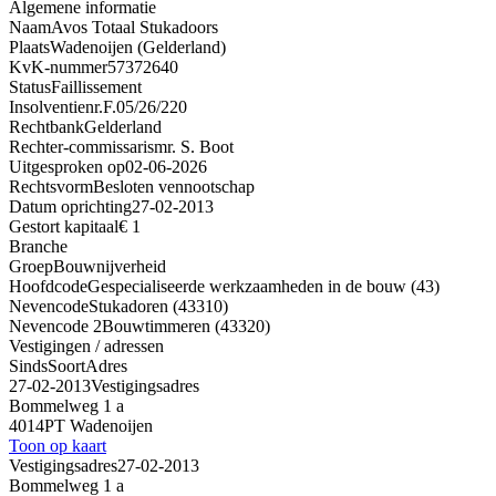
Algemene informatie
Naam
Avos Totaal Stukadoors
Plaats
Wadenoijen (Gelderland)
KvK-nummer
57372640
Status
Faillissement
Insolventienr.
F.05/26/220
Rechtbank
Gelderland
Rechter-commissaris
mr. S. Boot
Uitgesproken op
02-06-2026
Rechtsvorm
Besloten vennootschap
Datum oprichting
27-02-2013
Gestort kapitaal
€ 1
Branche
Groep
Bouwnijverheid
Hoofdcode
Gespecialiseerde werkzaamheden in de bouw (43)
Nevencode
Stukadoren (43310)
Nevencode 2
Bouwtimmeren (43320)
Vestigingen / adressen
Sinds
Soort
Adres
27-02-2013
Vestigingsadres
Bommelweg 1 a
4014PT Wadenoijen
Toon op kaart
Vestigingsadres
27-02-2013
Bommelweg 1 a