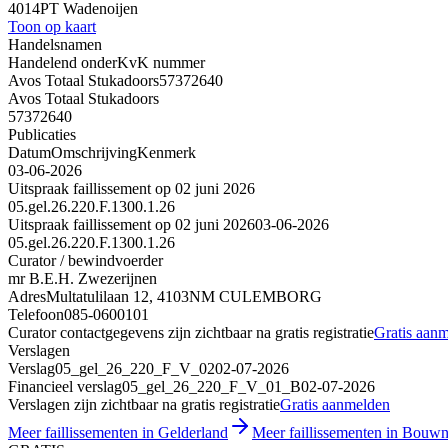
4014PT Wadenoijen
Toon op kaart
Handelsnamen
Handelend onder
KvK nummer
Avos Totaal Stukadoors
57372640
Avos Totaal Stukadoors
57372640
Publicaties
Datum
Omschrijving
Kenmerk
03-06-2026
Uitspraak faillissement op 02 juni 2026
05.gel.26.220.F.1300.1.26
Uitspraak faillissement op 02 juni 2026
03-06-2026
05.gel.26.220.F.1300.1.26
Curator / bewindvoerder
mr B.E.H. Zwezerijnen
Adres
Multatulilaan 12, 4103NM CULEMBORG
Telefoon
085-0600101
Curator contactgegevens zijn zichtbaar na gratis registratie
Gratis aan
Verslagen
Verslag
05_gel_26_220_F_V_02
02-07-2026
Financieel verslag
05_gel_26_220_F_V_01_B
02-07-2026
Verslagen zijn zichtbaar na gratis registratie
Gratis aanmelden
Meer faillissementen in Gelderland
Meer faillissementen in Bouwn