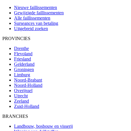
Nieuwe faillissementen
Gewijzigde faillissementen
Alle faillissementen
Surseances van betaling
Uitgebreid zoeken
PROVINCIES
Drenthe
Flevoland
Friesland
Gelderland
Groningen
Limburg
Noord-Brabant
Noord-Holland
Overijssel
Utrecht
Zeeland
Zuid-Holland
BRANCHES
Landbouw, bosbouw en visserij