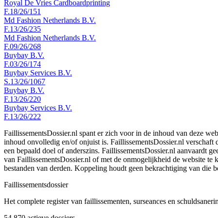
Royal De Vries Cardboardprinting
F.18/26/151
Md Fashion Netherlands B.V.
F.13/26/235
Md Fashion Netherlands B.V.
F.09/26/268
Buybay B.V.
F.03/26/174
Buybay Services B.V.
S.13/26/1067
Buybay B.V.
F.13/26/220
Buybay Services B.V.
F.13/26/222
FaillissementsDossier.nl spant er zich voor in de inhoud van deze we
inhoud onvolledig en/of onjuist is. FaillissementsDossier.nl verschaft
een bepaald doel of anderszins. FaillissementsDossier.nl aanvaardt gee
van FaillissementsDossier.nl of met de onmogelijkheid de website te
bestanden van derden. Koppeling houdt geen bekrachtiging van die b
Faillissements
dossier
Het complete register van faillissementen, surseances en schuldsaner
54.870
actieve dossiers