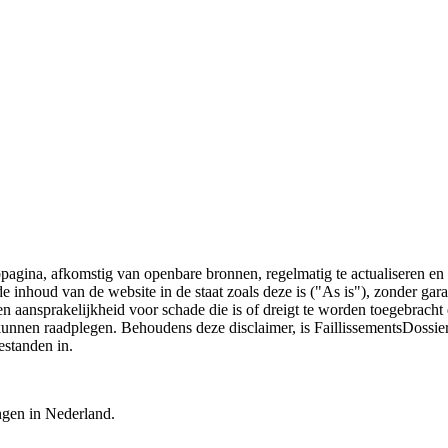
bpagina, afkomstig van openbare bronnen, regelmatig te actualiseren en 
 de inhoud van de website in de staat zoals deze is ("As is"), zonder ga
n aansprakelijkheid voor schade die is of dreigt te worden toegebracht 
 kunnen raadplegen. Behoudens deze disclaimer, is FaillissementsDossi
estanden in.
ingen in Nederland.