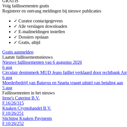
GRATIS
Volg faillissementen gratis
Registreer en ontvang meldingen bij nieuwe publicaties
✓
Curator contactgegevens
✓
Alle verslagen downloaden
✓
E-mailmeldingen instellen
✓
Dossiers opslaan
✓
Gratis, altijd
Gratis aanmelden
Laatste faillissementsnieuws
Nieuwe faillissementen van 6 augustus 2026
6 aug
Circulair denimmerk MUD Jeans failliet verklaard door rechtbank A
6 aug
Moederbedrijf van Batavus en Sparta vraagt uitstel van betaling aan
5 aug
Faillissementen in het nieuws
Irene's Catering B.V.
F.16/26/315
Knaken Cryptohandel B.V.
F.10/26/251
Stichting Knaken Payments
F.10/26/252