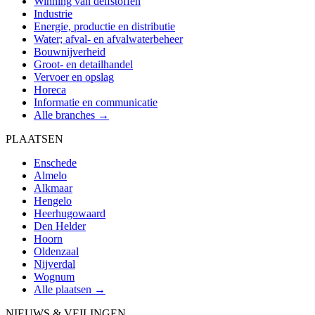
Winning van delfstoffen
Industrie
Energie, productie en distributie
Water; afval- en afvalwaterbeheer
Bouwnijverheid
Groot- en detailhandel
Vervoer en opslag
Horeca
Informatie en communicatie
Alle branches →
PLAATSEN
Enschede
Almelo
Alkmaar
Hengelo
Heerhugowaard
Den Helder
Hoorn
Oldenzaal
Nijverdal
Wognum
Alle plaatsen →
NIEUWS & VEILINGEN