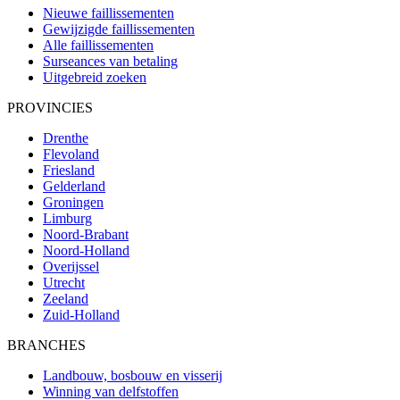
Nieuwe faillissementen
Gewijzigde faillissementen
Alle faillissementen
Surseances van betaling
Uitgebreid zoeken
PROVINCIES
Drenthe
Flevoland
Friesland
Gelderland
Groningen
Limburg
Noord-Brabant
Noord-Holland
Overijssel
Utrecht
Zeeland
Zuid-Holland
BRANCHES
Landbouw, bosbouw en visserij
Winning van delfstoffen