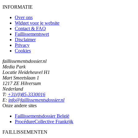
INFORMATIE
Over ons
Widget voor je website
Contact & FAQ
Faillissementswet
Disclaimer
Privacy
Cookies
faillissementsdossier.nl
Media Park
Locatie Heideheuvel H1
Mart Smeetslaan 1
1217 ZE Hilversum
Nederland
T:
+31(0)85-3330016
E:
info@faillissementsdossier.nl
Onze andere sites
Faillissementsdossier
België
ProcédureCollective
Frankrijk
FAILLISSEMENTEN