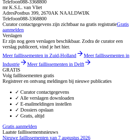
Telefoon
088-3368800
mr K.S.L. van Vliet
Adres
Postbus 399, 2670AK NAALDWIJK
Telefoon
088-3368800
Curator contactgegevens zijn zichtbaar na gratis registratie
Gratis
aanmelden
Verslagen
Er zijn nog geen verslagen beschikbaar. Zodra de curator een
verslag publiceert, vind je het hier.
Meer faillissementen in Zuid-Holland
Meer faillissementen in
Industrie
Meer faillissementen in Delft
GRATIS
Volg faillissementen gratis
Registreer en ontvang meldingen bij nieuwe publicaties
✓
Curator contactgegevens
✓
Alle verslagen downloaden
✓
E-mailmeldingen instellen
✓
Dossiers opslaan
✓
Gratis, altijd
Gratis aanmelden
Laatste faillissementsnieuws
Nieuwe faillissementen van 7 augustus 2026