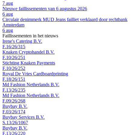
7 aug
Nieuwe faillissementen van 6 augustus 2026
6 aug
Circulair denimmerk MUD Jeans failliet verklaard door rechtbank
Amsterdam
6 aug
Faillissementen in het nieuws
Irene's Catering B.V.
F.16/26/315
Knaken Cryptohandel B.V.
F.10/26/251
Stichting Knaken Payments
F.10/26/252
Royal De Vries Cardboardprinting
F.18/26/151
Md Fashion Netherlands B.V.
F.13/26/235
Md Fashion Netherlands B.V.
F.09/26/268
Buybay B.V.
F.03/26/174
Buybay Services B.V.
S.13/26/1067
Buybay B.V.
F.13/26/220