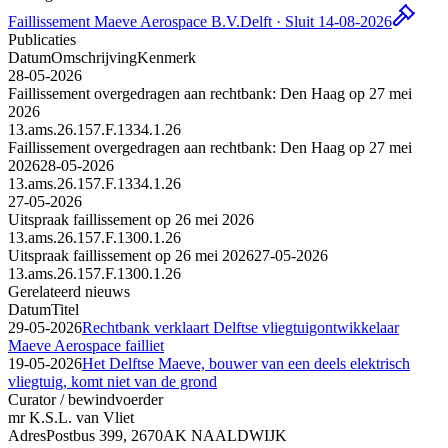
Faillissement Maeve Aerospace B.V.
Delft · Sluit 14-08-2026
Publicaties
Datum
Omschrijving
Kenmerk
28-05-2026
Faillissement overgedragen aan rechtbank: Den Haag op 27 mei
2026
13.ams.26.157.F.1334.1.26
Faillissement overgedragen aan rechtbank: Den Haag op 27 mei
2026
28-05-2026
13.ams.26.157.F.1334.1.26
27-05-2026
Uitspraak faillissement op 26 mei 2026
13.ams.26.157.F.1300.1.26
Uitspraak faillissement op 26 mei 2026
27-05-2026
13.ams.26.157.F.1300.1.26
Gerelateerd nieuws
Datum
Titel
29-05-2026
Rechtbank verklaart Delftse vliegtuigontwikkelaar
Maeve Aerospace failliet
19-05-2026
Het Delftse Maeve, bouwer van een deels elektrisch
vliegtuig, komt niet van de grond
Curator / bewindvoerder
mr K.S.L. van Vliet
Adres
Postbus 399, 2670AK NAALDWIJK