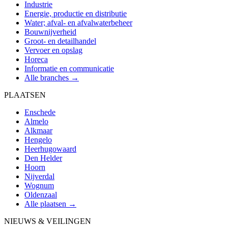
Industrie
Energie, productie en distributie
Water; afval- en afvalwaterbeheer
Bouwnijverheid
Groot- en detailhandel
Vervoer en opslag
Horeca
Informatie en communicatie
Alle branches →
PLAATSEN
Enschede
Almelo
Alkmaar
Hengelo
Heerhugowaard
Den Helder
Hoorn
Nijverdal
Wognum
Oldenzaal
Alle plaatsen →
NIEUWS & VEILINGEN