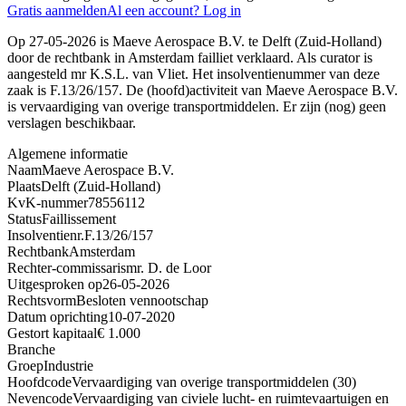
Gratis aanmelden
Al een account? Log in
Op 27-05-2026 is Maeve Aerospace B.V. te Delft (Zuid-Holland)
door de rechtbank in Amsterdam failliet verklaard. Als curator is
aangesteld mr K.S.L. van Vliet. Het insolventienummer van deze
zaak is F.13/26/157. De (hoofd)activiteit van Maeve Aerospace B.V.
is vervaardiging van overige transportmiddelen. Er zijn (nog) geen
verslagen beschikbaar.
Algemene informatie
Naam
Maeve Aerospace B.V.
Plaats
Delft (Zuid-Holland)
KvK-nummer
78556112
Status
Faillissement
Insolventienr.
F.13/26/157
Rechtbank
Amsterdam
Rechter-commissaris
mr. D. de Loor
Uitgesproken op
26-05-2026
Rechtsvorm
Besloten vennootschap
Datum oprichting
10-07-2020
Gestort kapitaal
€ 1.000
Branche
Groep
Industrie
Hoofdcode
Vervaardiging van overige transportmiddelen (30)
Nevencode
Vervaardiging van civiele lucht- en ruimtevaartuigen en