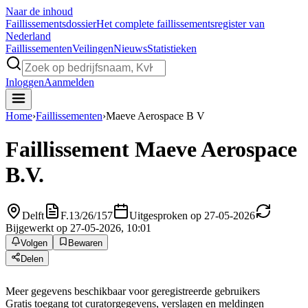
Naar de inhoud
Faillissements
dossier
Het complete faillissementsregister van
Nederland
Faillissementen
Veilingen
Nieuws
Statistieken
Inloggen
Aanmelden
Home
›
Faillissementen
›
Maeve Aerospace B V
Faillissement
Maeve Aerospace
B.V.
Delft
F.13/26/157
Uitgesproken op 27-05-2026
Bijgewerkt op 27-05-2026, 10:01
Volgen
Bewaren
Delen
Meer gegevens beschikbaar voor geregistreerde gebruikers
Gratis toegang tot curatorgegevens, verslagen en meldingen