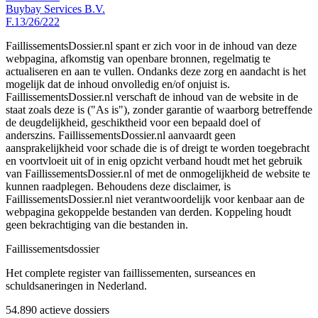
Buybay Services B.V.
F.13/26/222
FaillissementsDossier.nl spant er zich voor in de inhoud van deze
webpagina, afkomstig van openbare bronnen, regelmatig te
actualiseren en aan te vullen. Ondanks deze zorg en aandacht is het
mogelijk dat de inhoud onvolledig en/of onjuist is.
FaillissementsDossier.nl verschaft de inhoud van de website in de
staat zoals deze is ("As is"), zonder garantie of waarborg betreffende
de deugdelijkheid, geschiktheid voor een bepaald doel of
anderszins. FaillissementsDossier.nl aanvaardt geen
aansprakelijkheid voor schade die is of dreigt te worden toegebracht
en voortvloeit uit of in enig opzicht verband houdt met het gebruik
van FaillissementsDossier.nl of met de onmogelijkheid de website te
kunnen raadplegen. Behoudens deze disclaimer, is
FaillissementsDossier.nl niet verantwoordelijk voor kenbaar aan de
webpagina gekoppelde bestanden van derden. Koppeling houdt
geen bekrachtiging van die bestanden in.
Faillissements
dossier
Het complete register van faillissementen, surseances en
schuldsaneringen in Nederland.
54.890
actieve dossiers