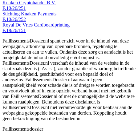
Knaken Cryptohandel B.V.
F.10/26/251
Stichting Knaken Payments
F.10/26/252
Royal De Vries Cardboardprinting
F.18/26/151
FaillissementsDossier.nl spant er zich voor in de inhoud van deze
webpagina, afkomstig van openbare bronnen, regelmatig te
actualiseren en aan te vullen. Ondanks deze zorg en aandacht is het
mogelijk dat de inhoud onvolledig en/of onjuist is.
FaillissementsDossier.nl verschaft de inhoud van de website in de
staat zoals deze is ("As is"), zonder garantie of waarborg betreffende
de deugdelijkheid, geschiktheid voor een bepaald doel of
anderszins. FaillissementsDossier.nl aanvaardt geen
aansprakelijkheid voor schade die is of dreigt te worden toegebracht
en voortvloeit uit of in enig opzicht verband houdt met het gebruik
van FaillissementsDossier.nl of met de onmogelijkheid de website te
kunnen raadplegen. Behoudens deze disclaimer, is
FaillissementsDossier.nl niet verantwoordelijk voor kenbaar aan de
webpagina gekoppelde bestanden van derden. Koppeling houdt
geen bekrachtiging van die bestanden in.
Faillissements
dossier