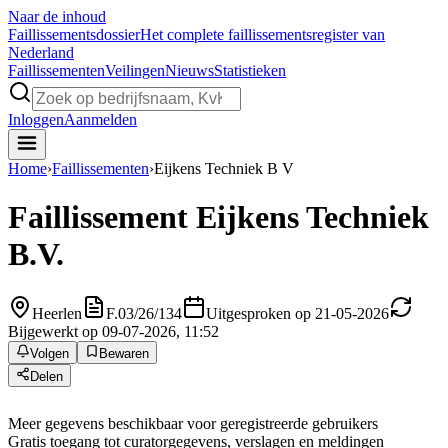
Naar de inhoud
Faillissements
dossier
Het complete faillissementsregister van
Nederland
Faillissementen
Veilingen
Nieuws
Statistieken
Inloggen
Aanmelden
Home
›
Faillissementen
›
Eijkens Techniek B V
Faillissement
Eijkens Techniek
B.V.
Heerlen
F.03/26/134
Uitgesproken op 21-05-2026
Bijgewerkt op 09-07-2026, 11:52
Volgen
Bewaren
Delen
Meer gegevens beschikbaar voor geregistreerde gebruikers
Gratis toegang tot curatorgegevens, verslagen en meldingen