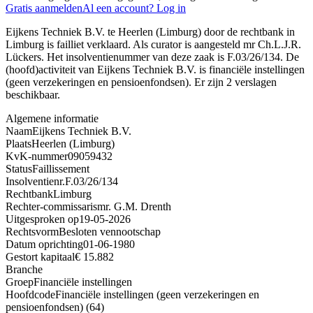
Gratis aanmelden
Al een account? Log in
Eijkens Techniek B.V. te Heerlen (Limburg) door de rechtbank in
Limburg is failliet verklaard. Als curator is aangesteld mr Ch.L.J.R.
Lückers. Het insolventienummer van deze zaak is F.03/26/134. De
(hoofd)activiteit van Eijkens Techniek B.V. is financiële instellingen
(geen verzekeringen en pensioenfondsen). Er zijn 2 verslagen
beschikbaar.
Algemene informatie
Naam
Eijkens Techniek B.V.
Plaats
Heerlen (Limburg)
KvK-nummer
09059432
Status
Faillissement
Insolventienr.
F.03/26/134
Rechtbank
Limburg
Rechter-commissaris
mr. G.M. Drenth
Uitgesproken op
19-05-2026
Rechtsvorm
Besloten vennootschap
Datum oprichting
01-06-1980
Gestort kapitaal
€ 15.882
Branche
Groep
Financiële instellingen
Hoofdcode
Financiële instellingen (geen verzekeringen en
pensioenfondsen) (64)