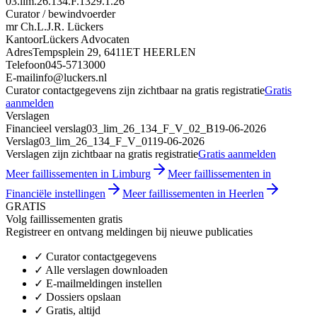
03.lim.26.134.F.1329.1.26
Curator / bewindvoerder
mr Ch.L.J.R. Lückers
Kantoor
Lückers Advocaten
Adres
Tempsplein 29, 6411ET HEERLEN
Telefoon
045-5713000
E-mail
info@luckers.nl
Curator contactgegevens zijn zichtbaar na gratis registratie
Gratis
aanmelden
Verslagen
Financieel verslag
03_lim_26_134_F_V_02_B
19-06-2026
Verslag
03_lim_26_134_F_V_01
19-06-2026
Verslagen zijn zichtbaar na gratis registratie
Gratis aanmelden
Meer faillissementen in Limburg
Meer faillissementen in
Financiële instellingen
Meer faillissementen in Heerlen
GRATIS
Volg faillissementen gratis
Registreer en ontvang meldingen bij nieuwe publicaties
✓
Curator contactgegevens
✓
Alle verslagen downloaden
✓
E-mailmeldingen instellen
✓
Dossiers opslaan
✓
Gratis, altijd