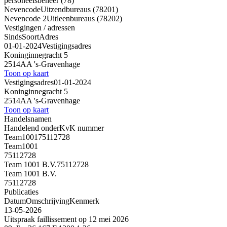
personeelsbeheer (78)
Nevencode
Uitzendbureaus (78201)
Nevencode 2
Uitleenbureaus (78202)
Vestigingen / adressen
Sinds
Soort
Adres
01-01-2024
Vestigingsadres
Koninginnegracht 5
2514AA 's-Gravenhage
Toon op kaart
Vestigingsadres
01-01-2024
Koninginnegracht 5
2514AA 's-Gravenhage
Toon op kaart
Handelsnamen
Handelend onder
KvK nummer
Team1001
75112728
Team1001
75112728
Team 1001 B.V.
75112728
Team 1001 B.V.
75112728
Publicaties
Datum
Omschrijving
Kenmerk
13-05-2026
Uitspraak faillissement op 12 mei 2026