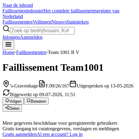
Naar de inhoud
Faillissements
dossier
Het complete faillissementsregister van
Nederland
Faillissementen
Veilingen
Nieuws
Statistieken
Inloggen
Aanmelden
Home
›
Faillissementen
›
Team 1001 B V
Faillissement
Team1001
's-Gravenhage
F.09/26/167
Uitgesproken op 13-05-2026
Bijgewerkt op 09-07-2026, 11:51
Volgen
Bewaren
Delen
Meer gegevens beschikbaar voor geregistreerde gebruikers
Gratis toegang tot curatorgegevens, verslagen en meldingen
Gratis aanmelden
Al een account? Log in