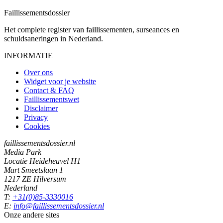
Faillissements
dossier
Het complete register van faillissementen, surseances en
schuldsaneringen in Nederland.
INFORMATIE
Over ons
Widget voor je website
Contact & FAQ
Faillissementswet
Disclaimer
Privacy
Cookies
faillissementsdossier.nl
Media Park
Locatie Heideheuvel H1
Mart Smeetslaan 1
1217 ZE Hilversum
Nederland
T:
+31(0)85-3330016
E:
info@faillissementsdossier.nl
Onze andere sites