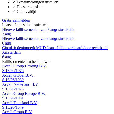
✓
E-mailmeldingen instellen
✓
Dossiers opslaan
✓
Gratis, altijd
Gratis aanmelden
Laatste faillissementsnieuws
Nieuwe faillissementen van 7 augustus 2026
7 aug
Nieuwe faillissementen van 6 augustus 2026
6 aug
Circulair denimmerk MUD Jeans failliet verklaard door rechtbank
Amsterdam
6 aug
Faillissementen in het nieuws
Accell Group Holding B.V.
S.13/26/1076
Accell Global B.V.
S.13/26/1080
Accell Nederland B.V.
S.13/26/1078
Accell Group Europe B.V.
S.13/26/1081
Accell Duitsland B.V.
S.13/26/1079
Accell Group B.V.