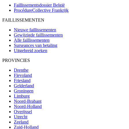
Faillissementsdossier
België
ProcédureCollective
Frankrijk
FAILLISSEMENTEN
Nieuwe faillissementen
Gewijzigde faillissementen
Alle faillissementen
Surseances van betaling
Uitgebreid zoeken
PROVINCIES
Drenthe
Flevoland
Friesland
Gelderland
Groningen
Limburg
Noord-Brabant
Noord-Holland
Overijssel
Utrecht
Zeeland
Zuid-Holland