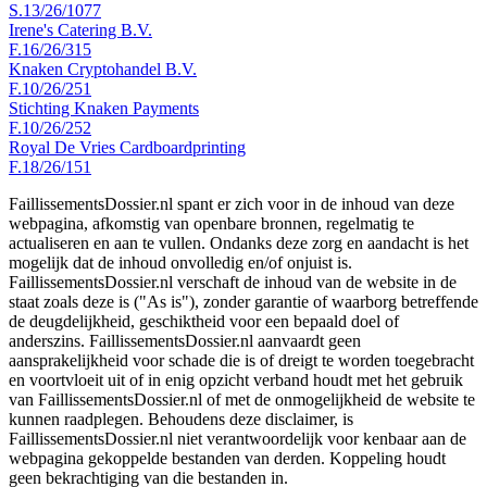
S.13/26/1077
Irene's Catering B.V.
F.16/26/315
Knaken Cryptohandel B.V.
F.10/26/251
Stichting Knaken Payments
F.10/26/252
Royal De Vries Cardboardprinting
F.18/26/151
FaillissementsDossier.nl spant er zich voor in de inhoud van deze
webpagina, afkomstig van openbare bronnen, regelmatig te
actualiseren en aan te vullen. Ondanks deze zorg en aandacht is het
mogelijk dat de inhoud onvolledig en/of onjuist is.
FaillissementsDossier.nl verschaft de inhoud van de website in de
staat zoals deze is ("As is"), zonder garantie of waarborg betreffende
de deugdelijkheid, geschiktheid voor een bepaald doel of
anderszins. FaillissementsDossier.nl aanvaardt geen
aansprakelijkheid voor schade die is of dreigt te worden toegebracht
en voortvloeit uit of in enig opzicht verband houdt met het gebruik
van FaillissementsDossier.nl of met de onmogelijkheid de website te
kunnen raadplegen. Behoudens deze disclaimer, is
FaillissementsDossier.nl niet verantwoordelijk voor kenbaar aan de
webpagina gekoppelde bestanden van derden. Koppeling houdt
geen bekrachtiging van die bestanden in.