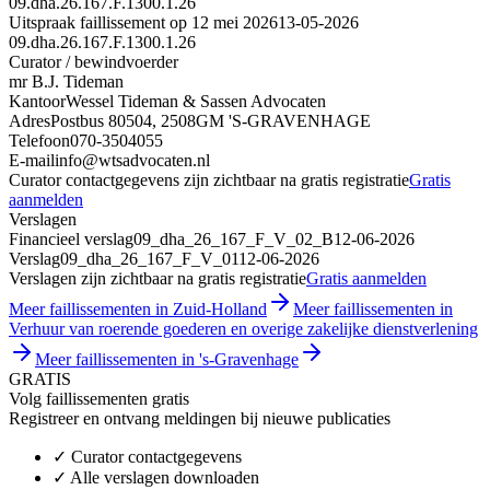
09.dha.26.167.F.1300.1.26
Uitspraak faillissement op 12 mei 2026
13-05-2026
09.dha.26.167.F.1300.1.26
Curator / bewindvoerder
mr B.J. Tideman
Kantoor
Wessel Tideman & Sassen Advocaten
Adres
Postbus 80504, 2508GM 'S-GRAVENHAGE
Telefoon
070-3504055
E-mail
info@wtsadvocaten.nl
Curator contactgegevens zijn zichtbaar na gratis registratie
Gratis
aanmelden
Verslagen
Financieel verslag
09_dha_26_167_F_V_02_B
12-06-2026
Verslag
09_dha_26_167_F_V_01
12-06-2026
Verslagen zijn zichtbaar na gratis registratie
Gratis aanmelden
Meer faillissementen in Zuid-Holland
Meer faillissementen in
Verhuur van roerende goederen en overige zakelijke dienstverlening
Meer faillissementen in 's-Gravenhage
GRATIS
Volg faillissementen gratis
Registreer en ontvang meldingen bij nieuwe publicaties
✓
Curator contactgegevens
✓
Alle verslagen downloaden