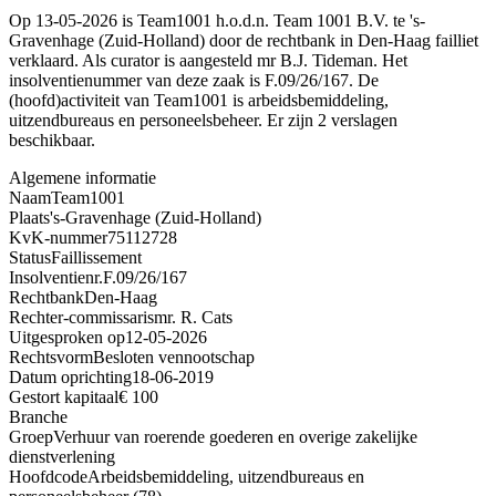
Op 13-05-2026 is Team1001 h.o.d.n. Team 1001 B.V. te 's-
Gravenhage (Zuid-Holland) door de rechtbank in Den-Haag failliet
verklaard. Als curator is aangesteld mr B.J. Tideman. Het
insolventienummer van deze zaak is F.09/26/167. De
(hoofd)activiteit van Team1001 is arbeidsbemiddeling,
uitzendbureaus en personeelsbeheer. Er zijn 2 verslagen
beschikbaar.
Algemene informatie
Naam
Team1001
Plaats
's-Gravenhage (Zuid-Holland)
KvK-nummer
75112728
Status
Faillissement
Insolventienr.
F.09/26/167
Rechtbank
Den-Haag
Rechter-commissaris
mr. R. Cats
Uitgesproken op
12-05-2026
Rechtsvorm
Besloten vennootschap
Datum oprichting
18-06-2019
Gestort kapitaal
€ 100
Branche
Groep
Verhuur van roerende goederen en overige zakelijke
dienstverlening
Hoofdcode
Arbeidsbemiddeling, uitzendbureaus en