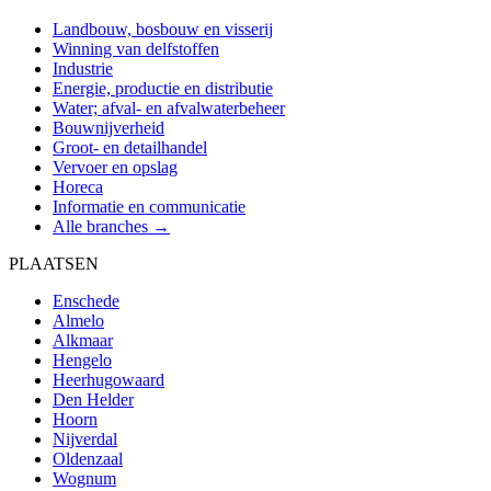
Landbouw, bosbouw en visserij
Winning van delfstoffen
Industrie
Energie, productie en distributie
Water; afval- en afvalwaterbeheer
Bouwnijverheid
Groot- en detailhandel
Vervoer en opslag
Horeca
Informatie en communicatie
Alle branches →
PLAATSEN
Enschede
Almelo
Alkmaar
Hengelo
Heerhugowaard
Den Helder
Hoorn
Nijverdal
Oldenzaal
Wognum