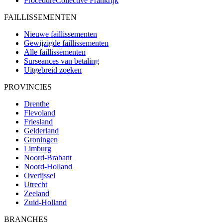
ProcédureCollective
Frankrijk
FAILLISSEMENTEN
Nieuwe faillissementen
Gewijzigde faillissementen
Alle faillissementen
Surseances van betaling
Uitgebreid zoeken
PROVINCIES
Drenthe
Flevoland
Friesland
Gelderland
Groningen
Limburg
Noord-Brabant
Noord-Holland
Overijssel
Utrecht
Zeeland
Zuid-Holland
BRANCHES