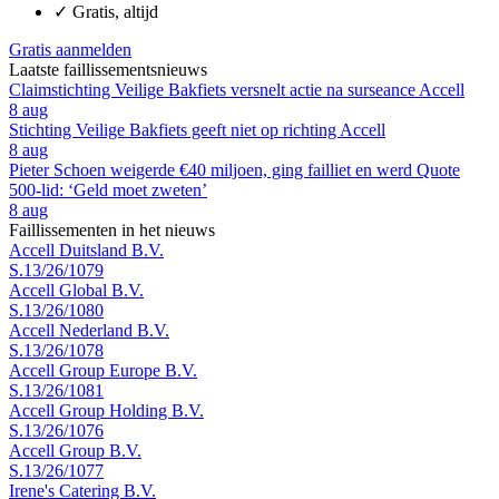
✓
Gratis, altijd
Gratis aanmelden
Laatste faillissementsnieuws
Claimstichting Veilige Bakfiets versnelt actie na surseance Accell
8 aug
Stichting Veilige Bakfiets geeft niet op richting Accell
8 aug
Pieter Schoen weigerde €40 miljoen, ging failliet en werd Quote
500-lid: ‘Geld moet zweten’
8 aug
Faillissementen in het nieuws
Accell Duitsland B.V.
S.13/26/1079
Accell Global B.V.
S.13/26/1080
Accell Nederland B.V.
S.13/26/1078
Accell Group Europe B.V.
S.13/26/1081
Accell Group Holding B.V.
S.13/26/1076
Accell Group B.V.
S.13/26/1077
Irene's Catering B.V.