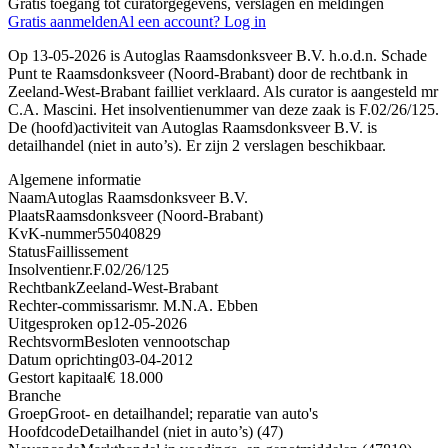
Gratis toegang tot curatorgegevens, verslagen en meldingen
Gratis aanmelden
Al een account? Log in
Op 13-05-2026 is Autoglas Raamsdonksveer B.V. h.o.d.n. Schade
Punt te Raamsdonksveer (Noord-Brabant) door de rechtbank in
Zeeland-West-Brabant failliet verklaard. Als curator is aangesteld mr
C.A. Mascini. Het insolventienummer van deze zaak is F.02/26/125.
De (hoofd)activiteit van Autoglas Raamsdonksveer B.V. is
detailhandel (niet in auto’s). Er zijn 2 verslagen beschikbaar.
Algemene informatie
Naam
Autoglas Raamsdonksveer B.V.
Plaats
Raamsdonksveer (Noord-Brabant)
KvK-nummer
55040829
Status
Faillissement
Insolventienr.
F.02/26/125
Rechtbank
Zeeland-West-Brabant
Rechter-commissaris
mr. M.N.A. Ebben
Uitgesproken op
12-05-2026
Rechtsvorm
Besloten vennootschap
Datum oprichting
03-04-2012
Gestort kapitaal
€ 18.000
Branche
Groep
Groot- en detailhandel; reparatie van auto's
Hoofdcode
Detailhandel (niet in auto’s) (47)