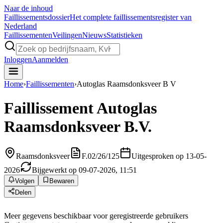
Naar de inhoud
Faillissements
dossier
Het complete faillissementsregister van
Nederland
Faillissementen
Veilingen
Nieuws
Statistieken
Inloggen
Aanmelden
Home
›
Faillissementen
›
Autoglas Raamsdonksveer B V
Faillissement
Autoglas
Raamsdonksveer B.V.
Raamsdonksveer
F.02/26/125
Uitgesproken op 13-05-
2026
Bijgewerkt op 09-07-2026, 11:51
Volgen
Bewaren
Delen
Meer gegevens beschikbaar voor geregistreerde gebruikers