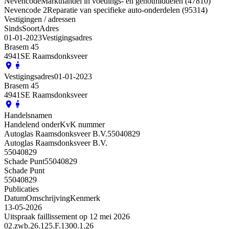
Nevencode
Markthandel in voedings- en genotmiddelen (47810)
Nevencode 2
Reparatie van specifieke auto-onderdelen (95314)
Vestigingen / adressen
Sinds
Soort
Adres
01-01-2023
Vestigingsadres
Brasem 45
4941SE Raamsdonksveer
Vestigingsadres
01-01-2023
Brasem 45
4941SE Raamsdonksveer
Handelsnamen
Handelend onder
KvK nummer
Autoglas Raamsdonksveer B.V.
55040829
Autoglas Raamsdonksveer B.V.
55040829
Schade Punt
55040829
Schade Punt
55040829
Publicaties
Datum
Omschrijving
Kenmerk
13-05-2026
Uitspraak faillissement op 12 mei 2026
02.zwb.26.125.F.1300.1.26