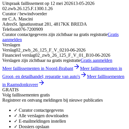
Uitspraak faillissement op 12 mei 2026
13-05-2026
02.zwb.26.125.F.1300.1.26
Curator / bewindvoerder
mr C.A. Mascini
Adres
St. Ignatiusstraat 281, 4817KK BREDA
Telefoon
076-7200909
Curator contactgegevens zijn zichtbaar na gratis registratie
Gratis
aanmelden
Verslagen
Verslag
02_zwb_26_125_F_V_02
10-06-2026
Financieel verslag
02_zwb_26_125_F_V_01_B
10-06-2026
Verslagen zijn zichtbaar na gratis registratie
Gratis aanmelden
Meer faillissementen in Noord-Brabant
Meer faillissementen in
Groot- en detailhandel; reparatie van auto's
Meer faillissementen
in Raamsdonksveer
GRATIS
Volg faillissementen gratis
Registreer en ontvang meldingen bij nieuwe publicaties
✓
Curator contactgegevens
✓
Alle verslagen downloaden
✓
E-mailmeldingen instellen
✓
Dossiers opslaan