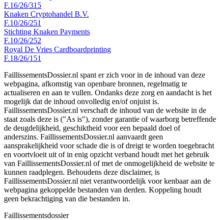
F.16/26/315
Knaken Cryptohandel B.V.
F.10/26/251
Stichting Knaken Payments
F.10/26/252
Royal De Vries Cardboardprinting
F.18/26/151
FaillissementsDossier.nl spant er zich voor in de inhoud van deze
webpagina, afkomstig van openbare bronnen, regelmatig te
actualiseren en aan te vullen. Ondanks deze zorg en aandacht is het
mogelijk dat de inhoud onvolledig en/of onjuist is.
FaillissementsDossier.nl verschaft de inhoud van de website in de
staat zoals deze is ("As is"), zonder garantie of waarborg betreffende
de deugdelijkheid, geschiktheid voor een bepaald doel of
anderszins. FaillissementsDossier.nl aanvaardt geen
aansprakelijkheid voor schade die is of dreigt te worden toegebracht
en voortvloeit uit of in enig opzicht verband houdt met het gebruik
van FaillissementsDossier.nl of met de onmogelijkheid de website te
kunnen raadplegen. Behoudens deze disclaimer, is
FaillissementsDossier.nl niet verantwoordelijk voor kenbaar aan de
webpagina gekoppelde bestanden van derden. Koppeling houdt
geen bekrachtiging van die bestanden in.
Faillissements
dossier