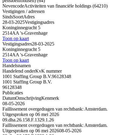
pensioenfondsen) (64)
Nevencode
Activiteiten van financiële holdings (64210)
Vestigingen / adressen
Sinds
Soort
Adres
28-03-2025
Vestigingsadres
Koninginnegracht 5
2514AA 's-Gravenhage
Toon op kaart
Vestigingsadres
28-03-2025
Koninginnegracht 5
2514AA 's-Gravenhage
Toon op kaart
Handelsnamen
Handelend onder
KvK nummer
1001 Staffing Group B.V.
96128348
1001 Staffing Group B.V.
96128348
Publicaties
Datum
Omschrijving
Kenmerk
08-05-2026
Faillissement overgedragen van rechtbank: Amsterdam.
Uitgesproken op 06 mei 2026
09.dha.26.158.F.1329.1.26
Faillissement overgedragen van rechtbank: Amsterdam.
Uitgesproken op 06 mei 2026
08-05-2026