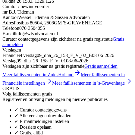
09.dha.26.158.F.1329.1.26
Curator / bewindvoerder
mr B.J. Tideman
Kantoor
Wessel Tideman & Sassen Advocaten
Adres
Postbus 80504, 2508GM 'S-GRAVENHAGE
Telefoon
070-3504055
E-mail
info@wtsadvocaten.nl
Curator contactgegevens zijn zichtbaar na gratis registratie
Gratis
aanmelden
Verslagen
Financieel verslag
09_dha_26_158_F_V_02_B
08-06-2026
Verslag
09_dha_26_158_F_V_01
08-06-2026
Verslagen zijn zichtbaar na gratis registratie
Gratis aanmelden
Meer faillissementen in Zuid-Holland
Meer faillissementen in
Financiële instellingen
Meer faillissementen in 's-Gravenhage
GRATIS
Volg faillissementen gratis
Registreer en ontvang meldingen bij nieuwe publicaties
✓
Curator contactgegevens
✓
Alle verslagen downloaden
✓
E-mailmeldingen instellen
✓
Dossiers opslaan
✓
Gratis, altijd