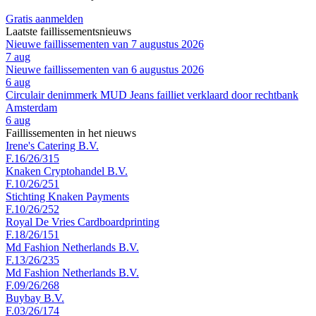
Gratis aanmelden
Laatste faillissementsnieuws
Nieuwe faillissementen van 7 augustus 2026
7 aug
Nieuwe faillissementen van 6 augustus 2026
6 aug
Circulair denimmerk MUD Jeans failliet verklaard door rechtbank
Amsterdam
6 aug
Faillissementen in het nieuws
Irene's Catering B.V.
F.16/26/315
Knaken Cryptohandel B.V.
F.10/26/251
Stichting Knaken Payments
F.10/26/252
Royal De Vries Cardboardprinting
F.18/26/151
Md Fashion Netherlands B.V.
F.13/26/235
Md Fashion Netherlands B.V.
F.09/26/268
Buybay B.V.
F.03/26/174