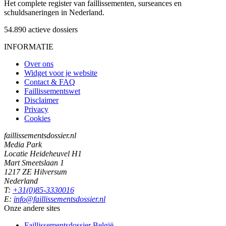
Het complete register van faillissementen, surseances en
schuldsaneringen in Nederland.
54.890
actieve dossiers
INFORMATIE
Over ons
Widget voor je website
Contact & FAQ
Faillissementswet
Disclaimer
Privacy
Cookies
faillissementsdossier.nl
Media Park
Locatie Heideheuvel H1
Mart Smeetslaan 1
1217 ZE Hilversum
Nederland
T:
+31(0)85-3330016
E:
info@faillissementsdossier.nl
Onze andere sites
Faillissementsdossier
België