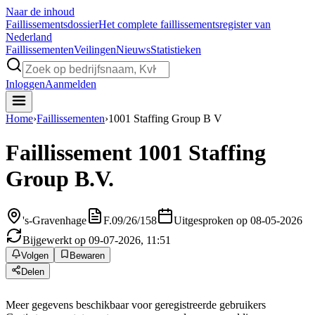
Naar de inhoud
Faillissements
dossier
Het complete faillissementsregister van
Nederland
Faillissementen
Veilingen
Nieuws
Statistieken
Inloggen
Aanmelden
Home
›
Faillissementen
›
1001 Staffing Group B V
Faillissement
1001 Staffing
Group B.V.
's-Gravenhage
F.09/26/158
Uitgesproken op 08-05-2026
Bijgewerkt op 09-07-2026, 11:51
Volgen
Bewaren
Delen
Meer gegevens beschikbaar voor geregistreerde gebruikers