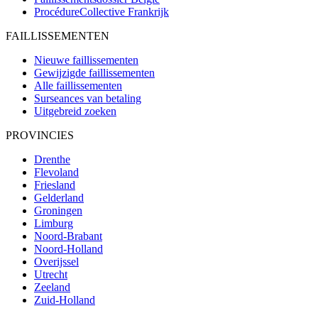
ProcédureCollective
Frankrijk
FAILLISSEMENTEN
Nieuwe faillissementen
Gewijzigde faillissementen
Alle faillissementen
Surseances van betaling
Uitgebreid zoeken
PROVINCIES
Drenthe
Flevoland
Friesland
Gelderland
Groningen
Limburg
Noord-Brabant
Noord-Holland
Overijssel
Utrecht
Zeeland
Zuid-Holland