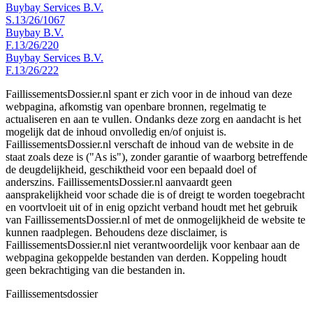
Buybay Services B.V.
S.13/26/1067
Buybay B.V.
F.13/26/220
Buybay Services B.V.
F.13/26/222
FaillissementsDossier.nl spant er zich voor in de inhoud van deze
webpagina, afkomstig van openbare bronnen, regelmatig te
actualiseren en aan te vullen. Ondanks deze zorg en aandacht is het
mogelijk dat de inhoud onvolledig en/of onjuist is.
FaillissementsDossier.nl verschaft de inhoud van de website in de
staat zoals deze is ("As is"), zonder garantie of waarborg betreffende
de deugdelijkheid, geschiktheid voor een bepaald doel of
anderszins. FaillissementsDossier.nl aanvaardt geen
aansprakelijkheid voor schade die is of dreigt te worden toegebracht
en voortvloeit uit of in enig opzicht verband houdt met het gebruik
van FaillissementsDossier.nl of met de onmogelijkheid de website te
kunnen raadplegen. Behoudens deze disclaimer, is
FaillissementsDossier.nl niet verantwoordelijk voor kenbaar aan de
webpagina gekoppelde bestanden van derden. Koppeling houdt
geen bekrachtiging van die bestanden in.
Faillissements
dossier