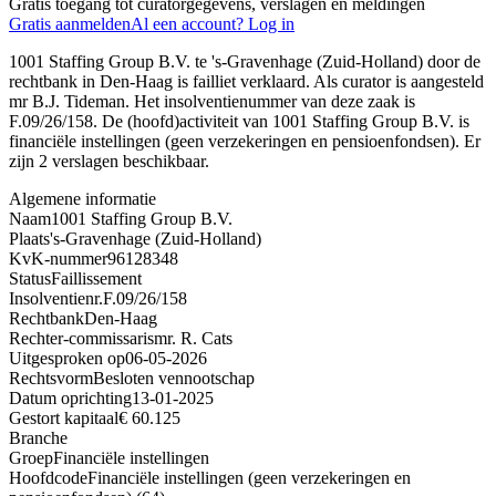
Gratis toegang tot curatorgegevens, verslagen en meldingen
Gratis aanmelden
Al een account? Log in
1001 Staffing Group B.V. te 's-Gravenhage (Zuid-Holland) door de
rechtbank in Den-Haag is failliet verklaard. Als curator is aangesteld
mr B.J. Tideman. Het insolventienummer van deze zaak is
F.09/26/158. De (hoofd)activiteit van 1001 Staffing Group B.V. is
financiële instellingen (geen verzekeringen en pensioenfondsen). Er
zijn 2 verslagen beschikbaar.
Algemene informatie
Naam
1001 Staffing Group B.V.
Plaats
's-Gravenhage (Zuid-Holland)
KvK-nummer
96128348
Status
Faillissement
Insolventienr.
F.09/26/158
Rechtbank
Den-Haag
Rechter-commissaris
mr. R. Cats
Uitgesproken op
06-05-2026
Rechtsvorm
Besloten vennootschap
Datum oprichting
13-01-2025
Gestort kapitaal
€ 60.125
Branche
Groep
Financiële instellingen
Hoofdcode
Financiële instellingen (geen verzekeringen en