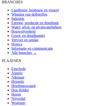
BRANCHES
Landbouw, bosbouw en visserij
Winning van delfstoffen
Industrie
Energie, productie en distributie
Water; afval- en afvalwaterbeheer
Bouwnijverheid
Groot- en detailhandel
Vervoer en opslag
Horeca
Informatie en communicatie
Alle branches →
PLAATSEN
Enschede
Almelo
Alkmaar
Hengelo
Heerhugowaard
Den Helder
Hoorn
Nijverdal
Wognum