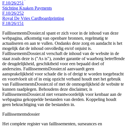
F.10/26/251
Stichting Knaken Payments
F.10/26/252
Royal De Vries Cardboardprinting
F.18/26/151
FaillissementsDossier.nl spant er zich voor in de inhoud van deze
webpagina, afkomstig van openbare bronnen, regelmatig te
actualiseren en aan te vullen. Ondanks deze zorg en aandacht is het
mogelijk dat de inhoud onvolledig en/of onjuist is.
FaillissementsDossier.nl verschaft de inhoud van de website in de
staat zoals deze is ("As is"), zonder garantie of waarborg betreffende
de deugdelijkheid, geschiktheid voor een bepaald doel of
anderszins. FaillissementsDossier.nl aanvaardt geen
aansprakelijkheid voor schade die is of dreigt te worden toegebracht
en voortvloeit uit of in enig opzicht verband houdt met het gebruik
van FaillissementsDossier.nl of met de onmogelijkheid de website te
kunnen raadplegen. Behoudens deze disclaimer, is
FaillissementsDossier.nl niet verantwoordelijk voor kenbaar aan de
webpagina gekoppelde bestanden van derden. Koppeling houdt
geen bekrachtiging van die bestanden in.
Faillissements
dossier
Het complete register van faillissementen, surseances en