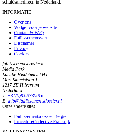
schuldsaneringen in Nederland.
INFORMATIE
Over ons
Widget voor je website
Contact & FAQ
Faillissementswet
Disclaimer
Privacy
Cookies
faillissementsdossier.nl
Media Park
Locatie Heideheuvel H1
Mart Smeetslaan 1
1217 ZE Hilversum
Nederland
T:
+31(0)85-3330016
E:
info@faillissementsdossier.nl
Onze andere sites
Faillissementsdossier
België
ProcédureCollective
Frankrijk
FAILLISSEMENTEN