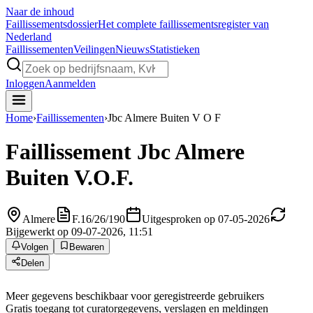
Naar de inhoud
Faillissements
dossier
Het complete faillissementsregister van
Nederland
Faillissementen
Veilingen
Nieuws
Statistieken
Inloggen
Aanmelden
Home
›
Faillissementen
›
Jbc Almere Buiten V O F
Faillissement
Jbc Almere
Buiten V.O.F.
Almere
F.16/26/190
Uitgesproken op 07-05-2026
Bijgewerkt op 09-07-2026, 11:51
Volgen
Bewaren
Delen
Meer gegevens beschikbaar voor geregistreerde gebruikers
Gratis toegang tot curatorgegevens, verslagen en meldingen