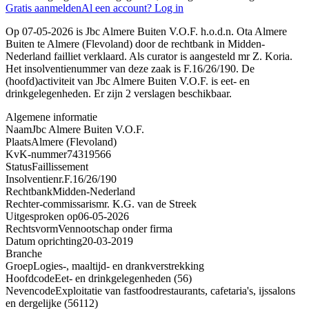
Gratis aanmelden
Al een account? Log in
Op 07-05-2026 is Jbc Almere Buiten V.O.F. h.o.d.n. Ota Almere
Buiten te Almere (Flevoland) door de rechtbank in Midden-
Nederland failliet verklaard. Als curator is aangesteld mr Z. Koria.
Het insolventienummer van deze zaak is F.16/26/190. De
(hoofd)activiteit van Jbc Almere Buiten V.O.F. is eet- en
drinkgelegenheden. Er zijn 2 verslagen beschikbaar.
Algemene informatie
Naam
Jbc Almere Buiten V.O.F.
Plaats
Almere (Flevoland)
KvK-nummer
74319566
Status
Faillissement
Insolventienr.
F.16/26/190
Rechtbank
Midden-Nederland
Rechter-commissaris
mr. K.G. van de Streek
Uitgesproken op
06-05-2026
Rechtsvorm
Vennootschap onder firma
Datum oprichting
20-03-2019
Branche
Groep
Logies-, maaltijd- en drankverstrekking
Hoofdcode
Eet- en drinkgelegenheden (56)
Nevencode
Exploitatie van fastfoodrestaurants, cafetaria's, ijssalons
en dergelijke (56112)