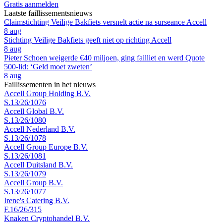
Gratis aanmelden
Laatste faillissementsnieuws
Claimstichting Veilige Bakfiets versnelt actie na surseance Accell
8 aug
Stichting Veilige Bakfiets geeft niet op richting Accell
8 aug
Pieter Schoen weigerde €40 miljoen, ging failliet en werd Quote
500-lid: ‘Geld moet zweten’
8 aug
Faillissementen in het nieuws
Accell Group Holding B.V.
S.13/26/1076
Accell Global B.V.
S.13/26/1080
Accell Nederland B.V.
S.13/26/1078
Accell Group Europe B.V.
S.13/26/1081
Accell Duitsland B.V.
S.13/26/1079
Accell Group B.V.
S.13/26/1077
Irene's Catering B.V.
F.16/26/315
Knaken Cryptohandel B.V.