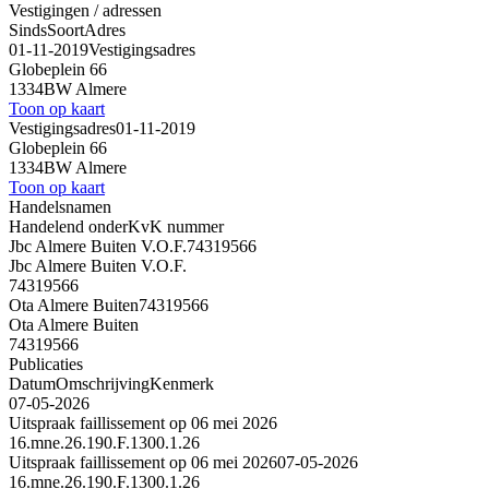
Vestigingen / adressen
Sinds
Soort
Adres
01-11-2019
Vestigingsadres
Globeplein 66
1334BW Almere
Toon op kaart
Vestigingsadres
01-11-2019
Globeplein 66
1334BW Almere
Toon op kaart
Handelsnamen
Handelend onder
KvK nummer
Jbc Almere Buiten V.O.F.
74319566
Jbc Almere Buiten V.O.F.
74319566
Ota Almere Buiten
74319566
Ota Almere Buiten
74319566
Publicaties
Datum
Omschrijving
Kenmerk
07-05-2026
Uitspraak faillissement op 06 mei 2026
16.mne.26.190.F.1300.1.26
Uitspraak faillissement op 06 mei 2026
07-05-2026
16.mne.26.190.F.1300.1.26