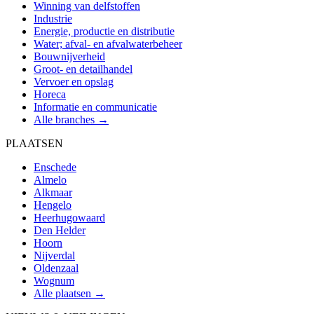
Winning van delfstoffen
Industrie
Energie, productie en distributie
Water; afval- en afvalwaterbeheer
Bouwnijverheid
Groot- en detailhandel
Vervoer en opslag
Horeca
Informatie en communicatie
Alle branches →
PLAATSEN
Enschede
Almelo
Alkmaar
Hengelo
Heerhugowaard
Den Helder
Hoorn
Nijverdal
Oldenzaal
Wognum
Alle plaatsen →