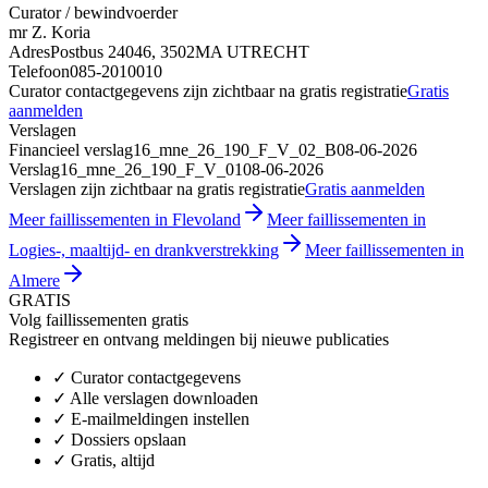
Curator / bewindvoerder
mr Z. Koria
Adres
Postbus 24046, 3502MA UTRECHT
Telefoon
085-2010010
Curator contactgegevens zijn zichtbaar na gratis registratie
Gratis
aanmelden
Verslagen
Financieel verslag
16_mne_26_190_F_V_02_B
08-06-2026
Verslag
16_mne_26_190_F_V_01
08-06-2026
Verslagen zijn zichtbaar na gratis registratie
Gratis aanmelden
Meer faillissementen in Flevoland
Meer faillissementen in
Logies-, maaltijd- en drankverstrekking
Meer faillissementen in
Almere
GRATIS
Volg faillissementen gratis
Registreer en ontvang meldingen bij nieuwe publicaties
✓
Curator contactgegevens
✓
Alle verslagen downloaden
✓
E-mailmeldingen instellen
✓
Dossiers opslaan
✓
Gratis, altijd