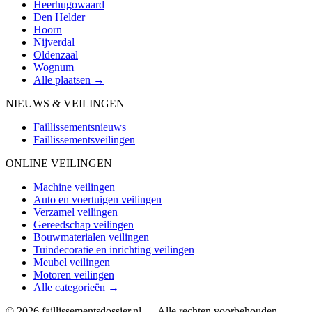
Heerhugowaard
Den Helder
Hoorn
Nijverdal
Oldenzaal
Wognum
Alle plaatsen →
NIEUWS & VEILINGEN
Faillissementsnieuws
Faillissementsveilingen
ONLINE VEILINGEN
Machine veilingen
Auto en voertuigen veilingen
Verzamel veilingen
Gereedschap veilingen
Bouwmaterialen veilingen
Tuindecoratie en inrichting veilingen
Meubel veilingen
Motoren veilingen
Alle categorieën →
© 2026 faillissementsdossier.nl — Alle rechten voorbehouden