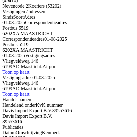
(49410)
Nevencode 2
Koeriers (53202)
Vestigingen / adressen
Sinds
Soort
Adres
01-08-2025
Correspondentieadres
Postbus 5519
6202XA MAASTRICHT
Correspondentieadres
01-08-2025
Postbus 5519
6202XA MAASTRICHT
01-08-2025
Vestigingsadres
Vliegveldweg 146
6199AD Maastricht-Airport
Toon op kaart
Vestigingsadres
01-08-2025
Vliegveldweg 146
6199AD Maastricht-Airport
Toon op kaart
Handelsnamen
Handelend onder
KvK nummer
Davis Import Export B.V.
89553616
Davis Import Export B.V.
89553616
Publicaties
Datum
Omschrijving
Kenmerk