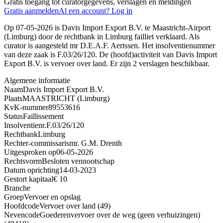
Gratis toegang tot curatorgegevens, verslagen en meldingen
Gratis aanmelden
Al een account? Log in
Op 07-05-2026 is Davis Import Export B.V. te Maastricht-Airport
(Limburg) door de rechtbank in Limburg failliet verklaard. Als
curator is aangesteld mr D.E.A.F. Aertssen. Het insolventienummer
van deze zaak is F.03/26/120. De (hoofd)activiteit van Davis Import
Export B.V. is vervoer over land. Er zijn 2 verslagen beschikbaar.
Algemene informatie
Naam
Davis Import Export B.V.
Plaats
MAASTRICHT (Limburg)
KvK-nummer
89553616
Status
Faillissement
Insolventienr.
F.03/26/120
Rechtbank
Limburg
Rechter-commissaris
mr. G.M. Drenth
Uitgesproken op
06-05-2026
Rechtsvorm
Besloten vennootschap
Datum oprichting
14-03-2023
Gestort kapitaal
€ 10
Branche
Groep
Vervoer en opslag
Hoofdcode
Vervoer over land (49)
Nevencode
Goederenvervoer over de weg (geen verhuizingen)