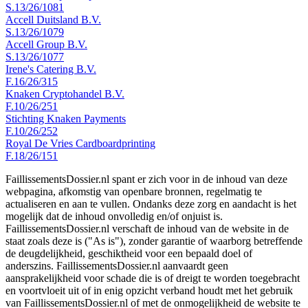
S.13/26/1081
Accell Duitsland B.V.
S.13/26/1079
Accell Group B.V.
S.13/26/1077
Irene's Catering B.V.
F.16/26/315
Knaken Cryptohandel B.V.
F.10/26/251
Stichting Knaken Payments
F.10/26/252
Royal De Vries Cardboardprinting
F.18/26/151
FaillissementsDossier.nl spant er zich voor in de inhoud van deze
webpagina, afkomstig van openbare bronnen, regelmatig te
actualiseren en aan te vullen. Ondanks deze zorg en aandacht is het
mogelijk dat de inhoud onvolledig en/of onjuist is.
FaillissementsDossier.nl verschaft de inhoud van de website in de
staat zoals deze is ("As is"), zonder garantie of waarborg betreffende
de deugdelijkheid, geschiktheid voor een bepaald doel of
anderszins. FaillissementsDossier.nl aanvaardt geen
aansprakelijkheid voor schade die is of dreigt te worden toegebracht
en voortvloeit uit of in enig opzicht verband houdt met het gebruik
van FaillissementsDossier.nl of met de onmogelijkheid de website te