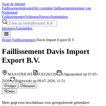
Naar de inhoud
Faillissements
dossier
Het complete faillissementsregister van
Nederland
Faillissementen
Veilingen
Nieuws
Statistieken
Inloggen
Aanmelden
Home
›
Faillissementen
›
Davis Import Export B V
Faillissement
Davis Import
Export B.V.
MAASTRICHT
F.03/26/120
Uitgesproken op 07-05-
2026
Bijgewerkt op 09-07-2026, 11:51
Volgen
Bewaren
Delen
Meer gegevens beschikbaar voor geregistreerde gebruikers