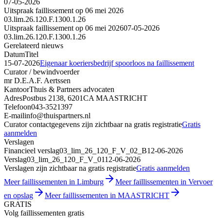
07-05-2026
Uitspraak faillissement op 06 mei 2026
03.lim.26.120.F.1300.1.26
Uitspraak faillissement op 06 mei 2026
07-05-2026
03.lim.26.120.F.1300.1.26
Gerelateerd nieuws
Datum
Titel
15-07-2026
Eigenaar koeriersbedrijf spoorloos na faillissement
Curator / bewindvoerder
mr D.E.A.F. Aertssen
Kantoor
Thuis & Partners advocaten
Adres
Postbus 2138, 6201CA MAASTRICHT
Telefoon
043-3521397
E-mail
info@thuispartners.nl
Curator contactgegevens zijn zichtbaar na gratis registratie
Gratis
aanmelden
Verslagen
Financieel verslag
03_lim_26_120_F_V_02_B
12-06-2026
Verslag
03_lim_26_120_F_V_01
12-06-2026
Verslagen zijn zichtbaar na gratis registratie
Gratis aanmelden
Meer faillissementen in Limburg
Meer faillissementen in Vervoer
en opslag
Meer faillissementen in MAASTRICHT
GRATIS
Volg faillissementen gratis