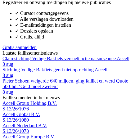
Registreer en ontvang meldingen bij nieuwe publicaties
✓
Curator contactgegevens
✓
Alle verslagen downloaden
✓
E-mailmeldingen instellen
✓
Dossiers opslaan
✓
Gratis, altijd
Gratis aanmelden
Laatste faillissementsnieuws
Claimstichting Veilige Bakfiets versnelt actie na surseance Accell
8 aug
Stichting Veilige Bakfiets geeft niet op richting Accell
8 aug
Pieter Schoen weigerde €40 miljoen, ging failliet en werd Quote
500-lid: ‘Geld moet zweten’
8 aug
Faillissementen in het nieuws
Accell Group Holding B.V.
S.13/26/1076
Accell Global B.V.
S.13/26/1080
Accell Nederland B.V.
S.13/26/1078
Accell Group Europe B.V.