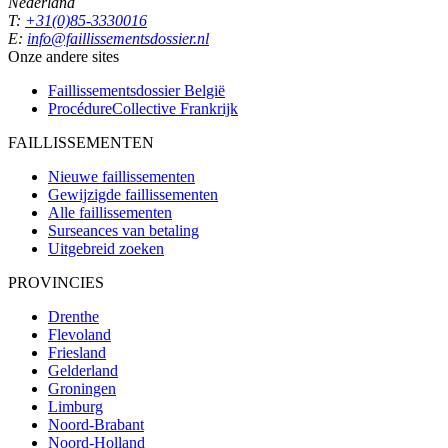
Nederland
T:
+31(0)85-3330016
E:
info@faillissementsdossier.nl
Onze andere sites
Faillissementsdossier
België
ProcédureCollective
Frankrijk
FAILLISSEMENTEN
Nieuwe faillissementen
Gewijzigde faillissementen
Alle faillissementen
Surseances van betaling
Uitgebreid zoeken
PROVINCIES
Drenthe
Flevoland
Friesland
Gelderland
Groningen
Limburg
Noord-Brabant
Noord-Holland