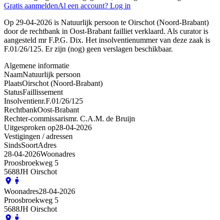
Gratis aanmelden
Al een account? Log in
Op 29-04-2026 is Natuurlijk persoon te Oirschot (Noord-Brabant)
door de rechtbank in Oost-Brabant failliet verklaard. Als curator is
aangesteld mr F.P.G. Dix. Het insolventienummer van deze zaak is
F.01/26/125. Er zijn (nog) geen verslagen beschikbaar.
Algemene informatie
Naam
Natuurlijk persoon
Plaats
Oirschot (Noord-Brabant)
Status
Faillissement
Insolventienr.
F.01/26/125
Rechtbank
Oost-Brabant
Rechter-commissaris
mr. C.A.M. de Bruijn
Uitgesproken op
28-04-2026
Vestigingen / adressen
Sinds
Soort
Adres
28-04-2026
Woonadres
Proosbroekweg 5
5688JH Oirschot
Woonadres
28-04-2026
Proosbroekweg 5
5688JH Oirschot