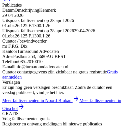
Publicaties
Datum
Omschrijving
Kenmerk
29-04-2026
Uitspraak faillissement op 28 april 2026
01.obr.26.125.F.1300.1.26
Uitspraak faillissement op 28 april 2026
29-04-2026
01.obr.26.125.F.1300.1.26
Curator / bewindvoerder
mr F.P.G. Dix
Kantoor
Turnaround Advocaten
Adres
Postbus 253, 5680AG BEST
Telefoon
085-2010010
E-mail
info@turnaroundadvocaten.nl
Curator contactgegevens zijn zichtbaar na gratis registratie
Gratis
aanmelden
Verslagen
Er zijn nog geen verslagen beschikbaar. Zodra de curator een
verslag publiceert, vind je het hier.
Meer faillissementen in Noord-Brabant
Meer faillissementen in
Oirschot
GRATIS
Volg faillissementen gratis
Registreer en ontvang meldingen bij nieuwe publicaties