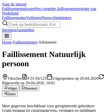
Naar de inhoud
Faillissements
dossier
Het complete faillissementsregister van
Nederland
Faillissementen
Veilingen
Nieuws
Statistieken
Inloggen
Aanmelden
Home
›
Faillissementen
›
Adriaansen
Faillissement
Natuurlijk
persoon
Oirschot
F.01/26/125
Uitgesproken op 29-04-2026
Bijgewerkt op 29-04-2026, 10:02
Volgen
Bewaren
Delen
Meer gegevens beschikbaar voor geregistreerde gebruikers
Gratis toegang tot curatorgegevens, verslagen en meldingen