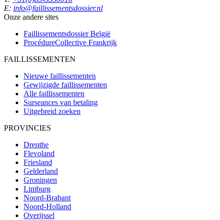
E:
info@faillissementsdossier.nl
Onze andere sites
Faillissementsdossier
België
ProcédureCollective
Frankrijk
FAILLISSEMENTEN
Nieuwe faillissementen
Gewijzigde faillissementen
Alle faillissementen
Surseances van betaling
Uitgebreid zoeken
PROVINCIES
Drenthe
Flevoland
Friesland
Gelderland
Groningen
Limburg
Noord-Brabant
Noord-Holland
Overijssel