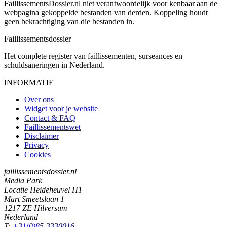
FaillissementsDossier.nl niet verantwoordelijk voor kenbaar aan de
webpagina gekoppelde bestanden van derden. Koppeling houdt
geen bekrachtiging van die bestanden in.
Faillissements
dossier
Het complete register van faillissementen, surseances en
schuldsaneringen in Nederland.
INFORMATIE
Over ons
Widget voor je website
Contact & FAQ
Faillissementswet
Disclaimer
Privacy
Cookies
faillissementsdossier.nl
Media Park
Locatie Heideheuvel H1
Mart Smeetslaan 1
1217 ZE Hilversum
Nederland
T:
+31(0)85-3330016