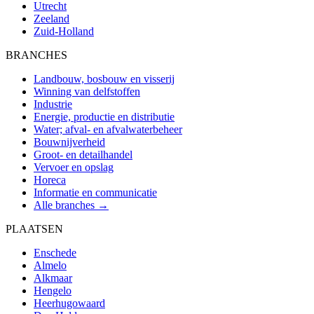
Utrecht
Zeeland
Zuid-Holland
BRANCHES
Landbouw, bosbouw en visserij
Winning van delfstoffen
Industrie
Energie, productie en distributie
Water; afval- en afvalwaterbeheer
Bouwnijverheid
Groot- en detailhandel
Vervoer en opslag
Horeca
Informatie en communicatie
Alle branches →
PLAATSEN
Enschede
Almelo
Alkmaar
Hengelo
Heerhugowaard