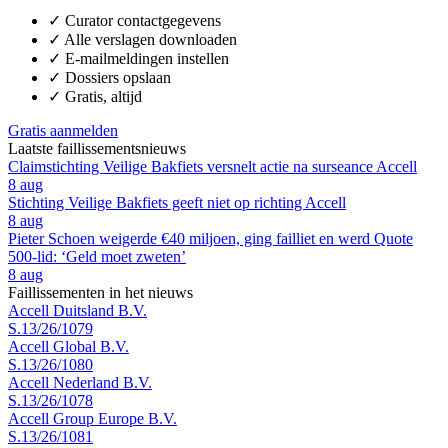
✓
Curator contactgegevens
✓
Alle verslagen downloaden
✓
E-mailmeldingen instellen
✓
Dossiers opslaan
✓
Gratis, altijd
Gratis aanmelden
Laatste faillissementsnieuws
Claimstichting Veilige Bakfiets versnelt actie na surseance Accell
8 aug
Stichting Veilige Bakfiets geeft niet op richting Accell
8 aug
Pieter Schoen weigerde €40 miljoen, ging failliet en werd Quote
500-lid: ‘Geld moet zweten’
8 aug
Faillissementen in het nieuws
Accell Duitsland B.V.
S.13/26/1079
Accell Global B.V.
S.13/26/1080
Accell Nederland B.V.
S.13/26/1078
Accell Group Europe B.V.
S.13/26/1081