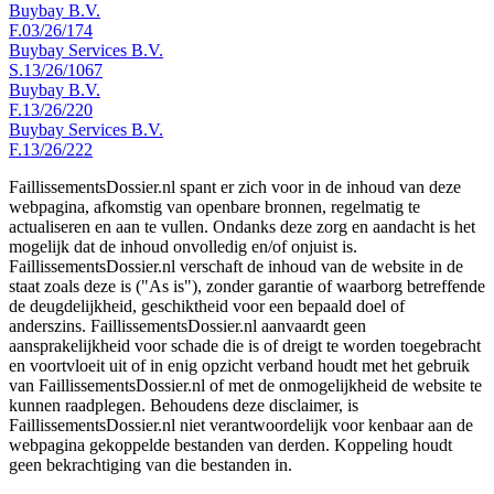
Buybay B.V.
F.03/26/174
Buybay Services B.V.
S.13/26/1067
Buybay B.V.
F.13/26/220
Buybay Services B.V.
F.13/26/222
FaillissementsDossier.nl spant er zich voor in de inhoud van deze
webpagina, afkomstig van openbare bronnen, regelmatig te
actualiseren en aan te vullen. Ondanks deze zorg en aandacht is het
mogelijk dat de inhoud onvolledig en/of onjuist is.
FaillissementsDossier.nl verschaft de inhoud van de website in de
staat zoals deze is ("As is"), zonder garantie of waarborg betreffende
de deugdelijkheid, geschiktheid voor een bepaald doel of
anderszins. FaillissementsDossier.nl aanvaardt geen
aansprakelijkheid voor schade die is of dreigt te worden toegebracht
en voortvloeit uit of in enig opzicht verband houdt met het gebruik
van FaillissementsDossier.nl of met de onmogelijkheid de website te
kunnen raadplegen. Behoudens deze disclaimer, is
FaillissementsDossier.nl niet verantwoordelijk voor kenbaar aan de
webpagina gekoppelde bestanden van derden. Koppeling houdt
geen bekrachtiging van die bestanden in.