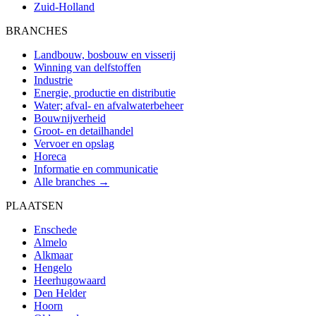
Zuid-Holland
BRANCHES
Landbouw, bosbouw en visserij
Winning van delfstoffen
Industrie
Energie, productie en distributie
Water; afval- en afvalwaterbeheer
Bouwnijverheid
Groot- en detailhandel
Vervoer en opslag
Horeca
Informatie en communicatie
Alle branches →
PLAATSEN
Enschede
Almelo
Alkmaar
Hengelo
Heerhugowaard
Den Helder
Hoorn