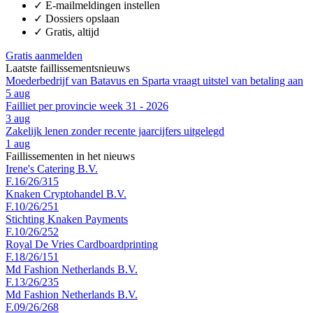
✓
E-mailmeldingen instellen
✓
Dossiers opslaan
✓
Gratis, altijd
Gratis aanmelden
Laatste faillissementsnieuws
Moederbedrijf van Batavus en Sparta vraagt uitstel van betaling aan
5 aug
Failliet per provincie week 31 - 2026
3 aug
Zakelijk lenen zonder recente jaarcijfers uitgelegd
1 aug
Faillissementen in het nieuws
Irene's Catering B.V.
F.16/26/315
Knaken Cryptohandel B.V.
F.10/26/251
Stichting Knaken Payments
F.10/26/252
Royal De Vries Cardboardprinting
F.18/26/151
Md Fashion Netherlands B.V.
F.13/26/235
Md Fashion Netherlands B.V.
F.09/26/268