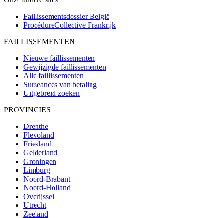
Faillissementsdossier
België
ProcédureCollective
Frankrijk
FAILLISSEMENTEN
Nieuwe faillissementen
Gewijzigde faillissementen
Alle faillissementen
Surseances van betaling
Uitgebreid zoeken
PROVINCIES
Drenthe
Flevoland
Friesland
Gelderland
Groningen
Limburg
Noord-Brabant
Noord-Holland
Overijssel
Utrecht
Zeeland