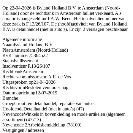
Op 22-04-2026 is Byland Holland B.V. te Amsterdam (Noord-
Holland) door de rechtbank in Amsterdam failliet verklaard. Als
curator is aangesteld mr I.A.W. Been. Het insolventienummer van
deze zaak is F.13/26/107. De (hoofd)activiteit van Byland Holland
B.V. is detailhandel (niet in auto’s). Er zijn 2 verslagen beschikbaar.
Algemene informatie
Naam
Byland Holland B.V.
Plaats
Amsterdam (Noord-Holland)
KvK-nummer
75364522
Status
Faillissement
Insolventienr.
F.13/26/107
Rechtbank
Amsterdam
Rechter-commissaris
mr. A.E. de Vos
Uitgesproken op
21-04-2026
Rechtsvorm
Besloten vennootschap
Datum oprichting
12-07-2019
Branche
Groep
Groot- en detailhandel; reparatie van auto's
Hoofdcode
Detailhandel (niet in auto’s) (47)
Nevencode
Winkels in bovenkleding en mode-artikelen (algemeen
assortiment) (47713)
Nevencode 2
Arbeidsbemiddeling (78100)
Vestigingen / adressen