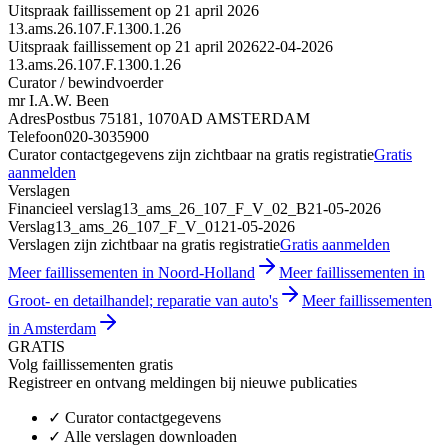
Uitspraak faillissement op 21 april 2026
13.ams.26.107.F.1300.1.26
Uitspraak faillissement op 21 april 2026
22-04-2026
13.ams.26.107.F.1300.1.26
Curator / bewindvoerder
mr I.A.W. Been
Adres
Postbus 75181, 1070AD AMSTERDAM
Telefoon
020-3035900
Curator contactgegevens zijn zichtbaar na gratis registratie
Gratis
aanmelden
Verslagen
Financieel verslag
13_ams_26_107_F_V_02_B
21-05-2026
Verslag
13_ams_26_107_F_V_01
21-05-2026
Verslagen zijn zichtbaar na gratis registratie
Gratis aanmelden
Meer faillissementen in Noord-Holland
Meer faillissementen in
Groot- en detailhandel; reparatie van auto's
Meer faillissementen
in Amsterdam
GRATIS
Volg faillissementen gratis
Registreer en ontvang meldingen bij nieuwe publicaties
✓
Curator contactgegevens
✓
Alle verslagen downloaden