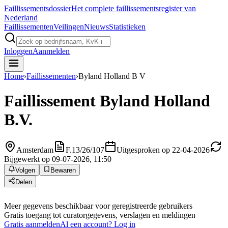
Faillissements
dossier
Het complete faillissementsregister van
Nederland
Faillissementen
Veilingen
Nieuws
Statistieken
Inloggen
Aanmelden
Home
›
Faillissementen
›
Byland Holland B V
Faillissement
Byland Holland
B.V.
Amsterdam
F.13/26/107
Uitgesproken op 22-04-2026
Bijgewerkt op 09-07-2026, 11:50
Volgen
Bewaren
Delen
Meer gegevens beschikbaar voor geregistreerde gebruikers
Gratis toegang tot curatorgegevens, verslagen en meldingen
Gratis aanmelden
Al een account? Log in