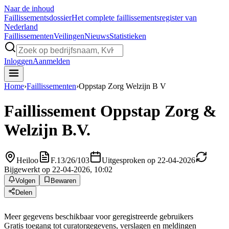
Naar de inhoud
Faillissements
dossier
Het complete faillissementsregister van
Nederland
Faillissementen
Veilingen
Nieuws
Statistieken
Inloggen
Aanmelden
Home
›
Faillissementen
›
Oppstap Zorg Welzijn B V
Faillissement
Oppstap Zorg &
Welzijn B.V.
Heiloo
F.13/26/103
Uitgesproken op 22-04-2026
Bijgewerkt op 22-04-2026, 10:02
Volgen
Bewaren
Delen
Meer gegevens beschikbaar voor geregistreerde gebruikers
Gratis toegang tot curatorgegevens, verslagen en meldingen