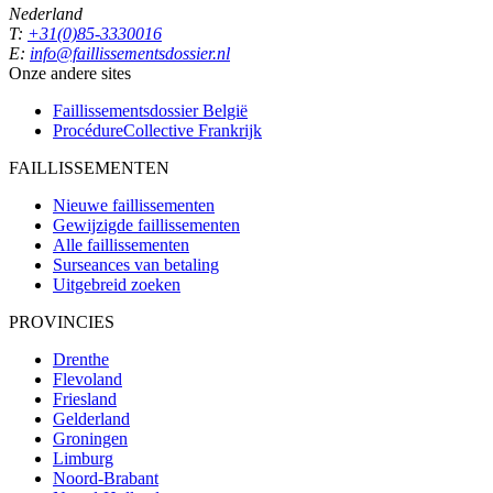
Nederland
T:
+31(0)85-3330016
E:
info@faillissementsdossier.nl
Onze andere sites
Faillissementsdossier
België
ProcédureCollective
Frankrijk
FAILLISSEMENTEN
Nieuwe faillissementen
Gewijzigde faillissementen
Alle faillissementen
Surseances van betaling
Uitgebreid zoeken
PROVINCIES
Drenthe
Flevoland
Friesland
Gelderland
Groningen
Limburg
Noord-Brabant