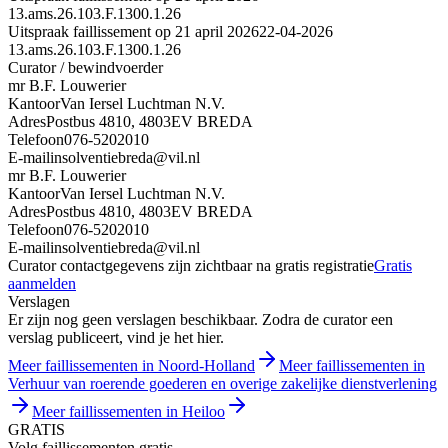
13.ams.26.103.F.1300.1.26
Uitspraak faillissement op 21 april 2026
22-04-2026
13.ams.26.103.F.1300.1.26
Curator / bewindvoerder
mr B.F. Louwerier
Kantoor
Van Iersel Luchtman N.V.
Adres
Postbus 4810, 4803EV BREDA
Telefoon
076-5202010
E-mail
insolventiebreda@vil.nl
mr B.F. Louwerier
Kantoor
Van Iersel Luchtman N.V.
Adres
Postbus 4810, 4803EV BREDA
Telefoon
076-5202010
E-mail
insolventiebreda@vil.nl
Curator contactgegevens zijn zichtbaar na gratis registratie
Gratis
aanmelden
Verslagen
Er zijn nog geen verslagen beschikbaar. Zodra de curator een
verslag publiceert, vind je het hier.
Meer faillissementen in Noord-Holland
Meer faillissementen in
Verhuur van roerende goederen en overige zakelijke dienstverlening
Meer faillissementen in Heiloo
GRATIS
Volg faillissementen gratis