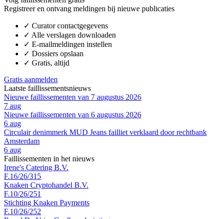
Registreer en ontvang meldingen bij nieuwe publicaties
✓
Curator contactgegevens
✓
Alle verslagen downloaden
✓
E-mailmeldingen instellen
✓
Dossiers opslaan
✓
Gratis, altijd
Gratis aanmelden
Laatste faillissementsnieuws
Nieuwe faillissementen van 7 augustus 2026
7 aug
Nieuwe faillissementen van 6 augustus 2026
6 aug
Circulair denimmerk MUD Jeans failliet verklaard door rechtbank
Amsterdam
6 aug
Faillissementen in het nieuws
Irene's Catering B.V.
F.16/26/315
Knaken Cryptohandel B.V.
F.10/26/251
Stichting Knaken Payments
F.10/26/252