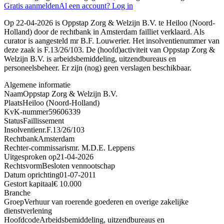
Gratis aanmelden
Al een account? Log in
Op 22-04-2026 is Oppstap Zorg & Welzijn B.V. te Heiloo (Noord-
Holland) door de rechtbank in Amsterdam failliet verklaard. Als
curator is aangesteld mr B.F. Louwerier. Het insolventienummer van
deze zaak is F.13/26/103. De (hoofd)activiteit van Oppstap Zorg &
Welzijn B.V. is arbeidsbemiddeling, uitzendbureaus en
personeelsbeheer. Er zijn (nog) geen verslagen beschikbaar.
Algemene informatie
Naam
Oppstap Zorg & Welzijn B.V.
Plaats
Heiloo (Noord-Holland)
KvK-nummer
59606339
Status
Faillissement
Insolventienr.
F.13/26/103
Rechtbank
Amsterdam
Rechter-commissaris
mr. M.D.E. Leppens
Uitgesproken op
21-04-2026
Rechtsvorm
Besloten vennootschap
Datum oprichting
01-07-2011
Gestort kapitaal
€ 10.000
Branche
Groep
Verhuur van roerende goederen en overige zakelijke
dienstverlening
Hoofdcode
Arbeidsbemiddeling, uitzendbureaus en