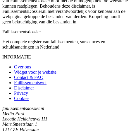
van FaillissementsDossier.nl of met de onmogelijkheid de website te
kunnen raadplegen. Behoudens deze disclaimer, is
FaillissementsDossier.nl niet verantwoordelijk voor kenbaar aan de
webpagina gekoppelde bestanden van derden. Koppeling houdt
geen bekrachtiging van die bestanden in.
Faillissements
dossier
Het complete register van faillissementen, surseances en
schuldsaneringen in Nederland.
INFORMATIE
Over ons
Widget voor je website
Contact & FAQ
Faillissementswet
Disclaimer
Privacy
Cookies
faillissementsdossier.nl
Media Park
Locatie Heideheuvel H1
Mart Smeetslaan 1
1217 ZE Hilversum