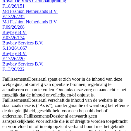
Royal De Vries Cardboardprinting
F.18/26/151
Md Fashion Netherlands B.V.
F.13/26/235
Md Fashion Netherlands B.V.
F.09/26/268
Buybay B.V.
F.03/26/174
Buybay Services B.V.
S.13/26/1067
Buybay B.V.
F.13/26/220
Buybay Services B.V.
F.13/26/222
FaillissementsDossier.nl spant er zich voor in de inhoud van deze
webpagina, afkomstig van openbare bronnen, regelmatig te
actualiseren en aan te vullen. Ondanks deze zorg en aandacht is het
mogelijk dat de inhoud onvolledig en/of onjuist is.
FaillissementsDossier.nl verschaft de inhoud van de website in de
staat zoals deze is ("As is"), zonder garantie of waarborg betreffende
de deugdelijkheid, geschiktheid voor een bepaald doel of
anderszins. FaillissementsDossier.nl aanvaardt geen
aansprakelijkheid voor schade die is of dreigt te worden toegebracht
en voortvloeit uit of in enig opzicht verband houdt met het gebruik