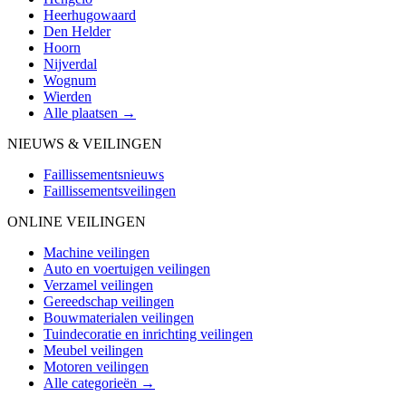
Heerhugowaard
Den Helder
Hoorn
Nijverdal
Wognum
Wierden
Alle plaatsen →
NIEUWS & VEILINGEN
Faillissementsnieuws
Faillissementsveilingen
ONLINE VEILINGEN
Machine veilingen
Auto en voertuigen veilingen
Verzamel veilingen
Gereedschap veilingen
Bouwmaterialen veilingen
Tuindecoratie en inrichting veilingen
Meubel veilingen
Motoren veilingen
Alle categorieën →