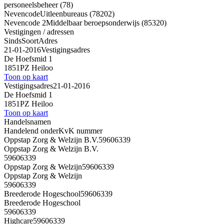
personeelsbeheer (78)
Nevencode
Uitleenbureaus (78202)
Nevencode 2
Middelbaar beroepsonderwijs (85320)
Vestigingen / adressen
Sinds
Soort
Adres
21-01-2016
Vestigingsadres
De Hoefsmid 1
1851PZ Heiloo
Toon op kaart
Vestigingsadres
21-01-2016
De Hoefsmid 1
1851PZ Heiloo
Toon op kaart
Handelsnamen
Handelend onder
KvK nummer
Oppstap Zorg & Welzijn B.V.
59606339
Oppstap Zorg & Welzijn B.V.
59606339
Oppstap Zorg & Welzijn
59606339
Oppstap Zorg & Welzijn
59606339
Breederode Hogeschool
59606339
Breederode Hogeschool
59606339
Highcare
59606339