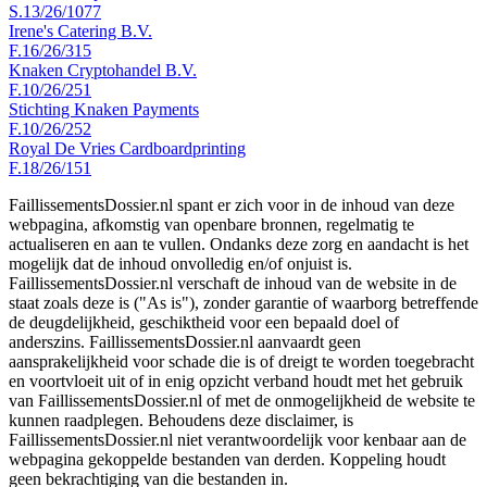
S.13/26/1077
Irene's Catering B.V.
F.16/26/315
Knaken Cryptohandel B.V.
F.10/26/251
Stichting Knaken Payments
F.10/26/252
Royal De Vries Cardboardprinting
F.18/26/151
FaillissementsDossier.nl spant er zich voor in de inhoud van deze
webpagina, afkomstig van openbare bronnen, regelmatig te
actualiseren en aan te vullen. Ondanks deze zorg en aandacht is het
mogelijk dat de inhoud onvolledig en/of onjuist is.
FaillissementsDossier.nl verschaft de inhoud van de website in de
staat zoals deze is ("As is"), zonder garantie of waarborg betreffende
de deugdelijkheid, geschiktheid voor een bepaald doel of
anderszins. FaillissementsDossier.nl aanvaardt geen
aansprakelijkheid voor schade die is of dreigt te worden toegebracht
en voortvloeit uit of in enig opzicht verband houdt met het gebruik
van FaillissementsDossier.nl of met de onmogelijkheid de website te
kunnen raadplegen. Behoudens deze disclaimer, is
FaillissementsDossier.nl niet verantwoordelijk voor kenbaar aan de
webpagina gekoppelde bestanden van derden. Koppeling houdt
geen bekrachtiging van die bestanden in.