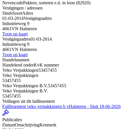
Nevencode
Pakken, sorteren e.d. in loon (82920)
Vestigingen / adressen
Sinds
Soort
Adres
01-03-2014
Vestigingsadres
Industrieweg 9
4661VN Halsteren
Toon op kaart
Vestigingsadres
01-03-2014
Industrieweg 9
4661VN Halsteren
Toon op kaart
Handelsnamen
Handelend onder
KvK nummer
Veko Verpakkingen
53457455
Veko Verpakkingen
53457455
Veko Verpakkingen B.V.
53457455
Veko Verpakkingen B.V.
53457455
Veilingen uit dit faillissement
Faillissement veko verpakkingen b v
Halsteren · Sluit 18-06-2026
Publicaties
Datum
Omschrijving
Kenmerk