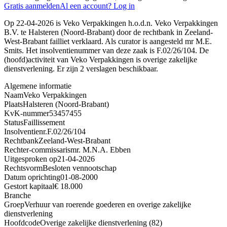
Gratis aanmelden
Al een account? Log in
Op 22-04-2026 is Veko Verpakkingen h.o.d.n. Veko Verpakkingen
B.V. te Halsteren (Noord-Brabant) door de rechtbank in Zeeland-
West-Brabant failliet verklaard. Als curator is aangesteld mr M.E.
Smits. Het insolventienummer van deze zaak is F.02/26/104. De
(hoofd)activiteit van Veko Verpakkingen is overige zakelijke
dienstverlening. Er zijn 2 verslagen beschikbaar.
Algemene informatie
Naam
Veko Verpakkingen
Plaats
Halsteren (Noord-Brabant)
KvK-nummer
53457455
Status
Faillissement
Insolventienr.
F.02/26/104
Rechtbank
Zeeland-West-Brabant
Rechter-commissaris
mr. M.N.A. Ebben
Uitgesproken op
21-04-2026
Rechtsvorm
Besloten vennootschap
Datum oprichting
01-08-2000
Gestort kapitaal
€ 18.000
Branche
Groep
Verhuur van roerende goederen en overige zakelijke
dienstverlening
Hoofdcode
Overige zakelijke dienstverlening (82)