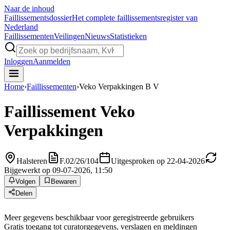
Naar de inhoud
Faillissements
dossier
Het complete faillissementsregister van
Nederland
Faillissementen
Veilingen
Nieuws
Statistieken
Inloggen
Aanmelden
Home
›
Faillissementen
›
Veko Verpakkingen B V
Faillissement
Veko
Verpakkingen
Halsteren
F.02/26/104
Uitgesproken op 22-04-2026
Bijgewerkt op 09-07-2026, 11:50
Volgen
Bewaren
Delen
Meer gegevens beschikbaar voor geregistreerde gebruikers
Gratis toegang tot curatorgegevens, verslagen en meldingen