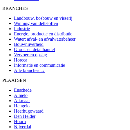
BRANCHES
Landbouw, bosbouw en visserij
Winning van delfstoffen
Industrie
Energie, productie en distributie
Water; afval- en afvalwaterbeheer
Bouwnijverheid
Groot- en detailhandel
Vervoer en opslag
Horeca
Informatie en communicatie
Alle branches →
PLAATSEN
Enschede
Almelo
Alkmaar
Hengelo
Heerhugowaard
Den Helder
Hoorn
Nijverdal