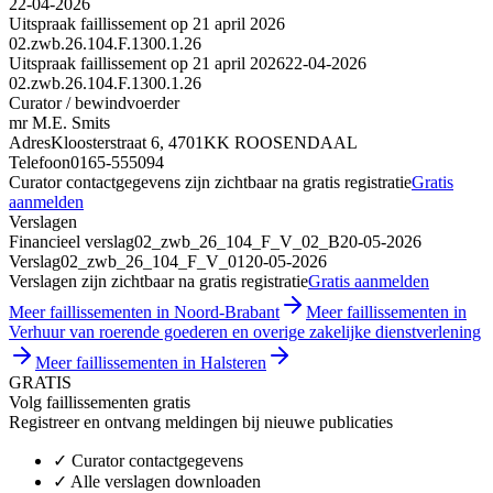
22-04-2026
Uitspraak faillissement op 21 april 2026
02.zwb.26.104.F.1300.1.26
Uitspraak faillissement op 21 april 2026
22-04-2026
02.zwb.26.104.F.1300.1.26
Curator / bewindvoerder
mr M.E. Smits
Adres
Kloosterstraat 6, 4701KK ROOSENDAAL
Telefoon
0165-555094
Curator contactgegevens zijn zichtbaar na gratis registratie
Gratis
aanmelden
Verslagen
Financieel verslag
02_zwb_26_104_F_V_02_B
20-05-2026
Verslag
02_zwb_26_104_F_V_01
20-05-2026
Verslagen zijn zichtbaar na gratis registratie
Gratis aanmelden
Meer faillissementen in Noord-Brabant
Meer faillissementen in
Verhuur van roerende goederen en overige zakelijke dienstverlening
Meer faillissementen in Halsteren
GRATIS
Volg faillissementen gratis
Registreer en ontvang meldingen bij nieuwe publicaties
✓
Curator contactgegevens
✓
Alle verslagen downloaden