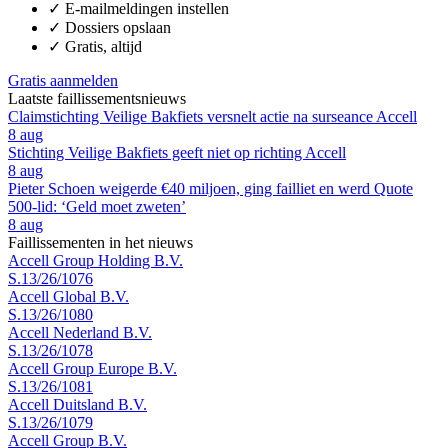
✓
E-mailmeldingen instellen
✓
Dossiers opslaan
✓
Gratis, altijd
Gratis aanmelden
Laatste faillissementsnieuws
Claimstichting Veilige Bakfiets versnelt actie na surseance Accell
8 aug
Stichting Veilige Bakfiets geeft niet op richting Accell
8 aug
Pieter Schoen weigerde €40 miljoen, ging failliet en werd Quote
500-lid: ‘Geld moet zweten’
8 aug
Faillissementen in het nieuws
Accell Group Holding B.V.
S.13/26/1076
Accell Global B.V.
S.13/26/1080
Accell Nederland B.V.
S.13/26/1078
Accell Group Europe B.V.
S.13/26/1081
Accell Duitsland B.V.
S.13/26/1079
Accell Group B.V.