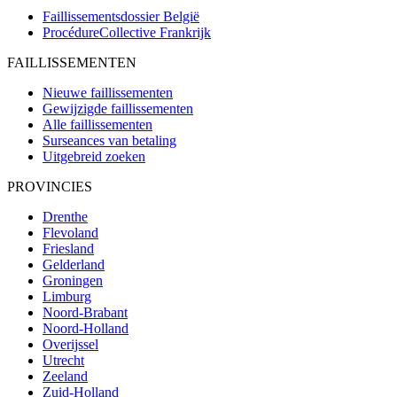
Faillissementsdossier
België
ProcédureCollective
Frankrijk
FAILLISSEMENTEN
Nieuwe faillissementen
Gewijzigde faillissementen
Alle faillissementen
Surseances van betaling
Uitgebreid zoeken
PROVINCIES
Drenthe
Flevoland
Friesland
Gelderland
Groningen
Limburg
Noord-Brabant
Noord-Holland
Overijssel
Utrecht
Zeeland
Zuid-Holland