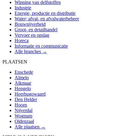
Winning van delfstoffen
Industrie
Energie, productie en distributie
Water; afval- en afvalwaterbeheer
Bouwnijverheid
Groot- en detailhandel
Vervoer en opslag
Horeca
Informatie en communicatie
Alle branches →
PLAATSEN
Enschede
Almelo
Alkmaar
Hengelo
Heerhugowaard
Den Helder
Hoorn
Nijverdal
Wognum
Oldenzaal
Alle plaatsen →