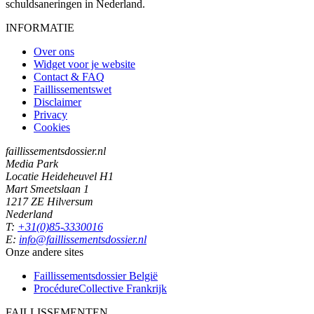
schuldsaneringen in Nederland.
INFORMATIE
Over ons
Widget voor je website
Contact & FAQ
Faillissementswet
Disclaimer
Privacy
Cookies
faillissementsdossier.nl
Media Park
Locatie Heideheuvel H1
Mart Smeetslaan 1
1217 ZE Hilversum
Nederland
T:
+31(0)85-3330016
E:
info@faillissementsdossier.nl
Onze andere sites
Faillissementsdossier
België
ProcédureCollective
Frankrijk
FAILLISSEMENTEN