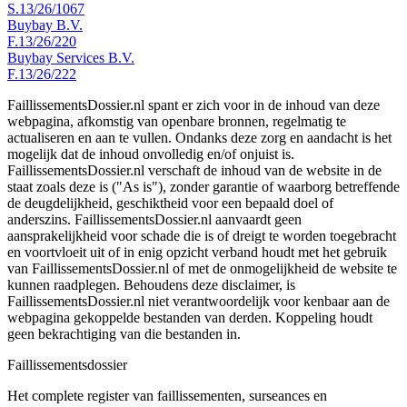
S.13/26/1067
Buybay B.V.
F.13/26/220
Buybay Services B.V.
F.13/26/222
FaillissementsDossier.nl spant er zich voor in de inhoud van deze
webpagina, afkomstig van openbare bronnen, regelmatig te
actualiseren en aan te vullen. Ondanks deze zorg en aandacht is het
mogelijk dat de inhoud onvolledig en/of onjuist is.
FaillissementsDossier.nl verschaft de inhoud van de website in de
staat zoals deze is ("As is"), zonder garantie of waarborg betreffende
de deugdelijkheid, geschiktheid voor een bepaald doel of
anderszins. FaillissementsDossier.nl aanvaardt geen
aansprakelijkheid voor schade die is of dreigt te worden toegebracht
en voortvloeit uit of in enig opzicht verband houdt met het gebruik
van FaillissementsDossier.nl of met de onmogelijkheid de website te
kunnen raadplegen. Behoudens deze disclaimer, is
FaillissementsDossier.nl niet verantwoordelijk voor kenbaar aan de
webpagina gekoppelde bestanden van derden. Koppeling houdt
geen bekrachtiging van die bestanden in.
Faillissements
dossier
Het complete register van faillissementen, surseances en