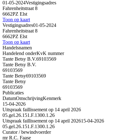
01-05-2024
Vestigingsadres
Fahrenheitstraat 8
6662PZ Elst
Toon op kaart
Vestigingsadres
01-05-2024
Fahrenheitstraat 8
6662PZ Elst
Toon op kaart
Handelsnamen
Handelend onder
KvK nummer
Tante Betsy B.V.
69103569
Tante Betsy B.V.
69103569
Tante Betsy
69103569
Tante Betsy
69103569
Publicaties
Datum
Omschrijving
Kenmerk
15-04-2026
Uitspraak faillissement op 14 april 2026
05.gel.26.151.F.1300.1.26
Uitspraak faillissement op 14 april 2026
15-04-2026
05.gel.26.151.F.1300.1.26
Curator / bewindvoerder
mr R.C. Faase