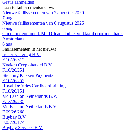
Gratis aanmelden
Laatste faillissementsnieuws
Nieuwe faillissementen van 7 augustus 2026
7 aug
Nieuwe faillissementen van 6 augustus 2026
6 aug
Circulair denimmerk MUD Jeans failliet verklaard door rechtbank
Amsterdam
6 aug
Faillissementen in het nieuws
Irene's Catering B.V.
F.16/26/315
Knaken Cryptohandel B.V.
F.10/26/251
Stichting Knaken Payments
F.10/26/252
Royal De Vries Cardboardprinting
F.18/26/151
Md Fashion Netherlands B.V.
F.13/26/235
Md Fashion Netherlands B.V.
F.09/26/268
Buybay B.V.
F.03/26/174
Buybay Services B.V.