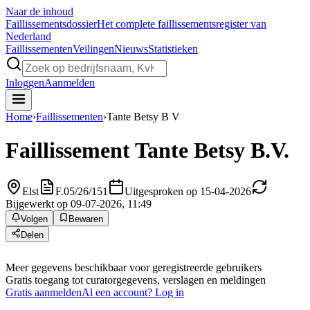
Naar de inhoud
Faillissements
dossier
Het complete faillissementsregister van
Nederland
Faillissementen
Veilingen
Nieuws
Statistieken
Inloggen
Aanmelden
Home
›
Faillissementen
›
Tante Betsy B V
Faillissement
Tante Betsy B.V.
Elst
F.05/26/151
Uitgesproken op 15-04-2026
Bijgewerkt op 09-07-2026, 11:49
Volgen
Bewaren
Delen
Meer gegevens beschikbaar voor geregistreerde gebruikers
Gratis toegang tot curatorgegevens, verslagen en meldingen
Gratis aanmelden
Al een account? Log in