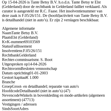
Op 15-04-2026 is Tante Betsy B.V. h.o.d.n. Tante Betsy te Elst
(Gelderland) door de rechtbank in Gelderland failliet verklaard. Als
curator is aangesteld mr R.C. Faase. Het insolventienummer van
deze zaak is F.05/26/151. De (hoofd)activiteit van Tante Betsy B.V.
is detailhandel (niet in auto’s). Er zijn 2 verslagen beschikbaar.
Algemene informatie
Naam
Tante Betsy B.V.
Plaats
Elst (Gelderland)
KvK-nummer
69103569
Status
Faillissement
Insolventienr.
F.05/26/151
Rechtbank
Gelderland
Rechter-commissaris
mr. S. Boot
Uitgesproken op
14-04-2026
Rechtsvorm
Besloten vennootschap
Datum oprichting
01-01-2003
Gestort kapitaal
€ 1.000
Branche
Groep
Groot- en detailhandel; reparatie van auto's
Hoofdcode
Detailhandel (niet in auto’s) (47)
Nevencode
Winkels in bovenkleding en mode-artikelen (algemeen
assortiment) (47713)
Vestigingen / adressen
Sinds
Soort
Adres