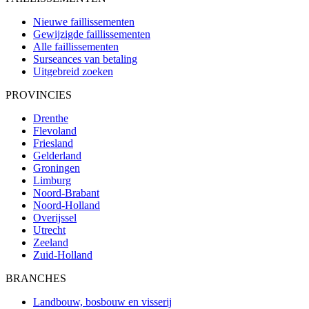
Nieuwe faillissementen
Gewijzigde faillissementen
Alle faillissementen
Surseances van betaling
Uitgebreid zoeken
PROVINCIES
Drenthe
Flevoland
Friesland
Gelderland
Groningen
Limburg
Noord-Brabant
Noord-Holland
Overijssel
Utrecht
Zeeland
Zuid-Holland
BRANCHES
Landbouw, bosbouw en visserij