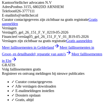
Kantoor
Stellicher advocaten N.V
Adres
Postbus 3155, 6802DD ARNHEM
Telefoon
026-3777111
E-mail
info@stellicher.nl
Curator contactgegevens zijn zichtbaar na gratis registratie
Gratis
aanmelden
Verslagen
Verslag
05_gel_26_151_F_V_02
19-05-2026
Financieel verslag
05_gel_26_151_F_V_01_B
19-05-2026
Verslagen zijn zichtbaar na gratis registratie
Gratis aanmelden
Meer faillissementen in Gelderland
Meer faillissementen in
Groot- en detailhandel; reparatie van auto's
Meer faillissementen
in Elst
GRATIS
Volg faillissementen gratis
Registreer en ontvang meldingen bij nieuwe publicaties
✓
Curator contactgegevens
✓
Alle verslagen downloaden
✓
E-mailmeldingen instellen
✓
Dossiers opslaan
✓
Gratis, altijd