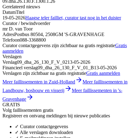
09.dha.26.130.F.1300.1.26
Gerelateerd nieuws
Datum
Titel
19-05-2026
Haagse teler failliet, curator tast nog in het duister
Curator / bewindvoerder
mr D. van Toor
Adres
Postbus 80504, 2508GM 'S-GRAVENHAGE
Telefoon
088-3368800
Curator contactgegevens zijn zichtbaar na gratis registratie
Gratis
aanmelden
Verslagen
Verslag
09_dha_26_130_F_V_02
13-05-2026
Financieel verslag
09_dha_26_130_F_V_01_B
13-05-2026
Verslagen zijn zichtbaar na gratis registratie
Gratis aanmelden
Meer faillissementen in Zuid-Holland
Meer faillissementen in
Landbouw, bosbouw en visserij
Meer faillissementen in 's-
Gravenhage
GRATIS
Volg faillissementen gratis
Registreer en ontvang meldingen bij nieuwe publicaties
✓
Curator contactgegevens
✓
Alle verslagen downloaden