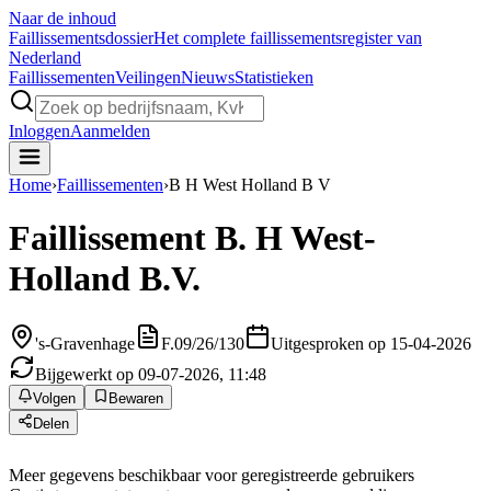
Naar de inhoud
Faillissements
dossier
Het complete faillissementsregister van
Nederland
Faillissementen
Veilingen
Nieuws
Statistieken
Inloggen
Aanmelden
Home
›
Faillissementen
›
B H West Holland B V
Faillissement
B. H West-
Holland B.V.
's-Gravenhage
F.09/26/130
Uitgesproken op 15-04-2026
Bijgewerkt op 09-07-2026, 11:48
Volgen
Bewaren
Delen
Meer gegevens beschikbaar voor geregistreerde gebruikers