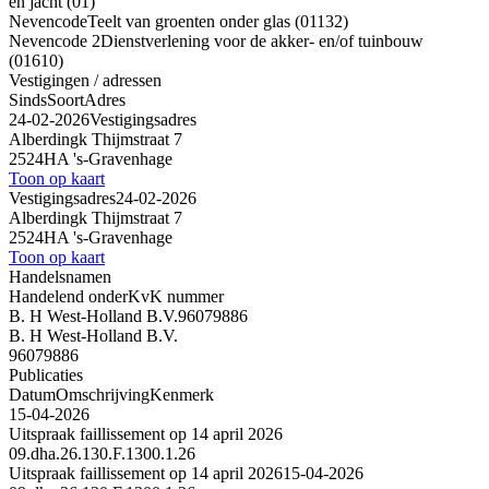
en jacht (01)
Nevencode
Teelt van groenten onder glas (01132)
Nevencode 2
Dienstverlening voor de akker- en/of tuinbouw
(01610)
Vestigingen / adressen
Sinds
Soort
Adres
24-02-2026
Vestigingsadres
Alberdingk Thijmstraat 7
2524HA 's-Gravenhage
Toon op kaart
Vestigingsadres
24-02-2026
Alberdingk Thijmstraat 7
2524HA 's-Gravenhage
Toon op kaart
Handelsnamen
Handelend onder
KvK nummer
B. H West-Holland B.V.
96079886
B. H West-Holland B.V.
96079886
Publicaties
Datum
Omschrijving
Kenmerk
15-04-2026
Uitspraak faillissement op 14 april 2026
09.dha.26.130.F.1300.1.26
Uitspraak faillissement op 14 april 2026
15-04-2026