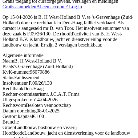
Gratis toegang tot curatorgegevens, verslagen en meldingen
Gratis aanmelden
Al een account? Log in
Op 15-04-2026 is B. H West-Holland B.V. te 's-Gravenhage (Zuid-
Holland) door de rechtbank in Den-Haag failliet verklaard. Als
curator is aangesteld mr D. van Toor. Het insolventienummer van
deze zaak is F.09/26/130. De (hoofd)activiteit van B. H West-
Holland B.V. is landbouw, jacht en dienstverlening voor de
landbouw en jacht. Er zijn 2 verslagen beschikbaar.
Algemene informatie
Naam
B. H West-Holland B.V.
Plaats
's-Gravenhage (Zuid-Holland)
KvK-nummer
96079886
Status
Faillissement
Insolventienr.
F.09/26/130
Rechtbank
Den-Haag
Rechter-commissaris
mr. J.C.A.T. Frima
Uitgesproken op
14-04-2026
Rechtsvorm
Besloten vennootschap
Datum oprichting
08-01-2025
Gestort kapitaal
€ 100
Branche
Groep
Landbouw, bosbouw en visserij
Hoofdcode
Landbouw, jacht en dienstverlening voor de landbouw