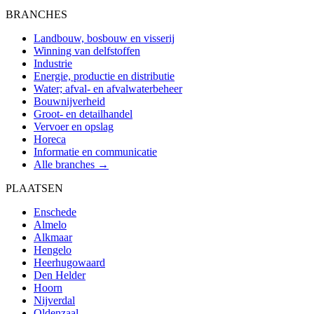
BRANCHES
Landbouw, bosbouw en visserij
Winning van delfstoffen
Industrie
Energie, productie en distributie
Water; afval- en afvalwaterbeheer
Bouwnijverheid
Groot- en detailhandel
Vervoer en opslag
Horeca
Informatie en communicatie
Alle branches →
PLAATSEN
Enschede
Almelo
Alkmaar
Hengelo
Heerhugowaard
Den Helder
Hoorn
Nijverdal
Oldenzaal