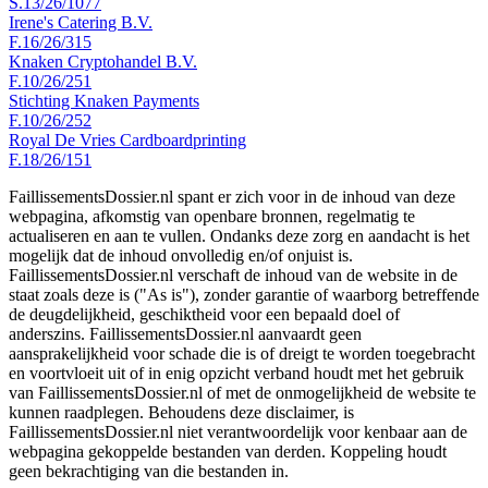
S.13/26/1077
Irene's Catering B.V.
F.16/26/315
Knaken Cryptohandel B.V.
F.10/26/251
Stichting Knaken Payments
F.10/26/252
Royal De Vries Cardboardprinting
F.18/26/151
FaillissementsDossier.nl spant er zich voor in de inhoud van deze
webpagina, afkomstig van openbare bronnen, regelmatig te
actualiseren en aan te vullen. Ondanks deze zorg en aandacht is het
mogelijk dat de inhoud onvolledig en/of onjuist is.
FaillissementsDossier.nl verschaft de inhoud van de website in de
staat zoals deze is ("As is"), zonder garantie of waarborg betreffende
de deugdelijkheid, geschiktheid voor een bepaald doel of
anderszins. FaillissementsDossier.nl aanvaardt geen
aansprakelijkheid voor schade die is of dreigt te worden toegebracht
en voortvloeit uit of in enig opzicht verband houdt met het gebruik
van FaillissementsDossier.nl of met de onmogelijkheid de website te
kunnen raadplegen. Behoudens deze disclaimer, is
FaillissementsDossier.nl niet verantwoordelijk voor kenbaar aan de
webpagina gekoppelde bestanden van derden. Koppeling houdt
geen bekrachtiging van die bestanden in.