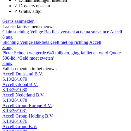
✓
E-mailmeldingen instellen
✓
Dossiers opslaan
✓
Gratis, altijd
Gratis aanmelden
Laatste faillissementsnieuws
Claimstichting Veilige Bakfiets versnelt actie na surseance Accell
8 aug
Stichting Veilige Bakfiets geeft niet op richting Accell
8 aug
Pieter Schoen weigerde €40 miljoen, ging failliet en werd Quote
500-lid: ‘Geld moet zweten’
8 aug
Faillissementen in het nieuws
Accell Duitsland B.V.
S.13/26/1079
Accell Global B.V.
S.13/26/1080
Accell Nederland B.V.
S.13/26/1078
Accell Group Europe B.V.
S.13/26/1081
Accell Group Holding B.V.
S.13/26/1076
Accell Group B.V.