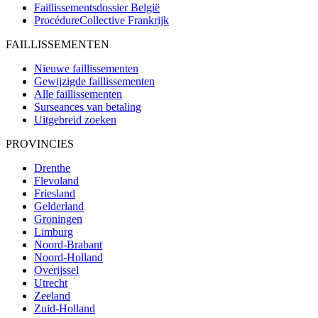
Faillissementsdossier
België
ProcédureCollective
Frankrijk
FAILLISSEMENTEN
Nieuwe faillissementen
Gewijzigde faillissementen
Alle faillissementen
Surseances van betaling
Uitgebreid zoeken
PROVINCIES
Drenthe
Flevoland
Friesland
Gelderland
Groningen
Limburg
Noord-Brabant
Noord-Holland
Overijssel
Utrecht
Zeeland
Zuid-Holland