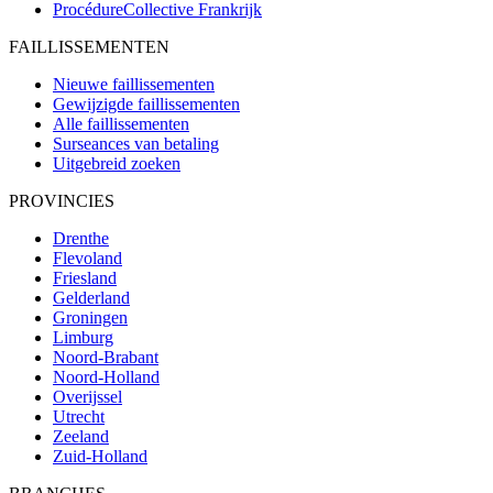
ProcédureCollective
Frankrijk
FAILLISSEMENTEN
Nieuwe faillissementen
Gewijzigde faillissementen
Alle faillissementen
Surseances van betaling
Uitgebreid zoeken
PROVINCIES
Drenthe
Flevoland
Friesland
Gelderland
Groningen
Limburg
Noord-Brabant
Noord-Holland
Overijssel
Utrecht
Zeeland
Zuid-Holland