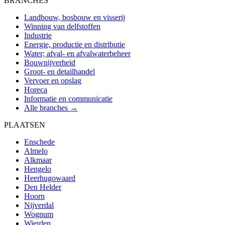
BRANCHES
Landbouw, bosbouw en visserij
Winning van delfstoffen
Industrie
Energie, productie en distributie
Water; afval- en afvalwaterbeheer
Bouwnijverheid
Groot- en detailhandel
Vervoer en opslag
Horeca
Informatie en communicatie
Alle branches →
PLAATSEN
Enschede
Almelo
Alkmaar
Hengelo
Heerhugowaard
Den Helder
Hoorn
Nijverdal
Wognum
Wierden