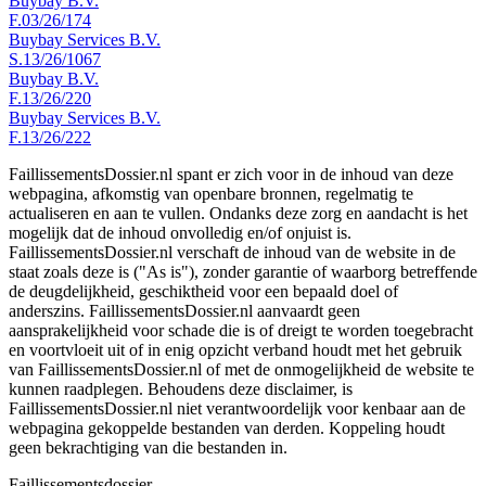
Buybay B.V.
F.03/26/174
Buybay Services B.V.
S.13/26/1067
Buybay B.V.
F.13/26/220
Buybay Services B.V.
F.13/26/222
FaillissementsDossier.nl spant er zich voor in de inhoud van deze
webpagina, afkomstig van openbare bronnen, regelmatig te
actualiseren en aan te vullen. Ondanks deze zorg en aandacht is het
mogelijk dat de inhoud onvolledig en/of onjuist is.
FaillissementsDossier.nl verschaft de inhoud van de website in de
staat zoals deze is ("As is"), zonder garantie of waarborg betreffende
de deugdelijkheid, geschiktheid voor een bepaald doel of
anderszins. FaillissementsDossier.nl aanvaardt geen
aansprakelijkheid voor schade die is of dreigt te worden toegebracht
en voortvloeit uit of in enig opzicht verband houdt met het gebruik
van FaillissementsDossier.nl of met de onmogelijkheid de website te
kunnen raadplegen. Behoudens deze disclaimer, is
FaillissementsDossier.nl niet verantwoordelijk voor kenbaar aan de
webpagina gekoppelde bestanden van derden. Koppeling houdt
geen bekrachtiging van die bestanden in.
Faillissements
dossier