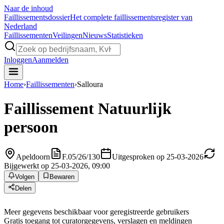
Naar de inhoud
Faillissements
dossier
Het complete faillissementsregister van
Nederland
Faillissementen
Veilingen
Nieuws
Statistieken
Inloggen
Aanmelden
Home
›
Faillissementen
›
Salloura
Faillissement
Natuurlijk
persoon
Apeldoorn
F.05/26/130
Uitgesproken op 25-03-2026
Bijgewerkt op 25-03-2026, 09:00
Volgen
Bewaren
Delen
Meer gegevens beschikbaar voor geregistreerde gebruikers
Gratis toegang tot curatorgegevens, verslagen en meldingen