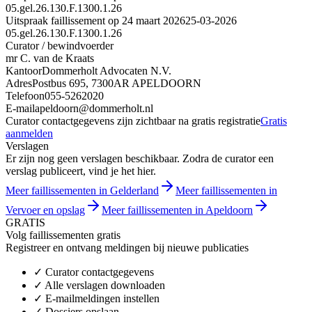
05.gel.26.130.F.1300.1.26
Uitspraak faillissement op 24 maart 2026
25-03-2026
05.gel.26.130.F.1300.1.26
Curator / bewindvoerder
mr C. van de Kraats
Kantoor
Dommerholt Advocaten N.V.
Adres
Postbus 695, 7300AR APELDOORN
Telefoon
055-5262020
E-mail
apeldoorn@dommerholt.nl
Curator contactgegevens zijn zichtbaar na gratis registratie
Gratis
aanmelden
Verslagen
Er zijn nog geen verslagen beschikbaar. Zodra de curator een
verslag publiceert, vind je het hier.
Meer faillissementen in Gelderland
Meer faillissementen in
Vervoer en opslag
Meer faillissementen in Apeldoorn
GRATIS
Volg faillissementen gratis
Registreer en ontvang meldingen bij nieuwe publicaties
✓
Curator contactgegevens
✓
Alle verslagen downloaden
✓
E-mailmeldingen instellen
✓
Dossiers opslaan