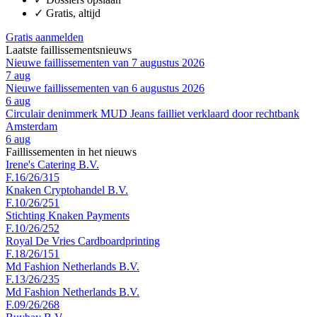
✓
Gratis, altijd
Gratis aanmelden
Laatste faillissementsnieuws
Nieuwe faillissementen van 7 augustus 2026
7 aug
Nieuwe faillissementen van 6 augustus 2026
6 aug
Circulair denimmerk MUD Jeans failliet verklaard door rechtbank
Amsterdam
6 aug
Faillissementen in het nieuws
Irene's Catering B.V.
F.16/26/315
Knaken Cryptohandel B.V.
F.10/26/251
Stichting Knaken Payments
F.10/26/252
Royal De Vries Cardboardprinting
F.18/26/151
Md Fashion Netherlands B.V.
F.13/26/235
Md Fashion Netherlands B.V.
F.09/26/268