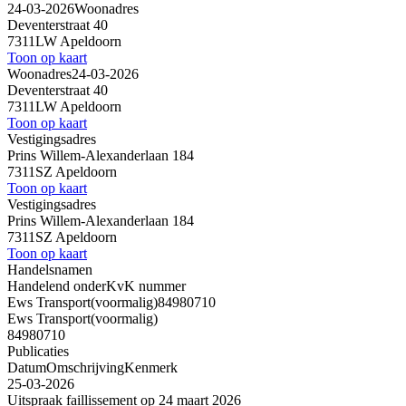
24-03-2026
Woonadres
Deventerstraat 40
7311LW Apeldoorn
Toon op kaart
Woonadres
24-03-2026
Deventerstraat 40
7311LW Apeldoorn
Toon op kaart
Vestigingsadres
Prins Willem-Alexanderlaan 184
7311SZ Apeldoorn
Toon op kaart
Vestigingsadres
Prins Willem-Alexanderlaan 184
7311SZ Apeldoorn
Toon op kaart
Handelsnamen
Handelend onder
KvK nummer
Ews Transport
(voormalig)
84980710
Ews Transport
(voormalig)
84980710
Publicaties
Datum
Omschrijving
Kenmerk
25-03-2026
Uitspraak faillissement op 24 maart 2026