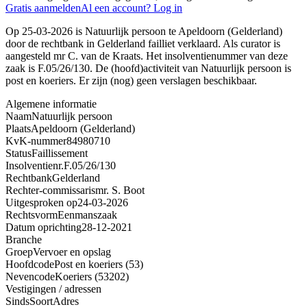
Gratis aanmelden
Al een account? Log in
Op 25-03-2026 is Natuurlijk persoon te Apeldoorn (Gelderland)
door de rechtbank in Gelderland failliet verklaard. Als curator is
aangesteld mr C. van de Kraats. Het insolventienummer van deze
zaak is F.05/26/130. De (hoofd)activiteit van Natuurlijk persoon is
post en koeriers. Er zijn (nog) geen verslagen beschikbaar.
Algemene informatie
Naam
Natuurlijk persoon
Plaats
Apeldoorn (Gelderland)
KvK-nummer
84980710
Status
Faillissement
Insolventienr.
F.05/26/130
Rechtbank
Gelderland
Rechter-commissaris
mr. S. Boot
Uitgesproken op
24-03-2026
Rechtsvorm
Eenmanszaak
Datum oprichting
28-12-2021
Branche
Groep
Vervoer en opslag
Hoofdcode
Post en koeriers (53)
Nevencode
Koeriers (53202)
Vestigingen / adressen
Sinds
Soort
Adres