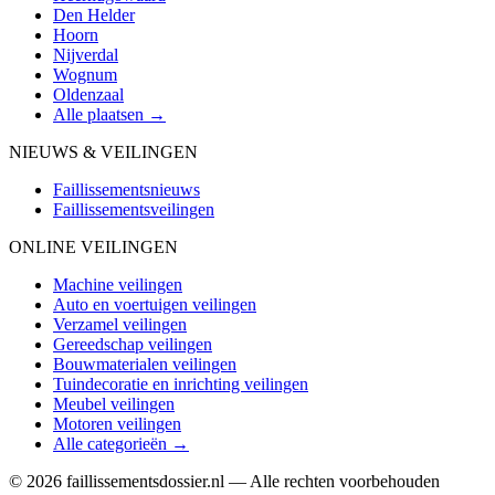
Den Helder
Hoorn
Nijverdal
Wognum
Oldenzaal
Alle plaatsen →
NIEUWS & VEILINGEN
Faillissementsnieuws
Faillissementsveilingen
ONLINE VEILINGEN
Machine veilingen
Auto en voertuigen veilingen
Verzamel veilingen
Gereedschap veilingen
Bouwmaterialen veilingen
Tuindecoratie en inrichting veilingen
Meubel veilingen
Motoren veilingen
Alle categorieën →
© 2026 faillissementsdossier.nl — Alle rechten voorbehouden