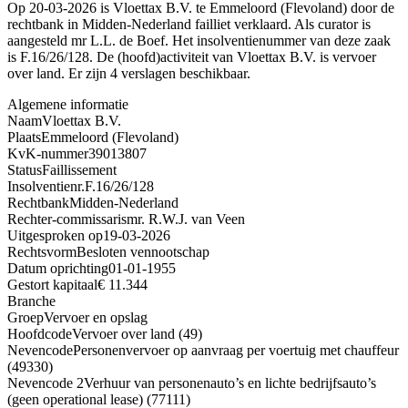
Op 20-03-2026 is Vloettax B.V. te Emmeloord (Flevoland) door de
rechtbank in Midden-Nederland failliet verklaard. Als curator is
aangesteld mr L.L. de Boef. Het insolventienummer van deze zaak
is F.16/26/128. De (hoofd)activiteit van Vloettax B.V. is vervoer
over land. Er zijn 4 verslagen beschikbaar.
Algemene informatie
Naam
Vloettax B.V.
Plaats
Emmeloord (Flevoland)
KvK-nummer
39013807
Status
Faillissement
Insolventienr.
F.16/26/128
Rechtbank
Midden-Nederland
Rechter-commissaris
mr. R.W.J. van Veen
Uitgesproken op
19-03-2026
Rechtsvorm
Besloten vennootschap
Datum oprichting
01-01-1955
Gestort kapitaal
€ 11.344
Branche
Groep
Vervoer en opslag
Hoofdcode
Vervoer over land (49)
Nevencode
Personenvervoer op aanvraag per voertuig met chauffeur
(49330)
Nevencode 2
Verhuur van personenauto’s en lichte bedrijfsauto’s
(geen operational lease) (77111)