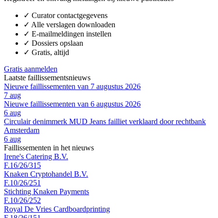
✓
Curator contactgegevens
✓
Alle verslagen downloaden
✓
E-mailmeldingen instellen
✓
Dossiers opslaan
✓
Gratis, altijd
Gratis aanmelden
Laatste faillissementsnieuws
Nieuwe faillissementen van 7 augustus 2026
7 aug
Nieuwe faillissementen van 6 augustus 2026
6 aug
Circulair denimmerk MUD Jeans failliet verklaard door rechtbank
Amsterdam
6 aug
Faillissementen in het nieuws
Irene's Catering B.V.
F.16/26/315
Knaken Cryptohandel B.V.
F.10/26/251
Stichting Knaken Payments
F.10/26/252
Royal De Vries Cardboardprinting
F.18/26/151