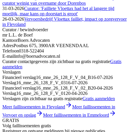
curator weinig van overname door Dorenbos
31-03-2026
Curator: 'Failliete Vloettax had het al langere tijd
moeilijk, maar kans op doorstart is groot'
26-03-2026
Vervoersbedrijf Vloettax failliet, impact op zorgvervoer
in Flevoland
Curator / bewindvoerder
mr L.L. de Boef
Kantoor
Boers Advocaten
Adres
Postbus 675, 3900AR VEENENDAAL
Telefoon
0318-522404
E-mail
info@boersadvocaten.nl
Curator contactgegevens zijn zichtbaar na gratis registratie
Gratis
aanmelden
Verslagen
Financieel verslag
16_mne_26_128_F_V_04_B
16-07-2026
Verslag
16_mne_26_128_F_V_03
16-07-2026
Financieel verslag
16_mne_26_128_F_V_02_B
20-04-2026
Verslag
16_mne_26_128_F_V_01
20-04-2026
Verslagen zijn zichtbaar na gratis registratie
Gratis aanmelden
Meer faillissementen in Flevoland
Meer faillissementen in
Vervoer en opslag
Meer faillissementen in Emmeloord
GRATIS
Volg faillissementen gratis
Registreer en ontvang meldingen bij nieuwe publicaties