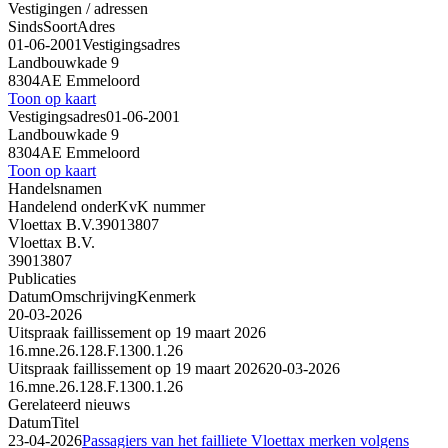
Vestigingen / adressen
Sinds
Soort
Adres
01-06-2001
Vestigingsadres
Landbouwkade 9
8304AE Emmeloord
Toon op kaart
Vestigingsadres
01-06-2001
Landbouwkade 9
8304AE Emmeloord
Toon op kaart
Handelsnamen
Handelend onder
KvK nummer
Vloettax B.V.
39013807
Vloettax B.V.
39013807
Publicaties
Datum
Omschrijving
Kenmerk
20-03-2026
Uitspraak faillissement op 19 maart 2026
16.mne.26.128.F.1300.1.26
Uitspraak faillissement op 19 maart 2026
20-03-2026
16.mne.26.128.F.1300.1.26
Gerelateerd nieuws
Datum
Titel
23-04-2026
Passagiers van het failliete Vloettax merken volgens