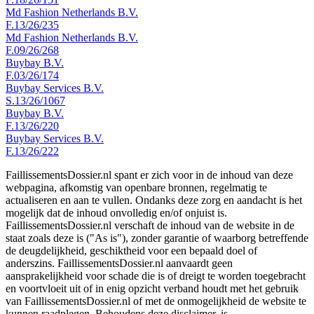
Md Fashion Netherlands B.V.
F.13/26/235
Md Fashion Netherlands B.V.
F.09/26/268
Buybay B.V.
F.03/26/174
Buybay Services B.V.
S.13/26/1067
Buybay B.V.
F.13/26/220
Buybay Services B.V.
F.13/26/222
FaillissementsDossier.nl spant er zich voor in de inhoud van deze
webpagina, afkomstig van openbare bronnen, regelmatig te
actualiseren en aan te vullen. Ondanks deze zorg en aandacht is het
mogelijk dat de inhoud onvolledig en/of onjuist is.
FaillissementsDossier.nl verschaft de inhoud van de website in de
staat zoals deze is ("As is"), zonder garantie of waarborg betreffende
de deugdelijkheid, geschiktheid voor een bepaald doel of
anderszins. FaillissementsDossier.nl aanvaardt geen
aansprakelijkheid voor schade die is of dreigt te worden toegebracht
en voortvloeit uit of in enig opzicht verband houdt met het gebruik
van FaillissementsDossier.nl of met de onmogelijkheid de website te
kunnen raadplegen. Behoudens deze disclaimer, is