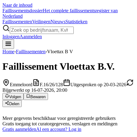
Naar de inhoud
Faillissements
dossier
Het complete faillissementsregister van
Nederland
Faillissementen
Veilingen
Nieuws
Statistieken
Inloggen
Aanmelden
Home
›
Faillissementen
›
Vloettax B V
Faillissement
Vloettax B.V.
Emmeloord
F.16/26/128
Uitgesproken op 20-03-2026
Bijgewerkt op 16-07-2026, 20:00
Volgen
Bewaren
Delen
Meer gegevens beschikbaar voor geregistreerde gebruikers
Gratis toegang tot curatorgegevens, verslagen en meldingen
Gratis aanmelden
Al een account? Log in