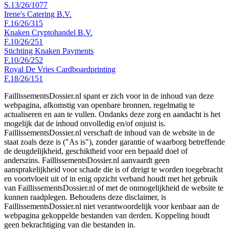
S.13/26/1077
Irene's Catering B.V.
F.16/26/315
Knaken Cryptohandel B.V.
F.10/26/251
Stichting Knaken Payments
F.10/26/252
Royal De Vries Cardboardprinting
F.18/26/151
FaillissementsDossier.nl spant er zich voor in de inhoud van deze
webpagina, afkomstig van openbare bronnen, regelmatig te
actualiseren en aan te vullen. Ondanks deze zorg en aandacht is het
mogelijk dat de inhoud onvolledig en/of onjuist is.
FaillissementsDossier.nl verschaft de inhoud van de website in de
staat zoals deze is ("As is"), zonder garantie of waarborg betreffende
de deugdelijkheid, geschiktheid voor een bepaald doel of
anderszins. FaillissementsDossier.nl aanvaardt geen
aansprakelijkheid voor schade die is of dreigt te worden toegebracht
en voortvloeit uit of in enig opzicht verband houdt met het gebruik
van FaillissementsDossier.nl of met de onmogelijkheid de website te
kunnen raadplegen. Behoudens deze disclaimer, is
FaillissementsDossier.nl niet verantwoordelijk voor kenbaar aan de
webpagina gekoppelde bestanden van derden. Koppeling houdt
geen bekrachtiging van die bestanden in.