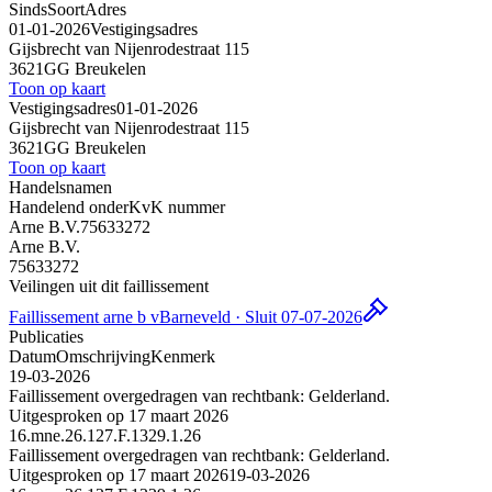
Sinds
Soort
Adres
01-01-2026
Vestigingsadres
Gijsbrecht van Nijenrodestraat 115
3621GG Breukelen
Toon op kaart
Vestigingsadres
01-01-2026
Gijsbrecht van Nijenrodestraat 115
3621GG Breukelen
Toon op kaart
Handelsnamen
Handelend onder
KvK nummer
Arne B.V.
75633272
Arne B.V.
75633272
Veilingen uit dit faillissement
Faillissement arne b v
Barneveld · Sluit 07-07-2026
Publicaties
Datum
Omschrijving
Kenmerk
19-03-2026
Faillissement overgedragen van rechtbank: Gelderland.
Uitgesproken op 17 maart 2026
16.mne.26.127.F.1329.1.26
Faillissement overgedragen van rechtbank: Gelderland.
Uitgesproken op 17 maart 2026
19-03-2026