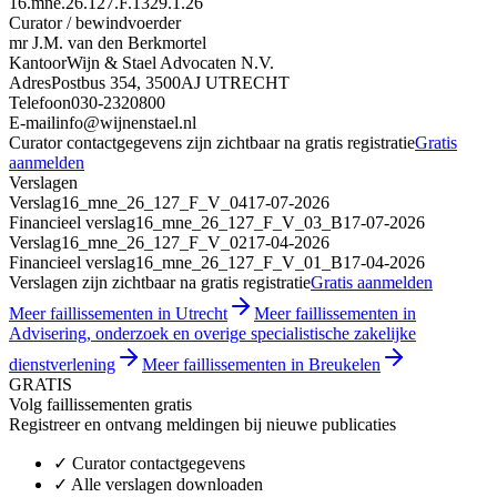
16.mne.26.127.F.1329.1.26
Curator / bewindvoerder
mr J.M. van den Berkmortel
Kantoor
Wijn & Stael Advocaten N.V.
Adres
Postbus 354, 3500AJ UTRECHT
Telefoon
030-2320800
E-mail
info@wijnenstael.nl
Curator contactgegevens zijn zichtbaar na gratis registratie
Gratis
aanmelden
Verslagen
Verslag
16_mne_26_127_F_V_04
17-07-2026
Financieel verslag
16_mne_26_127_F_V_03_B
17-07-2026
Verslag
16_mne_26_127_F_V_02
17-04-2026
Financieel verslag
16_mne_26_127_F_V_01_B
17-04-2026
Verslagen zijn zichtbaar na gratis registratie
Gratis aanmelden
Meer faillissementen in Utrecht
Meer faillissementen in
Advisering, onderzoek en overige specialistische zakelijke
dienstverlening
Meer faillissementen in Breukelen
GRATIS
Volg faillissementen gratis
Registreer en ontvang meldingen bij nieuwe publicaties
✓
Curator contactgegevens
✓
Alle verslagen downloaden