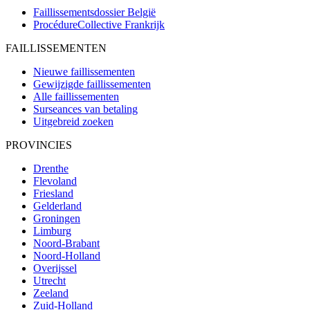
Faillissementsdossier
België
ProcédureCollective
Frankrijk
FAILLISSEMENTEN
Nieuwe faillissementen
Gewijzigde faillissementen
Alle faillissementen
Surseances van betaling
Uitgebreid zoeken
PROVINCIES
Drenthe
Flevoland
Friesland
Gelderland
Groningen
Limburg
Noord-Brabant
Noord-Holland
Overijssel
Utrecht
Zeeland
Zuid-Holland