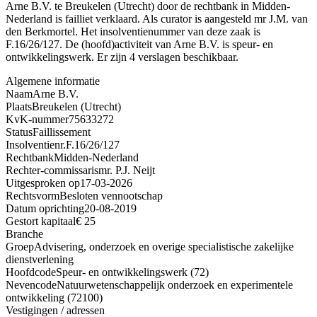
Arne B.V. te Breukelen (Utrecht) door de rechtbank in Midden-
Nederland is failliet verklaard. Als curator is aangesteld mr J.M. van
den Berkmortel. Het insolventienummer van deze zaak is
F.16/26/127. De (hoofd)activiteit van Arne B.V. is speur- en
ontwikkelingswerk. Er zijn 4 verslagen beschikbaar.
Algemene informatie
Naam
Arne B.V.
Plaats
Breukelen (Utrecht)
KvK-nummer
75633272
Status
Faillissement
Insolventienr.
F.16/26/127
Rechtbank
Midden-Nederland
Rechter-commissaris
mr. P.J. Neijt
Uitgesproken op
17-03-2026
Rechtsvorm
Besloten vennootschap
Datum oprichting
20-08-2019
Gestort kapitaal
€ 25
Branche
Groep
Advisering, onderzoek en overige specialistische zakelijke
dienstverlening
Hoofdcode
Speur- en ontwikkelingswerk (72)
Nevencode
Natuurwetenschappelijk onderzoek en experimentele
ontwikkeling (72100)
Vestigingen / adressen