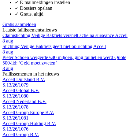
✓
E-mailmeldingen instellen
✓
Dossiers opslaan
✓
Gratis, altijd
Gratis aanmelden
Laatste faillissementsnieuws
Claimstichting Veilige Bakfiets versnelt actie na surseance Accell
8 aug
Stichting Veilige Bakfiets geeft niet op richting Accell
8 aug
Pieter Schoen weigerde €40 miljoen, ging failliet en werd Quote
500-lid: ‘Geld moet zweten’
8 aug
Faillissementen in het nieuws
Accell Duitsland B.V.
S.13/26/1079
Accell Global B.V.
S.13/26/1080
Accell Nederland B.V.
S.13/26/1078
Accell Group Europe B.V.
S.13/26/1081
Accell Group Holding B.V.
S.13/26/1076
Accell Group B.V.