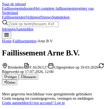
Naar de inhoud
Faillissements
dossier
Het complete faillissementsregister van
Nederland
Faillissementen
Veilingen
Nieuws
Statistieken
Inloggen
Aanmelden
Home
›
Faillissementen
›
Arne B V
Faillissement
Arne B.V.
Breukelen
F.16/26/127
Uitgesproken op 19-03-2026
Bijgewerkt op 17-07-2026, 12:00
Volgen
Bewaren
Delen
Meer gegevens beschikbaar voor geregistreerde gebruikers
Gratis toegang tot curatorgegevens, verslagen en meldingen
Gratis aanmelden
Al een account? Log in