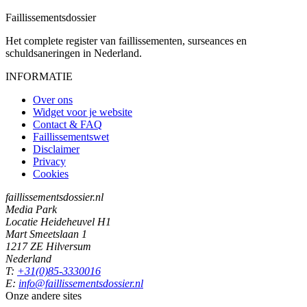
Faillissements
dossier
Het complete register van faillissementen, surseances en
schuldsaneringen in Nederland.
INFORMATIE
Over ons
Widget voor je website
Contact & FAQ
Faillissementswet
Disclaimer
Privacy
Cookies
faillissementsdossier.nl
Media Park
Locatie Heideheuvel H1
Mart Smeetslaan 1
1217 ZE Hilversum
Nederland
T:
+31(0)85-3330016
E:
info@faillissementsdossier.nl
Onze andere sites