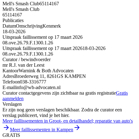
Mell's Smash Club
65114167
Mell's Smash Club
65114167
Publicaties
Datum
Omschrijving
Kenmerk
18-03-2026
Uitspraak faillissement op 17 maart 2026
08.ove.26.79.F.1300.1.26
Uitspraak faillissement op 17 maart 2026
18-03-2026
08.ove.26.79.F.1300.1.26
Curator / bewindvoerder
mr R.J. van der Leest
Kantoor
Warnink & Both Advocaten
Adres
Broederweg 11, 8261GS KAMPEN
Telefoon
038-3316777
E-mail
info@wb-advocaten.nl
Curator contactgegevens zijn zichtbaar na gratis registratie
Gratis
aanmelden
Verslagen
Er zijn nog geen verslagen beschikbaar. Zodra de curator een
verslag publiceert, vind je het hier.
Meer faillissementen in Groot- en detailhandel; reparatie van auto's
Meer faillissementen in Kampen
GRATIS