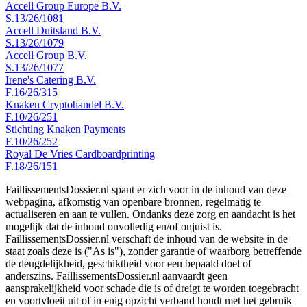
Accell Group Europe B.V.
S.13/26/1081
Accell Duitsland B.V.
S.13/26/1079
Accell Group B.V.
S.13/26/1077
Irene's Catering B.V.
F.16/26/315
Knaken Cryptohandel B.V.
F.10/26/251
Stichting Knaken Payments
F.10/26/252
Royal De Vries Cardboardprinting
F.18/26/151
FaillissementsDossier.nl spant er zich voor in de inhoud van deze
webpagina, afkomstig van openbare bronnen, regelmatig te
actualiseren en aan te vullen. Ondanks deze zorg en aandacht is het
mogelijk dat de inhoud onvolledig en/of onjuist is.
FaillissementsDossier.nl verschaft de inhoud van de website in de
staat zoals deze is ("As is"), zonder garantie of waarborg betreffende
de deugdelijkheid, geschiktheid voor een bepaald doel of
anderszins. FaillissementsDossier.nl aanvaardt geen
aansprakelijkheid voor schade die is of dreigt te worden toegebracht
en voortvloeit uit of in enig opzicht verband houdt met het gebruik