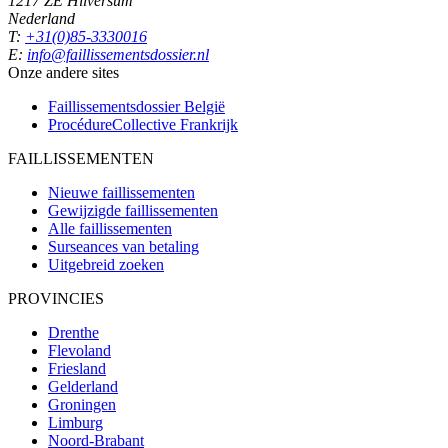
1217 ZE Hilversum
Nederland
T:
+31(0)85-3330016
E:
info@faillissementsdossier.nl
Onze andere sites
Faillissementsdossier
België
ProcédureCollective
Frankrijk
FAILLISSEMENTEN
Nieuwe faillissementen
Gewijzigde faillissementen
Alle faillissementen
Surseances van betaling
Uitgebreid zoeken
PROVINCIES
Drenthe
Flevoland
Friesland
Gelderland
Groningen
Limburg
Noord-Brabant