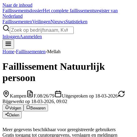
Naar de inhoud
Faillissements
dossier
Het complete faillissementsregister van
Nederland
Faillissementen
Veilingen
Nieuws
Statistieken
Inloggen
Aanmelden
Home
›
Faillissementen
›
Mellah
Faillissement
Natuurlijk
persoon
Kampen
F.08/26/79
Uitgesproken op 18-03-2026
Bijgewerkt op 18-03-2026, 09:02
Volgen
Bewaren
Delen
Meer gegevens beschikbaar voor geregistreerde gebruikers
Gratis toegang tot curatorgegevens, verslagen en meldingen