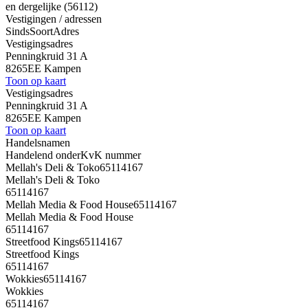
en dergelijke (56112)
Vestigingen / adressen
Sinds
Soort
Adres
Vestigingsadres
Penningkruid 31 A
8265EE Kampen
Toon op kaart
Vestigingsadres
Penningkruid 31 A
8265EE Kampen
Toon op kaart
Handelsnamen
Handelend onder
KvK nummer
Mellah's Deli & Toko
65114167
Mellah's Deli & Toko
65114167
Mellah Media & Food House
65114167
Mellah Media & Food House
65114167
Streetfood Kings
65114167
Streetfood Kings
65114167
Wokkies
65114167
Wokkies
65114167