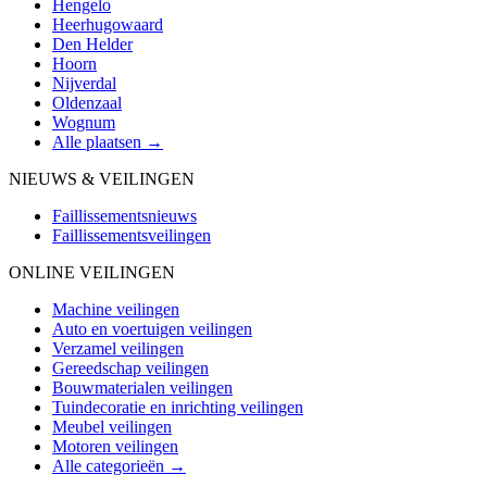
Hengelo
Heerhugowaard
Den Helder
Hoorn
Nijverdal
Oldenzaal
Wognum
Alle plaatsen →
NIEUWS & VEILINGEN
Faillissementsnieuws
Faillissementsveilingen
ONLINE VEILINGEN
Machine veilingen
Auto en voertuigen veilingen
Verzamel veilingen
Gereedschap veilingen
Bouwmaterialen veilingen
Tuindecoratie en inrichting veilingen
Meubel veilingen
Motoren veilingen
Alle categorieën →