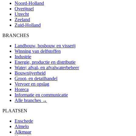
Noord-Holland
Overijssel
Utrecht
Zeeland
Zuid-Holland
BRANCHES
Landbouw, bosbouw en visserij
Winning van delfstoffen
Industrie
Energie, productie en distributie
Water; afval- en afvalwaterbeheer
Bouwnijverheid
Groot- en detailhandel
Vervoer en opslag
Horeca
Informatie en communicatie
Alle branches →
PLAATSEN
Enschede
Almelo
Alkmaar