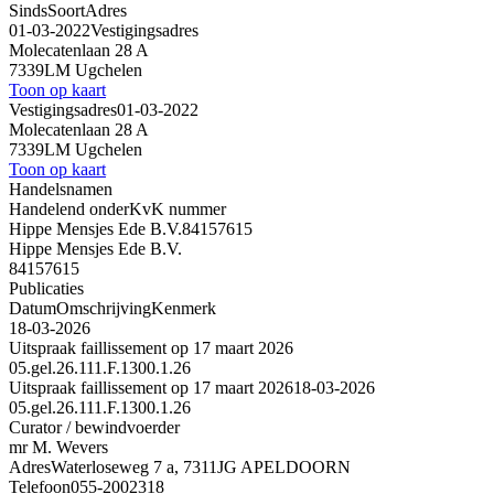
Sinds
Soort
Adres
01-03-2022
Vestigingsadres
Molecatenlaan 28 A
7339LM Ugchelen
Toon op kaart
Vestigingsadres
01-03-2022
Molecatenlaan 28 A
7339LM Ugchelen
Toon op kaart
Handelsnamen
Handelend onder
KvK nummer
Hippe Mensjes Ede B.V.
84157615
Hippe Mensjes Ede B.V.
84157615
Publicaties
Datum
Omschrijving
Kenmerk
18-03-2026
Uitspraak faillissement op 17 maart 2026
05.gel.26.111.F.1300.1.26
Uitspraak faillissement op 17 maart 2026
18-03-2026
05.gel.26.111.F.1300.1.26
Curator / bewindvoerder
mr M. Wevers
Adres
Waterloseweg 7 a, 7311JG APELDOORN
Telefoon
055-2002318