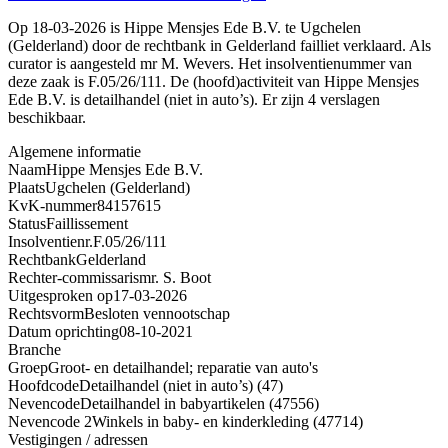
Op 18-03-2026 is Hippe Mensjes Ede B.V. te Ugchelen
(Gelderland) door de rechtbank in Gelderland failliet verklaard. Als
curator is aangesteld mr M. Wevers. Het insolventienummer van
deze zaak is F.05/26/111. De (hoofd)activiteit van Hippe Mensjes
Ede B.V. is detailhandel (niet in auto’s). Er zijn 4 verslagen
beschikbaar.
Algemene informatie
Naam
Hippe Mensjes Ede B.V.
Plaats
Ugchelen (Gelderland)
KvK-nummer
84157615
Status
Faillissement
Insolventienr.
F.05/26/111
Rechtbank
Gelderland
Rechter-commissaris
mr. S. Boot
Uitgesproken op
17-03-2026
Rechtsvorm
Besloten vennootschap
Datum oprichting
08-10-2021
Branche
Groep
Groot- en detailhandel; reparatie van auto's
Hoofdcode
Detailhandel (niet in auto’s) (47)
Nevencode
Detailhandel in babyartikelen (47556)
Nevencode 2
Winkels in baby- en kinderkleding (47714)
Vestigingen / adressen