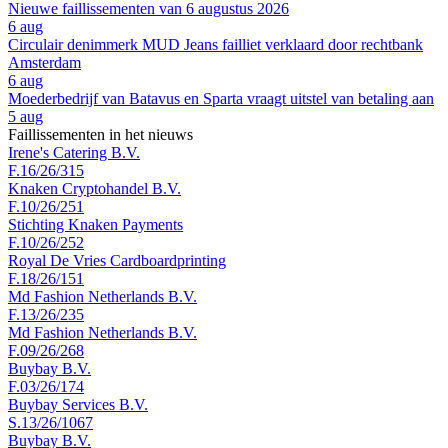
Nieuwe faillissementen van 6 augustus 2026
6 aug
Circulair denimmerk MUD Jeans failliet verklaard door rechtbank
Amsterdam
6 aug
Moederbedrijf van Batavus en Sparta vraagt uitstel van betaling aan
5 aug
Faillissementen in het nieuws
Irene's Catering B.V.
F.16/26/315
Knaken Cryptohandel B.V.
F.10/26/251
Stichting Knaken Payments
F.10/26/252
Royal De Vries Cardboardprinting
F.18/26/151
Md Fashion Netherlands B.V.
F.13/26/235
Md Fashion Netherlands B.V.
F.09/26/268
Buybay B.V.
F.03/26/174
Buybay Services B.V.
S.13/26/1067
Buybay B.V.