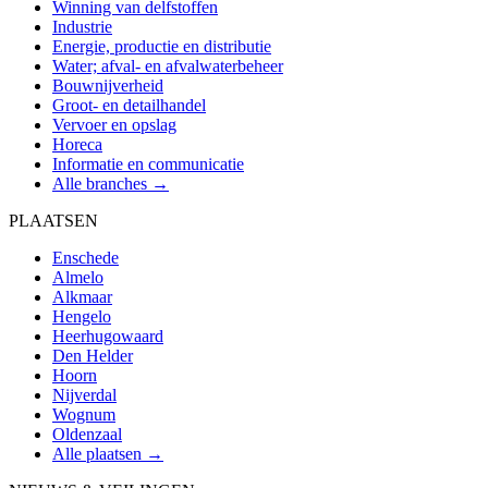
Winning van delfstoffen
Industrie
Energie, productie en distributie
Water; afval- en afvalwaterbeheer
Bouwnijverheid
Groot- en detailhandel
Vervoer en opslag
Horeca
Informatie en communicatie
Alle branches →
PLAATSEN
Enschede
Almelo
Alkmaar
Hengelo
Heerhugowaard
Den Helder
Hoorn
Nijverdal
Wognum
Oldenzaal
Alle plaatsen →