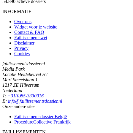
54.890
actieve dossiers
INFORMATIE
Over ons
Widget voor je website
Contact & FAQ
Faillissementswet
Disclaimer
Privacy
Cookies
faillissementsdossier.nl
Media Park
Locatie Heideheuvel H1
Mart Smeetslaan 1
1217 ZE Hilversum
Nederland
T:
+31(0)85-3330016
E:
info@faillissementsdossier.nl
Onze andere sites
Faillissementsdossier
België
ProcédureCollective
Frankrijk
FAILLISSEMENTEN