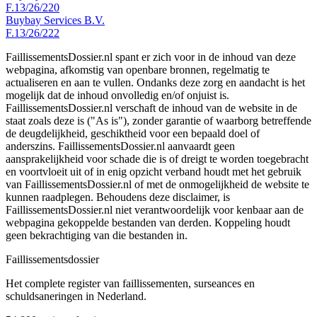
F.13/26/220
Buybay Services B.V.
F.13/26/222
FaillissementsDossier.nl spant er zich voor in de inhoud van deze
webpagina, afkomstig van openbare bronnen, regelmatig te
actualiseren en aan te vullen. Ondanks deze zorg en aandacht is het
mogelijk dat de inhoud onvolledig en/of onjuist is.
FaillissementsDossier.nl verschaft de inhoud van de website in de
staat zoals deze is ("As is"), zonder garantie of waarborg betreffende
de deugdelijkheid, geschiktheid voor een bepaald doel of
anderszins. FaillissementsDossier.nl aanvaardt geen
aansprakelijkheid voor schade die is of dreigt te worden toegebracht
en voortvloeit uit of in enig opzicht verband houdt met het gebruik
van FaillissementsDossier.nl of met de onmogelijkheid de website te
kunnen raadplegen. Behoudens deze disclaimer, is
FaillissementsDossier.nl niet verantwoordelijk voor kenbaar aan de
webpagina gekoppelde bestanden van derden. Koppeling houdt
geen bekrachtiging van die bestanden in.
Faillissements
dossier
Het complete register van faillissementen, surseances en
schuldsaneringen in Nederland.