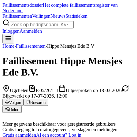
Faillissements
dossier
Het complete faillissementsregister van
Nederland
Faillissementen
Veilingen
Nieuws
Statistieken
Inloggen
Aanmelden
Home
›
Faillissementen
›
Hippe Mensjes Ede B V
Faillissement
Hippe Mensjes
Ede B.V.
Ugchelen
F.05/26/111
Uitgesproken op 18-03-2026
Bijgewerkt op 17-07-2026, 12:00
Volgen
Bewaren
Delen
Meer gegevens beschikbaar voor geregistreerde gebruikers
Gratis toegang tot curatorgegevens, verslagen en meldingen
Gratis aanmelden
Al een account? Log in