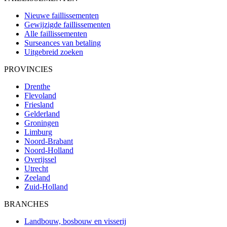
Nieuwe faillissementen
Gewijzigde faillissementen
Alle faillissementen
Surseances van betaling
Uitgebreid zoeken
PROVINCIES
Drenthe
Flevoland
Friesland
Gelderland
Groningen
Limburg
Noord-Brabant
Noord-Holland
Overijssel
Utrecht
Zeeland
Zuid-Holland
BRANCHES
Landbouw, bosbouw en visserij