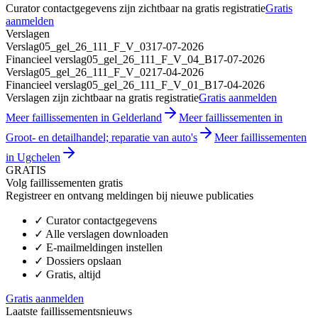
Curator contactgegevens zijn zichtbaar na gratis registratie
Gratis
aanmelden
Verslagen
Verslag
05_gel_26_111_F_V_03
17-07-2026
Financieel verslag
05_gel_26_111_F_V_04_B
17-07-2026
Verslag
05_gel_26_111_F_V_02
17-04-2026
Financieel verslag
05_gel_26_111_F_V_01_B
17-04-2026
Verslagen zijn zichtbaar na gratis registratie
Gratis aanmelden
Meer faillissementen in Gelderland
Meer faillissementen in
Groot- en detailhandel; reparatie van auto's
Meer faillissementen
in Ugchelen
GRATIS
Volg faillissementen gratis
Registreer en ontvang meldingen bij nieuwe publicaties
✓
Curator contactgegevens
✓
Alle verslagen downloaden
✓
E-mailmeldingen instellen
✓
Dossiers opslaan
✓
Gratis, altijd
Gratis aanmelden
Laatste faillissementsnieuws