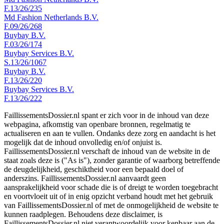
F.13/26/235
Md Fashion Netherlands B.V.
F.09/26/268
Buybay B.V.
F.03/26/174
Buybay Services B.V.
S.13/26/1067
Buybay B.V.
F.13/26/220
Buybay Services B.V.
F.13/26/222
FaillissementsDossier.nl spant er zich voor in de inhoud van deze
webpagina, afkomstig van openbare bronnen, regelmatig te
actualiseren en aan te vullen. Ondanks deze zorg en aandacht is het
mogelijk dat de inhoud onvolledig en/of onjuist is.
FaillissementsDossier.nl verschaft de inhoud van de website in de
staat zoals deze is ("As is"), zonder garantie of waarborg betreffende
de deugdelijkheid, geschiktheid voor een bepaald doel of
anderszins. FaillissementsDossier.nl aanvaardt geen
aansprakelijkheid voor schade die is of dreigt te worden toegebracht
en voortvloeit uit of in enig opzicht verband houdt met het gebruik
van FaillissementsDossier.nl of met de onmogelijkheid de website te
kunnen raadplegen. Behoudens deze disclaimer, is
FaillissementsDossier.nl niet verantwoordelijk voor kenbaar aan de