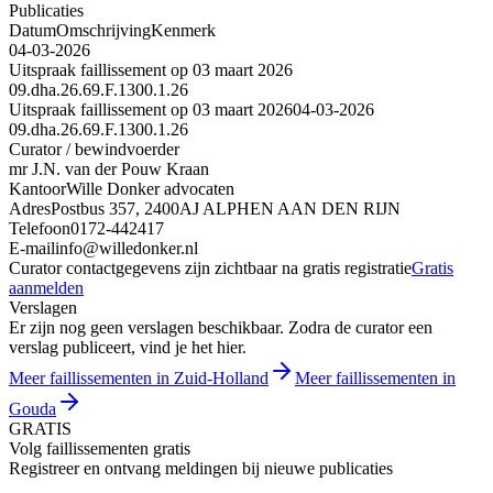
Publicaties
Datum
Omschrijving
Kenmerk
04-03-2026
Uitspraak faillissement op 03 maart 2026
09.dha.26.69.F.1300.1.26
Uitspraak faillissement op 03 maart 2026
04-03-2026
09.dha.26.69.F.1300.1.26
Curator / bewindvoerder
mr J.N. van der Pouw Kraan
Kantoor
Wille Donker advocaten
Adres
Postbus 357, 2400AJ ALPHEN AAN DEN RIJN
Telefoon
0172-442417
E-mail
info@willedonker.nl
Curator contactgegevens zijn zichtbaar na gratis registratie
Gratis
aanmelden
Verslagen
Er zijn nog geen verslagen beschikbaar. Zodra de curator een
verslag publiceert, vind je het hier.
Meer faillissementen in Zuid-Holland
Meer faillissementen in
Gouda
GRATIS
Volg faillissementen gratis
Registreer en ontvang meldingen bij nieuwe publicaties