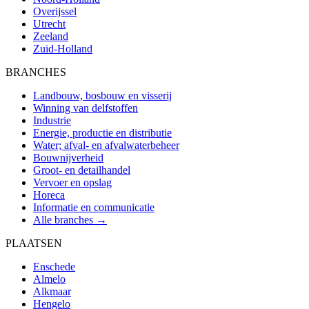
Overijssel
Utrecht
Zeeland
Zuid-Holland
BRANCHES
Landbouw, bosbouw en visserij
Winning van delfstoffen
Industrie
Energie, productie en distributie
Water; afval- en afvalwaterbeheer
Bouwnijverheid
Groot- en detailhandel
Vervoer en opslag
Horeca
Informatie en communicatie
Alle branches →
PLAATSEN
Enschede
Almelo
Alkmaar
Hengelo