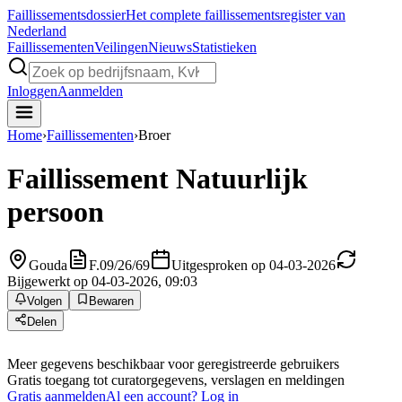
Faillissements
dossier
Het complete faillissementsregister van
Nederland
Faillissementen
Veilingen
Nieuws
Statistieken
Inloggen
Aanmelden
Home
›
Faillissementen
›
Broer
Faillissement
Natuurlijk
persoon
Gouda
F.09/26/69
Uitgesproken op 04-03-2026
Bijgewerkt op 04-03-2026, 09:03
Volgen
Bewaren
Delen
Meer gegevens beschikbaar voor geregistreerde gebruikers
Gratis toegang tot curatorgegevens, verslagen en meldingen
Gratis aanmelden
Al een account? Log in