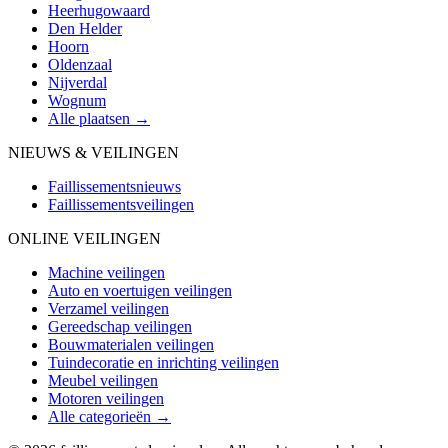
Heerhugowaard
Den Helder
Hoorn
Oldenzaal
Nijverdal
Wognum
Alle plaatsen →
NIEUWS & VEILINGEN
Faillissementsnieuws
Faillissementsveilingen
ONLINE VEILINGEN
Machine veilingen
Auto en voertuigen veilingen
Verzamel veilingen
Gereedschap veilingen
Bouwmaterialen veilingen
Tuindecoratie en inrichting veilingen
Meubel veilingen
Motoren veilingen
Alle categorieën →