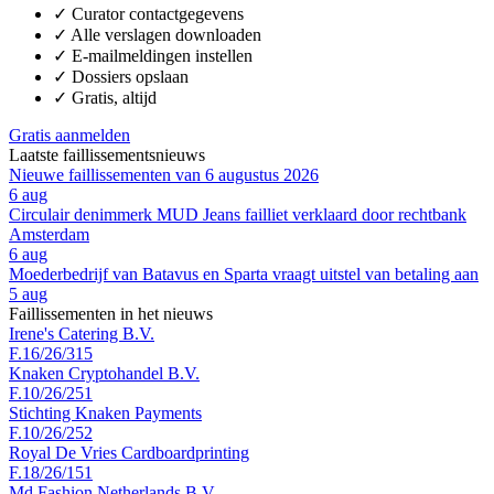
✓
Curator contactgegevens
✓
Alle verslagen downloaden
✓
E-mailmeldingen instellen
✓
Dossiers opslaan
✓
Gratis, altijd
Gratis aanmelden
Laatste faillissementsnieuws
Nieuwe faillissementen van 6 augustus 2026
6 aug
Circulair denimmerk MUD Jeans failliet verklaard door rechtbank
Amsterdam
6 aug
Moederbedrijf van Batavus en Sparta vraagt uitstel van betaling aan
5 aug
Faillissementen in het nieuws
Irene's Catering B.V.
F.16/26/315
Knaken Cryptohandel B.V.
F.10/26/251
Stichting Knaken Payments
F.10/26/252
Royal De Vries Cardboardprinting
F.18/26/151
Md Fashion Netherlands B.V.