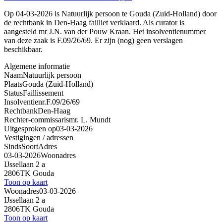
Op 04-03-2026 is Natuurlijk persoon te Gouda (Zuid-Holland) door
de rechtbank in Den-Haag failliet verklaard. Als curator is
aangesteld mr J.N. van der Pouw Kraan. Het insolventienummer
van deze zaak is F.09/26/69. Er zijn (nog) geen verslagen
beschikbaar.
Algemene informatie
Naam
Natuurlijk persoon
Plaats
Gouda (Zuid-Holland)
Status
Faillissement
Insolventienr.
F.09/26/69
Rechtbank
Den-Haag
Rechter-commissaris
mr. L. Mundt
Uitgesproken op
03-03-2026
Vestigingen / adressen
Sinds
Soort
Adres
03-03-2026
Woonadres
IJssellaan 2 a
2806TK Gouda
Toon op kaart
Woonadres
03-03-2026
IJssellaan 2 a
2806TK Gouda
Toon op kaart