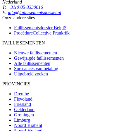
Nederland
T:
+31(0)85-3330016
E:
info@faillissementsdossier.nl
Onze andere sites
Faillissementsdossier
België
ProcédureCollective
Frankrijk
FAILLISSEMENTEN
Nieuwe faillissementen
Gewijzigde faillissementen
Alle faillissementen
Surseances van betaling
Uitgebreid zoeken
PROVINCIES
Drenthe
Flevoland
Friesland
Gelderland
Groningen
Limburg
Noord-Brabant
Noord-Holland