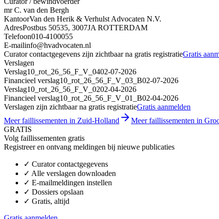
Curator / bewindvoerder
mr C. van den Bergh
Kantoor
Van den Herik & Verhulst Advocaten N.V.
Adres
Postbus 50535, 3007JA ROTTERDAM
Telefoon
010-4100055
E-mail
info@hvadvocaten.nl
Curator contactgegevens zijn zichtbaar na gratis registratie
Gratis aan
Verslagen
Verslag
10_rot_26_56_F_V_04
02-07-2026
Financieel verslag
10_rot_26_56_F_V_03_B
02-07-2026
Verslag
10_rot_26_56_F_V_02
02-04-2026
Financieel verslag
10_rot_26_56_F_V_01_B
02-04-2026
Verslagen zijn zichtbaar na gratis registratie
Gratis aanmelden
Meer faillissementen in Zuid-Holland
Meer faillissementen in Groot
GRATIS
Volg faillissementen gratis
Registreer en ontvang meldingen bij nieuwe publicaties
✓
Curator contactgegevens
✓
Alle verslagen downloaden
✓
E-mailmeldingen instellen
✓
Dossiers opslaan
✓
Gratis, altijd
Gratis aanmelden