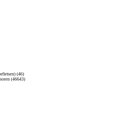
rfietsen) (46)
soren (46643)