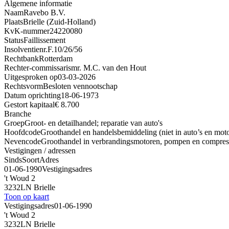
Algemene informatie
Naam
Ravebo B.V.
Plaats
Brielle (Zuid-Holland)
KvK-nummer
24220080
Status
Faillissement
Insolventienr.
F.10/26/56
Rechtbank
Rotterdam
Rechter-commissaris
mr. M.C. van den Hout
Uitgesproken op
03-03-2026
Rechtsvorm
Besloten vennootschap
Datum oprichting
18-06-1973
Gestort kapitaal
€ 8.700
Branche
Groep
Groot- en detailhandel; reparatie van auto's
Hoofdcode
Groothandel en handelsbemiddeling (niet in auto’s en moto
Nevencode
Groothandel in verbrandingsmotoren, pompen en compres
Vestigingen / adressen
Sinds
Soort
Adres
01-06-1990
Vestigingsadres
't Woud 2
3232LN Brielle
Toon op kaart
Vestigingsadres
01-06-1990
't Woud 2
3232LN Brielle