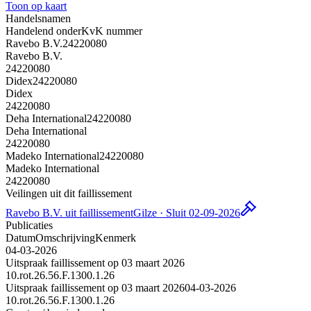
Toon op kaart
Handelsnamen
Handelend onder
KvK nummer
Ravebo B.V.
24220080
Ravebo B.V.
24220080
Didex
24220080
Didex
24220080
Deha International
24220080
Deha International
24220080
Madeko International
24220080
Madeko International
24220080
Veilingen uit dit faillissement
Ravebo B.V. uit faillissement
Gilze · Sluit 02-09-2026
Publicaties
Datum
Omschrijving
Kenmerk
04-03-2026
Uitspraak faillissement op 03 maart 2026
10.rot.26.56.F.1300.1.26
Uitspraak faillissement op 03 maart 2026
04-03-2026
10.rot.26.56.F.1300.1.26