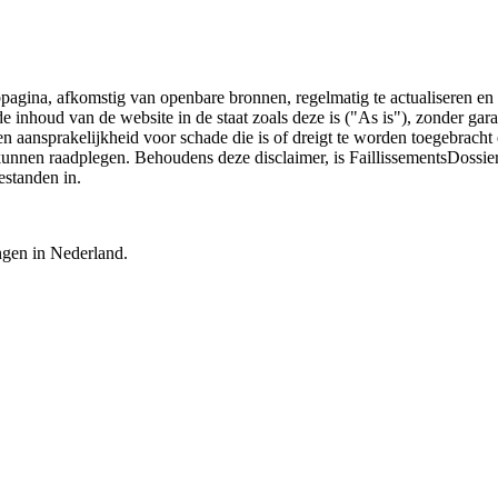
bpagina, afkomstig van openbare bronnen, regelmatig te actualiseren en 
 de inhoud van de website in de staat zoals deze is ("As is"), zonder ga
n aansprakelijkheid voor schade die is of dreigt te worden toegebracht 
 kunnen raadplegen. Behoudens deze disclaimer, is FaillissementsDossi
estanden in.
ingen in Nederland.