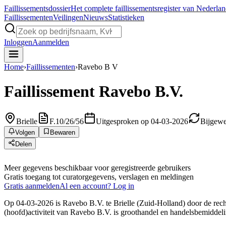
Faillissements
dossier
Het complete faillissementsregister van Nederla
Faillissementen
Veilingen
Nieuws
Statistieken
Inloggen
Aanmelden
Home
›
Faillissementen
›
Ravebo B V
Faillissement
Ravebo B.V.
Brielle
F.10/26/56
Uitgesproken op 04-03-2026
Bijgewe
Volgen
Bewaren
Delen
Meer gegevens beschikbaar voor geregistreerde gebruikers
Gratis toegang tot curatorgegevens, verslagen en meldingen
Gratis aanmelden
Al een account? Log in
Op 04-03-2026 is Ravebo B.V. te Brielle (Zuid-Holland) door de recht
(hoofd)activiteit van Ravebo B.V. is groothandel en handelsbemiddeling