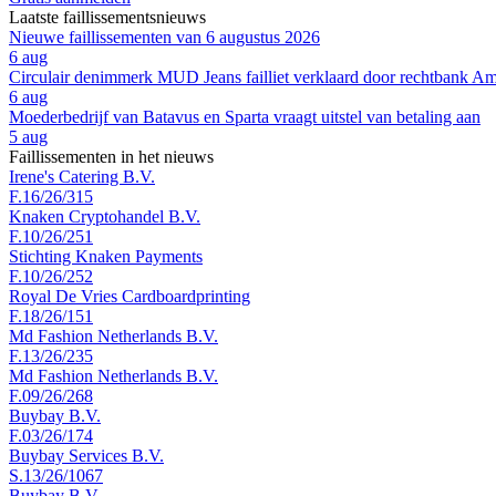
Laatste faillissementsnieuws
Nieuwe faillissementen van 6 augustus 2026
6 aug
Circulair denimmerk MUD Jeans failliet verklaard door rechtbank A
6 aug
Moederbedrijf van Batavus en Sparta vraagt uitstel van betaling aan
5 aug
Faillissementen in het nieuws
Irene's Catering B.V.
F.16/26/315
Knaken Cryptohandel B.V.
F.10/26/251
Stichting Knaken Payments
F.10/26/252
Royal De Vries Cardboardprinting
F.18/26/151
Md Fashion Netherlands B.V.
F.13/26/235
Md Fashion Netherlands B.V.
F.09/26/268
Buybay B.V.
F.03/26/174
Buybay Services B.V.
S.13/26/1067
Buybay B.V.