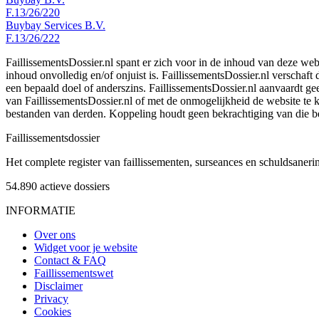
F.13/26/220
Buybay Services B.V.
F.13/26/222
FaillissementsDossier.nl spant er zich voor in de inhoud van deze we
inhoud onvolledig en/of onjuist is. FaillissementsDossier.nl verschaft
een bepaald doel of anderszins. FaillissementsDossier.nl aanvaardt gee
van FaillissementsDossier.nl of met de onmogelijkheid de website te
bestanden van derden. Koppeling houdt geen bekrachtiging van die b
Faillissements
dossier
Het complete register van faillissementen, surseances en schuldsaner
54.890
actieve dossiers
INFORMATIE
Over ons
Widget voor je website
Contact & FAQ
Faillissementswet
Disclaimer
Privacy
Cookies