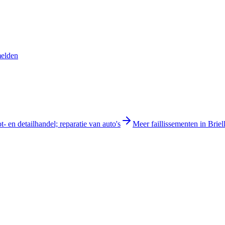
melden
- en detailhandel; reparatie van auto's
Meer faillissementen in Briel