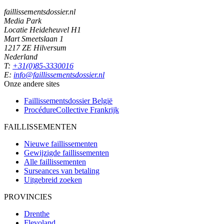
faillissementsdossier.nl
Media Park
Locatie Heideheuvel H1
Mart Smeetslaan 1
1217 ZE Hilversum
Nederland
T:
+31(0)85-3330016
E:
info@faillissementsdossier.nl
Onze andere sites
Faillissementsdossier
België
ProcédureCollective
Frankrijk
FAILLISSEMENTEN
Nieuwe faillissementen
Gewijzigde faillissementen
Alle faillissementen
Surseances van betaling
Uitgebreid zoeken
PROVINCIES
Drenthe
Flevoland