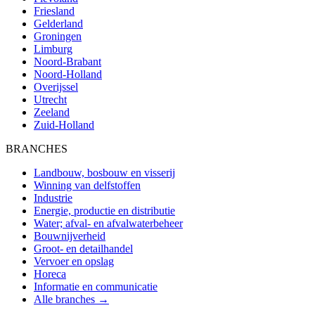
Friesland
Gelderland
Groningen
Limburg
Noord-Brabant
Noord-Holland
Overijssel
Utrecht
Zeeland
Zuid-Holland
BRANCHES
Landbouw, bosbouw en visserij
Winning van delfstoffen
Industrie
Energie, productie en distributie
Water; afval- en afvalwaterbeheer
Bouwnijverheid
Groot- en detailhandel
Vervoer en opslag
Horeca
Informatie en communicatie
Alle branches →