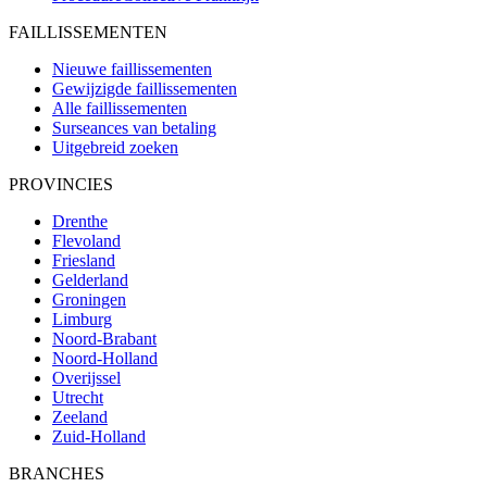
FAILLISSEMENTEN
Nieuwe faillissementen
Gewijzigde faillissementen
Alle faillissementen
Surseances van betaling
Uitgebreid zoeken
PROVINCIES
Drenthe
Flevoland
Friesland
Gelderland
Groningen
Limburg
Noord-Brabant
Noord-Holland
Overijssel
Utrecht
Zeeland
Zuid-Holland
BRANCHES