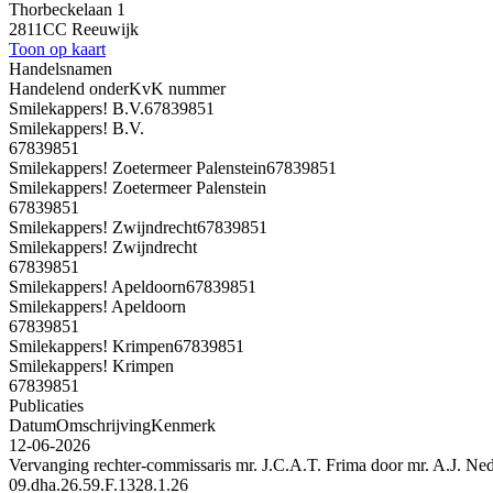
Thorbeckelaan 1
2811CC Reeuwijk
Toon op kaart
Handelsnamen
Handelend onder
KvK nummer
Smilekappers! B.V.
67839851
Smilekappers! B.V.
67839851
Smilekappers! Zoetermeer Palenstein
67839851
Smilekappers! Zoetermeer Palenstein
67839851
Smilekappers! Zwijndrecht
67839851
Smilekappers! Zwijndrecht
67839851
Smilekappers! Apeldoorn
67839851
Smilekappers! Apeldoorn
67839851
Smilekappers! Krimpen
67839851
Smilekappers! Krimpen
67839851
Publicaties
Datum
Omschrijving
Kenmerk
12-06-2026
Vervanging rechter-commissaris mr. J.C.A.T. Frima door mr. A.J. Ne
09.dha.26.59.F.1328.1.26