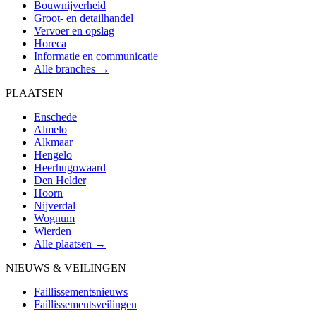
Bouwnijverheid
Groot- en detailhandel
Vervoer en opslag
Horeca
Informatie en communicatie
Alle branches →
PLAATSEN
Enschede
Almelo
Alkmaar
Hengelo
Heerhugowaard
Den Helder
Hoorn
Nijverdal
Wognum
Wierden
Alle plaatsen →
NIEUWS & VEILINGEN
Faillissementsnieuws
Faillissementsveilingen