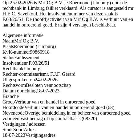
Op 25-02-2026 is Mrf Og B.V. te Roermond (Limburg) door de
rechtbank in Limburg failliet verklaard. Als curator is aangesteld mr
H.E.C. Savelkoul. Het insolventienummer van deze zaak is
F.03/26/51. De (hoofd)activiteit van Mrf Og B.V. is verhuur van en
handel in onroerend goed. Er zijn 4 verslagen beschikbaar.
Algemene informatie
Naam
Mrf Og B.V.
Plaats
Roermond (Limburg)
KvK-nummer
90860918
Status
Faillissement
Insolventienr.
F.03/26/51
Rechtbank
Limburg
Rechter-commissaris
mr. F.J.F. Gerard
Uitgesproken op
24-02-2026
Rechtsvorm
Besloten vennootschap
Datum oprichting
18-07-2023
Branche
Groep
Verhuur van en handel in onroerend goed
Hoofdcode
Verhuur van en handel in onroerend goed (68)
Nevencode
Overige bemiddeling in en beheer van onroerend goed
voor een vast bedrag of op contractbasis (68320)
Vestigingen / adressen
Sinds
Soort
Adres
18-07-2023
Vestigingsadres