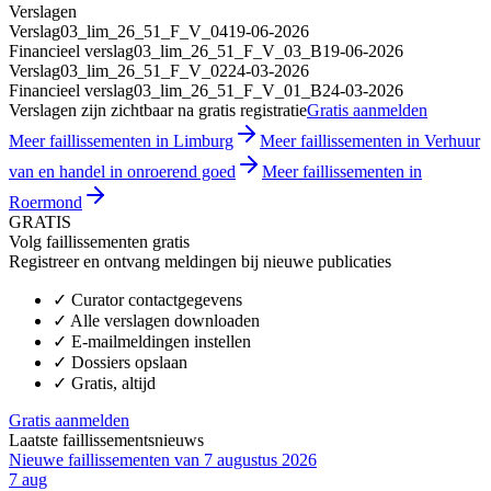
Verslagen
Verslag
03_lim_26_51_F_V_04
19-06-2026
Financieel verslag
03_lim_26_51_F_V_03_B
19-06-2026
Verslag
03_lim_26_51_F_V_02
24-03-2026
Financieel verslag
03_lim_26_51_F_V_01_B
24-03-2026
Verslagen zijn zichtbaar na gratis registratie
Gratis aanmelden
Meer faillissementen in Limburg
Meer faillissementen in Verhuur
van en handel in onroerend goed
Meer faillissementen in
Roermond
GRATIS
Volg faillissementen gratis
Registreer en ontvang meldingen bij nieuwe publicaties
✓
Curator contactgegevens
✓
Alle verslagen downloaden
✓
E-mailmeldingen instellen
✓
Dossiers opslaan
✓
Gratis, altijd
Gratis aanmelden
Laatste faillissementsnieuws
Nieuwe faillissementen van 7 augustus 2026
7 aug