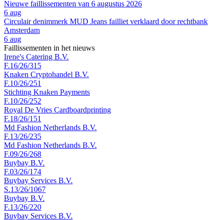
Nieuwe faillissementen van 6 augustus 2026
6 aug
Circulair denimmerk MUD Jeans failliet verklaard door rechtbank
Amsterdam
6 aug
Faillissementen in het nieuws
Irene's Catering B.V.
F.16/26/315
Knaken Cryptohandel B.V.
F.10/26/251
Stichting Knaken Payments
F.10/26/252
Royal De Vries Cardboardprinting
F.18/26/151
Md Fashion Netherlands B.V.
F.13/26/235
Md Fashion Netherlands B.V.
F.09/26/268
Buybay B.V.
F.03/26/174
Buybay Services B.V.
S.13/26/1067
Buybay B.V.
F.13/26/220
Buybay Services B.V.