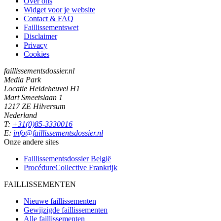
Over ons
Widget voor je website
Contact & FAQ
Faillissementswet
Disclaimer
Privacy
Cookies
faillissementsdossier.nl
Media Park
Locatie Heideheuvel H1
Mart Smeetslaan 1
1217 ZE Hilversum
Nederland
T:
+31(0)85-3330016
E:
info@faillissementsdossier.nl
Onze andere sites
Faillissementsdossier
België
ProcédureCollective
Frankrijk
FAILLISSEMENTEN
Nieuwe faillissementen
Gewijzigde faillissementen
Alle faillissementen