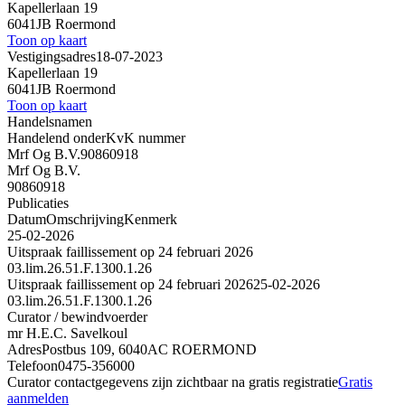
Kapellerlaan 19
6041JB Roermond
Toon op kaart
Vestigingsadres
18-07-2023
Kapellerlaan 19
6041JB Roermond
Toon op kaart
Handelsnamen
Handelend onder
KvK nummer
Mrf Og B.V.
90860918
Mrf Og B.V.
90860918
Publicaties
Datum
Omschrijving
Kenmerk
25-02-2026
Uitspraak faillissement op 24 februari 2026
03.lim.26.51.F.1300.1.26
Uitspraak faillissement op 24 februari 2026
25-02-2026
03.lim.26.51.F.1300.1.26
Curator / bewindvoerder
mr H.E.C. Savelkoul
Adres
Postbus 109, 6040AC ROERMOND
Telefoon
0475-356000
Curator contactgegevens zijn zichtbaar na gratis registratie
Gratis
aanmelden