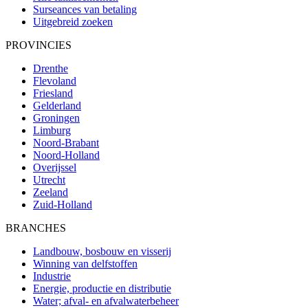
Surseances van betaling
Uitgebreid zoeken
PROVINCIES
Drenthe
Flevoland
Friesland
Gelderland
Groningen
Limburg
Noord-Brabant
Noord-Holland
Overijssel
Utrecht
Zeeland
Zuid-Holland
BRANCHES
Landbouw, bosbouw en visserij
Winning van delfstoffen
Industrie
Energie, productie en distributie
Water; afval- en afvalwaterbeheer