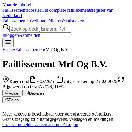
Naar de inhoud
Faillissements
dossier
Het complete faillissementsregister van
Nederland
Faillissementen
Veilingen
Nieuws
Statistieken
Inloggen
Aanmelden
Home
›
Faillissementen
›
Mrf Og B V
Faillissement
Mrf Og B.V.
Roermond
F.03/26/51
Uitgesproken op 25-02-2026
Bijgewerkt op 09-07-2026, 11:52
Volgen
Bewaren
Delen
Meer gegevens beschikbaar voor geregistreerde gebruikers
Gratis toegang tot curatorgegevens, verslagen en meldingen
Gratis aanmelden
Al een account? Log in