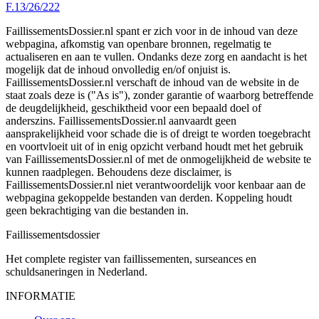
F.13/26/222
FaillissementsDossier.nl spant er zich voor in de inhoud van deze
webpagina, afkomstig van openbare bronnen, regelmatig te
actualiseren en aan te vullen. Ondanks deze zorg en aandacht is het
mogelijk dat de inhoud onvolledig en/of onjuist is.
FaillissementsDossier.nl verschaft de inhoud van de website in de
staat zoals deze is ("As is"), zonder garantie of waarborg betreffende
de deugdelijkheid, geschiktheid voor een bepaald doel of
anderszins. FaillissementsDossier.nl aanvaardt geen
aansprakelijkheid voor schade die is of dreigt te worden toegebracht
en voortvloeit uit of in enig opzicht verband houdt met het gebruik
van FaillissementsDossier.nl of met de onmogelijkheid de website te
kunnen raadplegen. Behoudens deze disclaimer, is
FaillissementsDossier.nl niet verantwoordelijk voor kenbaar aan de
webpagina gekoppelde bestanden van derden. Koppeling houdt
geen bekrachtiging van die bestanden in.
Faillissements
dossier
Het complete register van faillissementen, surseances en
schuldsaneringen in Nederland.
INFORMATIE