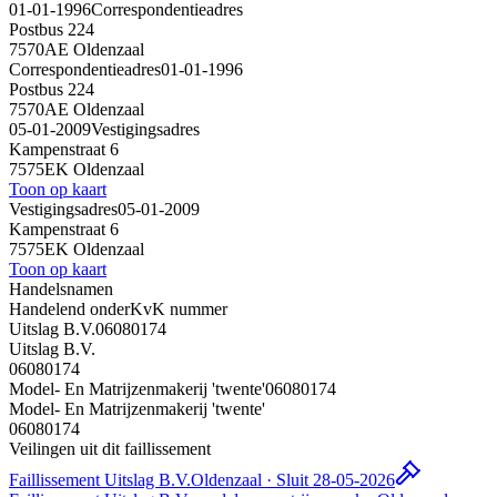
01-01-1996
Correspondentieadres
Postbus 224
7570AE Oldenzaal
Correspondentieadres
01-01-1996
Postbus 224
7570AE Oldenzaal
05-01-2009
Vestigingsadres
Kampenstraat 6
7575EK Oldenzaal
Toon op kaart
Vestigingsadres
05-01-2009
Kampenstraat 6
7575EK Oldenzaal
Toon op kaart
Handelsnamen
Handelend onder
KvK nummer
Uitslag B.V.
06080174
Uitslag B.V.
06080174
Model- En Matrijzenmakerij 'twente'
06080174
Model- En Matrijzenmakerij 'twente'
06080174
Veilingen uit dit faillissement
Faillissement Uitslag B.V.
Oldenzaal · Sluit 28-05-2026