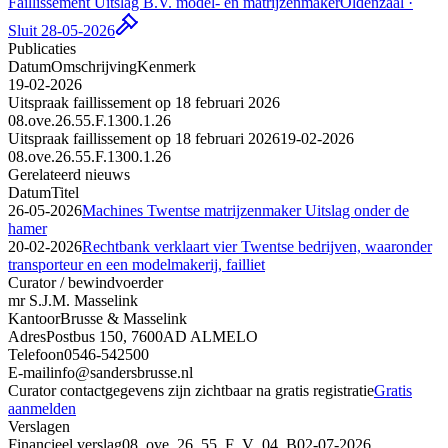
Faillissement Uitslag B.V. model- en matrijzenmaker
Oldenzaal ·
Sluit 28-05-2026
Publicaties
Datum
Omschrijving
Kenmerk
19-02-2026
Uitspraak faillissement op 18 februari 2026
08.ove.26.55.F.1300.1.26
Uitspraak faillissement op 18 februari 2026
19-02-2026
08.ove.26.55.F.1300.1.26
Gerelateerd nieuws
Datum
Titel
26-05-2026
Machines Twentse matrijzenmaker Uitslag onder de
hamer
20-02-2026
Rechtbank verklaart vier Twentse bedrijven, waaronder
transporteur en een modelmakerij, failliet
Curator / bewindvoerder
mr S.J.M. Masselink
Kantoor
Brusse & Masselink
Adres
Postbus 150, 7600AD ALMELO
Telefoon
0546-542500
E-mail
info@sandersbrusse.nl
Curator contactgegevens zijn zichtbaar na gratis registratie
Gratis
aanmelden
Verslagen
Financieel verslag
08_ove_26_55_F_V_04_B
02-07-2026