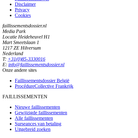
Disclaimer
Privacy
Cookies
faillissementsdossier.nl
Media Park
Locatie Heideheuvel H1
Mart Smeetslaan 1
1217 ZE Hilversum
Nederland
T:
+31(0)85-3330016
E:
info@faillissementsdossier.nl
Onze andere sites
Faillissementsdossier
België
ProcédureCollective
Frankrijk
FAILLISSEMENTEN
Nieuwe faillissementen
Gewijzigde faillissementen
Alle faillissementen
Surseances van betaling
Uitgebreid zoeken