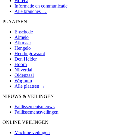
Horeca
Informatie en communicatie
Alle branches →
PLAATSEN
Enschede
Almelo
Alkmaar
Hengelo
Heerhugowaard
Den Helder
Hoorn
Nijverdal
Oldenzaal
Wognum
Alle plaatsen →
NIEUWS & VEILINGEN
Faillissementsnieuws
Faillissementsveilingen
ONLINE VEILINGEN
Machine veilingen