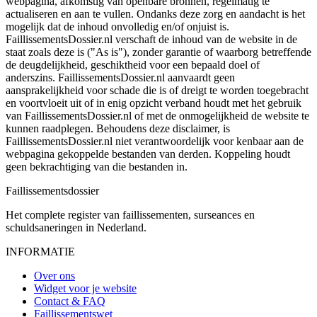
webpagina, afkomstig van openbare bronnen, regelmatig te
actualiseren en aan te vullen. Ondanks deze zorg en aandacht is het
mogelijk dat de inhoud onvolledig en/of onjuist is.
FaillissementsDossier.nl verschaft de inhoud van de website in de
staat zoals deze is ("As is"), zonder garantie of waarborg betreffende
de deugdelijkheid, geschiktheid voor een bepaald doel of
anderszins. FaillissementsDossier.nl aanvaardt geen
aansprakelijkheid voor schade die is of dreigt te worden toegebracht
en voortvloeit uit of in enig opzicht verband houdt met het gebruik
van FaillissementsDossier.nl of met de onmogelijkheid de website te
kunnen raadplegen. Behoudens deze disclaimer, is
FaillissementsDossier.nl niet verantwoordelijk voor kenbaar aan de
webpagina gekoppelde bestanden van derden. Koppeling houdt
geen bekrachtiging van die bestanden in.
Faillissements
dossier
Het complete register van faillissementen, surseances en
schuldsaneringen in Nederland.
INFORMATIE
Over ons
Widget voor je website
Contact & FAQ
Faillissementswet