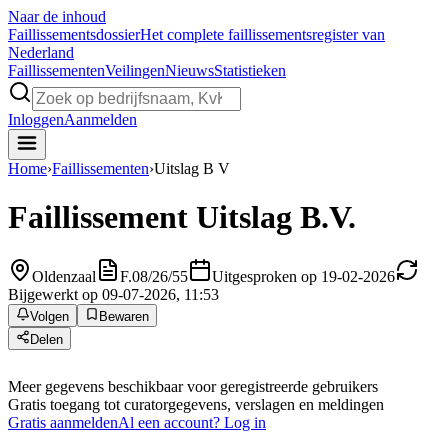
Naar de inhoud
Faillissements
dossier
Het complete faillissementsregister van
Nederland
Faillissementen
Veilingen
Nieuws
Statistieken
Inloggen
Aanmelden
Home
›
Faillissementen
›
Uitslag B V
Faillissement
Uitslag B.V.
Oldenzaal
F.08/26/55
Uitgesproken op 19-02-2026
Bijgewerkt op 09-07-2026, 11:53
Volgen
Bewaren
Delen
Meer gegevens beschikbaar voor geregistreerde gebruikers
Gratis toegang tot curatorgegevens, verslagen en meldingen
Gratis aanmelden
Al een account? Log in