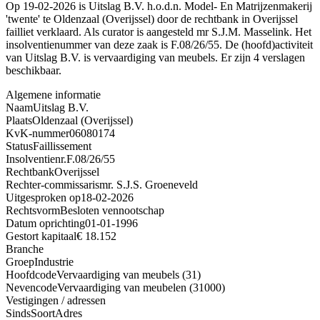
Op 19-02-2026 is Uitslag B.V. h.o.d.n. Model- En Matrijzenmakerij
'twente' te Oldenzaal (Overijssel) door de rechtbank in Overijssel
failliet verklaard. Als curator is aangesteld mr S.J.M. Masselink. Het
insolventienummer van deze zaak is F.08/26/55. De (hoofd)activiteit
van Uitslag B.V. is vervaardiging van meubels. Er zijn 4 verslagen
beschikbaar.
Algemene informatie
Naam
Uitslag B.V.
Plaats
Oldenzaal (Overijssel)
KvK-nummer
06080174
Status
Faillissement
Insolventienr.
F.08/26/55
Rechtbank
Overijssel
Rechter-commissaris
mr. S.J.S. Groeneveld
Uitgesproken op
18-02-2026
Rechtsvorm
Besloten vennootschap
Datum oprichting
01-01-1996
Gestort kapitaal
€ 18.152
Branche
Groep
Industrie
Hoofdcode
Vervaardiging van meubels (31)
Nevencode
Vervaardiging van meubelen (31000)
Vestigingen / adressen
Sinds
Soort
Adres