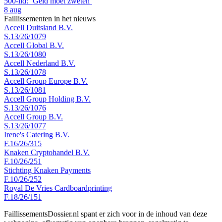
500-lid: ‘Geld moet zweten’
8 aug
Faillissementen in het nieuws
Accell Duitsland B.V.
S.13/26/1079
Accell Global B.V.
S.13/26/1080
Accell Nederland B.V.
S.13/26/1078
Accell Group Europe B.V.
S.13/26/1081
Accell Group Holding B.V.
S.13/26/1076
Accell Group B.V.
S.13/26/1077
Irene's Catering B.V.
F.16/26/315
Knaken Cryptohandel B.V.
F.10/26/251
Stichting Knaken Payments
F.10/26/252
Royal De Vries Cardboardprinting
F.18/26/151
FaillissementsDossier.nl spant er zich voor in de inhoud van deze