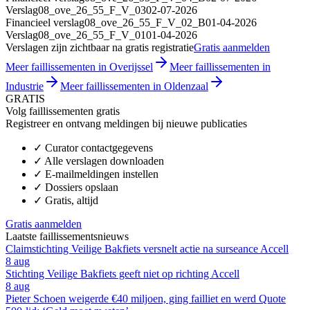
Verslag
08_ove_26_55_F_V_03
02-07-2026
Financieel verslag
08_ove_26_55_F_V_02_B
01-04-2026
Verslag
08_ove_26_55_F_V_01
01-04-2026
Verslagen zijn zichtbaar na gratis registratie
Gratis aanmelden
Meer faillissementen in Overijssel
Meer faillissementen in
Industrie
Meer faillissementen in Oldenzaal
GRATIS
Volg faillissementen gratis
Registreer en ontvang meldingen bij nieuwe publicaties
✓
Curator contactgegevens
✓
Alle verslagen downloaden
✓
E-mailmeldingen instellen
✓
Dossiers opslaan
✓
Gratis, altijd
Gratis aanmelden
Laatste faillissementsnieuws
Claimstichting Veilige Bakfiets versnelt actie na surseance Accell
8 aug
Stichting Veilige Bakfiets geeft niet op richting Accell
8 aug
Pieter Schoen weigerde €40 miljoen, ging failliet en werd Quote