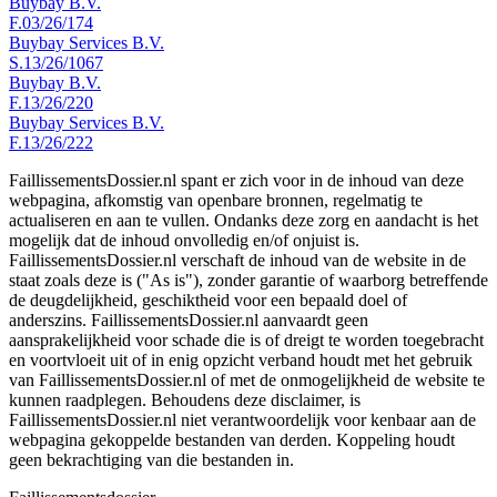
Buybay B.V.
F.03/26/174
Buybay Services B.V.
S.13/26/1067
Buybay B.V.
F.13/26/220
Buybay Services B.V.
F.13/26/222
FaillissementsDossier.nl spant er zich voor in de inhoud van deze
webpagina, afkomstig van openbare bronnen, regelmatig te
actualiseren en aan te vullen. Ondanks deze zorg en aandacht is het
mogelijk dat de inhoud onvolledig en/of onjuist is.
FaillissementsDossier.nl verschaft de inhoud van de website in de
staat zoals deze is ("As is"), zonder garantie of waarborg betreffende
de deugdelijkheid, geschiktheid voor een bepaald doel of
anderszins. FaillissementsDossier.nl aanvaardt geen
aansprakelijkheid voor schade die is of dreigt te worden toegebracht
en voortvloeit uit of in enig opzicht verband houdt met het gebruik
van FaillissementsDossier.nl of met de onmogelijkheid de website te
kunnen raadplegen. Behoudens deze disclaimer, is
FaillissementsDossier.nl niet verantwoordelijk voor kenbaar aan de
webpagina gekoppelde bestanden van derden. Koppeling houdt
geen bekrachtiging van die bestanden in.