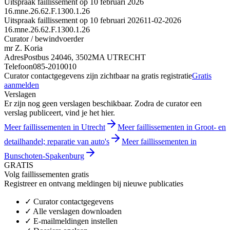
Uitspraak faillissement op 10 februari 2026
16.mne.26.62.F.1300.1.26
Uitspraak faillissement op 10 februari 2026
11-02-2026
16.mne.26.62.F.1300.1.26
Curator / bewindvoerder
mr Z. Koria
Adres
Postbus 24046, 3502MA UTRECHT
Telefoon
085-2010010
Curator contactgegevens zijn zichtbaar na gratis registratie
Gratis
aanmelden
Verslagen
Er zijn nog geen verslagen beschikbaar. Zodra de curator een
verslag publiceert, vind je het hier.
Meer faillissementen in Utrecht
Meer faillissementen in Groot- en
detailhandel; reparatie van auto's
Meer faillissementen in
Bunschoten-Spakenburg
GRATIS
Volg faillissementen gratis
Registreer en ontvang meldingen bij nieuwe publicaties
✓
Curator contactgegevens
✓
Alle verslagen downloaden
✓
E-mailmeldingen instellen