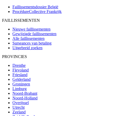
Faillissementsdossier
België
ProcédureCollective
Frankrijk
FAILLISSEMENTEN
Nieuwe faillissementen
Gewijzigde faillissementen
Alle faillissementen
Surseances van betaling
Uitgebreid zoeken
PROVINCIES
Drenthe
Flevoland
Friesland
Gelderland
Groningen
Limburg
Noord-Brabant
Noord-Holland
Overijssel
Utrecht
Zeeland