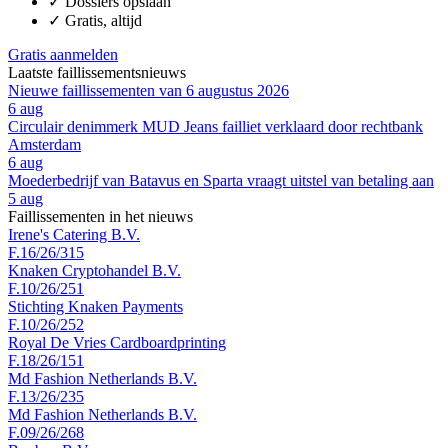
✓
Dossiers opslaan
✓
Gratis, altijd
Gratis aanmelden
Laatste faillissementsnieuws
Nieuwe faillissementen van 6 augustus 2026
6 aug
Circulair denimmerk MUD Jeans failliet verklaard door rechtbank
Amsterdam
6 aug
Moederbedrijf van Batavus en Sparta vraagt uitstel van betaling aan
5 aug
Faillissementen in het nieuws
Irene's Catering B.V.
F.16/26/315
Knaken Cryptohandel B.V.
F.10/26/251
Stichting Knaken Payments
F.10/26/252
Royal De Vries Cardboardprinting
F.18/26/151
Md Fashion Netherlands B.V.
F.13/26/235
Md Fashion Netherlands B.V.
F.09/26/268