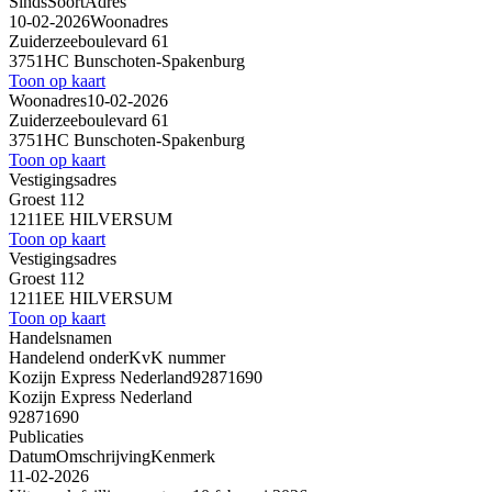
Sinds
Soort
Adres
10-02-2026
Woonadres
Zuiderzeeboulevard 61
3751HC Bunschoten-Spakenburg
Toon op kaart
Woonadres
10-02-2026
Zuiderzeeboulevard 61
3751HC Bunschoten-Spakenburg
Toon op kaart
Vestigingsadres
Groest 112
1211EE HILVERSUM
Toon op kaart
Vestigingsadres
Groest 112
1211EE HILVERSUM
Toon op kaart
Handelsnamen
Handelend onder
KvK nummer
Kozijn Express Nederland
92871690
Kozijn Express Nederland
92871690
Publicaties
Datum
Omschrijving
Kenmerk
11-02-2026