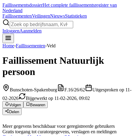
Faillissements
dossier
Het complete faillissementsregister van
Nederland
Faillissementen
Veilingen
Nieuws
Statistieken
Inloggen
Aanmelden
Home
›
Faillissementen
›
Veld
Faillissement
Natuurlijk
persoon
Bunschoten-Spakenburg
F.16/26/62
Uitgesproken op 11-
02-2026
Bijgewerkt op 11-02-2026, 09:02
Volgen
Bewaren
Delen
Meer gegevens beschikbaar voor geregistreerde gebruikers
Gratis toegang tot curatorgegevens, verslagen en meldingen