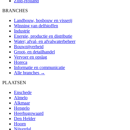
Zuid-Holland
BRANCHES
Landbouw, bosbouw en visserij
Winning van delfstoffen
Industrie
Energie, productie en distributie
Water; afval- en afvalwaterbeheer
Bouwnijverheid
Groot- en detailhandel
Vervoer en opslag
Horeca
Informatie en communicatie
Alle branches →
PLAATSEN
Enschede
Almelo
Alkmaar
Hengelo
Heerhugowaard
Den Helder
Hoorn
Nijverdal