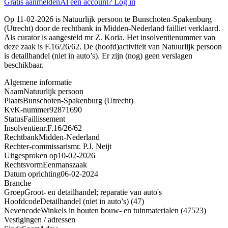
Gratis aanmelden
Al een account? Log in
Op 11-02-2026 is Natuurlijk persoon te Bunschoten-Spakenburg
(Utrecht) door de rechtbank in Midden-Nederland failliet verklaard.
Als curator is aangesteld mr Z. Koria. Het insolventienummer van
deze zaak is F.16/26/62. De (hoofd)activiteit van Natuurlijk persoon
is detailhandel (niet in auto’s). Er zijn (nog) geen verslagen
beschikbaar.
Algemene informatie
Naam
Natuurlijk persoon
Plaats
Bunschoten-Spakenburg (Utrecht)
KvK-nummer
92871690
Status
Faillissement
Insolventienr.
F.16/26/62
Rechtbank
Midden-Nederland
Rechter-commissaris
mr. P.J. Neijt
Uitgesproken op
10-02-2026
Rechtsvorm
Eenmanszaak
Datum oprichting
06-02-2024
Branche
Groep
Groot- en detailhandel; reparatie van auto's
Hoofdcode
Detailhandel (niet in auto’s) (47)
Nevencode
Winkels in houten bouw- en tuinmaterialen (47523)
Vestigingen / adressen