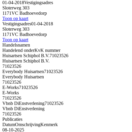
01-04-2018
Vestigingsadres
Sloterweg 303
1171VC Badhoevedorp
Toon op kaart
Vestigingsadres
01-04-2018
Sloterweg 303
1171VC Badhoevedorp
Toon op kaart
Handelsnamen
Handelend onder
KvK nummer
Huisartsen Schiphol B.V.
71023526
Huisartsen Schiphol B.V.
71023526
Everybody Huisartsen
71023526
Everybody Huisartsen
71023526
E-Works
71023526
E-Works
71023526
Vbnb DiEnstverlening
71023526
Vbnb DiEnstverlening
71023526
Publicaties
Datum
Omschrijving
Kenmerk
08-10-2025