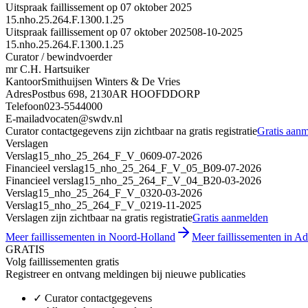
Uitspraak faillissement op 07 oktober 2025
15.nho.25.264.F.1300.1.25
Uitspraak faillissement op 07 oktober 2025
08-10-2025
15.nho.25.264.F.1300.1.25
Curator / bewindvoerder
mr C.H. Hartsuiker
Kantoor
Smithuijsen Winters & De Vries
Adres
Postbus 698, 2130AR HOOFDDORP
Telefoon
023-5544000
E-mail
advocaten@swdv.nl
Curator contactgegevens zijn zichtbaar na gratis registratie
Gratis aan
Verslagen
Verslag
15_nho_25_264_F_V_06
09-07-2026
Financieel verslag
15_nho_25_264_F_V_05_B
09-07-2026
Financieel verslag
15_nho_25_264_F_V_04_B
20-03-2026
Verslag
15_nho_25_264_F_V_03
20-03-2026
Verslag
15_nho_25_264_F_V_02
19-11-2025
Verslagen zijn zichtbaar na gratis registratie
Gratis aanmelden
Meer faillissementen in Noord-Holland
Meer faillissementen in Ad
GRATIS
Volg faillissementen gratis
Registreer en ontvang meldingen bij nieuwe publicaties
✓
Curator contactgegevens