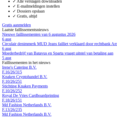
✓
Alle verslagen downloaden
✓
E-mailmeldingen instellen
✓
Dossiers opslaan
✓
Gratis, altijd
Gratis aanmelden
Laatste faillissementsnieuws
Nieuwe faillissementen van 6 augustus 2026
6 aug
Circulair denimmerk MUD Jeans failliet verklaard door rechtbank A
6 aug
Moederbedrijf van Batavus en Sparta vraagt uitstel van betaling aan
5 aug
Faillissementen in het nieuws
Irene's Catering B.V.
F.16/26/315
Knaken Cryptohandel B.V.
F.10/26/251
Stichting Knaken Payments
F.10/26/252
Royal De Vries Cardboardprinting
F.18/26/151
Md Fashion Netherlands B.V.
F.13/26/235
Md Fashion Netherlands B.V.