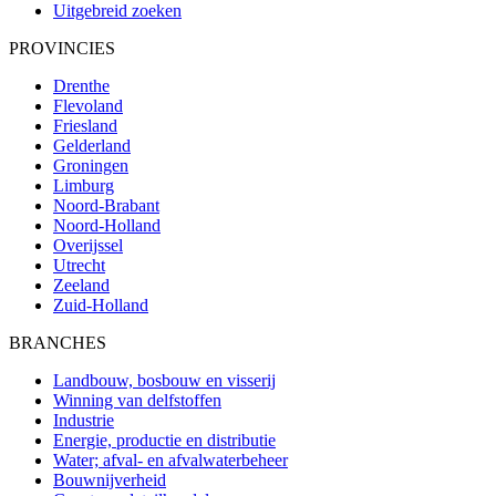
Uitgebreid zoeken
PROVINCIES
Drenthe
Flevoland
Friesland
Gelderland
Groningen
Limburg
Noord-Brabant
Noord-Holland
Overijssel
Utrecht
Zeeland
Zuid-Holland
BRANCHES
Landbouw, bosbouw en visserij
Winning van delfstoffen
Industrie
Energie, productie en distributie
Water; afval- en afvalwaterbeheer
Bouwnijverheid