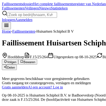
Faillissements
dossier
Het complete faillissementsregister van Nederla
Faillissementen
Veilingen
Nieuws
Statistieken
Inloggen
Aanmelden
Home
›
Faillissementen
›
Huisartsen Schiphol B V
Faillissement
Huisartsen Schiph
Hoofddorp
F.15/25/264
Uitgesproken op 08-10-2025
Bi
Volgen
Bewaren
Delen
Meer gegevens beschikbaar voor geregistreerde gebruikers
Gratis toegang tot curatorgegevens, verslagen en meldingen
Gratis aanmelden
Al een account? Log in
Op 08-10-2025 is Huisartsen Schiphol B.V. te Badhoevedorp (Noord-Ho
deze zaak is F.15/25/264. De (hoofd)activiteit van Huisartsen Schiph