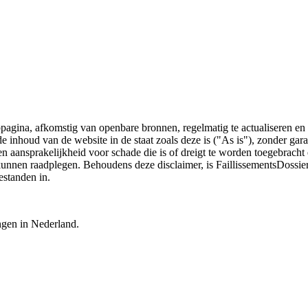
bpagina, afkomstig van openbare bronnen, regelmatig te actualiseren en 
 de inhoud van de website in de staat zoals deze is ("As is"), zonder ga
n aansprakelijkheid voor schade die is of dreigt te worden toegebracht 
 kunnen raadplegen. Behoudens deze disclaimer, is FaillissementsDossi
estanden in.
ingen in Nederland.