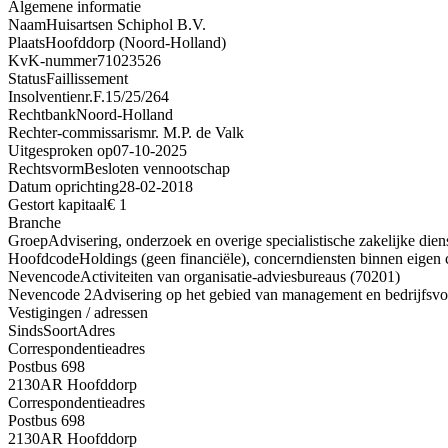
Algemene informatie
Naam
Huisartsen Schiphol B.V.
Plaats
Hoofddorp (Noord-Holland)
KvK-nummer
71023526
Status
Faillissement
Insolventienr.
F.15/25/264
Rechtbank
Noord-Holland
Rechter-commissaris
mr. M.P. de Valk
Uitgesproken op
07-10-2025
Rechtsvorm
Besloten vennootschap
Datum oprichting
28-02-2018
Gestort kapitaal
€ 1
Branche
Groep
Advisering, onderzoek en overige specialistische zakelijke dien
Hoofdcode
Holdings (geen financiële), concerndiensten binnen eige
Nevencode
Activiteiten van organisatie-adviesbureaus (70201)
Nevencode 2
Advisering op het gebied van management en bedrijfsvoe
Vestigingen / adressen
Sinds
Soort
Adres
Correspondentieadres
Postbus 698
2130AR Hoofddorp
Correspondentieadres
Postbus 698
2130AR Hoofddorp