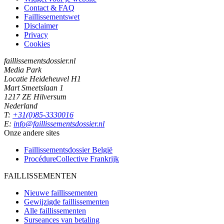
Contact & FAQ
Faillissementswet
Disclaimer
Privacy
Cookies
faillissementsdossier.nl
Media Park
Locatie Heideheuvel H1
Mart Smeetslaan 1
1217 ZE Hilversum
Nederland
T:
+31(0)85-3330016
E:
info@faillissementsdossier.nl
Onze andere sites
Faillissementsdossier
België
ProcédureCollective
Frankrijk
FAILLISSEMENTEN
Nieuwe faillissementen
Gewijzigde faillissementen
Alle faillissementen
Surseances van betaling