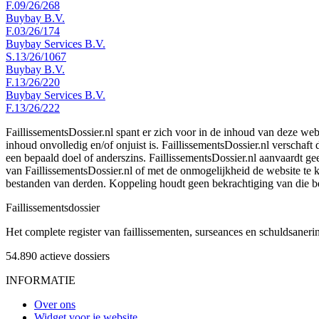
F.09/26/268
Buybay B.V.
F.03/26/174
Buybay Services B.V.
S.13/26/1067
Buybay B.V.
F.13/26/220
Buybay Services B.V.
F.13/26/222
FaillissementsDossier.nl spant er zich voor in de inhoud van deze we
inhoud onvolledig en/of onjuist is. FaillissementsDossier.nl verschaft
een bepaald doel of anderszins. FaillissementsDossier.nl aanvaardt gee
van FaillissementsDossier.nl of met de onmogelijkheid de website te
bestanden van derden. Koppeling houdt geen bekrachtiging van die b
Faillissements
dossier
Het complete register van faillissementen, surseances en schuldsaner
54.890
actieve dossiers
INFORMATIE
Over ons
Widget voor je website