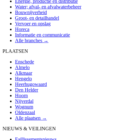
Energie, productie en distributie
Water; afval- en afvalwaterbeheer
Bouwnijverheid
Groot- en detailhandel
Vervoer en opslag
Horeca
Informatie en communicatie
Alle branches →
PLAATSEN
Enschede
Almelo
Alkmaar
Hengelo
Heerhugowaard
Den Helder
Hoorn
Nijverdal
Wognum
Oldenzaal
Alle plaatsen →
NIEUWS & VEILINGEN
Faillissementsnieuws