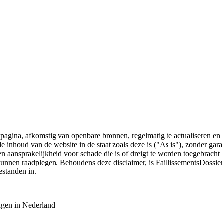
bpagina, afkomstig van openbare bronnen, regelmatig te actualiseren en 
 de inhoud van de website in de staat zoals deze is ("As is"), zonder ga
n aansprakelijkheid voor schade die is of dreigt te worden toegebracht 
 kunnen raadplegen. Behoudens deze disclaimer, is FaillissementsDossi
estanden in.
ingen in Nederland.