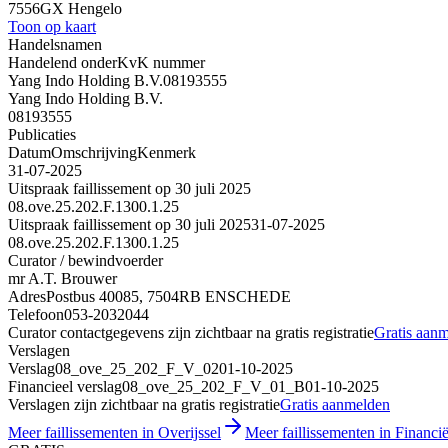
7556GX Hengelo
Toon op kaart
Handelsnamen
Handelend onder
KvK nummer
Yang Indo Holding B.V.
08193555
Yang Indo Holding B.V.
08193555
Publicaties
Datum
Omschrijving
Kenmerk
31-07-2025
Uitspraak faillissement op 30 juli 2025
08.ove.25.202.F.1300.1.25
Uitspraak faillissement op 30 juli 2025
31-07-2025
08.ove.25.202.F.1300.1.25
Curator / bewindvoerder
mr A.T. Brouwer
Adres
Postbus 40085, 7504RB ENSCHEDE
Telefoon
053-2032044
Curator contactgegevens zijn zichtbaar na gratis registratie
Gratis aan
Verslagen
Verslag
08_ove_25_202_F_V_02
01-10-2025
Financieel verslag
08_ove_25_202_F_V_01_B
01-10-2025
Verslagen zijn zichtbaar na gratis registratie
Gratis aanmelden
Meer faillissementen in Overijssel
Meer faillissementen in Financië