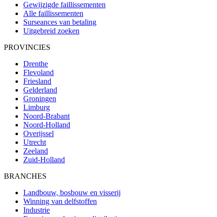
Gewijzigde faillissementen
Alle faillissementen
Surseances van betaling
Uitgebreid zoeken
PROVINCIES
Drenthe
Flevoland
Friesland
Gelderland
Groningen
Limburg
Noord-Brabant
Noord-Holland
Overijssel
Utrecht
Zeeland
Zuid-Holland
BRANCHES
Landbouw, bosbouw en visserij
Winning van delfstoffen
Industrie