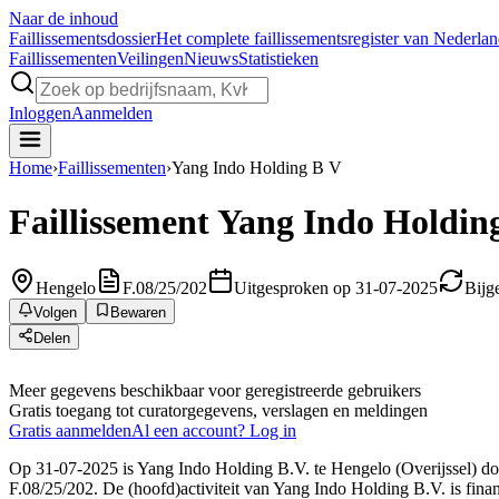
Naar de inhoud
Faillissements
dossier
Het complete faillissementsregister van Nederla
Faillissementen
Veilingen
Nieuws
Statistieken
Inloggen
Aanmelden
Home
›
Faillissementen
›
Yang Indo Holding B V
Faillissement
Yang Indo Holding
Hengelo
F.08/25/202
Uitgesproken op 31-07-2025
Bijg
Volgen
Bewaren
Delen
Meer gegevens beschikbaar voor geregistreerde gebruikers
Gratis toegang tot curatorgegevens, verslagen en meldingen
Gratis aanmelden
Al een account? Log in
Op 31-07-2025 is Yang Indo Holding B.V. te Hengelo (Overijssel) door
F.08/25/202. De (hoofd)activiteit van Yang Indo Holding B.V. is finan