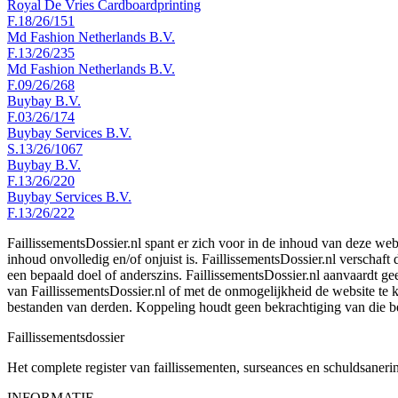
Royal De Vries Cardboardprinting
F.18/26/151
Md Fashion Netherlands B.V.
F.13/26/235
Md Fashion Netherlands B.V.
F.09/26/268
Buybay B.V.
F.03/26/174
Buybay Services B.V.
S.13/26/1067
Buybay B.V.
F.13/26/220
Buybay Services B.V.
F.13/26/222
FaillissementsDossier.nl spant er zich voor in de inhoud van deze we
inhoud onvolledig en/of onjuist is. FaillissementsDossier.nl verschaft
een bepaald doel of anderszins. FaillissementsDossier.nl aanvaardt gee
van FaillissementsDossier.nl of met de onmogelijkheid de website te
bestanden van derden. Koppeling houdt geen bekrachtiging van die b
Faillissements
dossier
Het complete register van faillissementen, surseances en schuldsaner
INFORMATIE