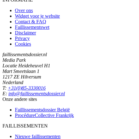
Over ons
Widget voor je website
Contact & FAQ
Faillissementswet
Disclaimer
Privacy
Cookies
faillissementsdossier.nl
Media Park
Locatie Heideheuvel H1
Mart Smeetslaan 1
1217 ZE Hilversum
Nederland
T:
+31(0)85-3330016
E:
info@faillissementsdossier.nl
Onze andere sites
Faillissementsdossier
België
ProcédureCollective
Frankrijk
FAILLISSEMENTEN
Nieuwe faillissementen