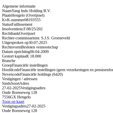
Algemene informatie
Naam
Yang Indo Holding B.V.
Plaats
Hengelo (Overijssel)
KvK-nummer
08193555
Status
Faillissement
Insolventienr.
F.08/25/202
Rechtbank
Overijssel
Rechter-commissaris
mr. S.J.S. Groeneveld
Uitgesproken op
30-07-2025
Rechtsvorm
Besloten vennootschap
Datum oprichting
06-04-2009
Gestort kapitaal
€ 18.000
Branche
Groep
Financiële instellingen
Hoofdcode
Financiële instellingen (geen verzekeringen en pensioenfo
Nevencode
Financiële holdings (6420)
Vestigingen / adressen
Sinds
Soort
Adres
27-02-2025
Vestigingsadres
Oude Bornseweg 128
7556GX Hengelo
Toon op kaart
Vestigingsadres
27-02-2025
Oude Bornseweg 128