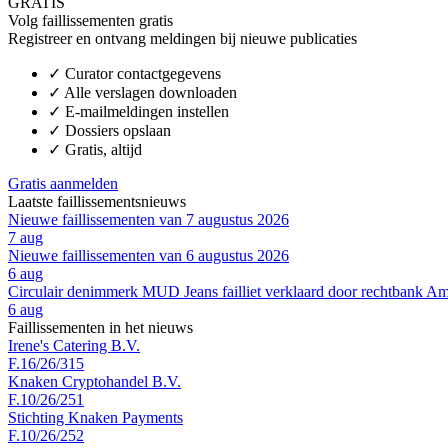
GRATIS
Volg faillissementen gratis
Registreer en ontvang meldingen bij nieuwe publicaties
✓
Curator contactgegevens
✓
Alle verslagen downloaden
✓
E-mailmeldingen instellen
✓
Dossiers opslaan
✓
Gratis, altijd
Gratis aanmelden
Laatste faillissementsnieuws
Nieuwe faillissementen van 7 augustus 2026
7 aug
Nieuwe faillissementen van 6 augustus 2026
6 aug
Circulair denimmerk MUD Jeans failliet verklaard door rechtbank A
6 aug
Faillissementen in het nieuws
Irene's Catering B.V.
F.16/26/315
Knaken Cryptohandel B.V.
F.10/26/251
Stichting Knaken Payments
F.10/26/252