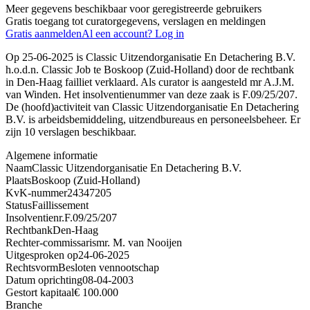
Meer gegevens beschikbaar voor geregistreerde gebruikers
Gratis toegang tot curatorgegevens, verslagen en meldingen
Gratis aanmelden
Al een account? Log in
Op 25-06-2025 is Classic Uitzendorganisatie En Detachering B.V.
h.o.d.n. Classic Job te Boskoop (Zuid-Holland) door de rechtbank
in Den-Haag failliet verklaard. Als curator is aangesteld mr A.J.M.
van Winden. Het insolventienummer van deze zaak is F.09/25/207.
De (hoofd)activiteit van Classic Uitzendorganisatie En Detachering
B.V. is arbeidsbemiddeling, uitzendbureaus en personeelsbeheer. Er
zijn 10 verslagen beschikbaar.
Algemene informatie
Naam
Classic Uitzendorganisatie En Detachering B.V.
Plaats
Boskoop (Zuid-Holland)
KvK-nummer
24347205
Status
Faillissement
Insolventienr.
F.09/25/207
Rechtbank
Den-Haag
Rechter-commissaris
mr. M. van Nooijen
Uitgesproken op
24-06-2025
Rechtsvorm
Besloten vennootschap
Datum oprichting
08-04-2003
Gestort kapitaal
€ 100.000
Branche