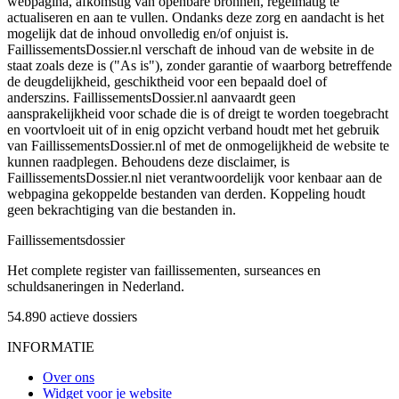
webpagina, afkomstig van openbare bronnen, regelmatig te
actualiseren en aan te vullen. Ondanks deze zorg en aandacht is het
mogelijk dat de inhoud onvolledig en/of onjuist is.
FaillissementsDossier.nl verschaft de inhoud van de website in de
staat zoals deze is ("As is"), zonder garantie of waarborg betreffende
de deugdelijkheid, geschiktheid voor een bepaald doel of
anderszins. FaillissementsDossier.nl aanvaardt geen
aansprakelijkheid voor schade die is of dreigt te worden toegebracht
en voortvloeit uit of in enig opzicht verband houdt met het gebruik
van FaillissementsDossier.nl of met de onmogelijkheid de website te
kunnen raadplegen. Behoudens deze disclaimer, is
FaillissementsDossier.nl niet verantwoordelijk voor kenbaar aan de
webpagina gekoppelde bestanden van derden. Koppeling houdt
geen bekrachtiging van die bestanden in.
Faillissements
dossier
Het complete register van faillissementen, surseances en
schuldsaneringen in Nederland.
54.890
actieve dossiers
INFORMATIE
Over ons
Widget voor je website