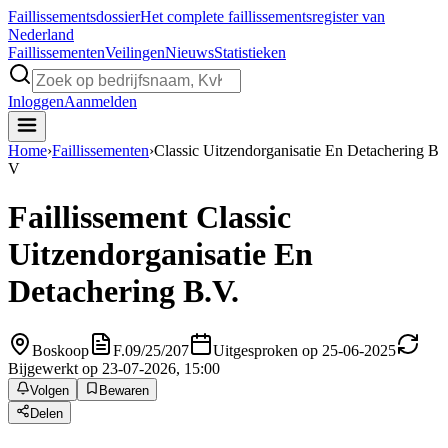
Faillissements
dossier
Het complete faillissementsregister van
Nederland
Faillissementen
Veilingen
Nieuws
Statistieken
Inloggen
Aanmelden
Home
›
Faillissementen
›
Classic Uitzendorganisatie En Detachering B
V
Faillissement
Classic
Uitzendorganisatie En
Detachering B.V.
Boskoop
F.09/25/207
Uitgesproken op 25-06-2025
Bijgewerkt op 23-07-2026, 15:00
Volgen
Bewaren
Delen