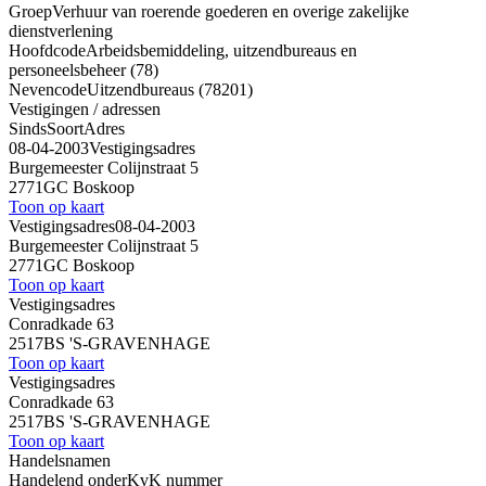
Groep
Verhuur van roerende goederen en overige zakelijke
dienstverlening
Hoofdcode
Arbeidsbemiddeling, uitzendbureaus en
personeelsbeheer (78)
Nevencode
Uitzendbureaus (78201)
Vestigingen / adressen
Sinds
Soort
Adres
08-04-2003
Vestigingsadres
Burgemeester Colijnstraat 5
2771GC Boskoop
Toon op kaart
Vestigingsadres
08-04-2003
Burgemeester Colijnstraat 5
2771GC Boskoop
Toon op kaart
Vestigingsadres
Conradkade 63
2517BS 'S-GRAVENHAGE
Toon op kaart
Vestigingsadres
Conradkade 63
2517BS 'S-GRAVENHAGE
Toon op kaart
Handelsnamen
Handelend onder
KvK nummer