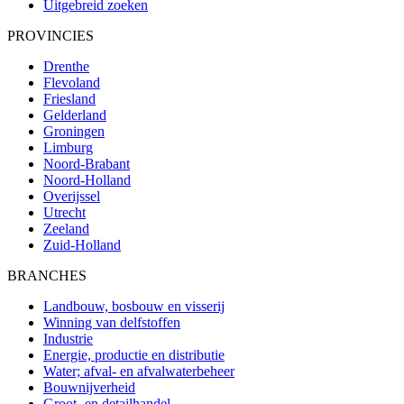
Uitgebreid zoeken
PROVINCIES
Drenthe
Flevoland
Friesland
Gelderland
Groningen
Limburg
Noord-Brabant
Noord-Holland
Overijssel
Utrecht
Zeeland
Zuid-Holland
BRANCHES
Landbouw, bosbouw en visserij
Winning van delfstoffen
Industrie
Energie, productie en distributie
Water; afval- en afvalwaterbeheer
Bouwnijverheid
Groot- en detailhandel