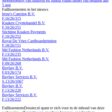
Moederbedrijf van Batavus en Sparta vraagt uitstel van betaling aan
5 aug
Faillissementen in het nieuws
Irene's Catering B.V.
F.16/26/315
Knaken Cryptohandel B.V.
F.10/26/251
Stichting Knaken Payments
F.10/26/252
Royal De Vries Cardboardprinting
F.18/26/151
Md Fashion Netherlands B.V.
F.13/26/235
Md Fashion Netherlands B.V.
F.09/26/268
Buybay B.V.
F.03/26/174
Buybay Services B.V.
S.13/26/1067
Buybay B.V.
F.13/26/220
Buybay Services B.V.
F.13/26/222
FaillissementsDossier.nl spant er zich voor in de inhoud van deze