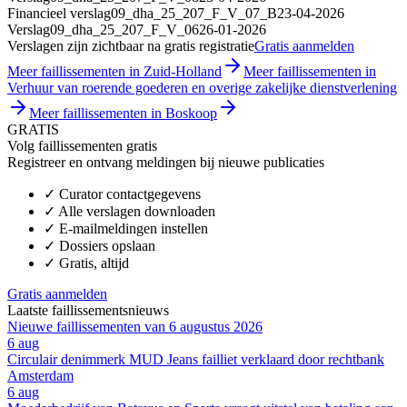
Financieel verslag
09_dha_25_207_F_V_07_B
23-04-2026
Verslag
09_dha_25_207_F_V_06
26-01-2026
Verslagen zijn zichtbaar na gratis registratie
Gratis aanmelden
Meer faillissementen in Zuid-Holland
Meer faillissementen in
Verhuur van roerende goederen en overige zakelijke dienstverlening
Meer faillissementen in Boskoop
GRATIS
Volg faillissementen gratis
Registreer en ontvang meldingen bij nieuwe publicaties
✓
Curator contactgegevens
✓
Alle verslagen downloaden
✓
E-mailmeldingen instellen
✓
Dossiers opslaan
✓
Gratis, altijd
Gratis aanmelden
Laatste faillissementsnieuws
Nieuwe faillissementen van 6 augustus 2026
6 aug
Circulair denimmerk MUD Jeans failliet verklaard door rechtbank
Amsterdam
6 aug