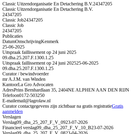
Classic Uitzendorganisatie En Detachering B.V.
24347205
Classic Uitzendorganisatie En Detachering B.V.
24347205
Classic Job
24347205
Classic Job
24347205
Publicaties
Datum
Omschrijving
Kenmerk
25-06-2025
Uitspraak faillissement op 24 juni 2025
09.dha.25.207.F.1300.1.25
Uitspraak faillissement op 24 juni 2025
25-06-2025
09.dha.25.207.F.1300.1.25
Curator / bewindvoerder
mr A.J.M. van Winden
Kantoor
La Gro Advocaten
Adres
Prins Bernhardlaan 35, 2404NE ALPHEN AAN DEN RIJN
Telefoon
0172-503250
E-mail
email@lagrolaw.nl
Curator contactgegevens zijn zichtbaar na gratis registratie
Gratis
aanmelden
Verslagen
Verslag
09_dha_25_207_F_V_09
23-07-2026
Financieel verslag
09_dha_25_207_F_V_10_B
23-07-2026
Verslag
09_dha_25_207_F_V_08
23-04-2026