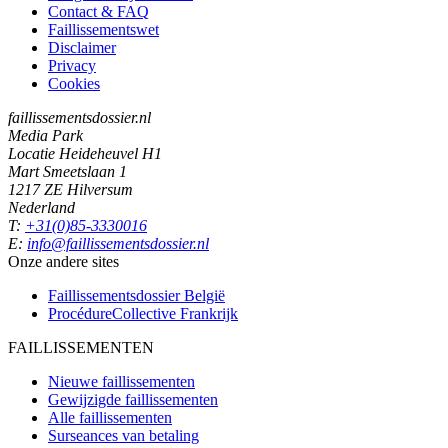
Contact & FAQ
Faillissementswet
Disclaimer
Privacy
Cookies
faillissementsdossier.nl
Media Park
Locatie Heideheuvel H1
Mart Smeetslaan 1
1217 ZE Hilversum
Nederland
T:
+31(0)85-3330016
E:
info@faillissementsdossier.nl
Onze andere sites
Faillissementsdossier
België
ProcédureCollective
Frankrijk
FAILLISSEMENTEN
Nieuwe faillissementen
Gewijzigde faillissementen
Alle faillissementen
Surseances van betaling