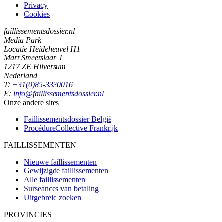
Privacy
Cookies
faillissementsdossier.nl
Media Park
Locatie Heideheuvel H1
Mart Smeetslaan 1
1217 ZE Hilversum
Nederland
T:
+31(0)85-3330016
E:
info@faillissementsdossier.nl
Onze andere sites
Faillissementsdossier
België
ProcédureCollective
Frankrijk
FAILLISSEMENTEN
Nieuwe faillissementen
Gewijzigde faillissementen
Alle faillissementen
Surseances van betaling
Uitgebreid zoeken
PROVINCIES