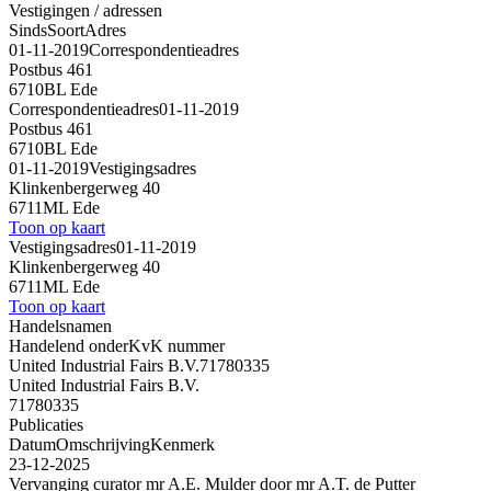
Vestigingen / adressen
Sinds
Soort
Adres
01-11-2019
Correspondentieadres
Postbus 461
6710BL Ede
Correspondentieadres
01-11-2019
Postbus 461
6710BL Ede
01-11-2019
Vestigingsadres
Klinkenbergerweg 40
6711ML Ede
Toon op kaart
Vestigingsadres
01-11-2019
Klinkenbergerweg 40
6711ML Ede
Toon op kaart
Handelsnamen
Handelend onder
KvK nummer
United Industrial Fairs B.V.
71780335
United Industrial Fairs B.V.
71780335
Publicaties
Datum
Omschrijving
Kenmerk
23-12-2025
Vervanging curator mr A.E. Mulder door mr A.T. de Putter