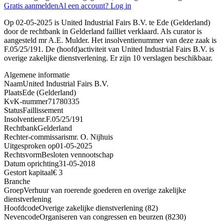
Gratis aanmelden
Al een account? Log in
Op 02-05-2025 is United Industrial Fairs B.V. te Ede (Gelderland)
door de rechtbank in Gelderland failliet verklaard. Als curator is
aangesteld mr A.E. Mulder. Het insolventienummer van deze zaak is
F.05/25/191. De (hoofd)activiteit van United Industrial Fairs B.V. is
overige zakelijke dienstverlening. Er zijn 10 verslagen beschikbaar.
Algemene informatie
Naam
United Industrial Fairs B.V.
Plaats
Ede (Gelderland)
KvK-nummer
71780335
Status
Faillissement
Insolventienr.
F.05/25/191
Rechtbank
Gelderland
Rechter-commissaris
mr. O. Nijhuis
Uitgesproken op
01-05-2025
Rechtsvorm
Besloten vennootschap
Datum oprichting
31-05-2018
Gestort kapitaal
€ 3
Branche
Groep
Verhuur van roerende goederen en overige zakelijke
dienstverlening
Hoofdcode
Overige zakelijke dienstverlening (82)
Nevencode
Organiseren van congressen en beurzen (8230)