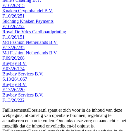
Irene's Catering B.V.
F.16/26/315
Knaken Cryptohandel B.V.
F.10/26/251
Stichting Knaken Payments
F.10/26/252
Royal De Vries Cardboardprinting
F.18/26/151
Md Fashion Netherlands B.V.
F.13/26/235
Md Fashion Netherlands B.V.
F.09/26/268
Buybay B.V.
F.03/26/174
Buybay Services B.V.
S.13/26/1067
Buybay B.V.
F.13/26/220
Buybay Services B.V.
F.13/26/222
FaillissementsDossier.nl spant er zich voor in de inhoud van deze
webpagina, afkomstig van openbare bronnen, regelmatig te
actualiseren en aan te vullen. Ondanks deze zorg en aandacht is het
mogelijk dat de inhoud onvolledig en/of onjuist is.