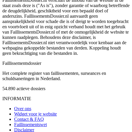
FaillissementsDossier.nl verschaft de inhoud van de website in de
staat zoals deze is ("As is"), zonder garantie of waarborg betreffende
de deugdelijkheid, geschiktheid voor een bepaald doel of
anderszins. FaillissementsDossier.nl aanvaardt geen
aansprakelijkheid voor schade die is of dreigt te worden toegebracht
en voortvloeit uit of in enig opzicht verband houdt met het gebruik
van FaillissementsDossier.nl of met de onmogelijkheid de website te
kunnen raadplegen. Behoudens deze disclaimer, is
FaillissementsDossier.nl niet verantwoordelijk voor kenbaar aan de
webpagina gekoppelde bestanden van derden. Koppeling houdt
geen bekrachtiging van die bestanden in.
Faillissements
dossier
Het complete register van faillissementen, surseances en
schuldsaneringen in Nederland.
54.890
actieve dossiers
INFORMATIE
Over ons
Widget voor je website
Contact & FAQ
Faillissementswet
Disclaimer