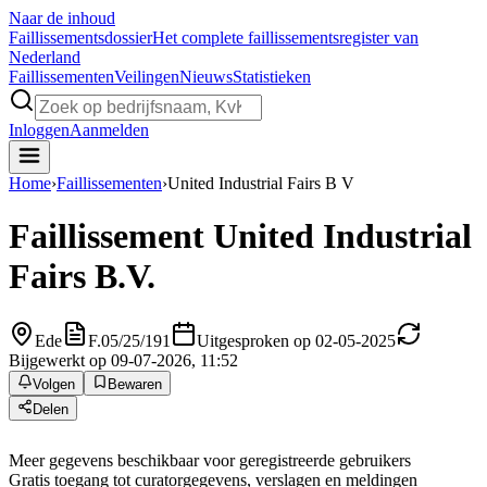
Naar de inhoud
Faillissements
dossier
Het complete faillissementsregister van
Nederland
Faillissementen
Veilingen
Nieuws
Statistieken
Inloggen
Aanmelden
Home
›
Faillissementen
›
United Industrial Fairs B V
Faillissement
United Industrial
Fairs B.V.
Ede
F.05/25/191
Uitgesproken op 02-05-2025
Bijgewerkt op 09-07-2026, 11:52
Volgen
Bewaren
Delen
Meer gegevens beschikbaar voor geregistreerde gebruikers
Gratis toegang tot curatorgegevens, verslagen en meldingen