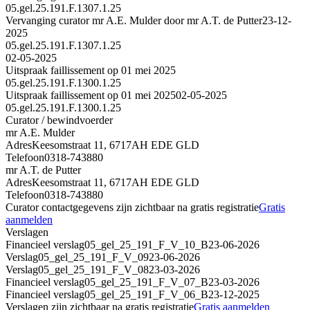
05.gel.25.191.F.1307.1.25
Vervanging curator mr A.E. Mulder door mr A.T. de Putter
23-12-
2025
05.gel.25.191.F.1307.1.25
02-05-2025
Uitspraak faillissement op 01 mei 2025
05.gel.25.191.F.1300.1.25
Uitspraak faillissement op 01 mei 2025
02-05-2025
05.gel.25.191.F.1300.1.25
Curator / bewindvoerder
mr A.E. Mulder
Adres
Keesomstraat 11, 6717AH EDE GLD
Telefoon
0318-743880
mr A.T. de Putter
Adres
Keesomstraat 11, 6717AH EDE GLD
Telefoon
0318-743880
Curator contactgegevens zijn zichtbaar na gratis registratie
Gratis
aanmelden
Verslagen
Financieel verslag
05_gel_25_191_F_V_10_B
23-06-2026
Verslag
05_gel_25_191_F_V_09
23-06-2026
Verslag
05_gel_25_191_F_V_08
23-03-2026
Financieel verslag
05_gel_25_191_F_V_07_B
23-03-2026
Financieel verslag
05_gel_25_191_F_V_06_B
23-12-2025
Verslagen zijn zichtbaar na gratis registratie
Gratis aanmelden