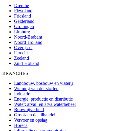
Drenthe
Flevoland
Friesland
Gelderland
Groningen
Limburg
Noord-Brabant
Noord-Holland
Overijssel
Utrecht
Zeeland
Zuid-Holland
BRANCHES
Landbouw, bosbouw en visserij
Winning van delfstoffen
Industrie
Energie, productie en distributie
Water; afval- en afvalwaterbeheer
Bouwnijverheid
Groot- en detailhandel
Vervoer en opslag
Horeca
Informatie en communicatie