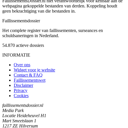
FaillissementsDossier.nl niet verantwoordelijk voor kenbaar aan de
webpagina gekoppelde bestanden van derden. Koppeling houdt
geen bekrachtiging van die bestanden in.
Faillissements
dossier
Het complete register van faillissementen, surseances en
schuldsaneringen in Nederland.
54.870
actieve dossiers
INFORMATIE
Over ons
Widget voor je website
Contact & FAQ
Faillissementswet
Disclaimer
Privacy
Cookies
faillissementsdossier.nl
Media Park
Locatie Heideheuvel H1
Mart Smeetslaan 1
1217 ZE Hilversum