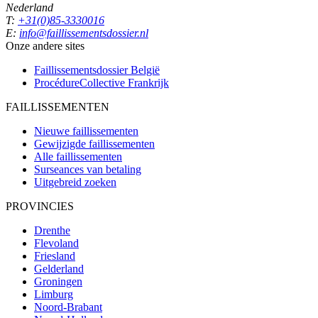
Nederland
T:
+31(0)85-3330016
E:
info@faillissementsdossier.nl
Onze andere sites
Faillissementsdossier
België
ProcédureCollective
Frankrijk
FAILLISSEMENTEN
Nieuwe faillissementen
Gewijzigde faillissementen
Alle faillissementen
Surseances van betaling
Uitgebreid zoeken
PROVINCIES
Drenthe
Flevoland
Friesland
Gelderland
Groningen
Limburg
Noord-Brabant