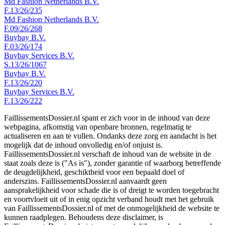
Md Fashion Netherlands B.V.
F.13/26/235
Md Fashion Netherlands B.V.
F.09/26/268
Buybay B.V.
F.03/26/174
Buybay Services B.V.
S.13/26/1067
Buybay B.V.
F.13/26/220
Buybay Services B.V.
F.13/26/222
FaillissementsDossier.nl spant er zich voor in de inhoud van deze
webpagina, afkomstig van openbare bronnen, regelmatig te
actualiseren en aan te vullen. Ondanks deze zorg en aandacht is het
mogelijk dat de inhoud onvolledig en/of onjuist is.
FaillissementsDossier.nl verschaft de inhoud van de website in de
staat zoals deze is ("As is"), zonder garantie of waarborg betreffende
de deugdelijkheid, geschiktheid voor een bepaald doel of
anderszins. FaillissementsDossier.nl aanvaardt geen
aansprakelijkheid voor schade die is of dreigt te worden toegebracht
en voortvloeit uit of in enig opzicht verband houdt met het gebruik
van FaillissementsDossier.nl of met de onmogelijkheid de website te
kunnen raadplegen. Behoudens deze disclaimer, is