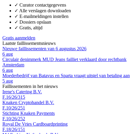
✓
Curator contactgegevens
✓
Alle verslagen downloaden
✓
E-mailmeldingen instellen
✓
Dossiers opslaan
✓
Gratis, altijd
Gratis aanmelden
Laatste faillissementsnieuws
Nieuwe faillissementen van 6 augustus 2026
6 aug
Circulair denimmerk MUD Jeans failliet verklaard door rechtbank
Amsterdam
6 aug
Moederbedrijf van Batavus en Sparta vraagt uitstel van betaling aan
5 aug
Faillissementen in het nieuws
Irene's Catering B.V.
F.16/26/315
Knaken Cryptohandel B.V.
F.10/26/251
Stichting Knaken Payments
F.10/26/252
Royal De Vries Cardboardprinting
F.18/26/151