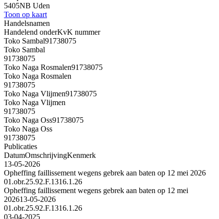
5405NB Uden
Toon op kaart
Handelsnamen
Handelend onder
KvK nummer
Toko Sambal
91738075
Toko Sambal
91738075
Toko Naga Rosmalen
91738075
Toko Naga Rosmalen
91738075
Toko Naga Vlijmen
91738075
Toko Naga Vlijmen
91738075
Toko Naga Oss
91738075
Toko Naga Oss
91738075
Publicaties
Datum
Omschrijving
Kenmerk
13-05-2026
Opheffing faillissement wegens gebrek aan baten op 12 mei 2026
01.obr.25.92.F.1316.1.26
Opheffing faillissement wegens gebrek aan baten op 12 mei
2026
13-05-2026
01.obr.25.92.F.1316.1.26
03-04-2025