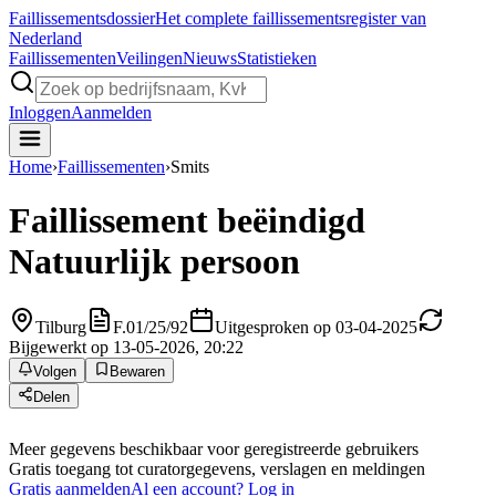
Faillissements
dossier
Het complete faillissementsregister van
Nederland
Faillissementen
Veilingen
Nieuws
Statistieken
Inloggen
Aanmelden
Home
›
Faillissementen
›
Smits
Faillissement beëindigd
Natuurlijk persoon
Tilburg
F.01/25/92
Uitgesproken op 03-04-2025
Bijgewerkt op 13-05-2026, 20:22
Volgen
Bewaren
Delen
Meer gegevens beschikbaar voor geregistreerde gebruikers
Gratis toegang tot curatorgegevens, verslagen en meldingen
Gratis aanmelden
Al een account? Log in