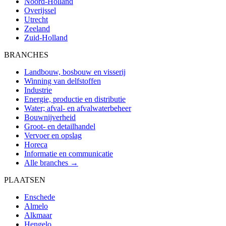
Noord-Holland
Overijssel
Utrecht
Zeeland
Zuid-Holland
BRANCHES
Landbouw, bosbouw en visserij
Winning van delfstoffen
Industrie
Energie, productie en distributie
Water; afval- en afvalwaterbeheer
Bouwnijverheid
Groot- en detailhandel
Vervoer en opslag
Horeca
Informatie en communicatie
Alle branches →
PLAATSEN
Enschede
Almelo
Alkmaar
Hengelo