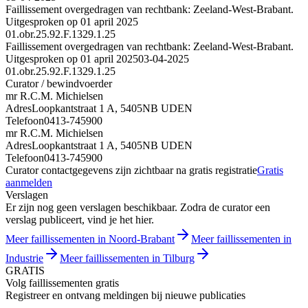
Faillissement overgedragen van rechtbank: Zeeland-West-Brabant.
Uitgesproken op 01 april 2025
01.obr.25.92.F.1329.1.25
Faillissement overgedragen van rechtbank: Zeeland-West-Brabant.
Uitgesproken op 01 april 2025
03-04-2025
01.obr.25.92.F.1329.1.25
Curator / bewindvoerder
mr R.C.M. Michielsen
Adres
Loopkantstraat 1 A, 5405NB UDEN
Telefoon
0413-745900
mr R.C.M. Michielsen
Adres
Loopkantstraat 1 A, 5405NB UDEN
Telefoon
0413-745900
Curator contactgegevens zijn zichtbaar na gratis registratie
Gratis
aanmelden
Verslagen
Er zijn nog geen verslagen beschikbaar. Zodra de curator een
verslag publiceert, vind je het hier.
Meer faillissementen in Noord-Brabant
Meer faillissementen in
Industrie
Meer faillissementen in Tilburg
GRATIS
Volg faillissementen gratis
Registreer en ontvang meldingen bij nieuwe publicaties