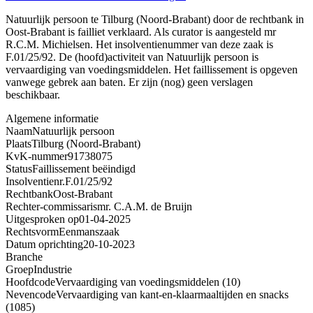
Natuurlijk persoon te Tilburg (Noord-Brabant) door de rechtbank in
Oost-Brabant is failliet verklaard. Als curator is aangesteld mr
R.C.M. Michielsen. Het insolventienummer van deze zaak is
F.01/25/92. De (hoofd)activiteit van Natuurlijk persoon is
vervaardiging van voedingsmiddelen. Het faillissement is opgeven
vanwege gebrek aan baten. Er zijn (nog) geen verslagen
beschikbaar.
Algemene informatie
Naam
Natuurlijk persoon
Plaats
Tilburg (Noord-Brabant)
KvK-nummer
91738075
Status
Faillissement beëindigd
Insolventienr.
F.01/25/92
Rechtbank
Oost-Brabant
Rechter-commissaris
mr. C.A.M. de Bruijn
Uitgesproken op
01-04-2025
Rechtsvorm
Eenmanszaak
Datum oprichting
20-10-2023
Branche
Groep
Industrie
Hoofdcode
Vervaardiging van voedingsmiddelen (10)
Nevencode
Vervaardiging van kant-en-klaarmaaltijden en snacks
(1085)