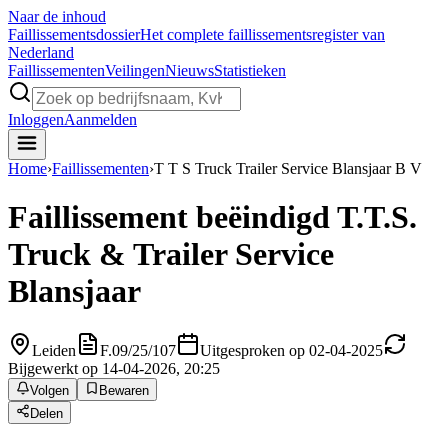
Naar de inhoud
Faillissements
dossier
Het complete faillissementsregister van
Nederland
Faillissementen
Veilingen
Nieuws
Statistieken
Inloggen
Aanmelden
Home
›
Faillissementen
›
T T S Truck Trailer Service Blansjaar B V
Faillissement beëindigd
T.T.S.
Truck & Trailer Service
Blansjaar
Leiden
F.09/25/107
Uitgesproken op 02-04-2025
Bijgewerkt op 14-04-2026, 20:25
Volgen
Bewaren
Delen