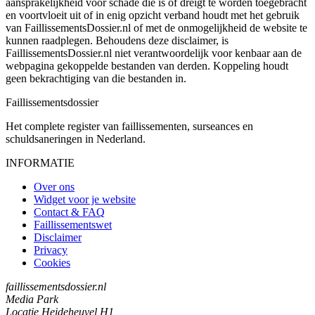
aansprakelijkheid voor schade die is of dreigt te worden toegebracht
en voortvloeit uit of in enig opzicht verband houdt met het gebruik
van FaillissementsDossier.nl of met de onmogelijkheid de website te
kunnen raadplegen. Behoudens deze disclaimer, is
FaillissementsDossier.nl niet verantwoordelijk voor kenbaar aan de
webpagina gekoppelde bestanden van derden. Koppeling houdt
geen bekrachtiging van die bestanden in.
Faillissements
dossier
Het complete register van faillissementen, surseances en
schuldsaneringen in Nederland.
INFORMATIE
Over ons
Widget voor je website
Contact & FAQ
Faillissementswet
Disclaimer
Privacy
Cookies
faillissementsdossier.nl
Media Park
Locatie Heideheuvel H1