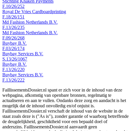
Stichting Knaken Payments
F.10/26/252
Royal De Vries Cardboardprinting
F.18/26/151
Md Fashion Netherlands B.V.
F.13/26/235
Md Fashion Netherlands B.V.
F.09/26/268
Buybay B.V.
F.03/26/174
Buybay Services B.V.
S.13/26/1067
Buybay B.V.
F.13/26/220
Buybay Services B.V.
F.13/26/222
FaillissementsDossier.nl spant er zich voor in de inhoud van deze
webpagina, afkomstig van openbare bronnen, regelmatig te
actualiseren en aan te vullen. Ondanks deze zorg en aandacht is het
mogelijk dat de inhoud onvolledig en/of onjuist is.
FaillissementsDossier.nl verschaft de inhoud van de website in de
staat zoals deze is ("As is"), zonder garantie of waarborg betreffende
de deugdelijkheid, geschiktheid voor een bepaald doel of
anderszins. FaillissementsDossier.nl aanvaardt geen