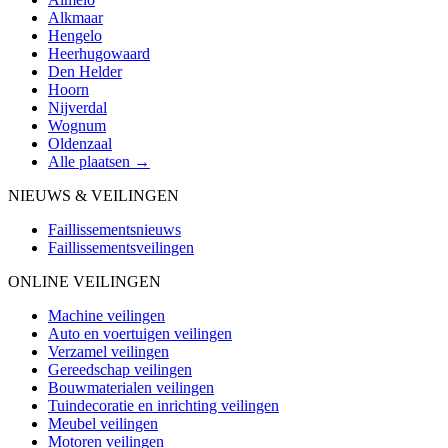
Alkmaar
Hengelo
Heerhugowaard
Den Helder
Hoorn
Nijverdal
Wognum
Oldenzaal
Alle plaatsen →
NIEUWS & VEILINGEN
Faillissementsnieuws
Faillissementsveilingen
ONLINE VEILINGEN
Machine veilingen
Auto en voertuigen veilingen
Verzamel veilingen
Gereedschap veilingen
Bouwmaterialen veilingen
Tuindecoratie en inrichting veilingen
Meubel veilingen
Motoren veilingen