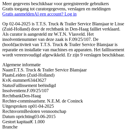
Meer gegevens beschikbaar voor geregistreerde gebruikers
Gratis toegang tot curatorgegevens, verslagen en meldingen
Gratis aanmelden
Al een account? Log in
Op 02-04-2025 is T.T.S. Truck & Trailer Service Blansjaar te Lisse
(Zuid-Holland) door de rechtbank in Den-Haag failliet verklaard.
Als curator is aangesteld mr W.T.N. Vlasveld. Het
insolventienummer van deze zaak is F.09/25/107. De
(hoofd)activiteit van T.T.S. Truck & Trailer Service Blansjaar is
reparatie en installatie van machines en apparaten. Het faillissement
wordt vereenvoudigd afgewikkeld. Er zijn 9 verslagen beschikbaar.
Algemene informatie
Naam
T.T.S. Truck & Trailer Service Blansjaar
Plaats
Leiden (Zuid-Holland)
KvK-nummer
63443627
Status
Faillissement beëindigd
Insolventienr.
F.09/25/107
Rechtbank
Den-Haag
Rechter-commissaris
mr. N.E.M. de Coninck
Uitgesproken op
01-04-2025
Rechtsvorm
Besloten vennootschap
Datum oprichting
03-06-2015
Gestort kapitaal
€ 1.000
Branche