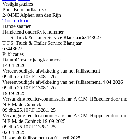
Vestigingsadres
Prins Bernhardlaan 35
2404NE Alphen aan den Rijn
Toon op kaart
Handelsnamen
Handelend onder
KvK nummer
T.T.S. Truck & Trailer Service Blansjaar
63443627
T.T.S. Truck & Trailer Service Blansjaar
63443627
Publicaties
Datum
Omschrijving
Kenmerk
14-04-2026
Vereenvoudigde afwikkeling van het faillissement
09.dha.25.107.F.1308.1.26
Vereenvoudigde afwikkeling van het faillissement
14-04-2026
09.dha.25.107.F.1308.1.26
19-09-2025
Vervanging rechter-commissaris mr. A.C.M. Höppener door mr.
N.E.M. de Coninck.
09.dha.25.107.F.1328.1.25
Vervanging rechter-commissaris mr. A.C.M. Höppener door mr.
N.E.M. de Coninck.
19-09-2025
09.dha.25.107.F.1328.1.25
02-04-2025
Uitspraak faillissement op 01 april 2025