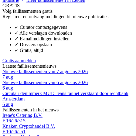
Industrie
Meer faillissementen in Leiden
GRATIS
Volg faillissementen gratis
Registreer en ontvang meldingen bij nieuwe publicaties
✓
Curator contactgegevens
✓
Alle verslagen downloaden
✓
E-mailmeldingen instellen
✓
Dossiers opslaan
✓
Gratis, altijd
Gratis aanmelden
Laatste faillissementsnieuws
Nieuwe faillissementen van 7 augustus 2026
7 aug
Nieuwe faillissementen van 6 augustus 2026
6 aug
Circulair denimmerk MUD Jeans failliet verklaard door rechtbank
Amsterdam
6 aug
Faillissementen in het nieuws
Irene's Catering B.V.
F.16/26/315
Knaken Cryptohandel B.V.
F.10/26/251