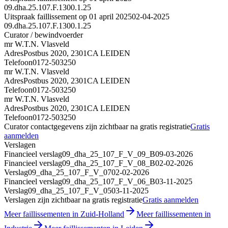
09.dha.25.107.F.1300.1.25
Uitspraak faillissement op 01 april 2025
02-04-2025
09.dha.25.107.F.1300.1.25
Curator / bewindvoerder
mr W.T.N. Vlasveld
Adres
Postbus 2020, 2301CA LEIDEN
Telefoon
0172-503250
mr W.T.N. Vlasveld
Adres
Postbus 2020, 2301CA LEIDEN
Telefoon
0172-503250
mr W.T.N. Vlasveld
Adres
Postbus 2020, 2301CA LEIDEN
Telefoon
0172-503250
Curator contactgegevens zijn zichtbaar na gratis registratie
Gratis
aanmelden
Verslagen
Financieel verslag
09_dha_25_107_F_V_09_B
09-03-2026
Financieel verslag
09_dha_25_107_F_V_08_B
02-02-2026
Verslag
09_dha_25_107_F_V_07
02-02-2026
Financieel verslag
09_dha_25_107_F_V_06_B
03-11-2025
Verslag
09_dha_25_107_F_V_05
03-11-2025
Verslagen zijn zichtbaar na gratis registratie
Gratis aanmelden
Meer faillissementen in Zuid-Holland
Meer faillissementen in