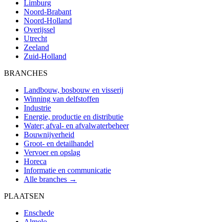
Limburg
Noord-Brabant
Noord-Holland
Overijssel
Utrecht
Zeeland
Zuid-Holland
BRANCHES
Landbouw, bosbouw en visserij
Winning van delfstoffen
Industrie
Energie, productie en distributie
Water; afval- en afvalwaterbeheer
Bouwnijverheid
Groot- en detailhandel
Vervoer en opslag
Horeca
Informatie en communicatie
Alle branches →
PLAATSEN
Enschede
Almelo