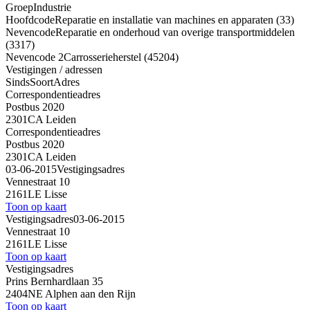
Groep
Industrie
Hoofdcode
Reparatie en installatie van machines en apparaten (33)
Nevencode
Reparatie en onderhoud van overige transportmiddelen
(3317)
Nevencode 2
Carrosserieherstel (45204)
Vestigingen / adressen
Sinds
Soort
Adres
Correspondentieadres
Postbus 2020
2301CA Leiden
Correspondentieadres
Postbus 2020
2301CA Leiden
03-06-2015
Vestigingsadres
Vennestraat 10
2161LE Lisse
Toon op kaart
Vestigingsadres
03-06-2015
Vennestraat 10
2161LE Lisse
Toon op kaart
Vestigingsadres
Prins Bernhardlaan 35
2404NE Alphen aan den Rijn
Toon op kaart